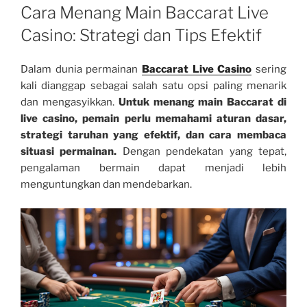
ON
Cara Menang Main Baccarat Live
Casino: Strategi dan Tips Efektif
Dalam dunia permainan
Baccarat Live Casino
sering
kali dianggap sebagai salah satu opsi paling menarik
dan mengasyikkan.
Untuk menang main Baccarat di
live casino, pemain perlu memahami aturan dasar,
strategi taruhan yang efektif, dan cara membaca
situasi permainan.
Dengan pendekatan yang tepat,
pengalaman bermain dapat menjadi lebih
menguntungkan dan mendebarkan.