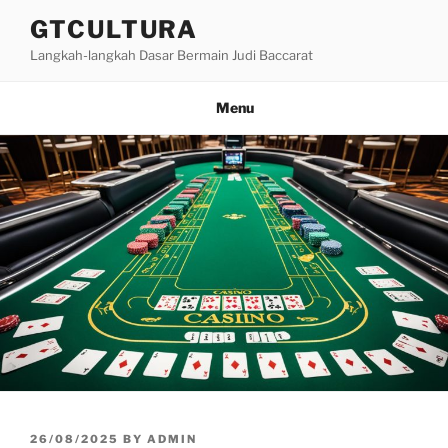
Skip
GTCULTURA
to
Langkah-langkah Dasar Bermain Judi Baccarat
content
Menu
POSTED
26/08/2025
BY
ADMIN