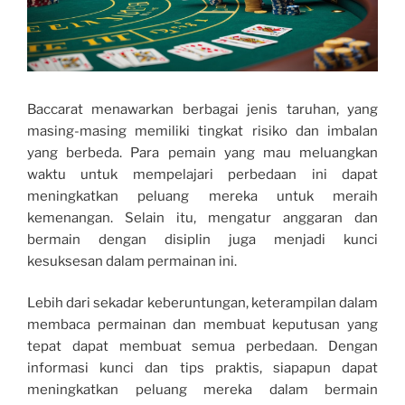
Baccarat menawarkan berbagai jenis taruhan, yang
masing-masing memiliki tingkat risiko dan imbalan
yang berbeda. Para pemain yang mau meluangkan
waktu untuk mempelajari perbedaan ini dapat
meningkatkan peluang mereka untuk meraih
kemenangan. Selain itu, mengatur anggaran dan
bermain dengan disiplin juga menjadi kunci
kesuksesan dalam permainan ini.
Lebih dari sekadar keberuntungan, keterampilan dalam
membaca permainan dan membuat keputusan yang
tepat dapat membuat semua perbedaan. Dengan
informasi kunci dan tips praktis, siapapun dapat
meningkatkan peluang mereka dalam bermain