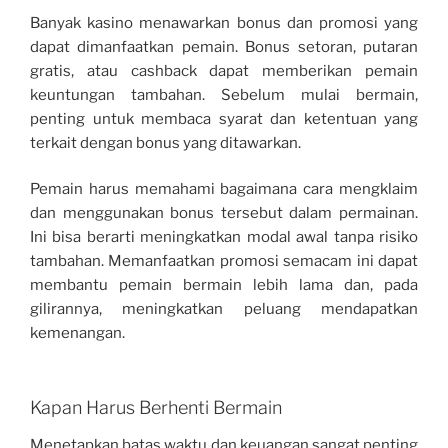
Banyak kasino menawarkan bonus dan promosi yang
dapat dimanfaatkan pemain. Bonus setoran, putaran
gratis, atau cashback dapat memberikan pemain
keuntungan tambahan. Sebelum mulai bermain,
penting untuk membaca syarat dan ketentuan yang
terkait dengan bonus yang ditawarkan.
Pemain harus memahami bagaimana cara mengklaim
dan menggunakan bonus tersebut dalam permainan.
Ini bisa berarti meningkatkan modal awal tanpa risiko
tambahan. Memanfaatkan promosi semacam ini dapat
membantu pemain bermain lebih lama dan, pada
gilirannya, meningkatkan peluang mendapatkan
kemenangan.
Kapan Harus Berhenti Bermain
Menetapkan batas waktu dan keuangan sangat penting