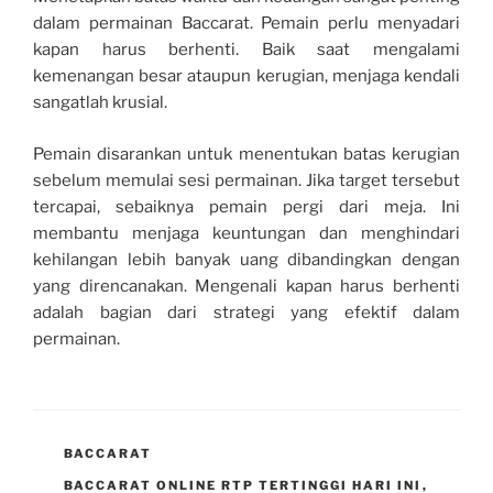
dalam permainan Baccarat. Pemain perlu menyadari
kapan harus berhenti. Baik saat mengalami
kemenangan besar ataupun kerugian, menjaga kendali
sangatlah krusial.
Pemain disarankan untuk menentukan batas kerugian
sebelum memulai sesi permainan. Jika target tersebut
tercapai, sebaiknya pemain pergi dari meja. Ini
membantu menjaga keuntungan dan menghindari
kehilangan lebih banyak uang dibandingkan dengan
yang direncanakan. Mengenali kapan harus berhenti
adalah bagian dari strategi yang efektif dalam
permainan.
CATEGORIES
BACCARAT
TAGS
BACCARAT ONLINE RTP TERTINGGI HARI INI
,