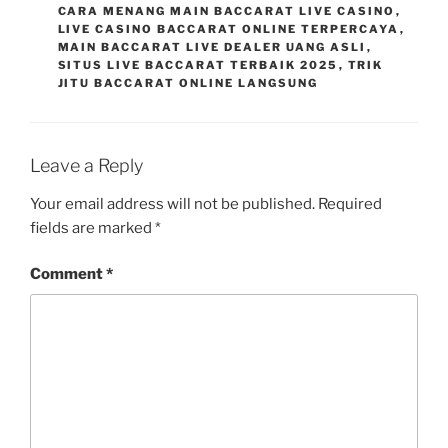
CARA MENANG MAIN BACCARAT LIVE CASINO
,
LIVE CASINO BACCARAT ONLINE TERPERCAYA
,
MAIN BACCARAT LIVE DEALER UANG ASLI
,
SITUS LIVE BACCARAT TERBAIK 2025
,
TRIK
JITU BACCARAT ONLINE LANGSUNG
Leave a Reply
Your email address will not be published.
Required
fields are marked
*
Comment
*