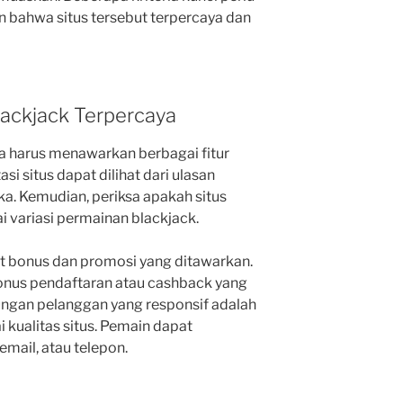
 bahwa situs tersebut terpercaya dan
lackjack Terpercaya
ya harus menawarkan berbagai fitur
si situs dapat dilihat dari ulasan
. Kemudian, periksa apakah situs
 variasi permainan blackjack.
hat bonus dan promosi yang ditawarkan.
nus pendaftaran atau cashback yang
kungan pelanggan yang responsif adalah
i kualitas situs. Pemain dapat
mail, atau telepon.