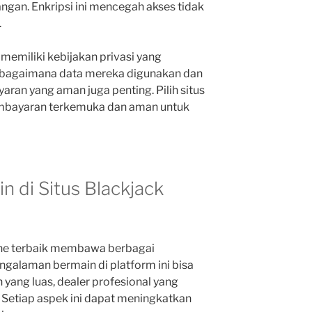
angan. Enkripsi ini mencegah akses tidak
.
s memiliki kebijakan privasi yang
u bagaimana data mereka digunakan dan
aran yang aman juga penting. Pilih situs
bayaran terkemuka dan aman untuk
 di Situs Blackjack
line terbaik membawa berbagai
ngalaman bermain di platform ini bisa
yang luas, dealer profesional yang
k. Setiap aspek ini dapat meningkatkan