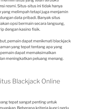
memilih situs yang telah terbukti
i resmi. Situs-situs ini tidak hanya
 yang melimpah tetapi juga menjamin
dungan data pribadi. Banyak situs
iakan opsi bermain secara langsung,
 dengan kasino fisik.
but, pemain dapat menikmati blackjack
aman yang tepat tentang apa yang
ara pemain dapat memaksimalkan
an meningkatkan peluang menang.
tus Blackjack Online
 yang tepat sangat penting untuk
askan. Beberapa kriteria kunci perlu