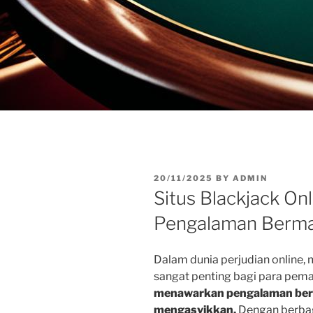
POSTED
20/11/2025
BY
ADMIN
ON
Situs Blackjack On
Pengalaman Berma
Dalam dunia perjudian online,
sangat penting bagi para pema
menawarkan pengalaman berm
mengasyikkan.
Dengan berbaga