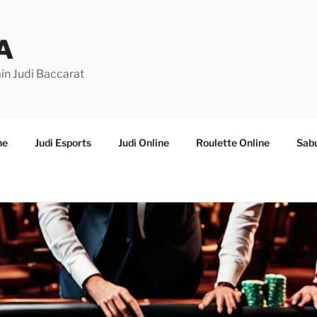
A
n Judi Baccarat
ne
Judi Esports
Judi Online
Roulette Online
Sab