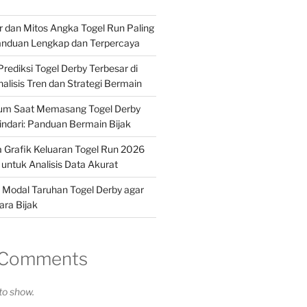
 dan Mitos Angka Togel Run Paling
Panduan Lengkap dan Terpercaya
rediksi Togel Derby Terbesar di
alisis Tren dan Strategi Bermain
um Saat Memasang Togel Derby
indari: Panduan Bermain Bijak
Grafik Keluaran Togel Run 2026
ntuk Analisis Data Akurat
 Modal Taruhan Togel Derby agar
ara Bijak
 Comments
o show.