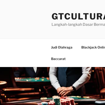
Skip
to
GTCULTUR
content
Langkah-langkah Dasar Bermai
Judi Olahraga
Blackjack Onli
Baccarat