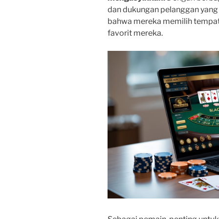
dan dukungan pelanggan yang 
bahwa mereka memilih tempat
favorit mereka.