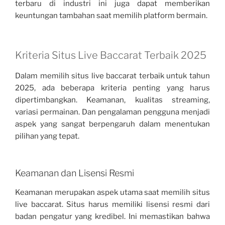
terbaru di industri ini juga dapat memberikan
keuntungan tambahan saat memilih platform bermain.
Kriteria Situs Live Baccarat Terbaik 2025
Dalam memilih situs live baccarat terbaik untuk tahun
2025, ada beberapa kriteria penting yang harus
dipertimbangkan. Keamanan, kualitas streaming,
variasi permainan. Dan pengalaman pengguna menjadi
aspek yang sangat berpengaruh dalam menentukan
pilihan yang tepat.
Keamanan dan Lisensi Resmi
Keamanan merupakan aspek utama saat memilih situs
live baccarat. Situs harus memiliki lisensi resmi dari
badan pengatur yang kredibel. Ini memastikan bahwa