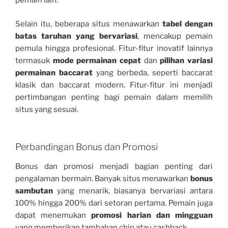
pemain lain.
Selain itu, beberapa situs menawarkan
tabel dengan
batas taruhan yang bervariasi
, mencakup pemain
pemula hingga profesional. Fitur-fitur inovatif lainnya
termasuk
mode permainan cepat
dan
pilihan variasi
permainan baccarat
yang berbeda, seperti baccarat
klasik dan baccarat modern. Fitur-fitur ini menjadi
pertimbangan penting bagi pemain dalam memilih
situs yang sesuai.
Perbandingan Bonus dan Promosi
Bonus dan promosi menjadi bagian penting dari
pengalaman bermain. Banyak situs menawarkan
bonus
sambutan
yang menarik, biasanya bervariasi antara
100% hingga 200% dari setoran pertama. Pemain juga
dapat menemukan
promosi harian dan mingguan
yang memberikan tambahan chip atau cashback.