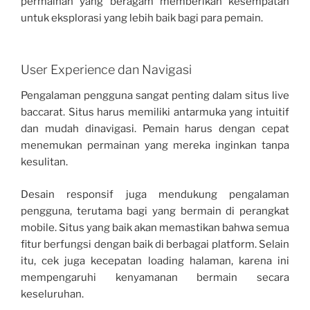
permainan yang beragam memberikan kesempatan
untuk eksplorasi yang lebih baik bagi para pemain.
User Experience dan Navigasi
Pengalaman pengguna sangat penting dalam situs live
baccarat. Situs harus memiliki antarmuka yang intuitif
dan mudah dinavigasi. Pemain harus dengan cepat
menemukan permainan yang mereka inginkan tanpa
kesulitan.
Desain responsif juga mendukung pengalaman
pengguna, terutama bagi yang bermain di perangkat
mobile. Situs yang baik akan memastikan bahwa semua
fitur berfungsi dengan baik di berbagai platform. Selain
itu, cek juga kecepatan loading halaman, karena ini
mempengaruhi kenyamanan bermain secara
keseluruhan.