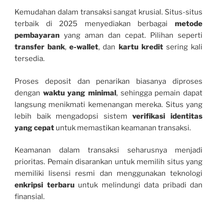
Kemudahan dalam transaksi sangat krusial. Situs-situs
terbaik di 2025 menyediakan berbagai
metode
pembayaran
yang aman dan cepat. Pilihan seperti
transfer bank
,
e-wallet
, dan
kartu kredit
sering kali
tersedia.
Proses deposit dan penarikan biasanya diproses
dengan
waktu yang minimal
, sehingga pemain dapat
langsung menikmati kemenangan mereka. Situs yang
lebih baik mengadopsi sistem
verifikasi identitas
yang cepat
untuk memastikan keamanan transaksi.
Keamanan dalam transaksi seharusnya menjadi
prioritas. Pemain disarankan untuk memilih situs yang
memiliki lisensi resmi dan menggunakan teknologi
enkripsi terbaru
untuk melindungi data pribadi dan
finansial.