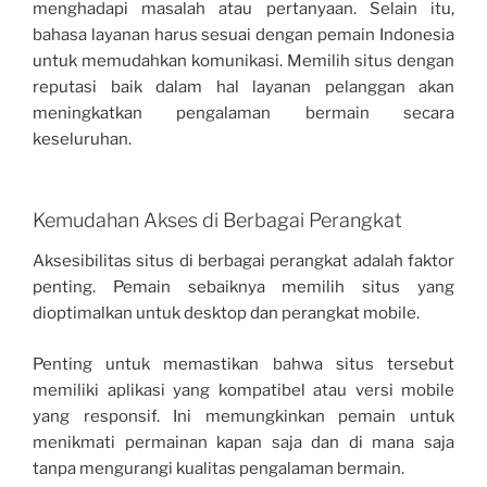
menghadapi masalah atau pertanyaan. Selain itu,
bahasa layanan harus sesuai dengan pemain Indonesia
untuk memudahkan komunikasi. Memilih situs dengan
reputasi baik dalam hal layanan pelanggan akan
meningkatkan pengalaman bermain secara
keseluruhan.
Kemudahan Akses di Berbagai Perangkat
Aksesibilitas situs di berbagai perangkat adalah faktor
penting. Pemain sebaiknya memilih situs yang
dioptimalkan untuk desktop dan perangkat mobile.
Penting untuk memastikan bahwa situs tersebut
memiliki aplikasi yang kompatibel atau versi mobile
yang responsif. Ini memungkinkan pemain untuk
menikmati permainan kapan saja dan di mana saja
tanpa mengurangi kualitas pengalaman bermain.