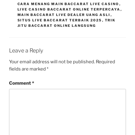
CARA MENANG MAIN BACCARAT LIVE CASINO
,
LIVE CASINO BACCARAT ONLINE TERPERCAYA
,
MAIN BACCARAT LIVE DEALER UANG ASLI
,
SITUS LIVE BACCARAT TERBAIK 2025
,
TRIK
JITU BACCARAT ONLINE LANGSUNG
Leave a Reply
Your email address will not be published.
Required
fields are marked
*
Comment
*