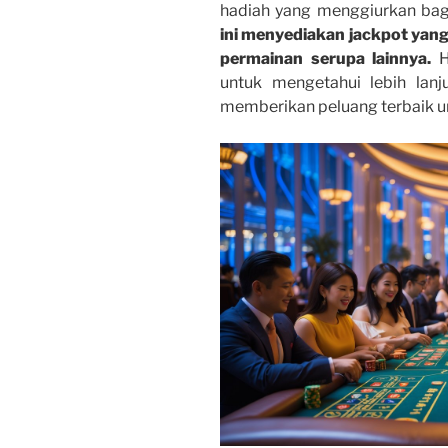
hadiah yang menggiurkan bag
ini menyediakan jackpot yang
permainan serupa lainnya.
H
untuk mengetahui lebih lan
memberikan peluang terbaik 