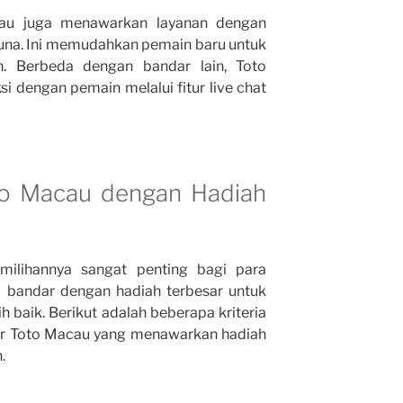
cau juga menawarkan layanan dengan
na. Ini memudahkan pemain baru untuk
. Berbeda dengan bandar lain, Toto
 dengan pemain melalui fitur live chat
to Macau dengan Hadiah
emilihannya sangat penting bagi para
 bandar dengan hadiah terbesar untuk
baik. Berikut adalah beberapa kriteria
ar Toto Macau yang menawarkan hadiah
.