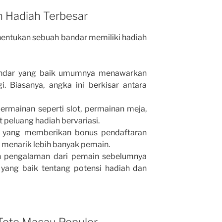
n Hadiah Terbesar
entukan sebuah bandar memiliki hadiah
andar yang baik umumnya menawarkan
. Biasanya, angka ini berkisar antara
 permainan seperti slot, permainan meja,
peluang hadiah bervariasi.
r yang memberikan bonus pendaftaran
i menarik lebih banyak pemain.
n pengalaman dari pemain sebelumnya
 yang baik tentang potensi hadiah dan
Toto Macau Populer