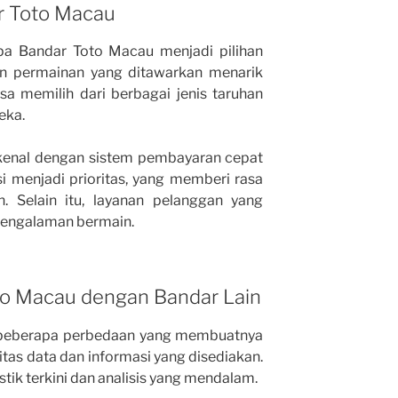
r Toto Macau
a Bandar Toto Macau menjadi pilihan
n permainan yang ditawarkan menarik
sa memilih dari berbagai jenis taruhan
eka.
kenal dengan sistem pembayaran cepat
 menjadi prioritas, yang memberi rasa
 Selain itu, layanan pelanggan yang
pengalaman bermain.
o Macau dengan Bandar Lain
 beberapa perbedaan yang membuatnya
litas data dan informasi yang disediakan.
tik terkini dan analisis yang mendalam.