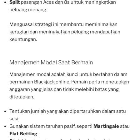
Split
pasangan Aces dan 8s untuk meningkatkan
peluang menang.
Menguasai strategi ini membantu meminimalkan
kerugian dan meningkatkan peluang mendapatkan
keuntungan.
Manajemen Modal Saat Bermain
Manajemen modal adalah kunci untuk bertahan dalam
permainan Blackjack online. Pemain perlu menetapkan
anggaran yang jelas dan tidak melebihi batas yang
ditetapkan.
Tentukan jumlah yang akan dipertaruhkan dalam satu
sesi.
Gunakan sistem taruhan pasif, seperti
Martingale
atau
Flat Betting
.