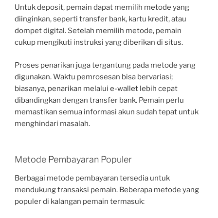
Untuk deposit, pemain dapat memilih metode yang
diinginkan, seperti transfer bank, kartu kredit, atau
dompet digital. Setelah memilih metode, pemain
cukup mengikuti instruksi yang diberikan di situs.
Proses penarikan juga tergantung pada metode yang
digunakan. Waktu pemrosesan bisa bervariasi;
biasanya, penarikan melalui e-wallet lebih cepat
dibandingkan dengan transfer bank. Pemain perlu
memastikan semua informasi akun sudah tepat untuk
menghindari masalah.
Metode Pembayaran Populer
Berbagai metode pembayaran tersedia untuk
mendukung transaksi pemain. Beberapa metode yang
populer di kalangan pemain termasuk: