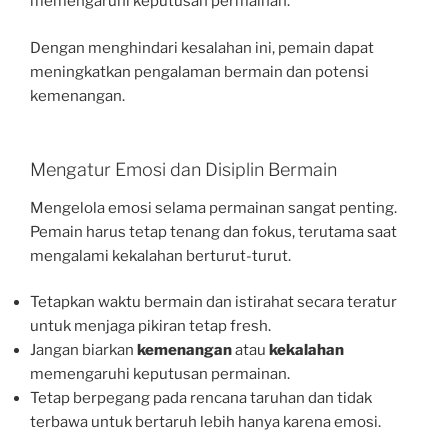
memengaruhi keputusan permainan.
Dengan menghindari kesalahan ini, pemain dapat
meningkatkan pengalaman bermain dan potensi
kemenangan.
Mengatur Emosi dan Disiplin Bermain
Mengelola emosi selama permainan sangat penting.
Pemain harus tetap tenang dan fokus, terutama saat
mengalami kekalahan berturut-turut.
Tetapkan waktu bermain dan istirahat secara teratur
untuk menjaga pikiran tetap fresh.
Jangan biarkan
kemenangan
atau
kekalahan
memengaruhi keputusan permainan.
Tetap berpegang pada rencana taruhan dan tidak
terbawa untuk bertaruh lebih hanya karena emosi.