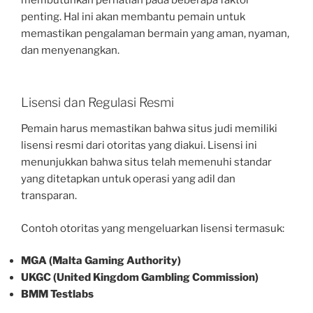
membutuhkan perhatian pada beberapa faktor
penting. Hal ini akan membantu pemain untuk
memastikan pengalaman bermain yang aman, nyaman,
dan menyenangkan.
Lisensi dan Regulasi Resmi
Pemain harus memastikan bahwa situs judi memiliki
lisensi resmi dari otoritas yang diakui. Lisensi ini
menunjukkan bahwa situs telah memenuhi standar
yang ditetapkan untuk operasi yang adil dan
transparan.
Contoh otoritas yang mengeluarkan lisensi termasuk:
MGA (Malta Gaming Authority)
UKGC (United Kingdom Gambling Commission)
BMM Testlabs