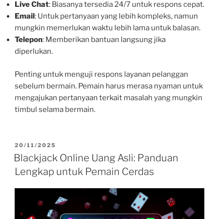
Live Chat
: Biasanya tersedia 24/7 untuk respons cepat.
Email
: Untuk pertanyaan yang lebih kompleks, namun
mungkin memerlukan waktu lebih lama untuk balasan.
Telepon
: Memberikan bantuan langsung jika
diperlukan.
Penting untuk menguji respons layanan pelanggan
sebelum bermain. Pemain harus merasa nyaman untuk
mengajukan pertanyaan terkait masalah yang mungkin
timbul selama bermain.
POSTED
20/11/2025
ON
Blackjack Online Uang Asli: Panduan
Lengkap untuk Pemain Cerdas