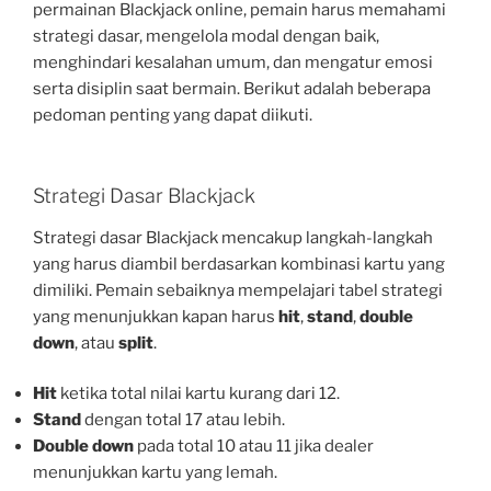
permainan Blackjack online, pemain harus memahami
strategi dasar, mengelola modal dengan baik,
menghindari kesalahan umum, dan mengatur emosi
serta disiplin saat bermain. Berikut adalah beberapa
pedoman penting yang dapat diikuti.
Strategi Dasar Blackjack
Strategi dasar Blackjack mencakup langkah-langkah
yang harus diambil berdasarkan kombinasi kartu yang
dimiliki. Pemain sebaiknya mempelajari tabel strategi
yang menunjukkan kapan harus
hit
,
stand
,
double
down
, atau
split
.
Hit
ketika total nilai kartu kurang dari 12.
Stand
dengan total 17 atau lebih.
Double down
pada total 10 atau 11 jika dealer
menunjukkan kartu yang lemah.