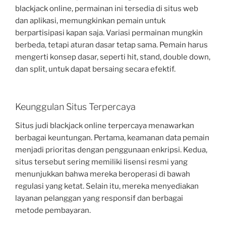
blackjack online, permainan ini tersedia di situs web
dan aplikasi, memungkinkan pemain untuk
berpartisipasi kapan saja. Variasi permainan mungkin
berbeda, tetapi aturan dasar tetap sama. Pemain harus
mengerti konsep dasar, seperti hit, stand, double down,
dan split, untuk dapat bersaing secara efektif.
Keunggulan Situs Terpercaya
Situs judi blackjack online terpercaya menawarkan
berbagai keuntungan. Pertama, keamanan data pemain
menjadi prioritas dengan penggunaan enkripsi. Kedua,
situs tersebut sering memiliki lisensi resmi yang
menunjukkan bahwa mereka beroperasi di bawah
regulasi yang ketat. Selain itu, mereka menyediakan
layanan pelanggan yang responsif dan berbagai
metode pembayaran.