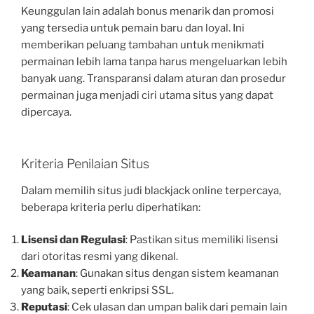
Keunggulan lain adalah bonus menarik dan promosi
yang tersedia untuk pemain baru dan loyal. Ini
memberikan peluang tambahan untuk menikmati
permainan lebih lama tanpa harus mengeluarkan lebih
banyak uang. Transparansi dalam aturan dan prosedur
permainan juga menjadi ciri utama situs yang dapat
dipercaya.
Kriteria Penilaian Situs
Dalam memilih situs judi blackjack online terpercaya,
beberapa kriteria perlu diperhatikan:
Lisensi dan Regulasi
: Pastikan situs memiliki lisensi
dari otoritas resmi yang dikenal.
Keamanan
: Gunakan situs dengan sistem keamanan
yang baik, seperti enkripsi SSL.
Reputasi
: Cek ulasan dan umpan balik dari pemain lain