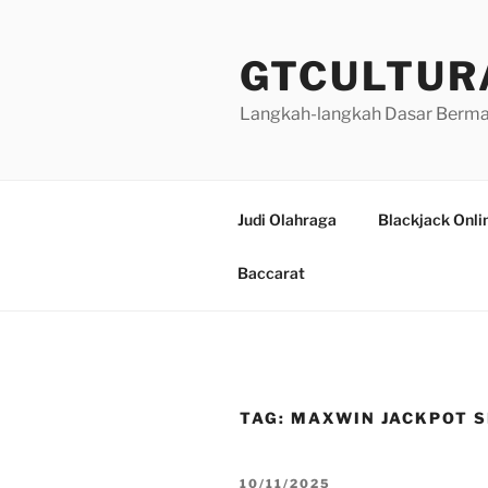
Skip
to
GTCULTUR
content
Langkah-langkah Dasar Bermai
Judi Olahraga
Blackjack Onli
Baccarat
TAG:
MAXWIN JACKPOT S
POSTED
10/11/2025