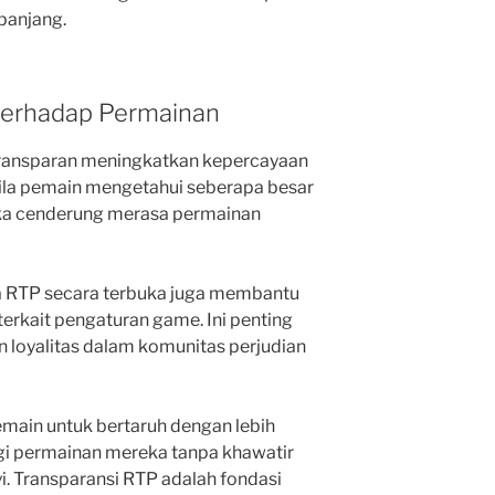
panjang.
terhadap Permainan
 transparan meningkatkan kepercayaan
ila pemain mengetahui seberapa besar
ka cenderung merasa permainan
a RTP secara terbuka juga membantu
rkait pengaturan game. Ini penting
 loyalitas dalam komunitas perjudian
main untuk bertaruh dengan lebih
gi permainan mereka tanpa khawatir
. Transparansi RTP adalah fondasi