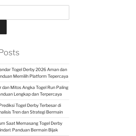
Posts
Bandar Togel Derby 2026 Aman dan
anduan Memilih Platform Tepercaya
 dan Mitos Angka Togel Run Paling
Panduan Lengkap dan Terpercaya
rediksi Togel Derby Terbesar di
alisis Tren dan Strategi Bermain
um Saat Memasang Togel Derby
indari: Panduan Bermain Bijak