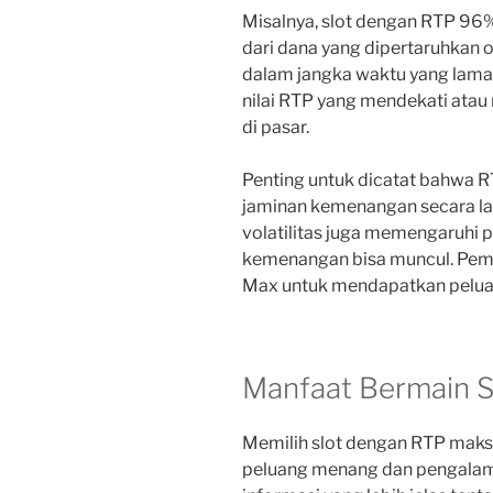
Misalnya, slot dengan RTP 9
dari dana yang dipertaruhkan 
dalam jangka waktu yang lama.
nilai RTP yang mendekati atau
di pasar.
Penting untuk dicatat bahwa RT
jaminan kemenangan secara lan
volatilitas juga memengaruhi
kemenangan bisa muncul. Pema
Max untuk mendapatkan pelua
Manfaat Bermain 
Memilih slot dengan RTP mak
peluang menang dan pengalam