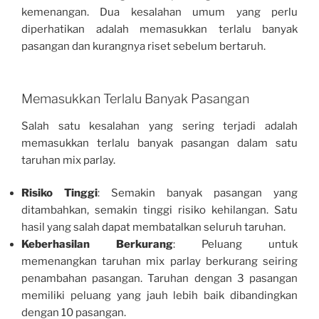
kemenangan. Dua kesalahan umum yang perlu
diperhatikan adalah memasukkan terlalu banyak
pasangan dan kurangnya riset sebelum bertaruh.
Memasukkan Terlalu Banyak Pasangan
Salah satu kesalahan yang sering terjadi adalah
memasukkan terlalu banyak pasangan dalam satu
taruhan mix parlay.
Risiko Tinggi
: Semakin banyak pasangan yang
ditambahkan, semakin tinggi risiko kehilangan. Satu
hasil yang salah dapat membatalkan seluruh taruhan.
Keberhasilan Berkurang
: Peluang untuk
memenangkan taruhan mix parlay berkurang seiring
penambahan pasangan. Taruhan dengan 3 pasangan
memiliki peluang yang jauh lebih baik dibandingkan
dengan 10 pasangan.