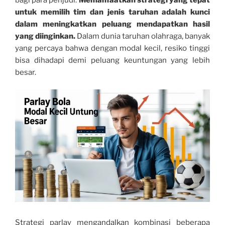
untuk memilih tim dan jenis taruhan adalah kunci
dalam meningkatkan peluang mendapatkan hasil
yang diinginkan.
Dalam dunia taruhan olahraga, banyak
yang percaya bahwa dengan modal kecil, resiko tinggi
bisa dihadapi demi peluang keuntungan yang lebih
besar.
Strategi parlay mengandalkan kombinasi beberapa