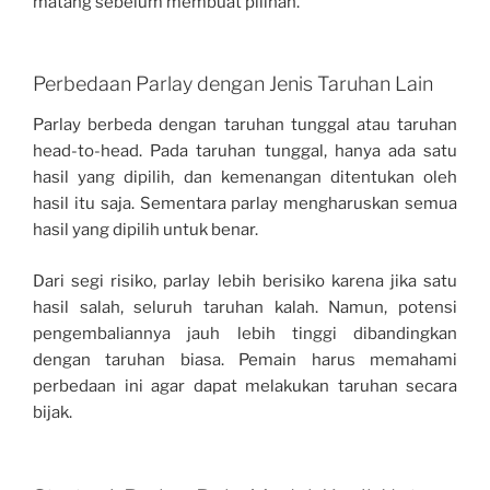
matang sebelum membuat pilihan.
Perbedaan Parlay dengan Jenis Taruhan Lain
Parlay berbeda dengan taruhan tunggal atau taruhan
head-to-head. Pada taruhan tunggal, hanya ada satu
hasil yang dipilih, dan kemenangan ditentukan oleh
hasil itu saja. Sementara parlay mengharuskan semua
hasil yang dipilih untuk benar.
Dari segi risiko, parlay lebih berisiko karena jika satu
hasil salah, seluruh taruhan kalah. Namun, potensi
pengembaliannya jauh lebih tinggi dibandingkan
dengan taruhan biasa. Pemain harus memahami
perbedaan ini agar dapat melakukan taruhan secara
bijak.