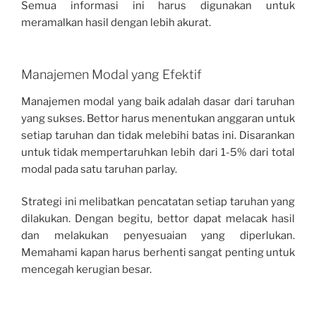
Semua informasi ini harus digunakan untuk
meramalkan hasil dengan lebih akurat.
Manajemen Modal yang Efektif
Manajemen modal yang baik adalah dasar dari taruhan
yang sukses. Bettor harus menentukan anggaran untuk
setiap taruhan dan tidak melebihi batas ini. Disarankan
untuk tidak mempertaruhkan lebih dari 1-5% dari total
modal pada satu taruhan parlay.
Strategi ini melibatkan pencatatan setiap taruhan yang
dilakukan. Dengan begitu, bettor dapat melacak hasil
dan melakukan penyesuaian yang diperlukan.
Memahami kapan harus berhenti sangat penting untuk
mencegah kerugian besar.