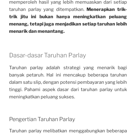
memperoleh hasil yang lebih memuaskan dari setiap
taruhan parlay yang ditempatkan.
Menerapkan trik-
trik jitu ini bukan hanya meningkatkan peluang
menang, tetapi juga menjadikan setiap taruhan lebih
menarik dan menantang.
Dasar-dasar Taruhan Parlay
Taruhan parlay adalah strategi yang menarik bagi
banyak petaruh. Hal ini mencakup beberapa taruhan
dalam satu slip, dengan potensi pembayaran yang lebih
tinggi. Pahami aspek dasar dari taruhan parlay untuk
meningkatkan peluang sukses.
Pengertian Taruhan Parlay
Taruhan parlay melibatkan menggabungkan beberapa