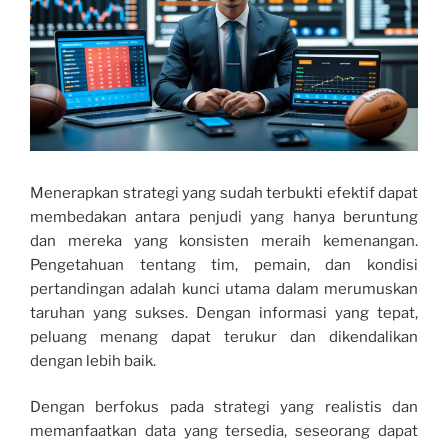
Menerapkan strategi yang sudah terbukti efektif dapat
membedakan antara penjudi yang hanya beruntung
dan mereka yang konsisten meraih kemenangan.
Pengetahuan tentang tim, pemain, dan kondisi
pertandingan adalah kunci utama dalam merumuskan
taruhan yang sukses. Dengan informasi yang tepat,
peluang menang dapat terukur dan dikendalikan
dengan lebih baik.
Dengan berfokus pada strategi yang realistis dan
memanfaatkan data yang tersedia, seseorang dapat