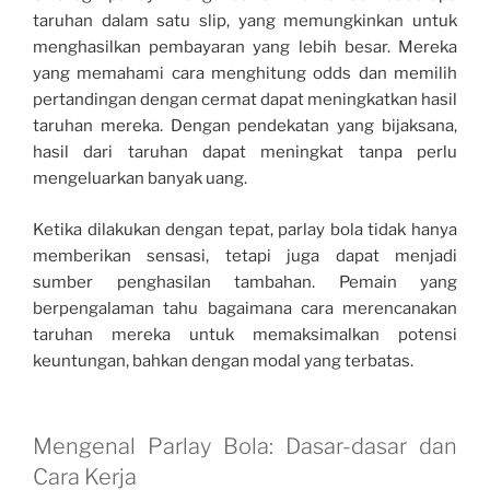
taruhan dalam satu slip, yang memungkinkan untuk
menghasilkan pembayaran yang lebih besar. Mereka
yang memahami cara menghitung odds dan memilih
pertandingan dengan cermat dapat meningkatkan hasil
taruhan mereka. Dengan pendekatan yang bijaksana,
hasil dari taruhan dapat meningkat tanpa perlu
mengeluarkan banyak uang.
Ketika dilakukan dengan tepat, parlay bola tidak hanya
memberikan sensasi, tetapi juga dapat menjadi
sumber penghasilan tambahan. Pemain yang
berpengalaman tahu bagaimana cara merencanakan
taruhan mereka untuk memaksimalkan potensi
keuntungan, bahkan dengan modal yang terbatas.
Mengenal Parlay Bola: Dasar-dasar dan
Cara Kerja