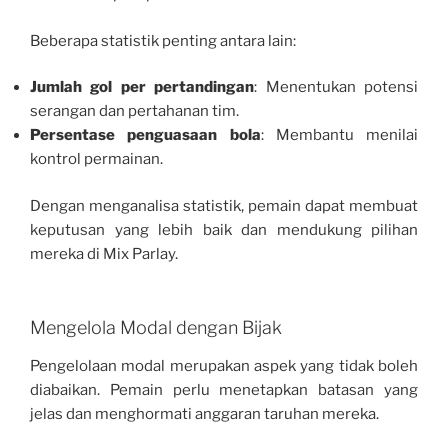
Beberapa statistik penting antara lain:
Jumlah gol per pertandingan
: Menentukan potensi
serangan dan pertahanan tim.
Persentase penguasaan bola
: Membantu menilai
kontrol permainan.
Dengan menganalisa statistik, pemain dapat membuat
keputusan yang lebih baik dan mendukung pilihan
mereka di Mix Parlay.
Mengelola Modal dengan Bijak
Pengelolaan modal merupakan aspek yang tidak boleh
diabaikan. Pemain perlu menetapkan batasan yang
jelas dan menghormati anggaran taruhan mereka.