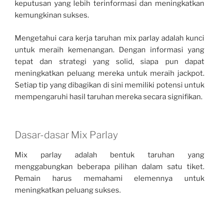
keputusan yang lebih terinformasi dan meningkatkan
kemungkinan sukses.
Mengetahui cara kerja taruhan mix parlay adalah kunci
untuk meraih kemenangan. Dengan informasi yang
tepat dan strategi yang solid, siapa pun dapat
meningkatkan peluang mereka untuk meraih jackpot.
Setiap tip yang dibagikan di sini memiliki potensi untuk
mempengaruhi hasil taruhan mereka secara signifikan.
Dasar-dasar Mix Parlay
Mix parlay adalah bentuk taruhan yang
menggabungkan beberapa pilihan dalam satu tiket.
Pemain harus memahami elemennya untuk
meningkatkan peluang sukses.