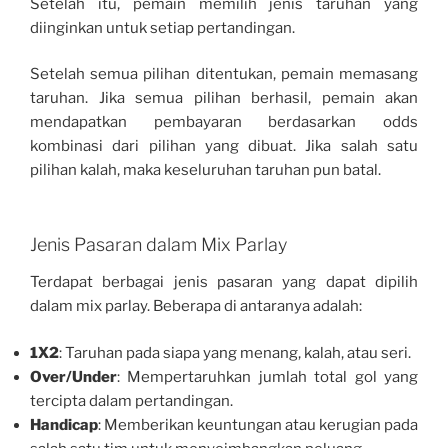
Setelah itu, pemain memilih jenis taruhan yang
diinginkan untuk setiap pertandingan.
Setelah semua pilihan ditentukan, pemain memasang
taruhan. Jika semua pilihan berhasil, pemain akan
mendapatkan pembayaran berdasarkan odds
kombinasi dari pilihan yang dibuat. Jika salah satu
pilihan kalah, maka keseluruhan taruhan pun batal.
Jenis Pasaran dalam Mix Parlay
Terdapat berbagai jenis pasaran yang dapat dipilih
dalam mix parlay. Beberapa di antaranya adalah:
1X2
: Taruhan pada siapa yang menang, kalah, atau seri.
Over/Under
: Mempertaruhkan jumlah total gol yang
tercipta dalam pertandingan.
Handicap
: Memberikan keuntungan atau kerugian pada