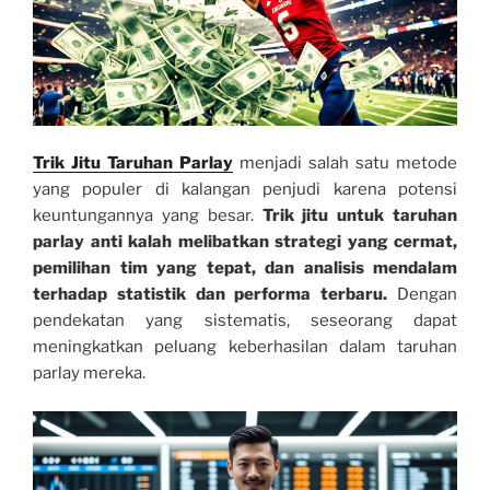
Trik Jitu Taruhan Parlay
menjadi salah satu metode
yang populer di kalangan penjudi karena potensi
keuntungannya yang besar.
Trik jitu untuk taruhan
parlay anti kalah melibatkan strategi yang cermat,
pemilihan tim yang tepat, dan analisis mendalam
terhadap statistik dan performa terbaru.
Dengan
pendekatan yang sistematis, seseorang dapat
meningkatkan peluang keberhasilan dalam taruhan
parlay mereka.