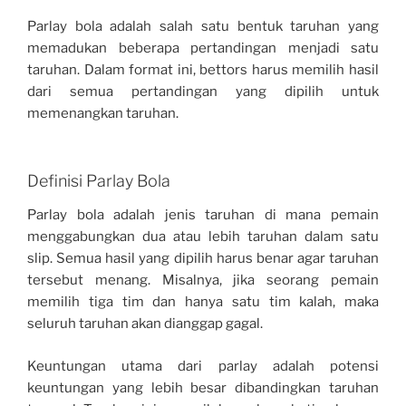
Parlay bola adalah salah satu bentuk taruhan yang
memadukan beberapa pertandingan menjadi satu
taruhan. Dalam format ini, bettors harus memilih hasil
dari semua pertandingan yang dipilih untuk
memenangkan taruhan.
Definisi Parlay Bola
Parlay bola adalah jenis taruhan di mana pemain
menggabungkan dua atau lebih taruhan dalam satu
slip. Semua hasil yang dipilih harus benar agar taruhan
tersebut menang. Misalnya, jika seorang pemain
memilih tiga tim dan hanya satu tim kalah, maka
seluruh taruhan akan dianggap gagal.
Keuntungan utama dari parlay adalah potensi
keuntungan yang lebih besar dibandingkan taruhan