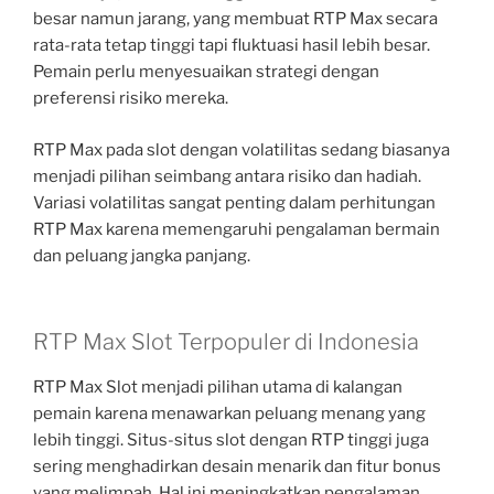
besar namun jarang, yang membuat RTP Max secara
rata-rata tetap tinggi tapi fluktuasi hasil lebih besar.
Pemain perlu menyesuaikan strategi dengan
preferensi risiko mereka.
RTP Max pada slot dengan volatilitas sedang biasanya
menjadi pilihan seimbang antara risiko dan hadiah.
Variasi volatilitas sangat penting dalam perhitungan
RTP Max karena memengaruhi pengalaman bermain
dan peluang jangka panjang.
RTP Max Slot Terpopuler di Indonesia
RTP Max Slot menjadi pilihan utama di kalangan
pemain karena menawarkan peluang menang yang
lebih tinggi. Situs-situs slot dengan RTP tinggi juga
sering menghadirkan desain menarik dan fitur bonus
yang melimpah. Hal ini meningkatkan pengalaman