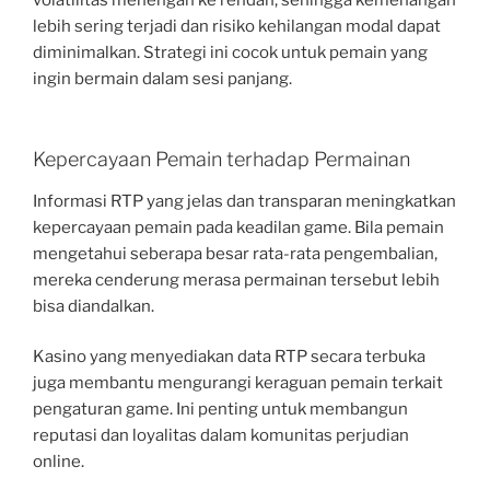
lebih sering terjadi dan risiko kehilangan modal dapat
diminimalkan. Strategi ini cocok untuk pemain yang
ingin bermain dalam sesi panjang.
Kepercayaan Pemain terhadap Permainan
Informasi RTP yang jelas dan transparan meningkatkan
kepercayaan pemain pada keadilan game. Bila pemain
mengetahui seberapa besar rata-rata pengembalian,
mereka cenderung merasa permainan tersebut lebih
bisa diandalkan.
Kasino yang menyediakan data RTP secara terbuka
juga membantu mengurangi keraguan pemain terkait
pengaturan game. Ini penting untuk membangun
reputasi dan loyalitas dalam komunitas perjudian
online.