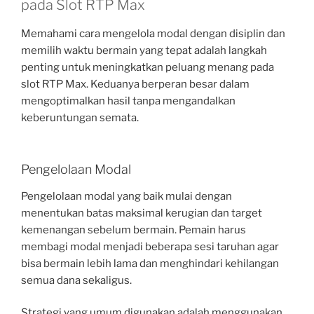
pada Slot RTP Max
Memahami cara mengelola modal dengan disiplin dan
memilih waktu bermain yang tepat adalah langkah
penting untuk meningkatkan peluang menang pada
slot RTP Max. Keduanya berperan besar dalam
mengoptimalkan hasil tanpa mengandalkan
keberuntungan semata.
Pengelolaan Modal
Pengelolaan modal yang baik mulai dengan
menentukan batas maksimal kerugian dan target
kemenangan sebelum bermain. Pemain harus
membagi modal menjadi beberapa sesi taruhan agar
bisa bermain lebih lama dan menghindari kehilangan
semua dana sekaligus.
Strategi yang umum digunakan adalah menggunakan