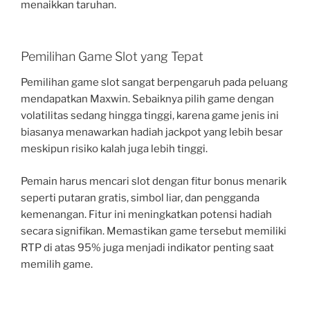
menaikkan taruhan.
Pemilihan Game Slot yang Tepat
Pemilihan game slot sangat berpengaruh pada peluang
mendapatkan Maxwin. Sebaiknya pilih game dengan
volatilitas sedang hingga tinggi, karena game jenis ini
biasanya menawarkan hadiah jackpot yang lebih besar
meskipun risiko kalah juga lebih tinggi.
Pemain harus mencari slot dengan fitur bonus menarik
seperti putaran gratis, simbol liar, dan pengganda
kemenangan. Fitur ini meningkatkan potensi hadiah
secara signifikan. Memastikan game tersebut memiliki
RTP di atas 95% juga menjadi indikator penting saat
memilih game.