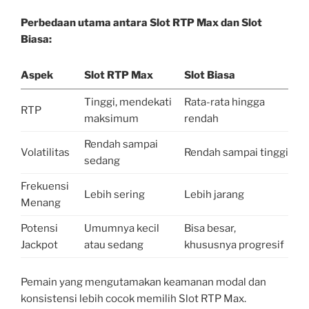
Perbedaan utama antara Slot RTP Max dan Slot
Biasa:
Aspek
Slot RTP Max
Slot Biasa
Tinggi, mendekati
Rata-rata hingga
RTP
maksimum
rendah
Rendah sampai
Volatilitas
Rendah sampai tinggi
sedang
Frekuensi
Lebih sering
Lebih jarang
Menang
Potensi
Umumnya kecil
Bisa besar,
Jackpot
atau sedang
khususnya progresif
Pemain yang mengutamakan keamanan modal dan
konsistensi lebih cocok memilih Slot RTP Max.