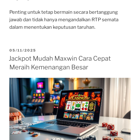
Penting untuk tetap bermain secara bertanggung
jawab dan tidak hanya mengandalkan RTP semata
dalam menentukan keputusan taruhan.
POSTED
05/11/2025
ON
Jackpot Mudah Maxwin Cara Cepat
Meraih Kemenangan Besar