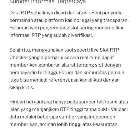
Sumber Informasi Terpercaya
Data RTP sebaiknya dicari dari situs resmi penyedia
permainan atau platform kasino legal yang transparan.
Halaman web pengembang slot sering menampilkan
informasi RTP yang sudah diverifikasi.
Selain itu, menggunakan tool seperti live Slot RTP
Checker yang diperbarui secara real-time dapat
memberikan gambaran akurat tentang slot dengan
pembayaran tertinggi. Forum dan komunitas pemain
juga bisa menjadi referensi, asalkan diikuti dengan
sikap kritis.
Hindari bergantung hanya pada sumber tak resmi atau
iklan yang menjanjikan RTP tinggi tanpa bukti. Validasi
data melalui beberapa sumber yang independen
memberikan jaminan lebih tinggi atas keakuratan.