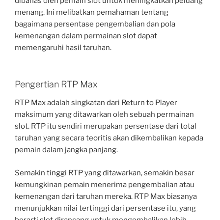
dibahas oleh pemain slot untuk meningkatkan peluang
menang. Ini melibatkan pemahaman tentang
bagaimana persentase pengembalian dan pola
kemenangan dalam permainan slot dapat
memengaruhi hasil taruhan.
Pengertian RTP Max
RTP Max adalah singkatan dari Return to Player
maksimum yang ditawarkan oleh sebuah permainan
slot. RTP itu sendiri merupakan persentase dari total
taruhan yang secara teoritis akan dikembalikan kepada
pemain dalam jangka panjang.
Semakin tinggi RTP yang ditawarkan, semakin besar
kemungkinan pemain menerima pengembalian atau
kemenangan dari taruhan mereka. RTP Max biasanya
menunjukkan nilai tertinggi dari persentase itu, yang
berarti slot dirancang untuk mengembalikan lebih