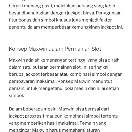
berarti menang pasti, melainkan peluang yang lebih
besar dibandingkan dengan jackpot biasa. Penggunaan
fitur bonus dan simbol khusus juga menjadi faktor
penentu dalam memperbesar kemungkinan jackpot ini.
Konsep Maxwin dalam Permainan Slot
Maxwin adalah kemenangan tertinggi yang bisa diraih
dalam satu putaran permainan slot. Ini sering kali
berupa jackpot terbesar atau kombinasi simbol dengan
pembayaran maksimal. Konsep Maxwin menuntut
pemain untuk mengetahui pola mesin dan nilai setiap
simbol.
Dalam beberapa mesin, Maxwin bisa berasal dari
jackpot progresif maupun kombinasi simbol tertentu
yang memberikan hasil maksimal. Pemain yang
mengincar Maxwin harus memahami aturan