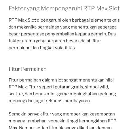
Faktor yang Mempengaruhi RTP Max Slot
RTP Max Slot dipengaruhi oleh berbagai elemen teknis
dan mekanika permainan yang menentukan seberapa
besar persentase pengembalian kepada pemain. Dua
faktor utama yang berperan besar adalah fitur
permainan dan tingkat volatilitas.
Fitur Permainan
Fitur permainan dalam slot sangat menentukan nilai
RTP Max. Fitur seperti putaran gratis, simbol wild,
scatter, dan bonus mini-game meningkatkan peluang
menang dan juga frekuensi pembayaran.
Semakin banyak fitur yang memberikan kesempatan
menang tambahan, semakin tinggi kemungkinan RTP
Max. Namun, setiap fitur biasanya dikaitkan dengan