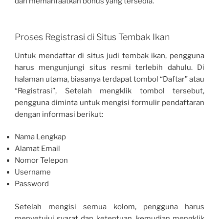
dan memanfaatkan bonus yang tersedia.
Proses Registrasi di Situs Tembak Ikan
Untuk mendaftar di situs judi tembak ikan, pengguna
harus mengunjungi situs resmi terlebih dahulu. Di
halaman utama, biasanya terdapat tombol “Daftar” atau
“Registrasi”, Setelah mengklik tombol tersebut,
pengguna diminta untuk mengisi formulir pendaftaran
dengan informasi berikut:
Nama Lengkap
Alamat Email
Nomor Telepon
Username
Password
Setelah mengisi semua kolom, pengguna harus
menyetujui syarat dan ketentuan, kemudian mengklik