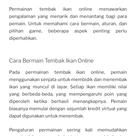
Permainan tembak ikan online menawarkan
pengalaman yang menarik dan menantang bagi para
pemain. Untuk memahami cara bermain, aturan, dan
pilihan game, beberapa aspek penting perlu
diperhatikan.
Cara Bermain Tembak Ikan Online
Pada permainan tembak ikan online, pemain
menggunakan senjata untuk membidik dan menembak
ikan yang muncul di layar. Setiap ikan memiliki nilai
yang berbeda-beda, yang mempengaruhi poin yang
diperoleh ketika berhasil menangkapnya. Pemain
biasanya memulai dengan sejumlah kredit virtual yang
dapat digunakan untuk menembak.
Pengaturan permainan sering kali memudahkan