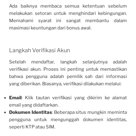
Ada baiknya membaca semua ketentuan sebelum
melakukan setoran untuk menghindari kebingungan.
Memahami syarat ini sangat membantu dalam
maximasi keuntungan dari bonus awal.
Langkah Verifikasi Akun
Setelah mendaftar, langkah selanjutnya adalah
verifikasi akun. Proses ini penting untuk memastikan
bahwa pengguna adalah pemilik sah dari informasi
yang diberikan. Biasanya, verifikasi dilakukan melalui:
Email
: Klik tautan verifikasi yang dikirim ke alamat
email yang didaftarkan.
Dokumen Identitas
: Beberapa situs mungkin meminta
pengguna untuk mengunggah dokumen identitas,
seperti KTP atau SIM.