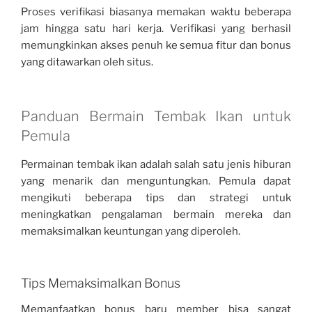
Proses verifikasi biasanya memakan waktu beberapa
jam hingga satu hari kerja. Verifikasi yang berhasil
memungkinkan akses penuh ke semua fitur dan bonus
yang ditawarkan oleh situs.
Panduan Bermain Tembak Ikan untuk
Pemula
Permainan tembak ikan adalah salah satu jenis hiburan
yang menarik dan menguntungkan. Pemula dapat
mengikuti beberapa tips dan strategi untuk
meningkatkan pengalaman bermain mereka dan
memaksimalkan keuntungan yang diperoleh.
Tips Memaksimalkan Bonus
Memanfaatkan bonus baru member bisa sangat