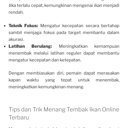
Jika terlalu cepat, kemungkinan mengenai ikan menjadi
rendah.
Teknik Fokus:
Mengatur kecepatan secara bertahap
sambil menjaga fokus pada target membantu dalam
akurasi.
Latihan Berulang:
Meningkatkan kemampuan
menembak melalui latihan reguler dapat membantu
mengatur kecepatan dan ketepatan.
Dengan membiasakan diri, pemain dapat merasakan
kapan waktu yang tepat untuk menembak,
meningkatkan kemungkinan menang.
Tips dan Trik Menang Tembak Ikan Online
Terbaru