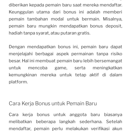
diberikan kepada pemain baru saat mereka mendaftar.
Keunggulan utama dari bonus ini adalah memberi
pemain tambahan modal untuk bermain. Misalnya,
pemain baru mungkin mendapatkan bonus deposit,
hadiah tanpa syarat, atau putaran gratis.
Dengan mendapatkan bonus ini, pemain baru dapat
menjelajahi berbagai aspek permainan tanpa risiko
besar. Hal ini membuat pemain baru lebih bersemangat
untuk mencoba game, serta meningkatkan
kemungkinan mereka untuk tetap aktif di dalam
platform.
Cara Kerja Bonus untuk Pemain Baru
Cara kerja bonus untuk anggota baru biasanya
melibatkan beberapa langkah sederhana. Setelah
mendaftar, pemain perlu melakukan verifikasi akun