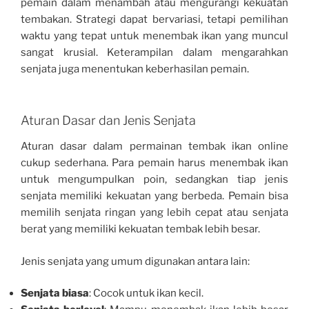
pemain dalam menambah atau mengurangi kekuatan
tembakan. Strategi dapat bervariasi, tetapi pemilihan
waktu yang tepat untuk menembak ikan yang muncul
sangat krusial. Keterampilan dalam mengarahkan
senjata juga menentukan keberhasilan pemain.
Aturan Dasar dan Jenis Senjata
Aturan dasar dalam permainan tembak ikan online
cukup sederhana. Para pemain harus menembak ikan
untuk mengumpulkan poin, sedangkan tiap jenis
senjata memiliki kekuatan yang berbeda. Pemain bisa
memilih senjata ringan yang lebih cepat atau senjata
berat yang memiliki kekuatan tembak lebih besar.
Jenis senjata yang umum digunakan antara lain:
Senjata biasa
: Cocok untuk ikan kecil.