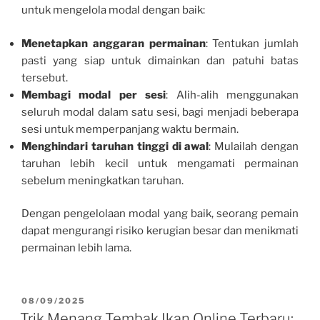
untuk mengelola modal dengan baik:
Menetapkan anggaran permainan
: Tentukan jumlah
pasti yang siap untuk dimainkan dan patuhi batas
tersebut.
Membagi modal per sesi
: Alih-alih menggunakan
seluruh modal dalam satu sesi, bagi menjadi beberapa
sesi untuk memperpanjang waktu bermain.
Menghindari taruhan tinggi di awal
: Mulailah dengan
taruhan lebih kecil untuk mengamati permainan
sebelum meningkatkan taruhan.
Dengan pengelolaan modal yang baik, seorang pemain
dapat mengurangi risiko kerugian besar dan menikmati
permainan lebih lama.
POSTED
08/09/2025
ON
Trik Menang Tembak Ikan Online Terbaru: