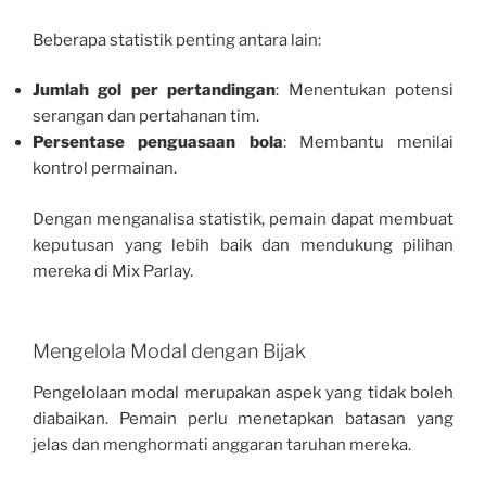
Beberapa statistik penting antara lain:
Jumlah gol per pertandingan
: Menentukan potensi
serangan dan pertahanan tim.
Persentase penguasaan bola
: Membantu menilai
kontrol permainan.
Dengan menganalisa statistik, pemain dapat membuat
keputusan yang lebih baik dan mendukung pilihan
mereka di Mix Parlay.
Mengelola Modal dengan Bijak
Pengelolaan modal merupakan aspek yang tidak boleh
diabaikan. Pemain perlu menetapkan batasan yang
jelas dan menghormati anggaran taruhan mereka.