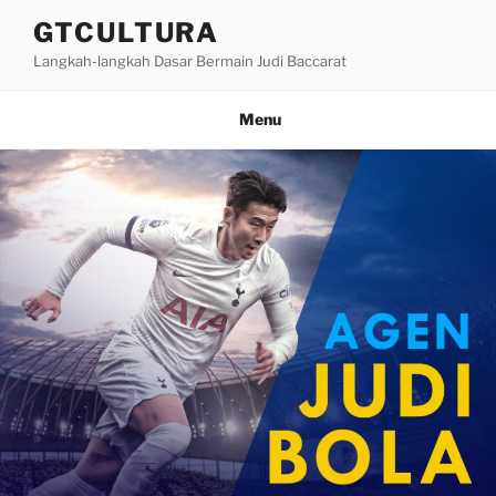
Skip
GTCULTURA
to
Langkah-langkah Dasar Bermain Judi Baccarat
content
Menu