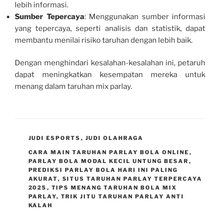
lebih informasi.
Sumber Tepercaya
: Menggunakan sumber informasi
yang tepercaya, seperti analisis dan statistik, dapat
membantu menilai risiko taruhan dengan lebih baik.
Dengan menghindari kesalahan-kesalahan ini, petaruh
dapat meningkatkan kesempatan mereka untuk
menang dalam taruhan mix parlay.
CATEGORIES
JUDI ESPORTS
,
JUDI OLAHRAGA
TAGS
CARA MAIN TARUHAN PARLAY BOLA ONLINE
,
PARLAY BOLA MODAL KECIL UNTUNG BESAR
,
PREDIKSI PARLAY BOLA HARI INI PALING
AKURAT
,
SITUS TARUHAN PARLAY TERPERCAYA
2025
,
TIPS MENANG TARUHAN BOLA MIX
PARLAY
,
TRIK JITU TARUHAN PARLAY ANTI
KALAH