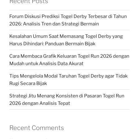
Recent Posts
Forum Diskusi Prediksi Togel Derby Terbesar di Tahun
2026: Analisis Tren dan Strategi Bermain
Kesalahan Umum Saat Memasang Togel Derby yang
Harus Dihindari: Panduan Bermain Bijak
Cara Membaca Grafik Keluaran Togel Run 2026 dengan
Mudah untuk Analisis Data Akurat
Tips Mengelola Modal Taruhan Togel Derby agar Tidak
Rugi Secara Bijak
Strategi Jitu Menang Konsisten di Pasaran Togel Run
2026 dengan Analisis Tepat
Recent Comments