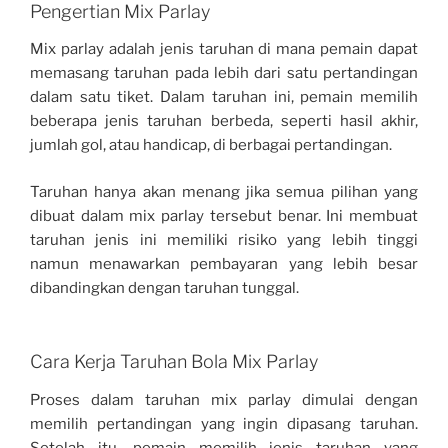
Pengertian Mix Parlay
Mix parlay adalah jenis taruhan di mana pemain dapat
memasang taruhan pada lebih dari satu pertandingan
dalam satu tiket. Dalam taruhan ini, pemain memilih
beberapa jenis taruhan berbeda, seperti hasil akhir,
jumlah gol, atau handicap, di berbagai pertandingan.
Taruhan hanya akan menang jika semua pilihan yang
dibuat dalam mix parlay tersebut benar. Ini membuat
taruhan jenis ini memiliki risiko yang lebih tinggi
namun menawarkan pembayaran yang lebih besar
dibandingkan dengan taruhan tunggal.
Cara Kerja Taruhan Bola Mix Parlay
Proses dalam taruhan mix parlay dimulai dengan
memilih pertandingan yang ingin dipasang taruhan.
Setelah itu, pemain memilih jenis taruhan yang