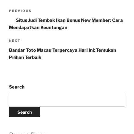
Post
Previous
PREVIOUS
navigation
Post
Situs Judi Tembak Ikan Bonus New Member: Cara
Mendapatkan Keuntungan
Next
NEXT
Post
Bandar Toto Macau Terpercaya Hari Ini: Temukan
Pilihan Terbaik
Search
Search