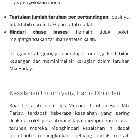
Tips pengelolaan modal:
Tentukan jumlah taruhan per pertandingan
: Idealnya,
tidak lebih dari 5-10% dari total modal.
Hindari chase losses
: Pemain tidak boleh
melipatgandakan taruhan setelah kalah.
Dengan strategi ini, pemain dapat menjaga kestabilan
keuangan dan meminimalisir kerugian dalam taruhan
Mix Parlay.
Kesalahan Umum yang Harus Dihindari
Saat bertaruh pada Tips Menang Taruhan Bola Mix
Parlay, terdapat beberapa kesalahan yang sering
dilakukan oleh petaruh yang dapat mempengaruhi hasil
taruhan mereka. Menghindari kesalahan ini dapat
membantu meningkatkan peluang untuk meraih