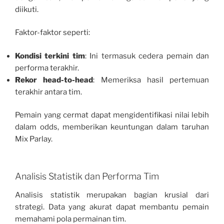
diikuti.
Faktor-faktor seperti:
Kondisi terkini tim
: Ini termasuk cedera pemain dan
performa terakhir.
Rekor head-to-head
: Memeriksa hasil pertemuan
terakhir antara tim.
Pemain yang cermat dapat mengidentifikasi nilai lebih
dalam odds, memberikan keuntungan dalam taruhan
Mix Parlay.
Analisis Statistik dan Performa Tim
Analisis statistik merupakan bagian krusial dari
strategi. Data yang akurat dapat membantu pemain
memahami pola permainan tim.