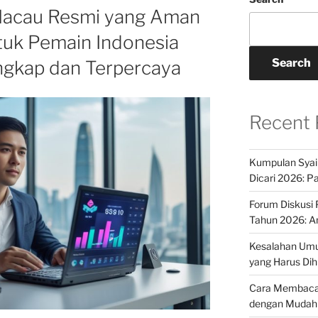
 Macau Resmi yang Aman
tuk Pemain Indonesia
Search
ngkap dan Terpercaya
Recent 
Kumpulan Syair
Dicari 2026: 
Forum Diskusi P
Tahun 2026: An
Kesalahan Um
yang Harus Dih
Cara Membaca 
dengan Mudah u