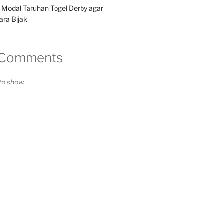
 Modal Taruhan Togel Derby agar
ara Bijak
 Comments
o show.