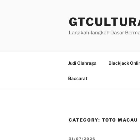
Skip
to
GTCULTUR
content
Langkah-langkah Dasar Bermai
Judi Olahraga
Blackjack Onli
Baccarat
CATEGORY:
TOTO MACAU
POSTED
31/07/2026