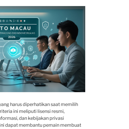
yang harus diperhatikan saat memilih
eria ini meliputi lisensi resmi,
formasi, dan kebijakan privasi
l ini dapat membantu pemain membuat