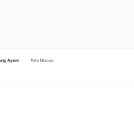
ung Ayam
Toto Macau