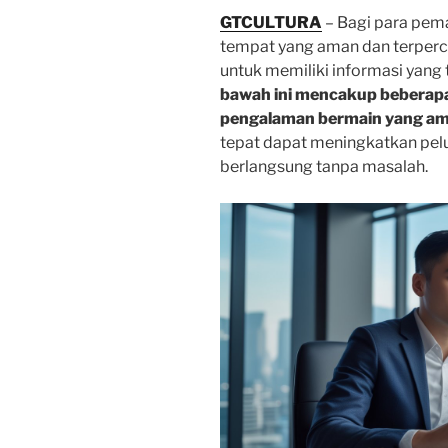
GTCULTURA
– Bagi para pem
tempat yang aman dan terperc
untuk memiliki informasi yang 
bawah ini mencakup beberap
pengalaman bermain yang am
tepat dapat meningkatkan pe
berlangsung tanpa masalah.