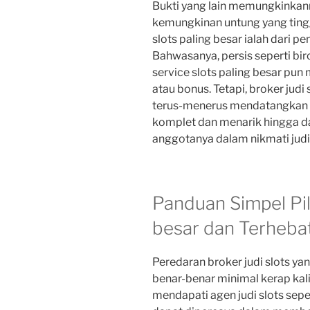
Bukti yang lain memungkinkan
kemungkinan untung yang tinggi
slots paling besar ialah dari 
Bahwasanya, persis seperti biro
service slots paling besar pu
atau bonus. Tetapi, broker judi
terus-menerus mendatangkan 
komplet dan menarik hingga 
anggotanya dalam nikmati judi 
Panduan Simpel Pil
besar dan Terhebat
Peredaran broker judi slots ya
benar-benar minimal kerap kal
mendapati agen judi slots sepe