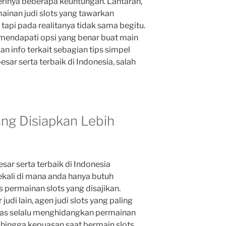
inya beberapa keuntungan. Lantaran,
ainan judi slots yang tawarkan
api pada realitanya tidak sama begitu.
mendapati opsi yang benar buat main
kan info terkait sebagian tips simpel
sar serta terbaik di Indonesia, salah
ng Disiapkan Lebih
sar serta terbaik di Indonesia
kali di mana anda hanya butuh
 permainan slots yang disajikan.
udi lain, agen judi slots yang paling
elas selalu menghidangkan permainan
 hingga kepuasan saat bermain slots