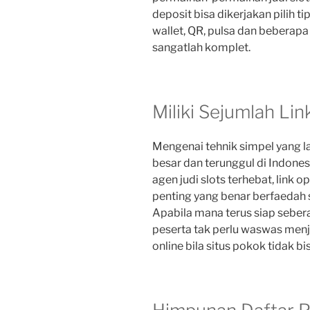
deposit bisa dikerjakan pilih t
wallet, QR, pulsa dan beberapa
sangatlah komplet.
Miliki Sejumlah Lin
Mengenai tehnik simpel yang la
besar dan terunggul di Indonesia
agen judi slots terhebat, link o
penting yang benar berfaedah 
Apabila mana terus siap sebera
peserta tak perlu waswas menj
online bila situs pokok tidak b