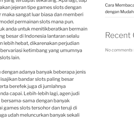
n yang terdapat sekarang. Apa lagi, tiap
Cara Membaca 
iakan jejeran tipe games slots dengan
dengan Mudah u
 maka sangat luar biasa dan memberi
model permainan slots mana pun.
uk anda untuk menitikberatkan bermain
Recent
ing besar di Indonesia lantaran selalu
lebih hebat, dikarenakan perjudian
No comments t
bih bervariasi ketimbang yang umumnya
lots lain.
au dengan adanya banyak beberapa jenis
disajikan bandar slots paling besar
rta berefek juga di jumlahnya
da capai. Lebih-lebih lagi, agen judi
rja bersama-sama dengan banyak
games slots tersohor dan teruji di
 juga udah meluncurkan banyak sekali