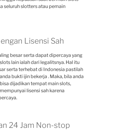
sa seluruh slotters atau pemain
dengan Lisensi Sah
ling besar serta dapat dipercaya yang
lots lain ialah dari legalitsnya. Hal itu
sar serta terhebat di Indonesia pastilah
anda bukti ijin bekerja . Maka, bila anda
 bisa dijadikan tempat main slots,
 mempunyai lisensi sah karena
percaya.
an 24 Jam Non-stop