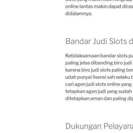
online lantas makin dapat dira
didalamnya.
Bandar Judi Slots 
Ketidaksamaan bandar slots pa
paling jelas dibanding biro judi s
karena biro judi slots paling be
udah punyai lisensi sah selaku t
cari agen judi slots online yang
tetapkan agen judi yang sudah
ditetapkan aman dan paling di
Dukungan Pelayan