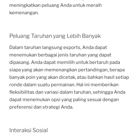
meningkatkan peluang Anda untuk meraih
kemenangan.
Peluang Taruhan yang Lebih Banyak
Dalam taruhan langsung esports, Anda dapat
menemukan berbagai jenis taruhan yang dapat
dipasang. Anda dapat memilih untuk bertaruh pada
siapa yang akan memenangkan pertandingan, berapa
banyak poin yang akan dicetak, atau bahkan hasil setiap
ronde dalam suatu permainan. Hal ini memberikan
fleksibilitas dan variasi dalam taruhan, sehingga Anda
dapat menemukan opsi yang paling sesuai dengan
preferensi dan strategi Anda.
Interaksi Sosial