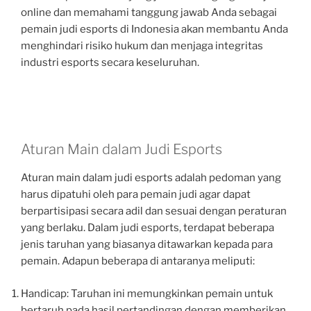
online dan memahami tanggung jawab Anda sebagai
pemain judi esports di Indonesia akan membantu Anda
menghindari risiko hukum dan menjaga integritas
industri esports secara keseluruhan.
Aturan Main dalam Judi Esports
Aturan main dalam judi esports adalah pedoman yang
harus dipatuhi oleh para pemain judi agar dapat
berpartisipasi secara adil dan sesuai dengan peraturan
yang berlaku. Dalam judi esports, terdapat beberapa
jenis taruhan yang biasanya ditawarkan kepada para
pemain. Adapun beberapa di antaranya meliputi:
Handicap: Taruhan ini memungkinkan pemain untuk
bertaruh pada hasil pertandingan dengan memberikan