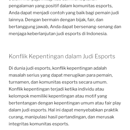
pengalaman yang positif dalam komunitas esports,
Anda dapat menjadi contoh yang baik bagi pemain judi
lainnya. Dengan bermain dengan bijak, fair, dan
bertanggung jawab, Anda dapat bersenang-senang dan
menjaga keberlanjutan judi esports di Indonesia.
Konflik Kepentingan dalam Judi Esports
Di dunia judi esports, konflik kepentingan adalah
masalah serius yang dapat merugikan para pemain,
turnamen, dan komunitas esports secara umum.
Konflik kepentingan terjadi ketika individu atau
kelompok memiliki kepentingan atau motif yang
bertentangan dengan kepentingan umum atau fair play
dalam judi esports. Hal ini dapat menyebabkan praktik
curang, manipulasi hasil pertandingan, dan merusak
integritas komunitas esports.