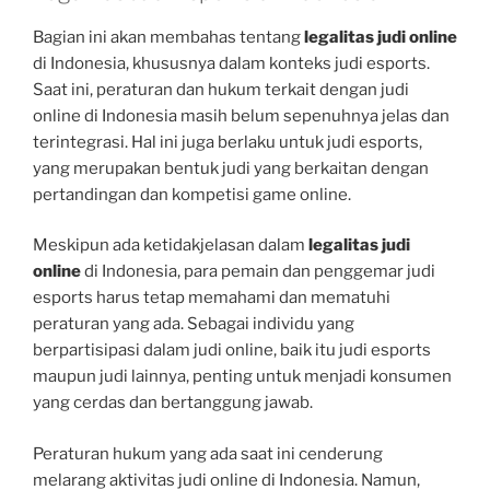
Bagian ini akan membahas tentang
legalitas judi online
di Indonesia, khususnya dalam konteks judi esports.
Saat ini, peraturan dan hukum terkait dengan judi
online di Indonesia masih belum sepenuhnya jelas dan
terintegrasi. Hal ini juga berlaku untuk judi esports,
yang merupakan bentuk judi yang berkaitan dengan
pertandingan dan kompetisi game online.
Meskipun ada ketidakjelasan dalam
legalitas judi
online
di Indonesia, para pemain dan penggemar judi
esports harus tetap memahami dan mematuhi
peraturan yang ada. Sebagai individu yang
berpartisipasi dalam judi online, baik itu judi esports
maupun judi lainnya, penting untuk menjadi konsumen
yang cerdas dan bertanggung jawab.
Peraturan hukum yang ada saat ini cenderung
melarang aktivitas judi online di Indonesia. Namun,