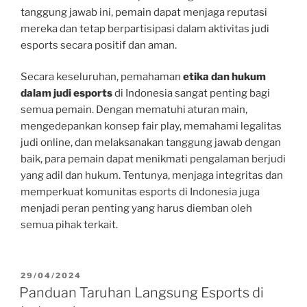
tanggung jawab ini, pemain dapat menjaga reputasi
mereka dan tetap berpartisipasi dalam aktivitas judi
esports secara positif dan aman.
Secara keseluruhan, pemahaman
etika dan hukum
dalam judi esports
di Indonesia sangat penting bagi
semua pemain. Dengan mematuhi aturan main,
mengedepankan konsep fair play, memahami legalitas
judi online, dan melaksanakan tanggung jawab dengan
baik, para pemain dapat menikmati pengalaman berjudi
yang adil dan hukum. Tentunya, menjaga integritas dan
memperkuat komunitas esports di Indonesia juga
menjadi peran penting yang harus diemban oleh
semua pihak terkait.
POSTED
29/04/2024
ON
Panduan Taruhan Langsung Esports di