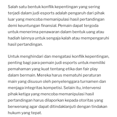
Salah satu bentuk konflik kepentingan yang sering
terjadi dalam judi esports adalah pengaruh dari pihak
luar yang mencoba memanipulasi hasil pertandingan
demi keuntungan finansial. Pemain dapat tergoda
untuk menerima penawaran dalam bentuk uang atau
hadiah lainnya untuk sengaja kalah atau mempengaruhi
hasil pertandingan.
Untuk menghindari dan mengatasi konflik kepentingan,
penting bagi para pemain judi esports untuk memiliki
pemahaman yang kuat tentang etika dan fair play
dalam bermain. Mereka harus mematuhi peraturan
main yang disusun oleh penyelenggara turnamen dan
menjaga integritas kompetisi. Selain itu, intervensi
pihak ketiga yang mencoba memanipulasi hasil
pertandingan harus dilaporkan kepada otoritas yang
berwenang agar dapat ditindaklanjuti dengan tindakan
hukum yang tepat.