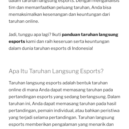
dalam taruhan langsung esports. Dengan menganalisis
tim dan memanfaatkan peluang taruhan, Anda bisa
memaksimalkan kesenangan dan keuntungan dari
taruhan online.
Jadi, tunggu apa lagi? Ikuti
panduan taruhan langsung
esports
kami dan raih keseruan serta keuntungan
dalam dunia taruhan esports di Indonesia!
Apa Itu Taruhan Langsung Esports?
Taruhan langsung esports adalah bentuk taruhan
online di mana Anda dapat memasang taruhan pada
pertandingan esports yang sedang berlangsung. Dalam
taruhan ini, Anda dapat memasang taruhan pada hasil
pertandingan, pemain individual, atau bahkan peristiwa
yang terjadi selama pertandingan. Taruhan langsung
esports memberikan pengalaman yang menarik dan