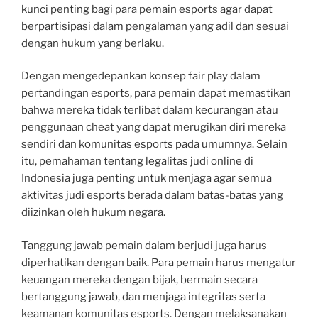
kunci penting bagi para pemain esports agar dapat
berpartisipasi dalam pengalaman yang adil dan sesuai
dengan hukum yang berlaku.
Dengan mengedepankan konsep fair play dalam
pertandingan esports, para pemain dapat memastikan
bahwa mereka tidak terlibat dalam kecurangan atau
penggunaan cheat yang dapat merugikan diri mereka
sendiri dan komunitas esports pada umumnya. Selain
itu, pemahaman tentang legalitas judi online di
Indonesia juga penting untuk menjaga agar semua
aktivitas judi esports berada dalam batas-batas yang
diizinkan oleh hukum negara.
Tanggung jawab pemain dalam berjudi juga harus
diperhatikan dengan baik. Para pemain harus mengatur
keuangan mereka dengan bijak, bermain secara
bertanggung jawab, dan menjaga integritas serta
keamanan komunitas esports. Dengan melaksanakan