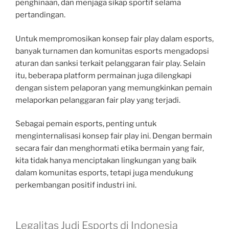
penghinaan, dan menjaga sikap sportif selama
pertandingan.
Untuk mempromosikan konsep fair play dalam esports,
banyak turnamen dan komunitas esports mengadopsi
aturan dan sanksi terkait pelanggaran fair play. Selain
itu, beberapa platform permainan juga dilengkapi
dengan sistem pelaporan yang memungkinkan pemain
melaporkan pelanggaran fair play yang terjadi.
Sebagai pemain esports, penting untuk
menginternalisasi konsep fair play ini. Dengan bermain
secara fair dan menghormati etika bermain yang fair,
kita tidak hanya menciptakan lingkungan yang baik
dalam komunitas esports, tetapi juga mendukung
perkembangan positif industri ini.
Legalitas Judi Esports di Indonesia