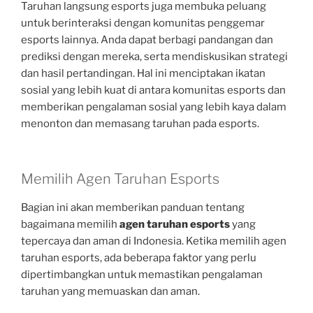
Taruhan langsung esports juga membuka peluang
untuk berinteraksi dengan komunitas penggemar
esports lainnya. Anda dapat berbagi pandangan dan
prediksi dengan mereka, serta mendiskusikan strategi
dan hasil pertandingan. Hal ini menciptakan ikatan
sosial yang lebih kuat di antara komunitas esports dan
memberikan pengalaman sosial yang lebih kaya dalam
menonton dan memasang taruhan pada esports.
Memilih Agen Taruhan Esports
Bagian ini akan memberikan panduan tentang
bagaimana memilih
agen taruhan esports
yang
tepercaya dan aman di Indonesia. Ketika memilih agen
taruhan esports, ada beberapa faktor yang perlu
dipertimbangkan untuk memastikan pengalaman
taruhan yang memuaskan dan aman.