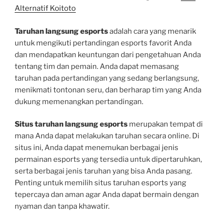
Alternatif Koitoto
Taruhan langsung esports
adalah cara yang menarik
untuk mengikuti pertandingan esports favorit Anda
dan mendapatkan keuntungan dari pengetahuan Anda
tentang tim dan pemain. Anda dapat memasang
taruhan pada pertandingan yang sedang berlangsung,
menikmati tontonan seru, dan berharap tim yang Anda
dukung memenangkan pertandingan.
Situs taruhan langsung esports
merupakan tempat di
mana Anda dapat melakukan taruhan secara online. Di
situs ini, Anda dapat menemukan berbagai jenis
permainan esports yang tersedia untuk dipertaruhkan,
serta berbagai jenis taruhan yang bisa Anda pasang.
Penting untuk memilih situs taruhan esports yang
tepercaya dan aman agar Anda dapat bermain dengan
nyaman dan tanpa khawatir.