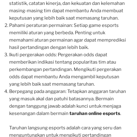
statistik, catatan kinerja, dan kekuatan dan kelemahan
masing-masing tim dapat membantu Anda membuat
keputusan yang lebih baik saat memasang taruhan.
Pahami peraturan permainan: Setiap game esports
memiliki aturan yang berbeda. Penting untuk
memahami aturan permainan agar dapat memprediksi
hasil pertandingan dengan lebih baik.
Ikuti pergerakan odds: Pergerakan odds dapat
memberikan indikasi tentang popularitas tim atau
perkembangan pertandingan. Mengikuti pergerakan
odds dapat membantu Anda mengambil keputusan
yang lebih baik saat memasang taruhan.
Berpegang pada anggaran: Tetapkan anggaran taruhan
yang masuk akal dan patuhi batasannya. Bermain
dengan tanggung jawab adalah kunci untuk menjaga
kesenangan dalam bermain
taruhan online esports
.
Taruhan langsung esports adalah cara yang seru dan
menguntungkan untuk mengikuti pertandingan