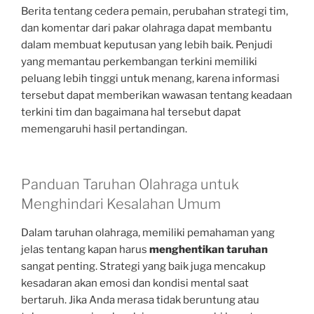
Berita tentang cedera pemain, perubahan strategi tim,
dan komentar dari pakar olahraga dapat membantu
dalam membuat keputusan yang lebih baik. Penjudi
yang memantau perkembangan terkini memiliki
peluang lebih tinggi untuk menang, karena informasi
tersebut dapat memberikan wawasan tentang keadaan
terkini tim dan bagaimana hal tersebut dapat
memengaruhi hasil pertandingan.
Panduan Taruhan Olahraga untuk
Menghindari Kesalahan Umum
Dalam taruhan olahraga, memiliki pemahaman yang
jelas tentang kapan harus
menghentikan taruhan
sangat penting. Strategi yang baik juga mencakup
kesadaran akan emosi dan kondisi mental saat
bertaruh. Jika Anda merasa tidak beruntung atau