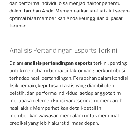
dan performa individu bisa menjadi faktor penentu
dalam taruhan Anda. Memanfaatkan statistik ini secara
optimal bisa memberikan Anda keunggulan di pasar
taruhan.
Analisis Pertandingan Esports Terkini
Dalam
analisis pertandingan esports
terkini, penting
untuk memahami berbagai faktor yang berkontribusi
terhadap hasil pertandingan. Perubahan dalam kondisi
fisik pemain, keputusan taktis yang diambil oleh
pelatih, dan performa individual setiap anggota tim
merupakan elemen kunci yang sering memengaruhi
hasil akhir. Memperhatikan detail-detail ini
memberikan wawasan mendalam untuk membuat
prediksi yang lebih akurat di masa depan.