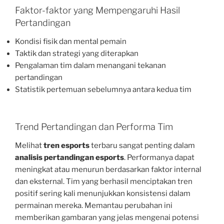
Faktor-faktor yang Mempengaruhi Hasil
Pertandingan
Kondisi fisik dan mental pemain
Taktik dan strategi yang diterapkan
Pengalaman tim dalam menangani tekanan
pertandingan
Statistik pertemuan sebelumnya antara kedua tim
Trend Pertandingan dan Performa Tim
Melihat
tren esports
terbaru sangat penting dalam
analisis pertandingan esports
. Performanya dapat
meningkat atau menurun berdasarkan faktor internal
dan eksternal. Tim yang berhasil menciptakan tren
positif sering kali menunjukkan konsistensi dalam
permainan mereka. Memantau perubahan ini
memberikan gambaran yang jelas mengenai potensi