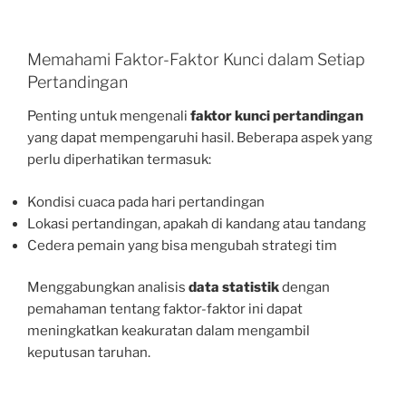
Memahami Faktor-Faktor Kunci dalam Setiap
Pertandingan
Penting untuk mengenali
faktor kunci pertandingan
yang dapat mempengaruhi hasil. Beberapa aspek yang
perlu diperhatikan termasuk:
Kondisi cuaca pada hari pertandingan
Lokasi pertandingan, apakah di kandang atau tandang
Cedera pemain yang bisa mengubah strategi tim
Menggabungkan analisis
data statistik
dengan
pemahaman tentang faktor-faktor ini dapat
meningkatkan keakuratan dalam mengambil
keputusan taruhan.