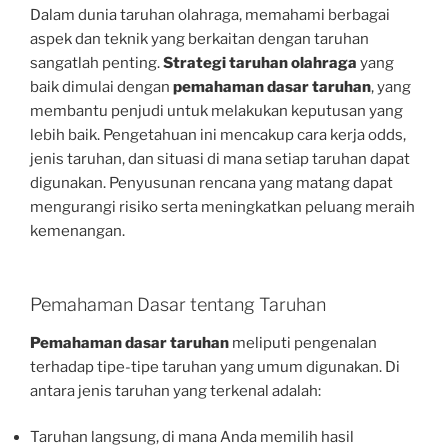
Dalam dunia taruhan olahraga, memahami berbagai
aspek dan teknik yang berkaitan dengan taruhan
sangatlah penting.
Strategi taruhan olahraga
yang
baik dimulai dengan
pemahaman dasar taruhan
, yang
membantu penjudi untuk melakukan keputusan yang
lebih baik. Pengetahuan ini mencakup cara kerja odds,
jenis taruhan, dan situasi di mana setiap taruhan dapat
digunakan. Penyusunan rencana yang matang dapat
mengurangi risiko serta meningkatkan peluang meraih
kemenangan.
Pemahaman Dasar tentang Taruhan
Pemahaman dasar taruhan
meliputi pengenalan
terhadap tipe-tipe taruhan yang umum digunakan. Di
antara jenis taruhan yang terkenal adalah:
Taruhan langsung, di mana Anda memilih hasil