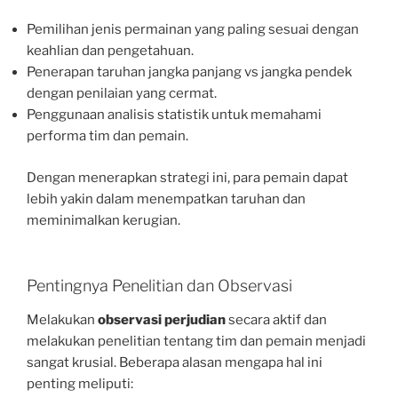
Pemilihan jenis permainan yang paling sesuai dengan
keahlian dan pengetahuan.
Penerapan taruhan jangka panjang vs jangka pendek
dengan penilaian yang cermat.
Penggunaan analisis statistik untuk memahami
performa tim dan pemain.
Dengan menerapkan strategi ini, para pemain dapat
lebih yakin dalam menempatkan taruhan dan
meminimalkan kerugian.
Pentingnya Penelitian dan Observasi
Melakukan
observasi perjudian
secara aktif dan
melakukan penelitian tentang tim dan pemain menjadi
sangat krusial. Beberapa alasan mengapa hal ini
penting meliputi: