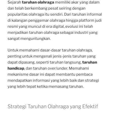
Sejarah
taruhan olahraga
memiliki akar yang dalam
dan telah berkembang pesat seiring dengan
popularitas olahraga itu sendiri. Dari taruhan informal
di kalangan penggemar olahraga hingga platform judi
resmi yang muncul di era digital, evolusi ini telah
menjadikan taruhan olahraga sebagai industri yang
sangat menguntungkan.
Untuk memahami dasar-dasar taruhan olahraga,
penting untuk mengenali jenis-jenis taruhan yang
dapat dipasang, seperti taruhan langsung,
taruhan
handicap
, dan taruhan over/under. Memahami
mekanisme dasar ini dapat membantu pembaca
mendapatkan informasi yang lebih baik dan strategi
yang lebih tepat ketika memasang taruhan.
Strategi Taruhan Olahraga yang Efektif