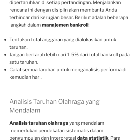
dipertaruhkan di setiap pertandingan. Menjalankan
rencana ini dengan disiplin akan membantu Anda
terhindar dari kerugian besar. Berikut adalah beberapa
langkah dalam
manajemen bankroll
:
Tentukan total anggaran yang dialokasikan untuk
taruhan.
Jangan bertaruh lebih dari 1-5% dari total bankroll pada
satu taruhan.
Catat semua taruhan untuk menganalisis performa di
kemudian hari.
Analisis Taruhan Olahraga yang
Mendalam
Analisis taruhan olahraga
yang mendalam
memerlukan pendekatan sistematis dalam
pengumpulan dan interpretasi
data statistik
. Para