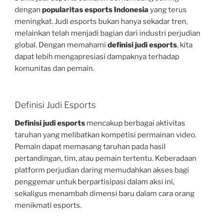
dengan
popularitas esports Indonesia
yang terus
meningkat. Judi esports bukan hanya sekadar tren,
melainkan telah menjadi bagian dari industri perjudian
global. Dengan memahami
definisi judi esports
, kita
dapat lebih mengapresiasi dampaknya terhadap
komunitas dan pemain.
Definisi Judi Esports
Definisi judi esports
mencakup berbagai aktivitas
taruhan yang melibatkan kompetisi permainan video.
Pemain dapat memasang taruhan pada hasil
pertandingan, tim, atau pemain tertentu. Keberadaan
platform perjudian daring memudahkan akses bagi
penggemar untuk berpartisipasi dalam aksi ini,
sekaligus menambah dimensi baru dalam cara orang
menikmati esports.