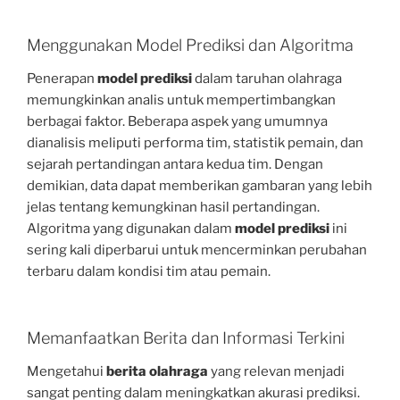
Menggunakan Model Prediksi dan Algoritma
Penerapan
model prediksi
dalam taruhan olahraga
memungkinkan analis untuk mempertimbangkan
berbagai faktor. Beberapa aspek yang umumnya
dianalisis meliputi performa tim, statistik pemain, dan
sejarah pertandingan antara kedua tim. Dengan
demikian, data dapat memberikan gambaran yang lebih
jelas tentang kemungkinan hasil pertandingan.
Algoritma yang digunakan dalam
model prediksi
ini
sering kali diperbarui untuk mencerminkan perubahan
terbaru dalam kondisi tim atau pemain.
Memanfaatkan Berita dan Informasi Terkini
Mengetahui
berita olahraga
yang relevan menjadi
sangat penting dalam meningkatkan akurasi prediksi.