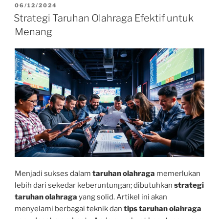
POSTED
06/12/2024
ON
Strategi Taruhan Olahraga Efektif untuk
Menang
Menjadi sukses dalam
taruhan olahraga
memerlukan
lebih dari sekedar keberuntungan; dibutuhkan
strategi
taruhan olahraga
yang solid. Artikel ini akan
menyelami berbagai teknik dan
tips taruhan olahraga