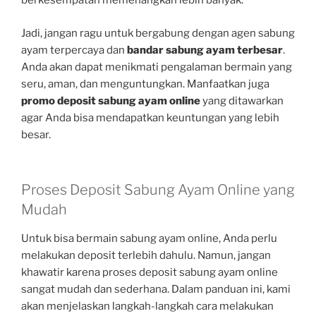
berkesempatan memenangkan lebih banyak.
Jadi, jangan ragu untuk bergabung dengan agen sabung
ayam terpercaya dan
bandar sabung ayam terbesar
.
Anda akan dapat menikmati pengalaman bermain yang
seru, aman, dan menguntungkan. Manfaatkan juga
promo deposit sabung ayam online
yang ditawarkan
agar Anda bisa mendapatkan keuntungan yang lebih
besar.
Proses Deposit Sabung Ayam Online yang
Mudah
Untuk bisa bermain sabung ayam online, Anda perlu
melakukan deposit terlebih dahulu. Namun, jangan
khawatir karena proses deposit sabung ayam online
sangat mudah dan sederhana. Dalam panduan ini, kami
akan menjelaskan langkah-langkah cara melakukan