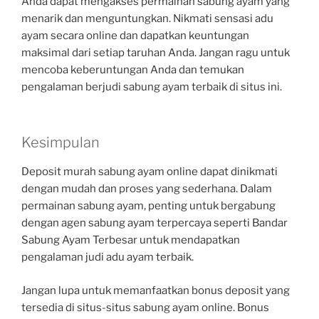
Anda dapat mengakses permainan sabung ayam yang
menarik dan menguntungkan. Nikmati sensasi adu
ayam secara online dan dapatkan keuntungan
maksimal dari setiap taruhan Anda. Jangan ragu untuk
mencoba keberuntungan Anda dan temukan
pengalaman berjudi sabung ayam terbaik di situs ini.
Kesimpulan
Deposit murah sabung ayam online dapat dinikmati
dengan mudah dan proses yang sederhana. Dalam
permainan sabung ayam, penting untuk bergabung
dengan agen sabung ayam terpercaya seperti Bandar
Sabung Ayam Terbesar untuk mendapatkan
pengalaman judi adu ayam terbaik.
Jangan lupa untuk memanfaatkan bonus deposit yang
tersedia di situs-situs sabung ayam online. Bonus