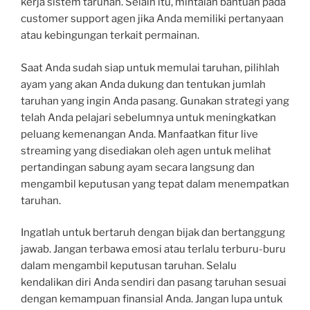
kerja sistem taruhan. Selain itu, mintalah bantuan pada
customer support agen jika Anda memiliki pertanyaan
atau kebingungan terkait permainan.
Saat Anda sudah siap untuk memulai taruhan, pilihlah
ayam yang akan Anda dukung dan tentukan jumlah
taruhan yang ingin Anda pasang. Gunakan strategi yang
telah Anda pelajari sebelumnya untuk meningkatkan
peluang kemenangan Anda. Manfaatkan fitur live
streaming yang disediakan oleh agen untuk melihat
pertandingan sabung ayam secara langsung dan
mengambil keputusan yang tepat dalam menempatkan
taruhan.
Ingatlah untuk bertaruh dengan bijak dan bertanggung
jawab. Jangan terbawa emosi atau terlalu terburu-buru
dalam mengambil keputusan taruhan. Selalu
kendalikan diri Anda sendiri dan pasang taruhan sesuai
dengan kemampuan finansial Anda. Jangan lupa untuk