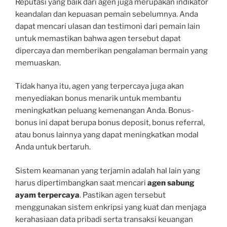
Reputasi yang baik dari agen juga merupakan indikator
keandalan dan kepuasan pemain sebelumnya. Anda
dapat mencari ulasan dan testimoni dari pemain lain
untuk memastikan bahwa agen tersebut dapat
dipercaya dan memberikan pengalaman bermain yang
memuaskan.
Tidak hanya itu, agen yang terpercaya juga akan
menyediakan bonus menarik untuk membantu
meningkatkan peluang kemenangan Anda. Bonus-
bonus ini dapat berupa bonus deposit, bonus referral,
atau bonus lainnya yang dapat meningkatkan modal
Anda untuk bertaruh.
Sistem keamanan yang terjamin adalah hal lain yang
harus dipertimbangkan saat mencari
agen sabung
ayam terpercaya
. Pastikan agen tersebut
menggunakan sistem enkripsi yang kuat dan menjaga
kerahasiaan data pribadi serta transaksi keuangan