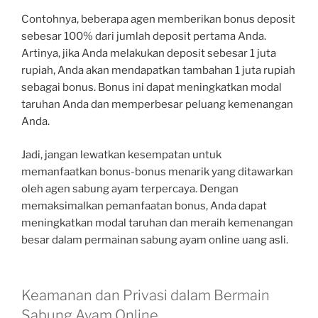
Contohnya, beberapa agen memberikan bonus deposit
sebesar 100% dari jumlah deposit pertama Anda.
Artinya, jika Anda melakukan deposit sebesar 1 juta
rupiah, Anda akan mendapatkan tambahan 1 juta rupiah
sebagai bonus. Bonus ini dapat meningkatkan modal
taruhan Anda dan memperbesar peluang kemenangan
Anda.
Jadi, jangan lewatkan kesempatan untuk
memanfaatkan bonus-bonus menarik yang ditawarkan
oleh agen sabung ayam terpercaya. Dengan
memaksimalkan pemanfaatan bonus, Anda dapat
meningkatkan modal taruhan dan meraih kemenangan
besar dalam permainan sabung ayam online uang asli.
Keamanan dan Privasi dalam Bermain
Sabung Ayam Online