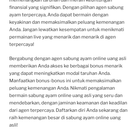
finansial yang signifikan. Dengan pilihan agen sabung
ayam terpercaya, Anda dapat bermain dengan
keyakinan dan memaksimalkan peluang kemenangan
Anda. Jangan lewatkan kesempatan untuk menikmati
permainan live yang menarik dan menarik di agen
terpercaya!
Bergabung dengan agen sabung ayam online uang asli
memberikan Anda akses ke berbagai bonus menarik
yang dapat meningkatkan modal taruhan Anda.
Manfaatkan bonus-bonus ini untuk memaksimalkan
peluang kemenangan Anda. Nikmati pengalaman
bermain sabung ayam online uang asli yang seru dan
mendebarkan, dengan jaminan keamanan dan keadilan
dari agen terpercaya. Daftarkan diri Anda sekarang dan
raih kemenangan besar di sabung ayam online uang
asli!