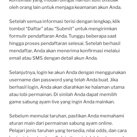
oleh orang lain untuk menjaga keamanan akun Anda.
Setelah semua informasi terisi dengan lengkap, klik
tombol “Daftar” atau “Submit” untuk mengirimkan
formulir pendaftaran Anda. Tunggu beberapa saat
hingga proses pendaftaran selesai. Setelah berhasil
mendaftar, Anda akan menerima konfirmasi melalui
email atau SMS dengan detail akun Anda.
Selanjutnya, login ke akun Anda dengan menggunakan
username dan password yang telah Anda buat. Jika
berhasil login, Anda akan diarahkan ke halaman utama
atau lobi permainan. Di sinilah Anda dapat memilih
game sabung ayam live yang ingin Anda mainkan.
Sebelum memulai taruhan, pastikan Anda memahami
aturan main dari permainan sabung ayam online.
Pelajari jenis taruhan yang tersedia, nilai odds, dan cara