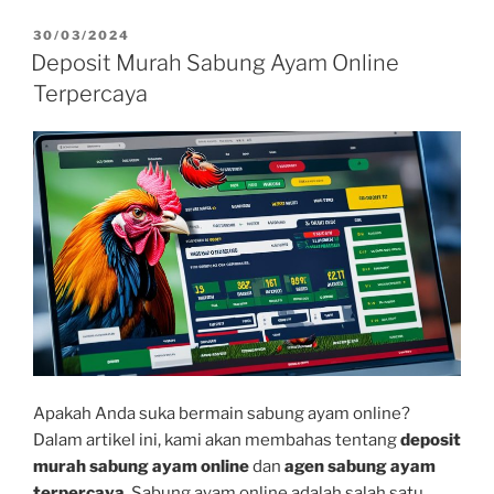
POSTED
30/03/2024
ON
Deposit Murah Sabung Ayam Online
Terpercaya
Apakah Anda suka bermain sabung ayam online?
Dalam artikel ini, kami akan membahas tentang
deposit
murah sabung ayam online
dan
agen sabung ayam
terpercaya
. Sabung ayam online adalah salah satu