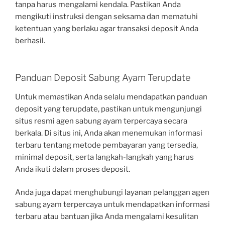
tanpa harus mengalami kendala. Pastikan Anda
mengikuti instruksi dengan seksama dan mematuhi
ketentuan yang berlaku agar transaksi deposit Anda
berhasil.
Panduan Deposit Sabung Ayam Terupdate
Untuk memastikan Anda selalu mendapatkan panduan
deposit yang terupdate, pastikan untuk mengunjungi
situs resmi agen sabung ayam terpercaya secara
berkala. Di situs ini, Anda akan menemukan informasi
terbaru tentang metode pembayaran yang tersedia,
minimal deposit, serta langkah-langkah yang harus
Anda ikuti dalam proses deposit.
Anda juga dapat menghubungi layanan pelanggan agen
sabung ayam terpercaya untuk mendapatkan informasi
terbaru atau bantuan jika Anda mengalami kesulitan