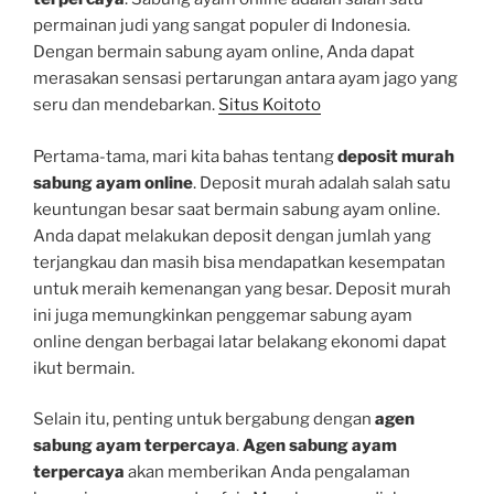
permainan judi yang sangat populer di Indonesia.
Dengan bermain sabung ayam online, Anda dapat
merasakan sensasi pertarungan antara ayam jago yang
seru dan mendebarkan.
Situs Koitoto
Pertama-tama, mari kita bahas tentang
deposit murah
sabung ayam online
. Deposit murah adalah salah satu
keuntungan besar saat bermain sabung ayam online.
Anda dapat melakukan deposit dengan jumlah yang
terjangkau dan masih bisa mendapatkan kesempatan
untuk meraih kemenangan yang besar. Deposit murah
ini juga memungkinkan penggemar sabung ayam
online dengan berbagai latar belakang ekonomi dapat
ikut bermain.
Selain itu, penting untuk bergabung dengan
agen
sabung ayam terpercaya
.
Agen sabung ayam
terpercaya
akan memberikan Anda pengalaman