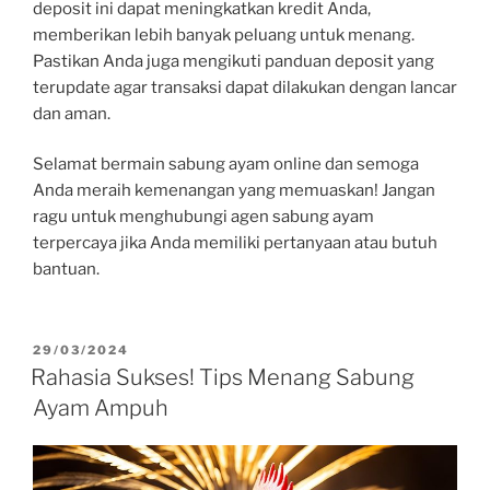
deposit ini dapat meningkatkan kredit Anda,
memberikan lebih banyak peluang untuk menang.
Pastikan Anda juga mengikuti panduan deposit yang
terupdate agar transaksi dapat dilakukan dengan lancar
dan aman.
Selamat bermain sabung ayam online dan semoga
Anda meraih kemenangan yang memuaskan! Jangan
ragu untuk menghubungi agen sabung ayam
terpercaya jika Anda memiliki pertanyaan atau butuh
bantuan.
POSTED
29/03/2024
ON
Rahasia Sukses! Tips Menang Sabung
Ayam Ampuh