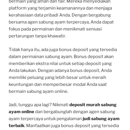
bermain yang aman dan fair. Mereka menyediakan
platform yang terjamin keamanannya dan menjaga
kerahasiaan data pribadi Anda. Dengan bergabung
bersama agen sabung ayam terpercaya, Anda dapat
fokus pada permainan dan menikmati sensasi
pertarungan tanpa khawatir.
Tidak hanya itu, ada juga bonus deposit yang tersedia
dalam permainan sabung ayam. Bonus deposit akan
memberikan ekstra nilai untuk setiap deposit yang
Anda lakukan. Dengan adanya bonus deposit, Anda
memiliki peluang yang lebih besar untuk meraih
keuntungan dan memperbesar modal Anda saat
bermain sabung ayam online.
Jadi, tunggu apa lagi? Nikmati
deposit murah sabung
ayam online
dan bergabunglah dengan agen sabung
ayam terpercaya untuk pengalaman
judi sabung ayam
terbaik
. Manfaatkan juga bonus deposit yang tersedia