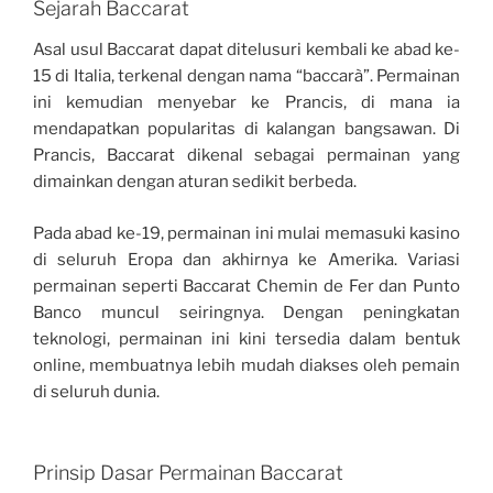
Sejarah Baccarat
Asal usul Baccarat dapat ditelusuri kembali ke abad ke-
15 di Italia, terkenal dengan nama “baccarà”. Permainan
ini kemudian menyebar ke Prancis, di mana ia
mendapatkan popularitas di kalangan bangsawan. Di
Prancis, Baccarat dikenal sebagai permainan yang
dimainkan dengan aturan sedikit berbeda.
Pada abad ke-19, permainan ini mulai memasuki kasino
di seluruh Eropa dan akhirnya ke Amerika. Variasi
permainan seperti Baccarat Chemin de Fer dan Punto
Banco muncul seiringnya. Dengan peningkatan
teknologi, permainan ini kini tersedia dalam bentuk
online, membuatnya lebih mudah diakses oleh pemain
di seluruh dunia.
Prinsip Dasar Permainan Baccarat