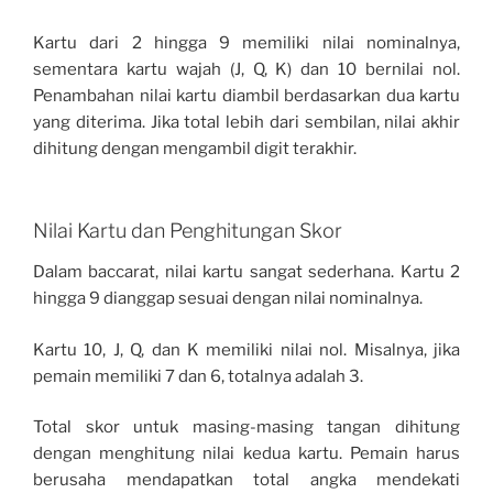
Kartu dari 2 hingga 9 memiliki nilai nominalnya,
sementara kartu wajah (J, Q, K) dan 10 bernilai nol.
Penambahan nilai kartu diambil berdasarkan dua kartu
yang diterima. Jika total lebih dari sembilan, nilai akhir
dihitung dengan mengambil digit terakhir.
Nilai Kartu dan Penghitungan Skor
Dalam baccarat, nilai kartu sangat sederhana. Kartu 2
hingga 9 dianggap sesuai dengan nilai nominalnya.
Kartu 10, J, Q, dan K memiliki nilai nol. Misalnya, jika
pemain memiliki 7 dan 6, totalnya adalah 3.
Total skor untuk masing-masing tangan dihitung
dengan menghitung nilai kedua kartu. Pemain harus
berusaha mendapatkan total angka mendekati