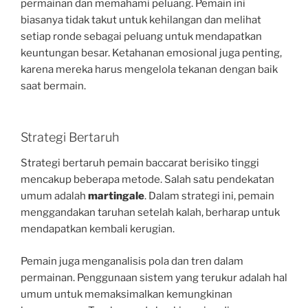
permainan dan memahami peluang. Pemain ini
biasanya tidak takut untuk kehilangan dan melihat
setiap ronde sebagai peluang untuk mendapatkan
keuntungan besar. Ketahanan emosional juga penting,
karena mereka harus mengelola tekanan dengan baik
saat bermain.
Strategi Bertaruh
Strategi bertaruh pemain baccarat berisiko tinggi
mencakup beberapa metode. Salah satu pendekatan
umum adalah
martingale
. Dalam strategi ini, pemain
menggandakan taruhan setelah kalah, berharap untuk
mendapatkan kembali kerugian.
Pemain juga menganalisis pola dan tren dalam
permainan. Penggunaan sistem yang terukur adalah hal
umum untuk memaksimalkan kemungkinan