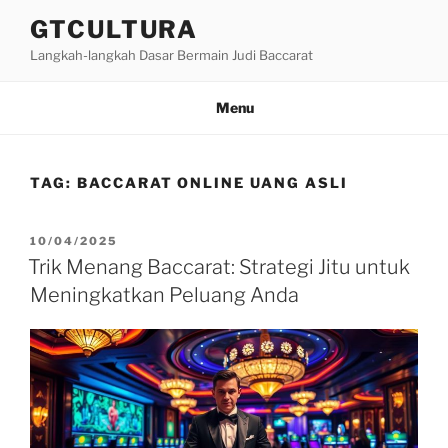
Skip
GTCULTURA
to
Langkah-langkah Dasar Bermain Judi Baccarat
content
Menu
TAG:
BACCARAT ONLINE UANG ASLI
POSTED
10/04/2025
ON
Trik Menang Baccarat: Strategi Jitu untuk
Meningkatkan Peluang Anda