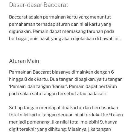
Dasar-dasar Baccarat
Baccarat adalah permainan kartu yang menuntut
pemahaman terhadap aturan dan nilai kartu yang
digunakan. Pemain dapat memasang taruhan pada
berbagai jenis hasil, yang akan dijelaskan di bawah ini.
Aturan Main
Permainan Baccarat biasanya dimainkan dengan 6
hingga 8 dek kartu. Dua tangan dibagikan, yaitu tangan
‘Pemain’ dan tangan ‘Bankir’. Pemain dapat bertaruh
pada salah satu tangan tersebut atau pada seri.
Setiap tangan mendapat dua kartu, dan berdasarkan
total nilai kartu, tangan dengan nilai terdekat ke 9 akan
menjadi pemenang. Jika nilai total melebihi 9, hanya
digit terakhir yang dihitung. Misalnya, jika tangan