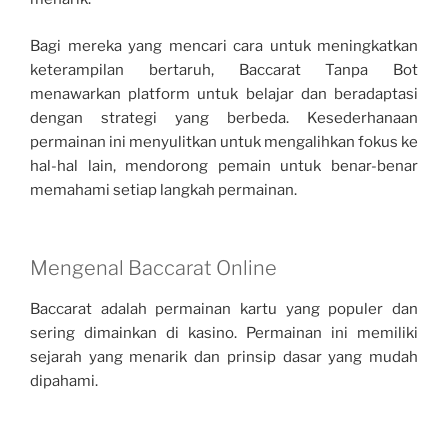
Bagi mereka yang mencari cara untuk meningkatkan
keterampilan bertaruh, Baccarat Tanpa Bot
menawarkan platform untuk belajar dan beradaptasi
dengan strategi yang berbeda. Kesederhanaan
permainan ini menyulitkan untuk mengalihkan fokus ke
hal-hal lain, mendorong pemain untuk benar-benar
memahami setiap langkah permainan.
Mengenal Baccarat Online
Baccarat adalah permainan kartu yang populer dan
sering dimainkan di kasino. Permainan ini memiliki
sejarah yang menarik dan prinsip dasar yang mudah
dipahami.