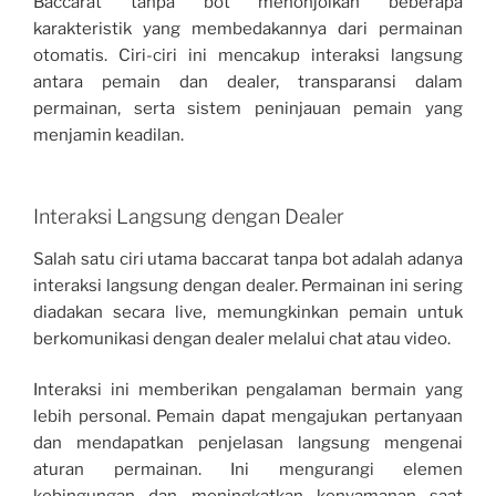
Baccarat tanpa bot menonjolkan beberapa
karakteristik yang membedakannya dari permainan
otomatis. Ciri-ciri ini mencakup interaksi langsung
antara pemain dan dealer, transparansi dalam
permainan, serta sistem peninjauan pemain yang
menjamin keadilan.
Interaksi Langsung dengan Dealer
Salah satu ciri utama baccarat tanpa bot adalah adanya
interaksi langsung dengan dealer. Permainan ini sering
diadakan secara live, memungkinkan pemain untuk
berkomunikasi dengan dealer melalui chat atau video.
Interaksi ini memberikan pengalaman bermain yang
lebih personal. Pemain dapat mengajukan pertanyaan
dan mendapatkan penjelasan langsung mengenai
aturan permainan. Ini mengurangi elemen