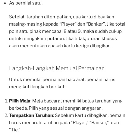
As bernilai satu.
Setelah taruhan ditempatkan, dua kartu dibagikan
masing-masing kepada “Player” dan “Banker”. Jika total
poin satu pihak mencapai 8 atau 9, maka sudah cukup
untuk mengakhiri putaran. Jika tidak, aturan khusus
akan menentukan apakah kartu ketiga dibagikan.
Langkah-Langkah Memulai Permainan
Untuk memulai permainan baccarat, pemain harus
mengikuti langkah berikut:
Pilih Meja
: Meja baccarat memiliki batas taruhan yang
berbeda. Pilih yang sesuai dengan anggaran.
Tempatkan Taruhan
: Sebelum kartu dibagikan, pemain
harus menaruh taruhan pada “Player,” “Banker,” atau
“Tie.”