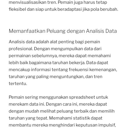
menvisualisasikan tren. Pemain juga harus tetap
fleksibel dan siap untuk beradaptasi jika pola berubah.
Memanfaatkan Peluang dengan Analisis Data
Analisis data adalah alat penting bagi pemain
profesional. Dengan mengumpulkan data dari
permainan sebelumnya, mereka dapat memahami
lebih baik bagaimana taruhan bekerja. Data dapat
mencakup informasi tentang frekuensi kemenangan,
taruhan yang paling menguntungkan, dan tren
tertentu.
Pemain sering menggunakan spreadsheet untuk
merekam data ini. Dengan cara ini, mereka dapat
dengan mudah melihat peluang terbaik dan memilih
taruhan yang tepat. Memahami statistik dapat
membantu mereka menghindari keputusan impulsif,