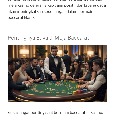
meja kasino dengan sikap yang positif dan lapang dada
akan meningkatkan kesenangan dalam bermain
baccarat klasik.
Pentingnya Etika di Meja Baccarat
Etika sangat penting saat bermain baccarat di kasino.