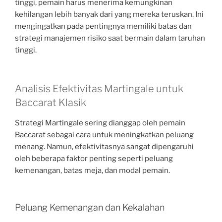
tinggi, pemain harus menerima kemungkinan
kehilangan lebih banyak dari yang mereka teruskan. Ini
mengingatkan pada pentingnya memiliki batas dan
strategi manajemen risiko saat bermain dalam taruhan
tinggi.
Analisis Efektivitas Martingale untuk
Baccarat Klasik
Strategi Martingale sering dianggap oleh pemain
Baccarat sebagai cara untuk meningkatkan peluang
menang. Namun, efektivitasnya sangat dipengaruhi
oleh beberapa faktor penting seperti peluang
kemenangan, batas meja, dan modal pemain.
Peluang Kemenangan dan Kekalahan