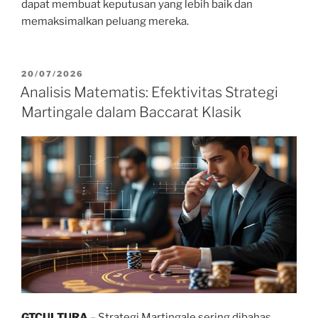
dapat membuat keputusan yang lebih baik dan
memaksimalkan peluang mereka.
POSTED
20/07/2026
ON
Analisis Matematis: Efektivitas Strategi
Martingale dalam Baccarat Klasik
GTCULTURA
– Strategi Martingale sering dibahas