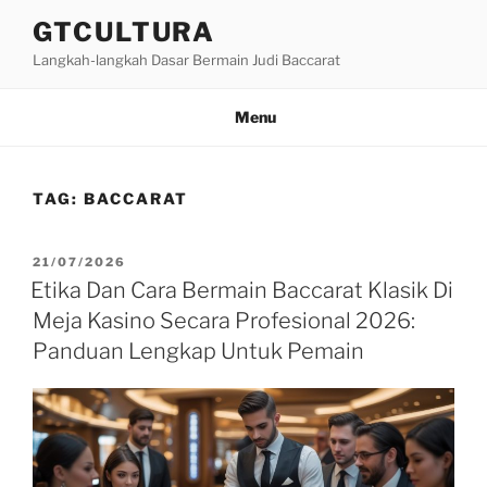
Skip
GTCULTURA
to
Langkah-langkah Dasar Bermain Judi Baccarat
content
Menu
TAG:
BACCARAT
POSTED
21/07/2026
ON
Etika Dan Cara Bermain Baccarat Klasik Di
Meja Kasino Secara Profesional 2026:
Panduan Lengkap Untuk Pemain