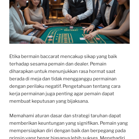
Etika bermain baccarat mencakup sikap yang baik
terhadap sesama pemain dan dealer. Pemain
diharapkan untuk menunjukkan rasa hormat saat
berada di meja dan tidak mengganggu permainan
dengan perilaku negatif. Pengetahuan tentang cara
kerja permainan juga penting agar pemain dapat
membuat keputusan yang bijaksana.
Memahami aturan dasar dan strategi taruhan dapat
memberikan keuntungan yang signifikan. Pemain yang
mempersiapkan diri dengan baik dan berpegang pada
prinsip yang benar biasanya lebih sukses. Menghadiri