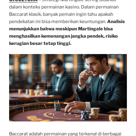
dalam konteks permainan kasino. Dalam permainan
Baccarat klasik, banyak pemain ingin tahu apakah
pendekatan ini bisa memberikan keuntungan.
Analisis
menunjukkan bahwa meskipun Martingale bisa
menghasilkan kemenangan jangka pendek, risiko
kerugian besar tetap tinggi.
Baccarat adalah permainan yang terkenal di berbagai