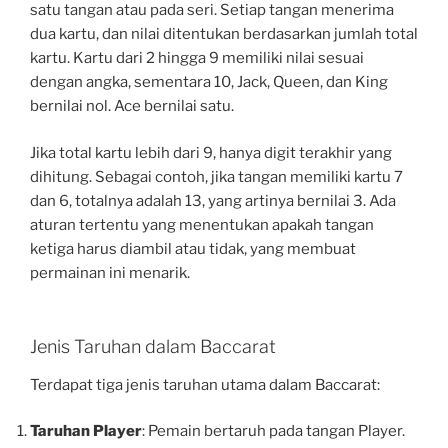
satu tangan atau pada seri. Setiap tangan menerima
dua kartu, dan nilai ditentukan berdasarkan jumlah total
kartu. Kartu dari 2 hingga 9 memiliki nilai sesuai
dengan angka, sementara 10, Jack, Queen, dan King
bernilai nol. Ace bernilai satu.
Jika total kartu lebih dari 9, hanya digit terakhir yang
dihitung. Sebagai contoh, jika tangan memiliki kartu 7
dan 6, totalnya adalah 13, yang artinya bernilai 3. Ada
aturan tertentu yang menentukan apakah tangan
ketiga harus diambil atau tidak, yang membuat
permainan ini menarik.
Jenis Taruhan dalam Baccarat
Terdapat tiga jenis taruhan utama dalam Baccarat:
Taruhan Player
: Pemain bertaruh pada tangan Player.