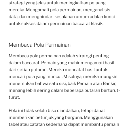
strategi yang jelas untuk meningkatkan peluang
mereka. Mengamati pola permainan, menganalisis
data, dan menghindari kesalahan umum adalah kunci
untuk sukses dalam permainan baccarat klasik.
Membaca Pola Permainan
Membaca pola permainan adalah strategi penting
dalam baccarat. Pemain yang mahir mengamati hasil
dari setiap putaran. Mereka mencatat hasil untuk
mencari pola yang muncul. Misalnya, mereka mungkin
menemukan bahwa satu sisi, baik Pemain atau Bankir,
menang lebih sering dalam beberapa putaran berturut-
turut.
Pola ini tidak selalu bisa diandalkan, tetapi dapat
memberikan petunjuk yang berguna. Menggunakan
tabel atau catatan sederhana dapat membantu pemain