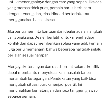
untuk menanganinya dengan cara yang sopan. Jika ada
yang merasa tidak puas, pemain harus berbicara
dengan tenang dan jelas. Hindari berteriak atau
menggunakan bahasa kasar.
Jika perlu, meminta bantuan dari dealer adalah langkah
yang bijaksana. Dealer berlatih untuk menghadapi
konflik dan dapat memberikan solusi yang adil. Pemain
juga perlu memahami bahwa beberapa hal tidak selalu
berjalan sesuai harapan.
Menjaga ketenangan dan rasa hormat selama konflik
dapat membantu menyelesaikan masalah tanpa
menambah ketegangan. Pendekatan yang baik bisa
mengubah situasi buruk menjadi positif. Ini
menunjukkan kematangan dan rasa tanggung jawab
sebagai pemain.