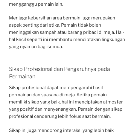
mengganggu pemain lain.
Menjaga kebersihan area bermain juga merupakan
aspek penting dari etika. Pemain tidak boleh
meninggalkan sampah atau barang pribadi di meja. Hal-
hal kecil seperti ini membantu menciptakan lingkungan
yang nyaman bagi semua.
Sikap Profesional dan Pengaruhnya pada
Permainan
Sikap profesional dapat mempengaruhi hasil
permainan dan suasana di meja. Ketika pemain
memiliki sikap yang baik, hal ini menciptakan atmosfer
yang positif dan menyenangkan. Pemain dengan sikap
profesional cenderung lebih fokus saat bermain.
Sikap ini juga mendorong interaksi yang lebih baik