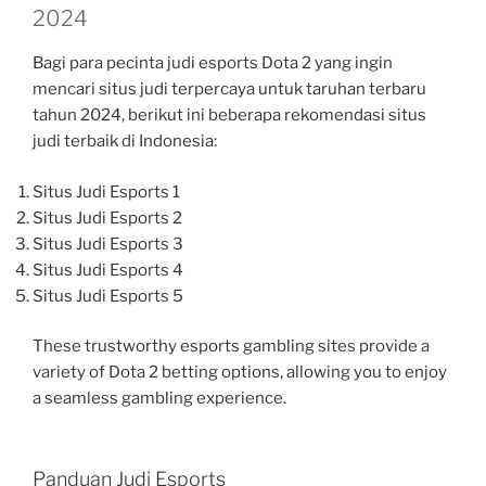
2024
Bagi para pecinta judi esports Dota 2 yang ingin
mencari situs judi terpercaya untuk taruhan terbaru
tahun 2024, berikut ini beberapa rekomendasi situs
judi terbaik di Indonesia:
Situs Judi Esports 1
Situs Judi Esports 2
Situs Judi Esports 3
Situs Judi Esports 4
Situs Judi Esports 5
These trustworthy esports gambling sites provide a
variety of Dota 2 betting options, allowing you to enjoy
a seamless gambling experience.
Panduan Judi Esports