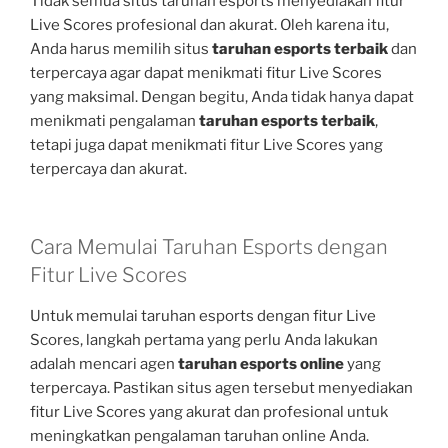
Tidak semua situs taruhan esports menyediakan fitur
Live Scores profesional dan akurat. Oleh karena itu,
Anda harus memilih situs
taruhan esports terbaik
dan
terpercaya agar dapat menikmati fitur Live Scores
yang maksimal. Dengan begitu, Anda tidak hanya dapat
menikmati pengalaman
taruhan esports terbaik
,
tetapi juga dapat menikmati fitur Live Scores yang
terpercaya dan akurat.
Cara Memulai Taruhan Esports dengan
Fitur Live Scores
Untuk memulai taruhan esports dengan fitur Live
Scores, langkah pertama yang perlu Anda lakukan
adalah mencari agen
taruhan esports online
yang
terpercaya. Pastikan situs agen tersebut menyediakan
fitur Live Scores yang akurat dan profesional untuk
meningkatkan pengalaman taruhan online Anda.