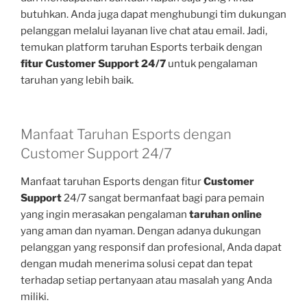
butuhkan. Anda juga dapat menghubungi tim dukungan
pelanggan melalui layanan live chat atau email. Jadi,
temukan platform taruhan Esports terbaik dengan
fitur Customer Support 24/7
untuk pengalaman
taruhan yang lebih baik.
Manfaat Taruhan Esports dengan
Customer Support 24/7
Manfaat taruhan Esports dengan fitur
Customer
Support
24/7 sangat bermanfaat bagi para pemain
yang ingin merasakan pengalaman
taruhan online
yang aman dan nyaman. Dengan adanya dukungan
pelanggan yang responsif dan profesional, Anda dapat
dengan mudah menerima solusi cepat dan tepat
terhadap setiap pertanyaan atau masalah yang Anda
miliki.