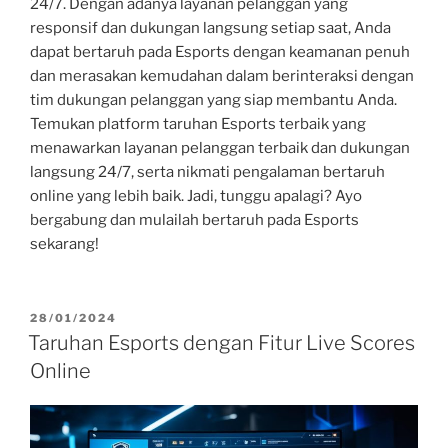
24/7. Dengan adanya layanan pelanggan yang
responsif dan dukungan langsung setiap saat, Anda
dapat bertaruh pada Esports dengan keamanan penuh
dan merasakan kemudahan dalam berinteraksi dengan
tim dukungan pelanggan yang siap membantu Anda.
Temukan platform taruhan Esports terbaik yang
menawarkan layanan pelanggan terbaik dan dukungan
langsung 24/7, serta nikmati pengalaman bertaruh
online yang lebih baik. Jadi, tunggu apalagi? Ayo
bergabung dan mulailah bertaruh pada Esports
sekarang!
POSTED
28/01/2024
ON
Taruhan Esports dengan Fitur Live Scores
Online