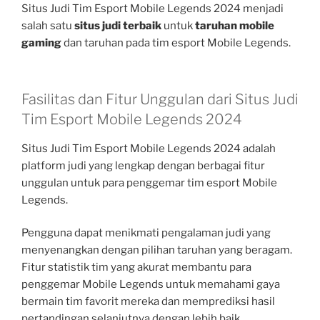
Situs Judi Tim Esport Mobile Legends 2024 menjadi
salah satu
situs judi terbaik
untuk
taruhan mobile
gaming
dan taruhan pada tim esport Mobile Legends.
Fasilitas dan Fitur Unggulan dari Situs Judi
Tim Esport Mobile Legends 2024
Situs Judi Tim Esport Mobile Legends 2024 adalah
platform judi yang lengkap dengan berbagai fitur
unggulan untuk para penggemar tim esport Mobile
Legends.
Pengguna dapat menikmati pengalaman judi yang
menyenangkan dengan pilihan taruhan yang beragam.
Fitur statistik tim yang akurat membantu para
penggemar Mobile Legends untuk memahami gaya
bermain tim favorit mereka dan memprediksi hasil
pertandingan selanjutnya dengan lebih baik.