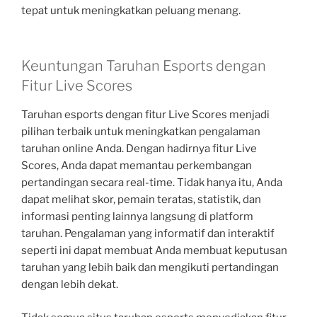
tepat untuk meningkatkan peluang menang.
Keuntungan Taruhan Esports dengan
Fitur Live Scores
Taruhan esports dengan fitur Live Scores menjadi
pilihan terbaik untuk meningkatkan pengalaman
taruhan online Anda. Dengan hadirnya fitur Live
Scores, Anda dapat memantau perkembangan
pertandingan secara real-time. Tidak hanya itu, Anda
dapat melihat skor, pemain teratas, statistik, dan
informasi penting lainnya langsung di platform
taruhan. Pengalaman yang informatif dan interaktif
seperti ini dapat membuat Anda membuat keputusan
taruhan yang lebih baik dan mengikuti pertandingan
dengan lebih dekat.