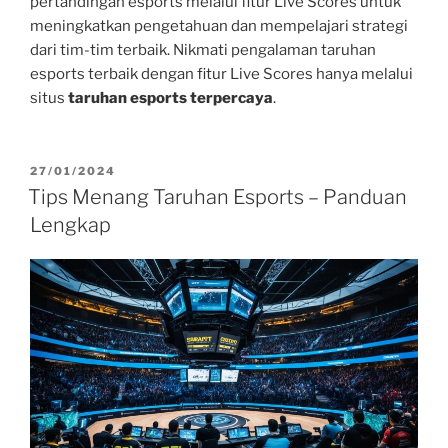
pertandingan esports melalui fitur Live Scores untuk
meningkatkan pengetahuan dan mempelajari strategi
dari tim-tim terbaik. Nikmati pengalaman taruhan
esports terbaik dengan fitur Live Scores hanya melalui
situs
taruhan esports terpercaya
.
POSTED
27/01/2024
ON
Tips Menang Taruhan Esports – Panduan
Lengkap