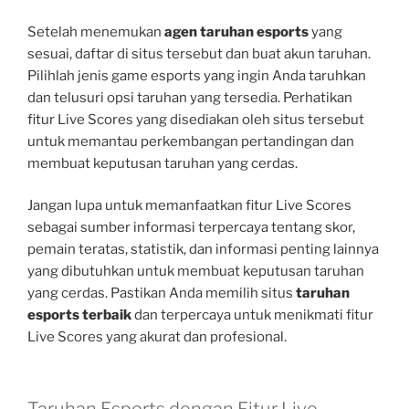
Setelah menemukan
agen taruhan esports
yang
sesuai, daftar di situs tersebut dan buat akun taruhan.
Pilihlah jenis game esports yang ingin Anda taruhkan
dan telusuri opsi taruhan yang tersedia. Perhatikan
fitur Live Scores yang disediakan oleh situs tersebut
untuk memantau perkembangan pertandingan dan
membuat keputusan taruhan yang cerdas.
Jangan lupa untuk memanfaatkan fitur Live Scores
sebagai sumber informasi terpercaya tentang skor,
pemain teratas, statistik, dan informasi penting lainnya
yang dibutuhkan untuk membuat keputusan taruhan
yang cerdas. Pastikan Anda memilih situs
taruhan
esports terbaik
dan terpercaya untuk menikmati fitur
Live Scores yang akurat dan profesional.
Taruhan Esports dengan Fitur Live