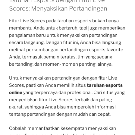
Scores: Menyaksikan Pertandingan
Fitur Live Scores pada taruhan esports bukan hanya
membantu Anda untuk bertaruh, tapi juga memberikan
pengalaman baru untuk menyaksikan pertandingan
secara langsung. Dengan fitur ini, Anda bisa langsung
melihat perkembangan pertandingan esports favorite
Anda, termasuk pemain teratas, tim yang sedang
bertanding, dan momen-momen penting lainnya.
Untuk menyaksikan pertandingan dengan fitur Live
Scores, pastikan Anda memilih situs
taruhan esports
online
yang terpercaya dan profesional. Cari situs yang
menyediakan fitur Live Scores terbaik dan paling
akurat, sehingga Anda bisa memperoleh informasi
tentang pertandingan dengan mudah dan cepat.
Cobalah memanfaatkan kesempatan menyaksikan