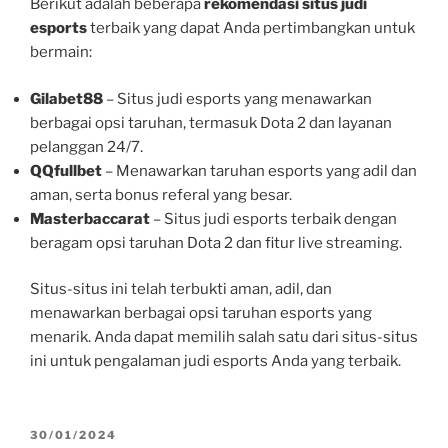
Berikut adalah beberapa
rekomendasi situs judi
esports
terbaik yang dapat Anda pertimbangkan untuk
bermain:
Gilabet88
– Situs judi esports yang menawarkan
berbagai opsi taruhan, termasuk Dota 2 dan layanan
pelanggan 24/7.
QQfullbet
– Menawarkan taruhan esports yang adil dan
aman, serta bonus referal yang besar.
Masterbaccarat
– Situs judi esports terbaik dengan
beragam opsi taruhan Dota 2 dan fitur live streaming.
Situs-situs ini telah terbukti aman, adil, dan
menawarkan berbagai opsi taruhan esports yang
menarik. Anda dapat memilih salah satu dari situs-situs
ini untuk pengalaman judi esports Anda yang terbaik.
POSTED
30/01/2024