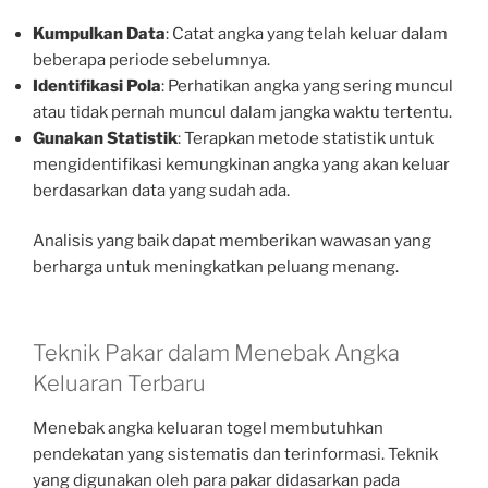
Kumpulkan Data
: Catat angka yang telah keluar dalam
beberapa periode sebelumnya.
Identifikasi Pola
: Perhatikan angka yang sering muncul
atau tidak pernah muncul dalam jangka waktu tertentu.
Gunakan Statistik
: Terapkan metode statistik untuk
mengidentifikasi kemungkinan angka yang akan keluar
berdasarkan data yang sudah ada.
Analisis yang baik dapat memberikan wawasan yang
berharga untuk meningkatkan peluang menang.
Teknik Pakar dalam Menebak Angka
Keluaran Terbaru
Menebak angka keluaran togel membutuhkan
pendekatan yang sistematis dan terinformasi. Teknik
yang digunakan oleh para pakar didasarkan pada