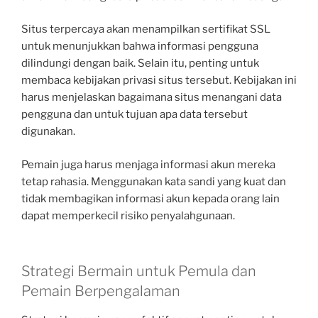
Situs terpercaya akan menampilkan sertifikat SSL
untuk menunjukkan bahwa informasi pengguna
dilindungi dengan baik. Selain itu, penting untuk
membaca kebijakan privasi situs tersebut. Kebijakan ini
harus menjelaskan bagaimana situs menangani data
pengguna dan untuk tujuan apa data tersebut
digunakan.
Pemain juga harus menjaga informasi akun mereka
tetap rahasia. Menggunakan kata sandi yang kuat dan
tidak membagikan informasi akun kepada orang lain
dapat memperkecil risiko penyalahgunaan.
Strategi Bermain untuk Pemula dan
Pemain Berpengalaman