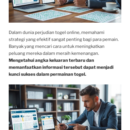
Dalam dunia perjudian togel online, memahami
strategi yang efektif sangat penting bagi para pemain.
Banyak yang mencari cara untuk meningkatkan
peluang mereka dalam meraih kemenangan.
Mengetahui angka keluaran terbaru dan
memanfaatkan informasi tersebut dapat menjadi
kunci sukses dalam permainan togel.