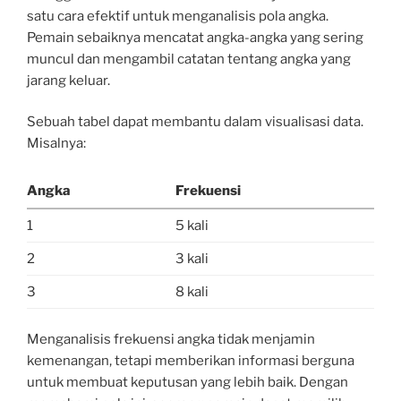
satu cara efektif untuk menganalisis pola angka.
Pemain sebaiknya mencatat angka-angka yang sering
muncul dan mengambil catatan tentang angka yang
jarang keluar.
Sebuah tabel dapat membantu dalam visualisasi data.
Misalnya:
Angka
Frekuensi
1
5 kali
2
3 kali
3
8 kali
Menganalisis frekuensi angka tidak menjamin
kemenangan, tetapi memberikan informasi berguna
untuk membuat keputusan yang lebih baik. Dengan