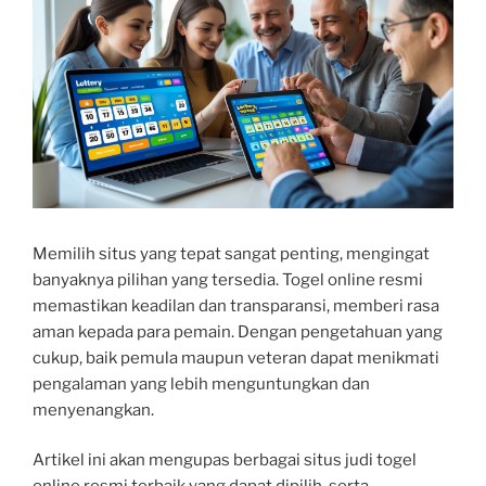
Memilih situs yang tepat sangat penting, mengingat
banyaknya pilihan yang tersedia. Togel online resmi
memastikan keadilan dan transparansi, memberi rasa
aman kepada para pemain. Dengan pengetahuan yang
cukup, baik pemula maupun veteran dapat menikmati
pengalaman yang lebih menguntungkan dan
menyenangkan.
Artikel ini akan mengupas berbagai situs judi togel