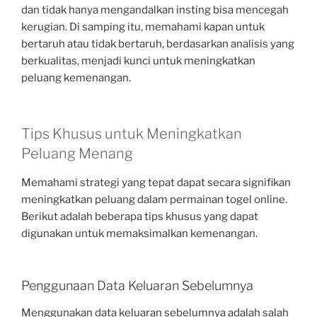
dan tidak hanya mengandalkan insting bisa mencegah
kerugian. Di samping itu, memahami kapan untuk
bertaruh atau tidak bertaruh, berdasarkan analisis yang
berkualitas, menjadi kunci untuk meningkatkan
peluang kemenangan.
Tips Khusus untuk Meningkatkan
Peluang Menang
Memahami strategi yang tepat dapat secara signifikan
meningkatkan peluang dalam permainan togel online.
Berikut adalah beberapa tips khusus yang dapat
digunakan untuk memaksimalkan kemenangan.
Penggunaan Data Keluaran Sebelumnya
Menggunakan data keluaran sebelumnya adalah salah