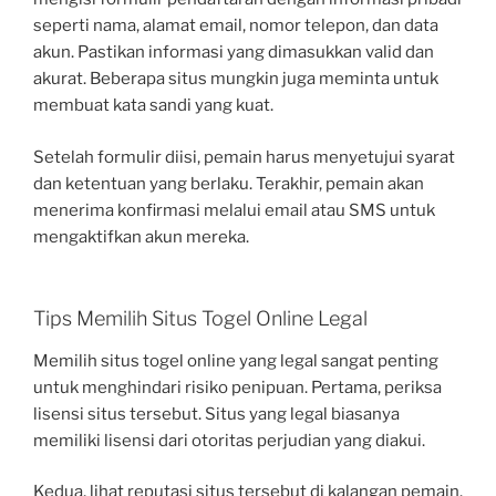
seperti nama, alamat email, nomor telepon, dan data
akun. Pastikan informasi yang dimasukkan valid dan
akurat. Beberapa situs mungkin juga meminta untuk
membuat kata sandi yang kuat.
Setelah formulir diisi, pemain harus menyetujui syarat
dan ketentuan yang berlaku. Terakhir, pemain akan
menerima konfirmasi melalui email atau SMS untuk
mengaktifkan akun mereka.
Tips Memilih Situs Togel Online Legal
Memilih situs togel online yang legal sangat penting
untuk menghindari risiko penipuan. Pertama, periksa
lisensi situs tersebut. Situs yang legal biasanya
memiliki lisensi dari otoritas perjudian yang diakui.
Kedua, lihat reputasi situs tersebut di kalangan pemain.