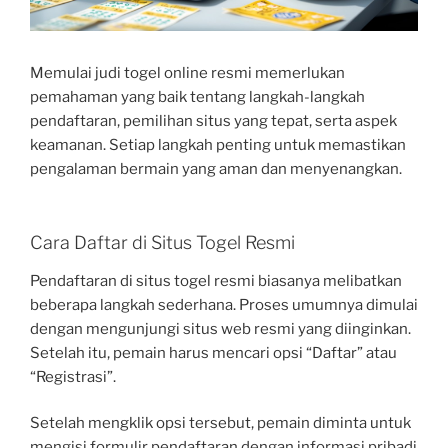
Memulai judi togel online resmi memerlukan
pemahaman yang baik tentang langkah-langkah
pendaftaran, pemilihan situs yang tepat, serta aspek
keamanan. Setiap langkah penting untuk memastikan
pengalaman bermain yang aman dan menyenangkan.
Cara Daftar di Situs Togel Resmi
Pendaftaran di situs togel resmi biasanya melibatkan
beberapa langkah sederhana. Proses umumnya dimulai
dengan mengunjungi situs web resmi yang diinginkan.
Setelah itu, pemain harus mencari opsi “Daftar” atau
“Registrasi”.
Setelah mengklik opsi tersebut, pemain diminta untuk
mengisi formulir pendaftaran dengan informasi pribadi