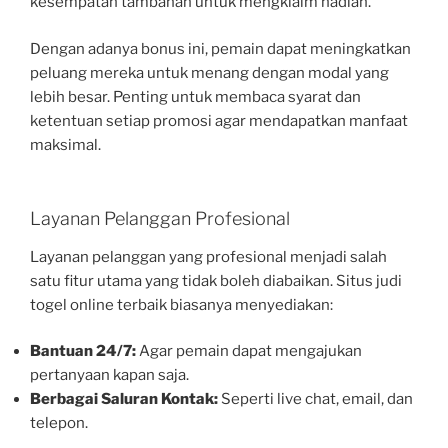
kesempatan tambahan untuk mengklaim hadiah.
Dengan adanya bonus ini, pemain dapat meningkatkan
peluang mereka untuk menang dengan modal yang
lebih besar. Penting untuk membaca syarat dan
ketentuan setiap promosi agar mendapatkan manfaat
maksimal.
Layanan Pelanggan Profesional
Layanan pelanggan yang profesional menjadi salah
satu fitur utama yang tidak boleh diabaikan. Situs judi
togel online terbaik biasanya menyediakan:
Bantuan 24/7:
Agar pemain dapat mengajukan
pertanyaan kapan saja.
Berbagai Saluran Kontak:
Seperti live chat, email, dan
telepon.