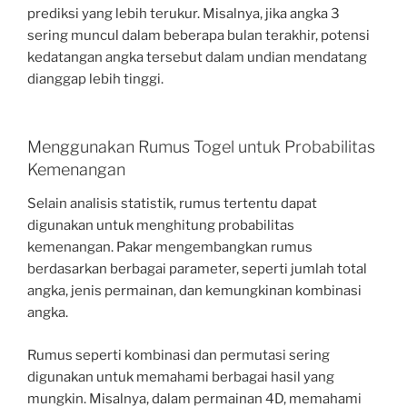
prediksi yang lebih terukur. Misalnya, jika angka 3
sering muncul dalam beberapa bulan terakhir, potensi
kedatangan angka tersebut dalam undian mendatang
dianggap lebih tinggi.
Menggunakan Rumus Togel untuk Probabilitas
Kemenangan
Selain analisis statistik, rumus tertentu dapat
digunakan untuk menghitung probabilitas
kemenangan. Pakar mengembangkan rumus
berdasarkan berbagai parameter, seperti jumlah total
angka, jenis permainan, dan kemungkinan kombinasi
angka.
Rumus seperti kombinasi dan permutasi sering
digunakan untuk memahami berbagai hasil yang
mungkin. Misalnya, dalam permainan 4D, memahami