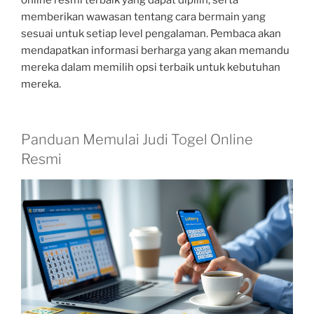
online resmi terbaik yang dapat dipilih, serta
memberikan wawasan tentang cara bermain yang
sesuai untuk setiap level pengalaman. Pembaca akan
mendapatkan informasi berharga yang akan memandu
mereka dalam memilih opsi terbaik untuk kebutuhan
mereka.
Panduan Memulai Judi Togel Online
Resmi