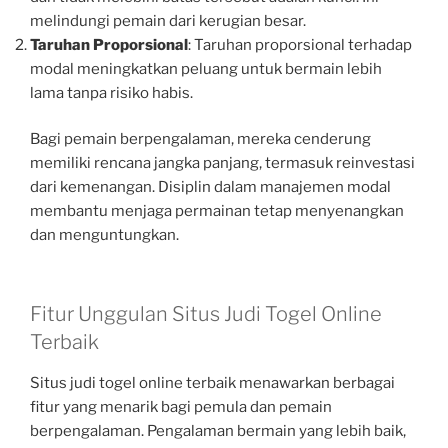
melindungi pemain dari kerugian besar.
Taruhan Proporsional
: Taruhan proporsional terhadap
modal meningkatkan peluang untuk bermain lebih
lama tanpa risiko habis.
Bagi pemain berpengalaman, mereka cenderung
memiliki rencana jangka panjang, termasuk reinvestasi
dari kemenangan. Disiplin dalam manajemen modal
membantu menjaga permainan tetap menyenangkan
dan menguntungkan.
Fitur Unggulan Situs Judi Togel Online
Terbaik
Situs judi togel online terbaik menawarkan berbagai
fitur yang menarik bagi pemula dan pemain
berpengalaman. Pengalaman bermain yang lebih baik,