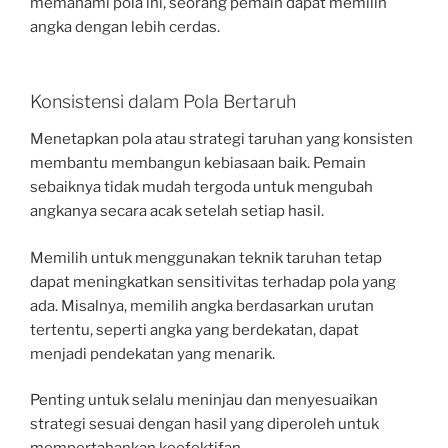
memahami pola ini, seorang pemain dapat memilih
angka dengan lebih cerdas.
Konsistensi dalam Pola Bertaruh
Menetapkan pola atau strategi taruhan yang konsisten
membantu membangun kebiasaan baik. Pemain
sebaiknya tidak mudah tergoda untuk mengubah
angkanya secara acak setelah setiap hasil.
Memilih untuk menggunakan teknik taruhan tetap
dapat meningkatkan sensitivitas terhadap pola yang
ada. Misalnya, memilih angka berdasarkan urutan
tertentu, seperti angka yang berdekatan, dapat
menjadi pendekatan yang menarik.
Penting untuk selalu meninjau dan menyesuaikan
strategi sesuai dengan hasil yang diperoleh untuk