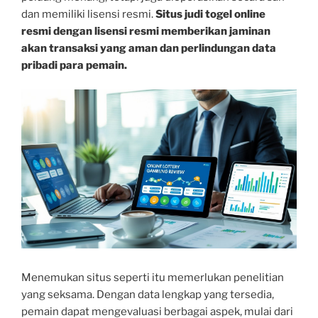
dan memiliki lisensi resmi.
Situs judi togel online
resmi dengan lisensi resmi memberikan jaminan
akan transaksi yang aman dan perlindungan data
pribadi para pemain.
Menemukan situs seperti itu memerlukan penelitian
yang seksama. Dengan data lengkap yang tersedia,
pemain dapat mengevaluasi berbagai aspek, mulai dari