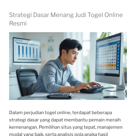
Strategi Dasar Menang Judi Togel Online
Resmi
Dalam perjudian togel online, terdapat beberapa
strategi dasar yang dapat membantu pemain meraih
kemenangan. Pemilihan situs yang tepat, manajemen
modal yang baik, serta analisis pola angka hasil