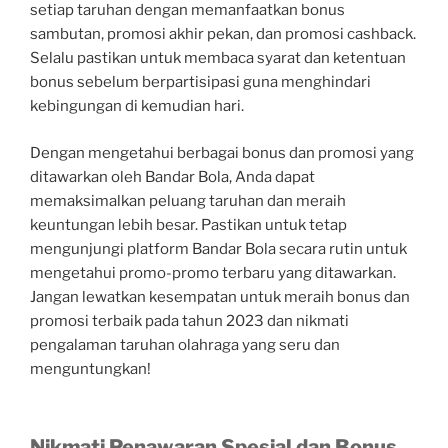
setiap taruhan dengan memanfaatkan bonus
sambutan, promosi akhir pekan, dan promosi cashback.
Selalu pastikan untuk membaca syarat dan ketentuan
bonus sebelum berpartisipasi guna menghindari
kebingungan di kemudian hari.
Dengan mengetahui berbagai bonus dan promosi yang
ditawarkan oleh Bandar Bola, Anda dapat
memaksimalkan peluang taruhan dan meraih
keuntungan lebih besar. Pastikan untuk tetap
mengunjungi platform Bandar Bola secara rutin untuk
mengetahui promo-promo terbaru yang ditawarkan.
Jangan lewatkan kesempatan untuk meraih bonus dan
promosi terbaik pada tahun 2023 dan nikmati
pengalaman taruhan olahraga yang seru dan
menguntungkan!
Nikmati Penawaran Spesial dan Bonus