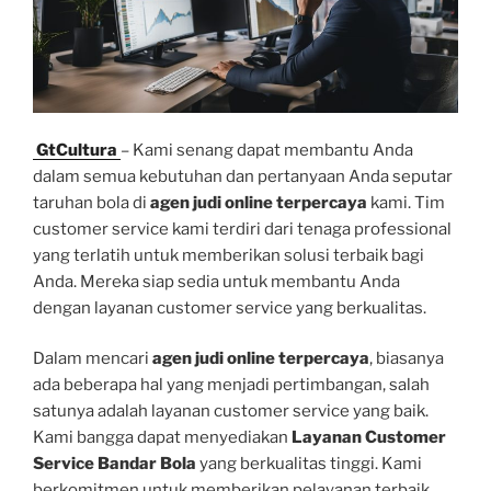
GtCultura
– Kami senang dapat membantu Anda
dalam semua kebutuhan dan pertanyaan Anda seputar
taruhan bola di
agen judi online terpercaya
kami. Tim
customer service kami terdiri dari tenaga professional
yang terlatih untuk memberikan solusi terbaik bagi
Anda. Mereka siap sedia untuk membantu Anda
dengan layanan customer service yang berkualitas.
Dalam mencari
agen judi online terpercaya
, biasanya
ada beberapa hal yang menjadi pertimbangan, salah
satunya adalah layanan customer service yang baik.
Kami bangga dapat menyediakan
Layanan Customer
Service Bandar Bola
yang berkualitas tinggi. Kami
berkomitmen untuk memberikan pelayanan terbaik