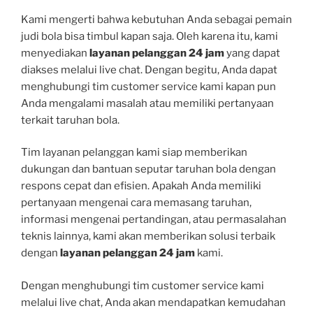
Kami mengerti bahwa kebutuhan Anda sebagai pemain
judi bola bisa timbul kapan saja. Oleh karena itu, kami
menyediakan
layanan pelanggan 24 jam
yang dapat
diakses melalui live chat. Dengan begitu, Anda dapat
menghubungi tim customer service kami kapan pun
Anda mengalami masalah atau memiliki pertanyaan
terkait taruhan bola.
Tim layanan pelanggan kami siap memberikan
dukungan dan bantuan seputar taruhan bola dengan
respons cepat dan efisien. Apakah Anda memiliki
pertanyaan mengenai cara memasang taruhan,
informasi mengenai pertandingan, atau permasalahan
teknis lainnya, kami akan memberikan solusi terbaik
dengan
layanan pelanggan 24 jam
kami.
Dengan menghubungi tim customer service kami
melalui live chat, Anda akan mendapatkan kemudahan