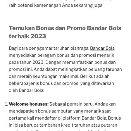
raih potensi kemenangan Anda sekarang juga!
Temukan Bonus dan Promo Bandar Bola
terbaik 2023
Bagi para penggemar taruhan olahraga,
Bandar Bola
menyediakan beragam bonus dan promosi menarik
pada tahun 2023. Dengan memanfaatkan bonus dan
promosi ini, Anda dapat meningkatkan peluang taruhan
dan meraih keuntungan maksimal. Berikut adalah
beberapa jenis bonus dan promosi yang ditawarkan
oleh Bandar Bola:
Welcome bonuses:
Sebagai pemain baru, Anda akan
mendapatkan bonus sambutan yang menarik saat
pertama kali mendaftar di platform Bandar Bola. Bonus
ini bisa berupa tambahan kredit taruhan atau putaran