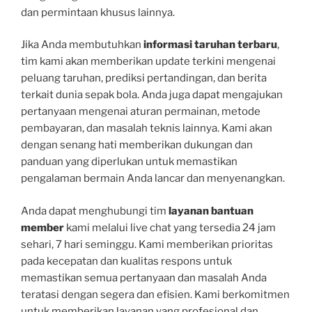
dan permintaan khusus lainnya.
Jika Anda membutuhkan
informasi taruhan terbaru
,
tim kami akan memberikan update terkini mengenai
peluang taruhan, prediksi pertandingan, dan berita
terkait dunia sepak bola. Anda juga dapat mengajukan
pertanyaan mengenai aturan permainan, metode
pembayaran, dan masalah teknis lainnya. Kami akan
dengan senang hati memberikan dukungan dan
panduan yang diperlukan untuk memastikan
pengalaman bermain Anda lancar dan menyenangkan.
Anda dapat menghubungi tim
layanan bantuan
member
kami melalui live chat yang tersedia 24 jam
sehari, 7 hari seminggu. Kami memberikan prioritas
pada kecepatan dan kualitas respons untuk
memastikan semua pertanyaan dan masalah Anda
teratasi dengan segera dan efisien. Kami berkomitmen
untuk memberikan layanan yang profesional dan