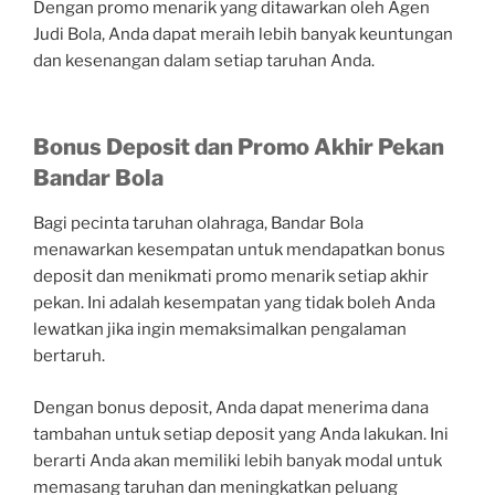
Dengan promo menarik yang ditawarkan oleh Agen
Judi Bola, Anda dapat meraih lebih banyak keuntungan
dan kesenangan dalam setiap taruhan Anda.
Bonus Deposit dan Promo Akhir Pekan
Bandar Bola
Bagi pecinta taruhan olahraga, Bandar Bola
menawarkan kesempatan untuk mendapatkan bonus
deposit dan menikmati promo menarik setiap akhir
pekan. Ini adalah kesempatan yang tidak boleh Anda
lewatkan jika ingin memaksimalkan pengalaman
bertaruh.
Dengan bonus deposit, Anda dapat menerima dana
tambahan untuk setiap deposit yang Anda lakukan. Ini
berarti Anda akan memiliki lebih banyak modal untuk
memasang taruhan dan meningkatkan peluang