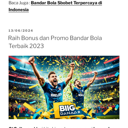
Baca Juga :
Bandar Bola Sbobet Terpercaya di
Indonesia
POSTED
13/06/2024
ON
Raih Bonus dan Promo Bandar Bola
Terbaik 2023