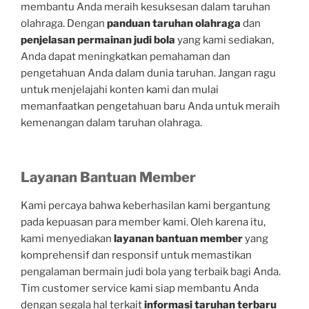
membantu Anda meraih kesuksesan dalam taruhan
olahraga. Dengan
panduan taruhan olahraga
dan
penjelasan permainan judi bola
yang kami sediakan,
Anda dapat meningkatkan pemahaman dan
pengetahuan Anda dalam dunia taruhan. Jangan ragu
untuk menjelajahi konten kami dan mulai
memanfaatkan pengetahuan baru Anda untuk meraih
kemenangan dalam taruhan olahraga.
Layanan Bantuan Member
Kami percaya bahwa keberhasilan kami bergantung
pada kepuasan para member kami. Oleh karena itu,
kami menyediakan
layanan bantuan member
yang
komprehensif dan responsif untuk memastikan
pengalaman bermain judi bola yang terbaik bagi Anda.
Tim customer service kami siap membantu Anda
dengan segala hal terkait
informasi taruhan terbaru