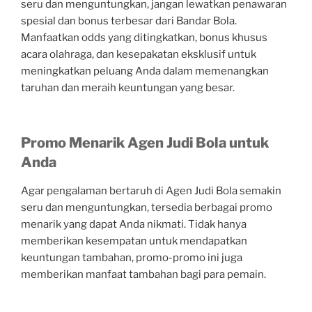
seru dan menguntungkan, jangan lewatkan penawaran
spesial dan bonus terbesar dari Bandar Bola.
Manfaatkan odds yang ditingkatkan, bonus khusus
acara olahraga, dan kesepakatan eksklusif untuk
meningkatkan peluang Anda dalam memenangkan
taruhan dan meraih keuntungan yang besar.
Promo Menarik Agen Judi Bola untuk
Anda
Agar pengalaman bertaruh di Agen Judi Bola semakin
seru dan menguntungkan, tersedia berbagai promo
menarik yang dapat Anda nikmati. Tidak hanya
memberikan kesempatan untuk mendapatkan
keuntungan tambahan, promo-promo ini juga
memberikan manfaat tambahan bagi para pemain.