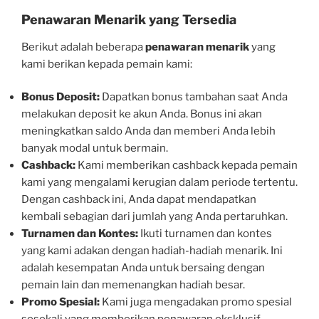
Penawaran Menarik yang Tersedia
Berikut adalah beberapa
penawaran menarik
yang
kami berikan kepada pemain kami:
Bonus Deposit:
Dapatkan bonus tambahan saat Anda
melakukan deposit ke akun Anda. Bonus ini akan
meningkatkan saldo Anda dan memberi Anda lebih
banyak modal untuk bermain.
Cashback:
Kami memberikan cashback kepada pemain
kami yang mengalami kerugian dalam periode tertentu.
Dengan cashback ini, Anda dapat mendapatkan
kembali sebagian dari jumlah yang Anda pertaruhkan.
Turnamen dan Kontes:
Ikuti turnamen dan kontes
yang kami adakan dengan hadiah-hadiah menarik. Ini
adalah kesempatan Anda untuk bersaing dengan
pemain lain dan memenangkan hadiah besar.
Promo Spesial:
Kami juga mengadakan promo spesial