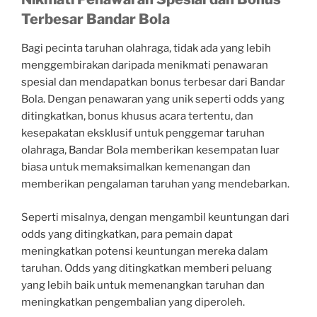
Terbesar Bandar Bola
Bagi pecinta taruhan olahraga, tidak ada yang lebih
menggembirakan daripada menikmati penawaran
spesial dan mendapatkan bonus terbesar dari Bandar
Bola. Dengan penawaran yang unik seperti odds yang
ditingkatkan, bonus khusus acara tertentu, dan
kesepakatan eksklusif untuk penggemar taruhan
olahraga, Bandar Bola memberikan kesempatan luar
biasa untuk memaksimalkan kemenangan dan
memberikan pengalaman taruhan yang mendebarkan.
Seperti misalnya, dengan mengambil keuntungan dari
odds yang ditingkatkan, para pemain dapat
meningkatkan potensi keuntungan mereka dalam
taruhan. Odds yang ditingkatkan memberi peluang
yang lebih baik untuk memenangkan taruhan dan
meningkatkan pengembalian yang diperoleh.