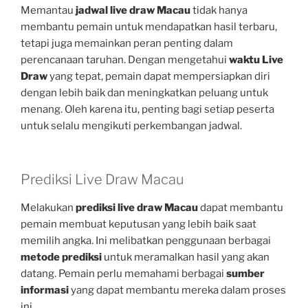
Memantau
jadwal live draw Macau
tidak hanya
membantu pemain untuk mendapatkan hasil terbaru,
tetapi juga memainkan peran penting dalam
perencanaan taruhan. Dengan mengetahui
waktu Live
Draw
yang tepat, pemain dapat mempersiapkan diri
dengan lebih baik dan meningkatkan peluang untuk
menang. Oleh karena itu, penting bagi setiap peserta
untuk selalu mengikuti perkembangan jadwal.
Prediksi Live Draw Macau
Melakukan
prediksi live draw Macau
dapat membantu
pemain membuat keputusan yang lebih baik saat
memilih angka. Ini melibatkan penggunaan berbagai
metode prediksi
untuk meramalkan hasil yang akan
datang. Pemain perlu memahami berbagai
sumber
informasi
yang dapat membantu mereka dalam proses
ini.