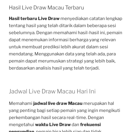
Hasil Live Draw Macau Terbaru
Hasil terbaru Live Draw
menyediakan catatan lengkap
tentang hasil yang telah ditarik dalam beberapa sesi
sebelumnya. Dengan memahami hasil-hasil ini, pemain
dapat menemukan informasi berharga yang relevan
untuk membuat prediksi lebih akurat dalam sesi
mendatang. Menggunakan data yang telah ada, para
pemain dapat merumuskan strategi yang lebih baik,
berdasarkan analisis hasil yang telah terjadi.
Jadwal Live Draw Macau Hari Ini
Memahami
jadwal live draw Macau
merupakan hal
yang penting bagi setiap pemain yang ingin mengikuti
perkembangan hasil secara real-time. Dengan
mengetahui
waktu Live Draw
dan
frekuensi
pengundian
, pemain bisa lebih siap dan tidak