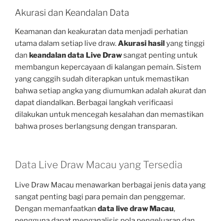
Akurasi dan Keandalan Data
Keamanan dan keakuratan data menjadi perhatian
utama dalam setiap live draw.
Akurasi hasil
yang tinggi
dan
keandalan data Live Draw
sangat penting untuk
membangun kepercayaan di kalangan pemain. Sistem
yang canggih sudah diterapkan untuk memastikan
bahwa setiap angka yang diumumkan adalah akurat dan
dapat diandalkan. Berbagai langkah verificaasi
dilakukan untuk mencegah kesalahan dan memastikan
bahwa proses berlangsung dengan transparan.
Data Live Draw Macau yang Tersedia
Live Draw Macau menawarkan berbagai jenis data yang
sangat penting bagi para pemain dan penggemar.
Dengan memanfaatkan
data live draw Macau
,
pengguna dapat menganalisis pola pengeluaran dan