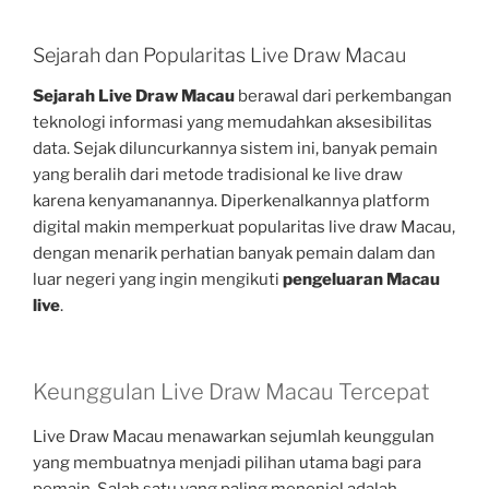
Sejarah dan Popularitas Live Draw Macau
Sejarah Live Draw Macau
berawal dari perkembangan
teknologi informasi yang memudahkan aksesibilitas
data. Sejak diluncurkannya sistem ini, banyak pemain
yang beralih dari metode tradisional ke live draw
karena kenyamanannya. Diperkenalkannya platform
digital makin memperkuat popularitas live draw Macau,
dengan menarik perhatian banyak pemain dalam dan
luar negeri yang ingin mengikuti
pengeluaran Macau
live
.
Keunggulan Live Draw Macau Tercepat
Live Draw Macau menawarkan sejumlah keunggulan
yang membuatnya menjadi pilihan utama bagi para
pemain. Salah satu yang paling menonjol adalah