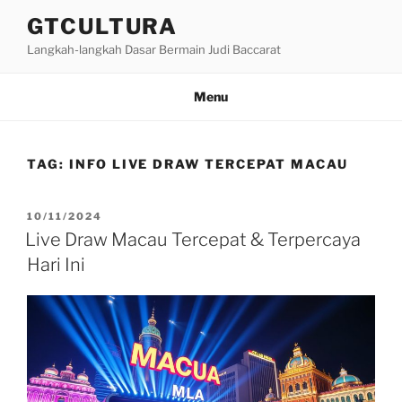
Skip
GTCULTURA
to
Langkah-langkah Dasar Bermain Judi Baccarat
content
Menu
TAG:
INFO LIVE DRAW TERCEPAT MACAU
POSTED
10/11/2024
ON
Live Draw Macau Tercepat & Terpercaya
Hari Ini