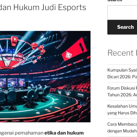
an Hukum Judi Esports
Search
Recent 
Kumpulan Syair
Dicari 2026: 
Forum Diskusi P
Tahun 2026: An
Kesalahan Um
yang Harus Dih
Cara Membaca 
dengan Mudah u
mengenai pemahaman
etika dan hukum