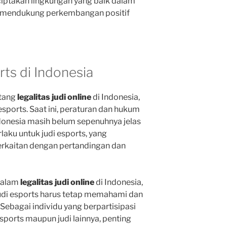
nciptakan lingkungan yang baik dalam
ga mendukung perkembangan positif
rts di Indonesia
ntang
legalitas judi online
di Indonesia,
sports. Saat ini, peraturan dan hukum
Indonesia masih belum sepenuhnya jelas
erlaku untuk judi esports, yang
erkaitan dengan pertandingan dan
dalam
legalitas judi online
di Indonesia,
di esports harus tetap memahami dan
Sebagai individu yang berpartisipasi
 esports maupun judi lainnya, penting