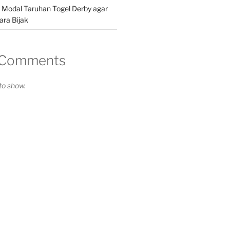
 Modal Taruhan Togel Derby agar
ara Bijak
 Comments
o show.