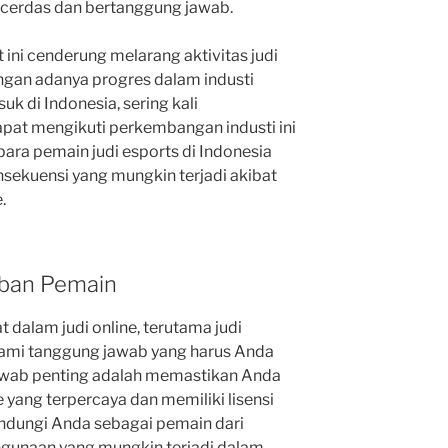
cerdas dan bertanggung jawab.
ini cenderung melarang aktivitas judi
engan adanya progres dalam industi
uk di Indonesia, sering kali
at mengikuti perkembangan industi ini
para pemain judi esports di Indonesia
sekuensi yang mungkin terjadi akibat
.
iban Pemain
t dalam judi online, terutama judi
ami tanggung jawab yang harus Anda
awab penting adalah memastikan Anda
ne yang terpercaya dan memiliki lisensi
indungi Anda sebagai pemain dari
hgunaan yang mungkin terjadi dalam