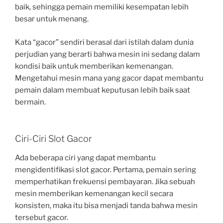
baik, sehingga pemain memiliki kesempatan lebih
besar untuk menang.
Kata “gacor” sendiri berasal dari istilah dalam dunia
perjudian yang berarti bahwa mesin ini sedang dalam
kondisi baik untuk memberikan kemenangan.
Mengetahui mesin mana yang gacor dapat membantu
pemain dalam membuat keputusan lebih baik saat
bermain.
Ciri-Ciri Slot Gacor
Ada beberapa ciri yang dapat membantu
mengidentifikasi slot gacor. Pertama, pemain sering
memperhatikan frekuensi pembayaran. Jika sebuah
mesin memberikan kemenangan kecil secara
konsisten, maka itu bisa menjadi tanda bahwa mesin
tersebut gacor.