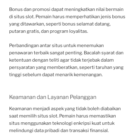
Bonus dan promosi dapat meningkatkan nilai bermain
di situs slot. Pemain harus memperhatikan jenis bonus
yang ditawarkan, seperti bonus selamat datang,
putaran gratis, dan program loyalitas.
Perbandingan antar situs untuk menemukan
penawaran terbaik sangat penting. Bacalah syarat dan
ketentuan dengan teliti agar tidak terjebak dalam
persyaratan yang memberatkan, seperti taruhan yang
tinggi sebelum dapat menarik kemenangan.
Keamanan dan Layanan Pelanggan
Keamanan menjadi aspek yang tidak boleh diabaikan
saat memilih situs slot. Pemain harus memastikan
situs menggunakan teknologi enkripsi kuat untuk
melindungi data pribadi dan transaksi finansial.