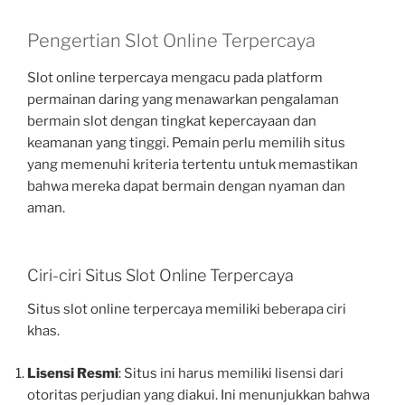
Pengertian Slot Online Terpercaya
Slot online terpercaya mengacu pada platform
permainan daring yang menawarkan pengalaman
bermain slot dengan tingkat kepercayaan dan
keamanan yang tinggi. Pemain perlu memilih situs
yang memenuhi kriteria tertentu untuk memastikan
bahwa mereka dapat bermain dengan nyaman dan
aman.
Ciri-ciri Situs Slot Online Terpercaya
Situs slot online terpercaya memiliki beberapa ciri
khas.
Lisensi Resmi
: Situs ini harus memiliki lisensi dari
otoritas perjudian yang diakui. Ini menunjukkan bahwa