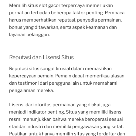
Memilih situs slot gacor terpercaya memerlukan
perhatian terhadap beberapa faktor penting. Pembaca
harus memperhatikan reputasi, penyedia permainan,
bonus yang ditawarkan, serta aspek keamanan dan
layanan pelanggan.
Reputasi dan Lisensi Situs
Reputasi situs sangat krusial dalam memastikan
kepercayaan pemain. Pemain dapat memeriksa ulasan
dan testimoni dari pengguna lain untuk memahami
pengalaman mereka.
Lisensi dari otoritas permainan yang diakui juga
menjadi indikator penting. Situs yang memiliki lisensi
resmi menunjukkan bahwa mereka beroperasi sesuai
standar industri dan memiliki pengawasan yang ketat.
Pastikan untuk hanya memilih situs yang terdaftar dan