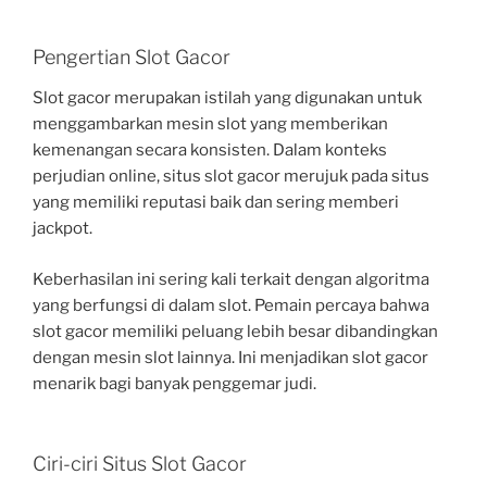
Pengertian Slot Gacor
Slot gacor merupakan istilah yang digunakan untuk
menggambarkan mesin slot yang memberikan
kemenangan secara konsisten. Dalam konteks
perjudian online, situs slot gacor merujuk pada situs
yang memiliki reputasi baik dan sering memberi
jackpot.
Keberhasilan ini sering kali terkait dengan algoritma
yang berfungsi di dalam slot. Pemain percaya bahwa
slot gacor memiliki peluang lebih besar dibandingkan
dengan mesin slot lainnya. Ini menjadikan slot gacor
menarik bagi banyak penggemar judi.
Ciri-ciri Situs Slot Gacor