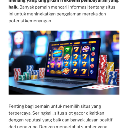
menang yang tinggi dan frekuensi pembayaran yang
baik.
Banyak pemain mencari informasi tentang situs
ini untuk meningkatkan pengalaman mereka dan
potensi kemenangan.
Penting bagi pemain untuk memilih situs yang
terpercaya. Seringkali, situs slot gacor dikaitkan
dengan reputasi yang baik dan banyak ulasan positif
dari pengguna. Dengan mengetahui sumber yang