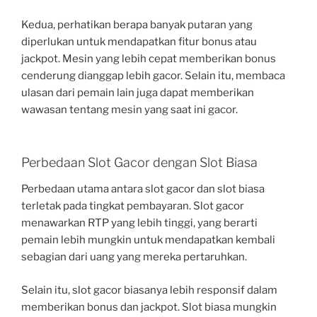
Kedua, perhatikan berapa banyak putaran yang
diperlukan untuk mendapatkan fitur bonus atau
jackpot. Mesin yang lebih cepat memberikan bonus
cenderung dianggap lebih gacor. Selain itu, membaca
ulasan dari pemain lain juga dapat memberikan
wawasan tentang mesin yang saat ini gacor.
Perbedaan Slot Gacor dengan Slot Biasa
Perbedaan utama antara slot gacor dan slot biasa
terletak pada tingkat pembayaran. Slot gacor
menawarkan RTP yang lebih tinggi, yang berarti
pemain lebih mungkin untuk mendapatkan kembali
sebagian dari uang yang mereka pertaruhkan.
Selain itu, slot gacor biasanya lebih responsif dalam
memberikan bonus dan jackpot. Slot biasa mungkin