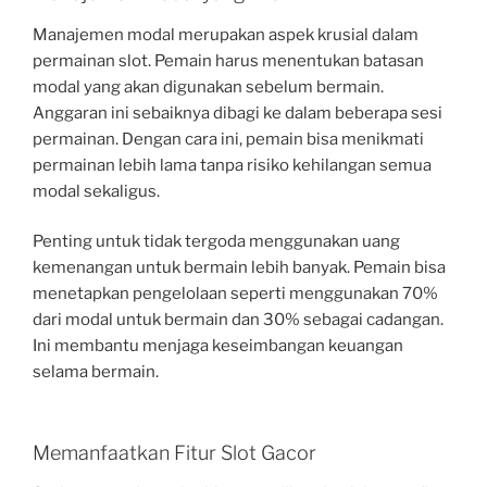
Manajemen modal merupakan aspek krusial dalam
permainan slot. Pemain harus menentukan batasan
modal yang akan digunakan sebelum bermain.
Anggaran ini sebaiknya dibagi ke dalam beberapa sesi
permainan. Dengan cara ini, pemain bisa menikmati
permainan lebih lama tanpa risiko kehilangan semua
modal sekaligus.
Penting untuk tidak tergoda menggunakan uang
kemenangan untuk bermain lebih banyak. Pemain bisa
menetapkan pengelolaan seperti menggunakan 70%
dari modal untuk bermain dan 30% sebagai cadangan.
Ini membantu menjaga keseimbangan keuangan
selama bermain.
Memanfaatkan Fitur Slot Gacor