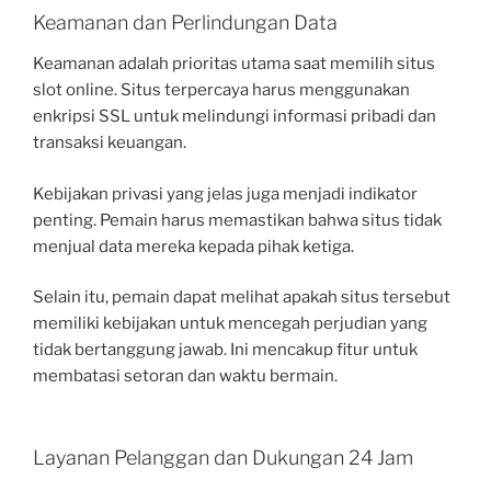
Keamanan dan Perlindungan Data
Keamanan adalah prioritas utama saat memilih situs
slot online. Situs terpercaya harus menggunakan
enkripsi SSL untuk melindungi informasi pribadi dan
transaksi keuangan.
Kebijakan privasi yang jelas juga menjadi indikator
penting. Pemain harus memastikan bahwa situs tidak
menjual data mereka kepada pihak ketiga.
Selain itu, pemain dapat melihat apakah situs tersebut
memiliki kebijakan untuk mencegah perjudian yang
tidak bertanggung jawab. Ini mencakup fitur untuk
membatasi setoran dan waktu bermain.
Layanan Pelanggan dan Dukungan 24 Jam