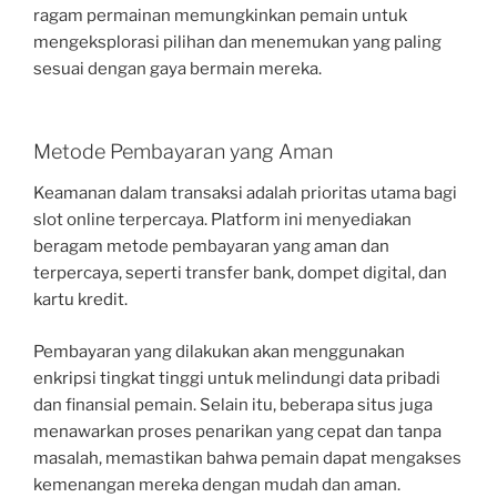
ragam permainan memungkinkan pemain untuk
mengeksplorasi pilihan dan menemukan yang paling
sesuai dengan gaya bermain mereka.
Metode Pembayaran yang Aman
Keamanan dalam transaksi adalah prioritas utama bagi
slot online terpercaya. Platform ini menyediakan
beragam metode pembayaran yang aman dan
terpercaya, seperti transfer bank, dompet digital, dan
kartu kredit.
Pembayaran yang dilakukan akan menggunakan
enkripsi tingkat tinggi untuk melindungi data pribadi
dan finansial pemain. Selain itu, beberapa situs juga
menawarkan proses penarikan yang cepat dan tanpa
masalah, memastikan bahwa pemain dapat mengakses
kemenangan mereka dengan mudah dan aman.