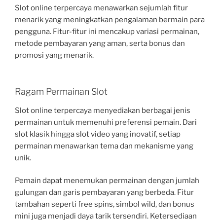
Slot online terpercaya menawarkan sejumlah fitur
menarik yang meningkatkan pengalaman bermain para
pengguna. Fitur-fitur ini mencakup variasi permainan,
metode pembayaran yang aman, serta bonus dan
promosi yang menarik.
Ragam Permainan Slot
Slot online terpercaya menyediakan berbagai jenis
permainan untuk memenuhi preferensi pemain. Dari
slot klasik hingga slot video yang inovatif, setiap
permainan menawarkan tema dan mekanisme yang
unik.
Pemain dapat menemukan permainan dengan jumlah
gulungan dan garis pembayaran yang berbeda. Fitur
tambahan seperti free spins, simbol wild, dan bonus
mini juga menjadi daya tarik tersendiri. Ketersediaan