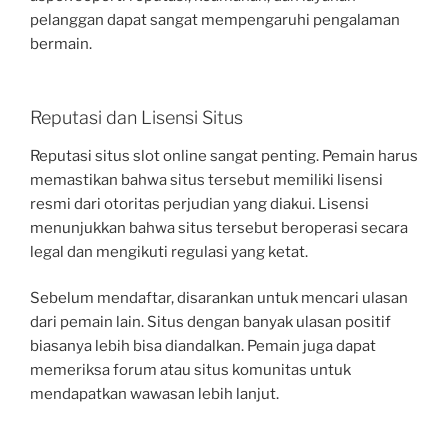
pelanggan dapat sangat mempengaruhi pengalaman
bermain.
Reputasi dan Lisensi Situs
Reputasi situs slot online sangat penting. Pemain harus
memastikan bahwa situs tersebut memiliki lisensi
resmi dari otoritas perjudian yang diakui. Lisensi
menunjukkan bahwa situs tersebut beroperasi secara
legal dan mengikuti regulasi yang ketat.
Sebelum mendaftar, disarankan untuk mencari ulasan
dari pemain lain. Situs dengan banyak ulasan positif
biasanya lebih bisa diandalkan. Pemain juga dapat
memeriksa forum atau situs komunitas untuk
mendapatkan wawasan lebih lanjut.