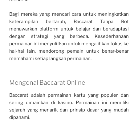
Bagi mereka yang mencari cara untuk meningkatkan
keterampilan bertaruh, Baccarat Tanpa Bot
menawarkan platform untuk belajar dan beradaptasi
dengan strategi yang berbeda. Kesederhanaan
permainan ini menyulitkan untuk mengalihkan fokus ke
hal-hal lain, mendorong pemain untuk benar-benar
memahami setiap langkah permainan.
Mengenal Baccarat Online
Baccarat adalah permainan kartu yang populer dan
sering dimainkan di kasino. Permainan ini memiliki
sejarah yang menarik dan prinsip dasar yang mudah
dipahami.