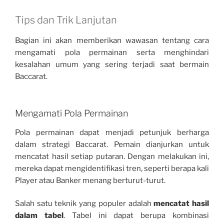
Tips dan Trik Lanjutan
Bagian ini akan memberikan wawasan tentang cara
mengamati pola permainan serta menghindari
kesalahan umum yang sering terjadi saat bermain
Baccarat.
Mengamati Pola Permainan
Pola permainan dapat menjadi petunjuk berharga
dalam strategi Baccarat. Pemain dianjurkan untuk
mencatat hasil setiap putaran. Dengan melakukan ini,
mereka dapat mengidentifikasi tren, seperti berapa kali
Player atau Banker menang berturut-turut.
Salah satu teknik yang populer adalah
mencatat hasil
dalam tabel
. Tabel ini dapat berupa kombinasi