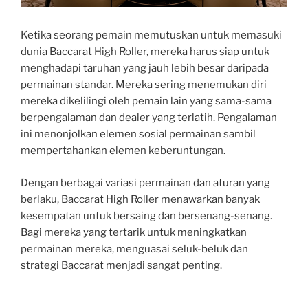
Ketika seorang pemain memutuskan untuk memasuki
dunia Baccarat High Roller, mereka harus siap untuk
menghadapi taruhan yang jauh lebih besar daripada
permainan standar. Mereka sering menemukan diri
mereka dikelilingi oleh pemain lain yang sama-sama
berpengalaman dan dealer yang terlatih. Pengalaman
ini menonjolkan elemen sosial permainan sambil
mempertahankan elemen keberuntungan.
Dengan berbagai variasi permainan dan aturan yang
berlaku, Baccarat High Roller menawarkan banyak
kesempatan untuk bersaing dan bersenang-senang.
Bagi mereka yang tertarik untuk meningkatkan
permainan mereka, menguasai seluk-beluk dan
strategi Baccarat menjadi sangat penting.