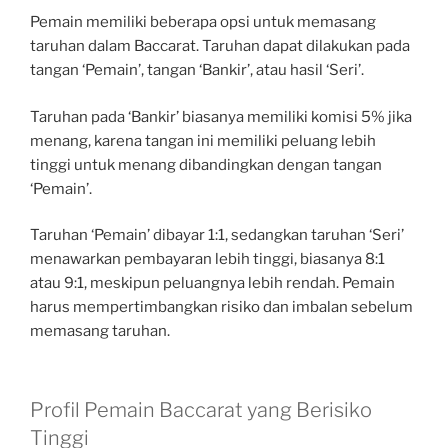
Pemain memiliki beberapa opsi untuk memasang
taruhan dalam Baccarat. Taruhan dapat dilakukan pada
tangan ‘Pemain’, tangan ‘Bankir’, atau hasil ‘Seri’.
Taruhan pada ‘Bankir’ biasanya memiliki komisi 5% jika
menang, karena tangan ini memiliki peluang lebih
tinggi untuk menang dibandingkan dengan tangan
‘Pemain’.
Taruhan ‘Pemain’ dibayar 1:1, sedangkan taruhan ‘Seri’
menawarkan pembayaran lebih tinggi, biasanya 8:1
atau 9:1, meskipun peluangnya lebih rendah. Pemain
harus mempertimbangkan risiko dan imbalan sebelum
memasang taruhan.
Profil Pemain Baccarat yang Berisiko
Tinggi