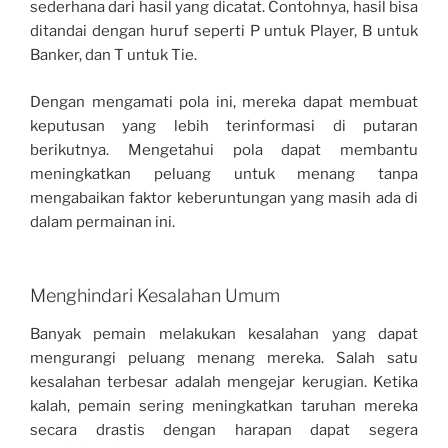
sederhana dari hasil yang dicatat. Contohnya, hasil bisa
ditandai dengan huruf seperti P untuk Player, B untuk
Banker, dan T untuk Tie.
Dengan mengamati pola ini, mereka dapat membuat
keputusan yang lebih terinformasi di putaran
berikutnya. Mengetahui pola dapat membantu
meningkatkan peluang untuk menang tanpa
mengabaikan faktor keberuntungan yang masih ada di
dalam permainan ini.
Menghindari Kesalahan Umum
Banyak pemain melakukan kesalahan yang dapat
mengurangi peluang menang mereka. Salah satu
kesalahan terbesar adalah mengejar kerugian. Ketika
kalah, pemain sering meningkatkan taruhan mereka
secara drastis dengan harapan dapat segera