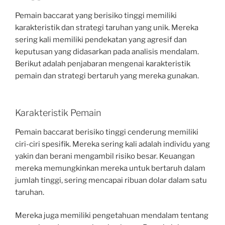
Pemain baccarat yang berisiko tinggi memiliki
karakteristik dan strategi taruhan yang unik. Mereka
sering kali memiliki pendekatan yang agresif dan
keputusan yang didasarkan pada analisis mendalam.
Berikut adalah penjabaran mengenai karakteristik
pemain dan strategi bertaruh yang mereka gunakan.
Karakteristik Pemain
Pemain baccarat berisiko tinggi cenderung memiliki
ciri-ciri spesifik. Mereka sering kali adalah individu yang
yakin dan berani mengambil risiko besar. Keuangan
mereka memungkinkan mereka untuk bertaruh dalam
jumlah tinggi, sering mencapai ribuan dolar dalam satu
taruhan.
Mereka juga memiliki pengetahuan mendalam tentang