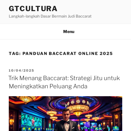
Skip
GTCULTURA
to
Langkah-langkah Dasar Bermain Judi Baccarat
content
Menu
TAG:
PANDUAN BACCARAT ONLINE 2025
POSTED
10/04/2025
ON
Trik Menang Baccarat: Strategi Jitu untuk
Meningkatkan Peluang Anda