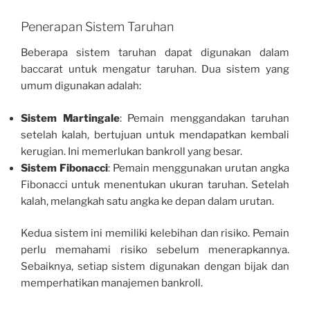
Penerapan Sistem Taruhan
Beberapa sistem taruhan dapat digunakan dalam
baccarat untuk mengatur taruhan. Dua sistem yang
umum digunakan adalah:
Sistem Martingale
: Pemain menggandakan taruhan
setelah kalah, bertujuan untuk mendapatkan kembali
kerugian. Ini memerlukan bankroll yang besar.
Sistem Fibonacci
: Pemain menggunakan urutan angka
Fibonacci untuk menentukan ukuran taruhan. Setelah
kalah, melangkah satu angka ke depan dalam urutan.
Kedua sistem ini memiliki kelebihan dan risiko. Pemain
perlu memahami risiko sebelum menerapkannya.
Sebaiknya, setiap sistem digunakan dengan bijak dan
memperhatikan manajemen bankroll.