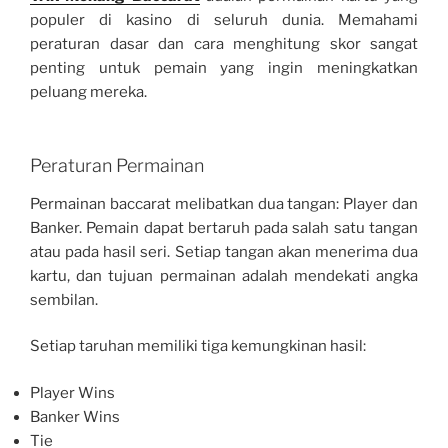
populer di kasino di seluruh dunia. Memahami
peraturan dasar dan cara menghitung skor sangat
penting untuk pemain yang ingin meningkatkan
peluang mereka.
Peraturan Permainan
Permainan baccarat melibatkan dua tangan: Player dan
Banker. Pemain dapat bertaruh pada salah satu tangan
atau pada hasil seri. Setiap tangan akan menerima dua
kartu, dan tujuan permainan adalah mendekati angka
sembilan.
Setiap taruhan memiliki tiga kemungkinan hasil:
Player Wins
Banker Wins
Tie