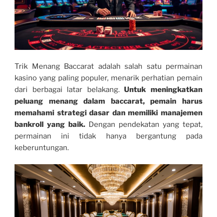
Trik Menang Baccarat adalah salah satu permainan
kasino yang paling populer, menarik perhatian pemain
dari berbagai latar belakang.
Untuk meningkatkan
peluang menang dalam baccarat, pemain harus
memahami strategi dasar dan memiliki manajemen
bankroll yang baik.
Dengan pendekatan yang tepat,
permainan ini tidak hanya bergantung pada
keberuntungan.