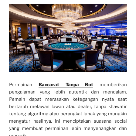
Permainan
Baccarat Tanpa Bot
memberikan
pengalaman yang lebih autentik dan mendalam.
Pemain dapat merasakan ketegangan nyata saat
bertaruh melawan lawan atau dealer, tanpa khawatir
tentang algoritma atau perangkat lunak yang mungkin
mengatur hasilnya. Ini menciptakan suasana social
yang membuat permainan lebih menyenangkan dan
menarik.