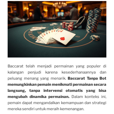
Baccarat telah menjadi permainan yang populer di
kalangan penjudi karena kesederhanaannya dan
peluang menang yang menarik.
Baccarat Tanpa Bot
memungkinkan pemain menikmati permainan secara
langsung, tanpa intervensi otomatis yang bisa
mengubah dinamika permainan.
Dalam konteks ini,
pemain dapat mengandalkan kemampuan dan strategi
mereka sendiri untuk meraih kemenangan.