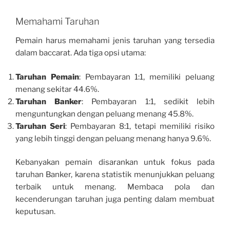
Memahami Taruhan
Pemain harus memahami jenis taruhan yang tersedia
dalam baccarat. Ada tiga opsi utama:
Taruhan Pemain
: Pembayaran 1:1, memiliki peluang
menang sekitar 44.6%.
Taruhan Banker
: Pembayaran 1:1, sedikit lebih
menguntungkan dengan peluang menang 45.8%.
Taruhan Seri
: Pembayaran 8:1, tetapi memiliki risiko
yang lebih tinggi dengan peluang menang hanya 9.6%.
Kebanyakan pemain disarankan untuk fokus pada
taruhan Banker, karena statistik menunjukkan peluang
terbaik untuk menang. Membaca pola dan
kecenderungan taruhan juga penting dalam membuat
keputusan.