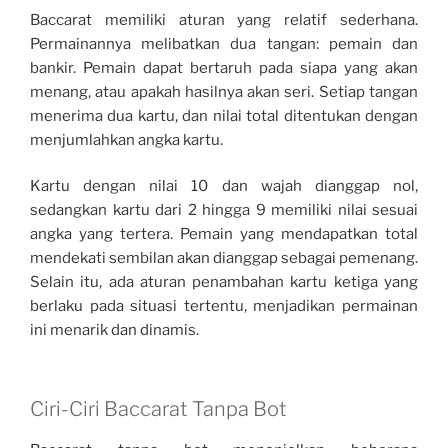
Baccarat memiliki aturan yang relatif sederhana.
Permainannya melibatkan dua tangan: pemain dan
bankir. Pemain dapat bertaruh pada siapa yang akan
menang, atau apakah hasilnya akan seri. Setiap tangan
menerima dua kartu, dan nilai total ditentukan dengan
menjumlahkan angka kartu.
Kartu dengan nilai 10 dan wajah dianggap nol,
sedangkan kartu dari 2 hingga 9 memiliki nilai sesuai
angka yang tertera. Pemain yang mendapatkan total
mendekati sembilan akan dianggap sebagai pemenang.
Selain itu, ada aturan penambahan kartu ketiga yang
berlaku pada situasi tertentu, menjadikan permainan
ini menarik dan dinamis.
Ciri-Ciri Baccarat Tanpa Bot