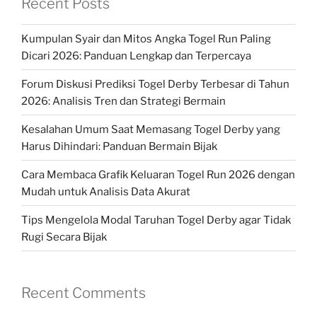
Recent Posts
Kumpulan Syair dan Mitos Angka Togel Run Paling
Dicari 2026: Panduan Lengkap dan Terpercaya
Forum Diskusi Prediksi Togel Derby Terbesar di Tahun
2026: Analisis Tren dan Strategi Bermain
Kesalahan Umum Saat Memasang Togel Derby yang
Harus Dihindari: Panduan Bermain Bijak
Cara Membaca Grafik Keluaran Togel Run 2026 dengan
Mudah untuk Analisis Data Akurat
Tips Mengelola Modal Taruhan Togel Derby agar Tidak
Rugi Secara Bijak
Recent Comments