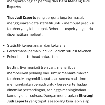
merupakan bagian penting dari
Cara Menang Judi
Esports
.
Tips Judi Esports
yang berguna juga termasuk
menggunakan data statistik untuk membuat prediksi
taruhan yang lebih tepat. Beberapa aspek yang perlu
diperhatikan meliputi:
Statistik kemenangan dan kekalahan
Performansi pemain individu dalam situasi tekanan
Rekor head-to-head antara tim
Betting live menjadi tren yang menarik dan
memberikan peluang baru untuk memaksimalkan
taruhan. Mengambil keputusan secara real-time
memungkinkan penjudi untuk bereaksi terhadap
dinamika pertandingan, sehingga meningkatkan
kemungkinan sukses. Dengan menerapkan
Strategi
Judi Esports
yang tepat, seseorang bisa lebih siap