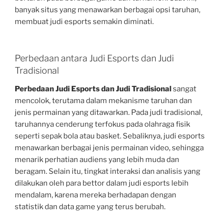
banyak situs yang menawarkan berbagai opsi taruhan,
membuat judi esports semakin diminati.
Perbedaan antara Judi Esports dan Judi
Tradisional
Perbedaan Judi Esports dan Judi Tradisional
sangat
mencolok, terutama dalam mekanisme taruhan dan
jenis permainan yang ditawarkan. Pada judi tradisional,
taruhannya cenderung terfokus pada olahraga fisik
seperti sepak bola atau basket. Sebaliknya, judi esports
menawarkan berbagai jenis permainan video, sehingga
menarik perhatian audiens yang lebih muda dan
beragam. Selain itu, tingkat interaksi dan analisis yang
dilakukan oleh para bettor dalam judi esports lebih
mendalam, karena mereka berhadapan dengan
statistik dan data game yang terus berubah.