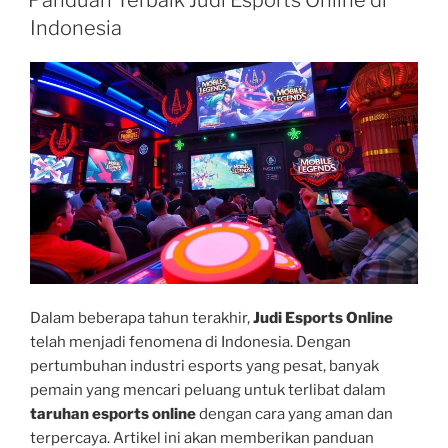
Indonesia
Dalam beberapa tahun terakhir,
Judi Esports Online
telah menjadi fenomena di Indonesia. Dengan
pertumbuhan industri esports yang pesat, banyak
pemain yang mencari peluang untuk terlibat dalam
taruhan esports online
dengan cara yang aman dan
terpercaya. Artikel ini akan memberikan panduan