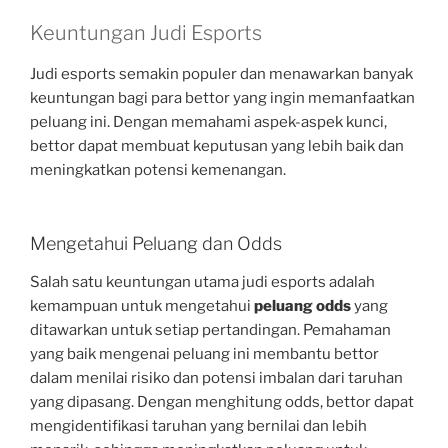
Keuntungan Judi Esports
Judi esports semakin populer dan menawarkan banyak
keuntungan bagi para bettor yang ingin memanfaatkan
peluang ini. Dengan memahami aspek-aspek kunci,
bettor dapat membuat keputusan yang lebih baik dan
meningkatkan potensi kemenangan.
Mengetahui Peluang dan Odds
Salah satu keuntungan utama judi esports adalah
kemampuan untuk mengetahui
peluang odds
yang
ditawarkan untuk setiap pertandingan. Pemahaman
yang baik mengenai peluang ini membantu bettor
dalam menilai risiko dan potensi imbalan dari taruhan
yang dipasang. Dengan menghitung odds, bettor dapat
mengidentifikasi taruhan yang bernilai dan lebih