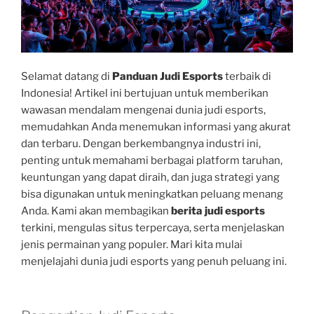
Selamat datang di
Panduan Judi Esports
terbaik di
Indonesia! Artikel ini bertujuan untuk memberikan
wawasan mendalam mengenai dunia judi esports,
memudahkan Anda menemukan informasi yang akurat
dan terbaru. Dengan berkembangnya industri ini,
penting untuk memahami berbagai platform taruhan,
keuntungan yang dapat diraih, dan juga strategi yang
bisa digunakan untuk meningkatkan peluang menang
Anda. Kami akan membagikan
berita judi esports
terkini, mengulas situs terpercaya, serta menjelaskan
jenis permainan yang populer. Mari kita mulai
menjelajahi dunia judi esports yang penuh peluang ini.