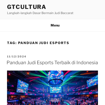
Skip
GTCULTURA
to
Langkah-langkah Dasar Bermain Judi Baccarat
content
Menu
TAG:
PANDUAN JUDI ESPORTS
POSTED
11/12/2024
ON
Panduan Judi Esports Terbaik di Indonesia