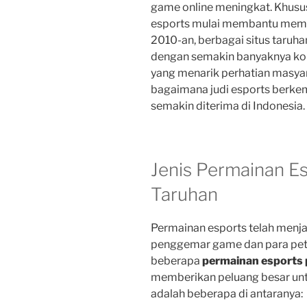
game online meningkat. Khusus
esports mulai membantu memb
2010-an, berbagai situs taruhan
dengan semakin banyaknya komp
yang menarik perhatian masyar
bagaimana judi esports berkem
semakin diterima di Indonesia.
Jenis Permainan E
Taruhan
Permainan esports telah menjad
penggemar game dan para peta
beberapa
permainan esports 
memberikan peluang besar unt
adalah beberapa di antaranya: