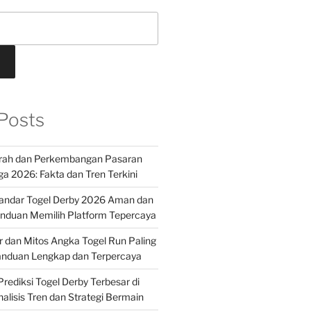
Posts
rah dan Perkembangan Pasaran
ga 2026: Fakta dan Tren Terkini
Bandar Togel Derby 2026 Aman dan
anduan Memilih Platform Tepercaya
 dan Mitos Angka Togel Run Paling
Panduan Lengkap dan Terpercaya
rediksi Togel Derby Terbesar di
alisis Tren dan Strategi Bermain