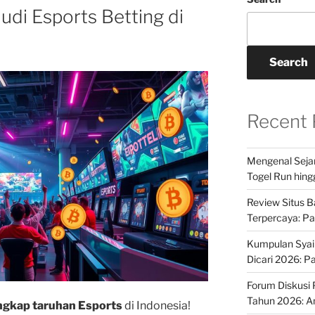
di Esports Betting di
Search
Recent 
Mengenal Seja
Togel Run hing
Review Situs 
Terpercaya: P
Kumpulan Syair
Dicari 2026: 
Forum Diskusi P
Tahun 2026: An
ngkap taruhan Esports
di Indonesia!