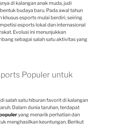
nya di kalangan anak muda, judi
entuk budaya baru. Pada awal tahun
 khusus esports mulai berdiri, seiring
etisi esports lokal dan internasional
akat. Evolusi ini menunjukkan
bang sebagai salah satu aktivitas yang
sports Populer untuk
i salah satu hiburan favorit di kalangan
ruh. Dalam dunia taruhan, terdapat
populer
yang menarik perhatian dan
uk menghasilkan keuntungan. Berikut