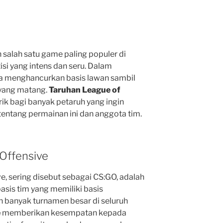
salah satu game paling populer di
si yang intens dan seru. Dalam
ha menghancurkan basis lawan sambil
 yang matang.
Taruhan League of
ik bagi banyak petaruh yang ingin
entang permainan ini dan anggota tim.
 Offensive
ve, sering disebut sebagai CS:GO, adalah
is tim yang memiliki basis
 banyak turnamen besar di seluruh
e
memberikan kesempatan kepada