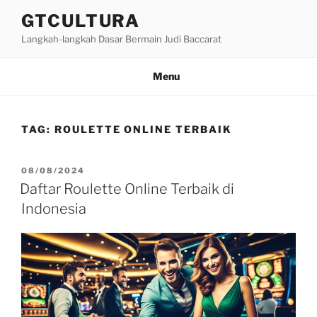
Skip
GTCULTURA
to
Langkah-langkah Dasar Bermain Judi Baccarat
content
Menu
TAG:
ROULETTE ONLINE TERBAIK
POSTED
08/08/2024
ON
Daftar Roulette Online Terbaik di
Indonesia