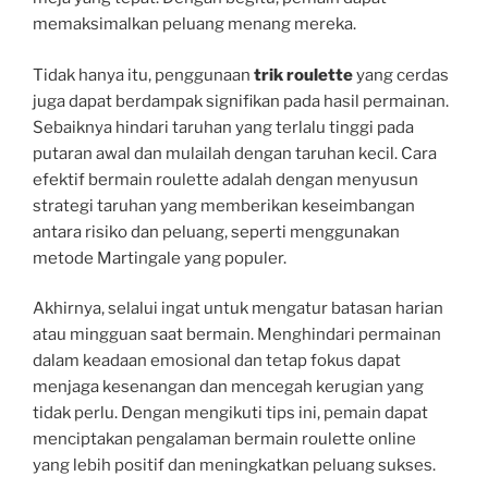
memaksimalkan peluang menang mereka.
Tidak hanya itu, penggunaan
trik roulette
yang cerdas
juga dapat berdampak signifikan pada hasil permainan.
Sebaiknya hindari taruhan yang terlalu tinggi pada
putaran awal dan mulailah dengan taruhan kecil. Cara
efektif bermain roulette adalah dengan menyusun
strategi taruhan yang memberikan keseimbangan
antara risiko dan peluang, seperti menggunakan
metode Martingale yang populer.
Akhirnya, selalui ingat untuk mengatur batasan harian
atau mingguan saat bermain. Menghindari permainan
dalam keadaan emosional dan tetap fokus dapat
menjaga kesenangan dan mencegah kerugian yang
tidak perlu. Dengan mengikuti tips ini, pemain dapat
menciptakan pengalaman bermain roulette online
yang lebih positif dan meningkatkan peluang sukses.