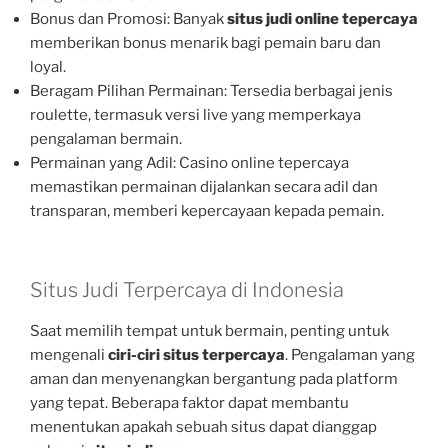
Bonus dan Promosi: Banyak
situs judi online tepercaya
memberikan bonus menarik bagi pemain baru dan
loyal.
Beragam Pilihan Permainan: Tersedia berbagai jenis
roulette, termasuk versi live yang memperkaya
pengalaman bermain.
Permainan yang Adil: Casino online tepercaya
memastikan permainan dijalankan secara adil dan
transparan, memberi kepercayaan kepada pemain.
Situs Judi Terpercaya di Indonesia
Saat memilih tempat untuk bermain, penting untuk
mengenali
ciri-ciri situs terpercaya
. Pengalaman yang
aman dan menyenangkan bergantung pada platform
yang tepat. Beberapa faktor dapat membantu
menentukan apakah sebuah situs dapat dianggap