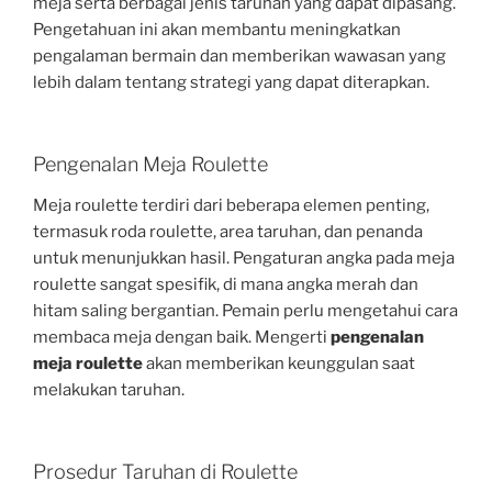
meja serta berbagai jenis taruhan yang dapat dipasang.
Pengetahuan ini akan membantu meningkatkan
pengalaman bermain dan memberikan wawasan yang
lebih dalam tentang strategi yang dapat diterapkan.
Pengenalan Meja Roulette
Meja roulette terdiri dari beberapa elemen penting,
termasuk roda roulette, area taruhan, dan penanda
untuk menunjukkan hasil. Pengaturan angka pada meja
roulette sangat spesifik, di mana angka merah dan
hitam saling bergantian. Pemain perlu mengetahui cara
membaca meja dengan baik. Mengerti
pengenalan
meja roulette
akan memberikan keunggulan saat
melakukan taruhan.
Prosedur Taruhan di Roulette