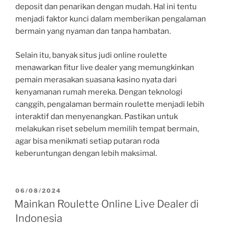
deposit dan penarikan dengan mudah. Hal ini tentu
menjadi faktor kunci dalam memberikan pengalaman
bermain yang nyaman dan tanpa hambatan.
Selain itu, banyak situs judi online roulette
menawarkan fitur live dealer yang memungkinkan
pemain merasakan suasana kasino nyata dari
kenyamanan rumah mereka. Dengan teknologi
canggih, pengalaman bermain roulette menjadi lebih
interaktif dan menyenangkan. Pastikan untuk
melakukan riset sebelum memilih tempat bermain,
agar bisa menikmati setiap putaran roda
keberuntungan dengan lebih maksimal.
POSTED
06/08/2024
ON
Mainkan Roulette Online Live Dealer di
Indonesia