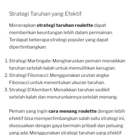
Strategi Taruhan yang Efektif
Menerapkan
strategi taruhan roulette
dapat
memberikan keuntungan lebih dalam permainan.
Terdapat beberapa strategi populer yang dapat
dipertimbangkan:
Strategi Martingale: Mengharuskan pemain menaikkan
taruhan setelah kalah untuk memulihkan kerugian.
Strategi Fibonacci: Menggunakan urutan angka
Fibonacci untuk menentukan ukuran taruhan.
Strategi D’Alembert: Menaikkan taruhan sedikit
setelah kalah dan menurunkannya setelah menang.
Pemain yang ingin
cara menang roulette
dengan lebih
efektif bisa mempertimbangkan salah satu strategi ini,
disesuaikan dengan gaya bermain pribadi dan peluang
yang ada. Menggunakan strategi taruhan yang efektif