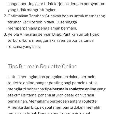
sangat penting agar tidak terjebak dengan persyaratan
yang tidak menguntungkan.
Optimalkan Taruhan: Gunakan bonus untuk memasang
taruhan kecil terlebih dahulu, sehingga
memperpanjang pengalaman bermain.
Kelola Anggaran dengan Bijak: Pastikan untuk tidak
terburu-buru menggunakan semua bonus tanpa
rencana yang baik.
Tips Bermain Roulette Online
Untuk meningkatkan pengalaman dalam bermain
roulette online, sangat penting bagi pemain untuk
mengikuti beberapa
tips bermain roulette online
yang
efektif. Pertama, pahami aturan dasar dan variasi
permainan. Memahami perbedaan antara roulette
Amerika dan Eropa dapat membantu dalam memilih
meja yang tepat. Dengan begitu, pemain dapat