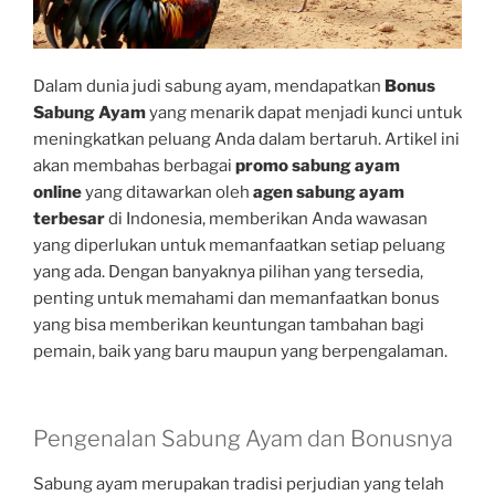
Dalam dunia judi sabung ayam, mendapatkan
Bonus
Sabung Ayam
yang menarik dapat menjadi kunci untuk
meningkatkan peluang Anda dalam bertaruh. Artikel ini
akan membahas berbagai
promo sabung ayam
online
yang ditawarkan oleh
agen sabung ayam
terbesar
di Indonesia, memberikan Anda wawasan
yang diperlukan untuk memanfaatkan setiap peluang
yang ada. Dengan banyaknya pilihan yang tersedia,
penting untuk memahami dan memanfaatkan bonus
yang bisa memberikan keuntungan tambahan bagi
pemain, baik yang baru maupun yang berpengalaman.
Pengenalan Sabung Ayam dan Bonusnya
Sabung ayam merupakan tradisi perjudian yang telah