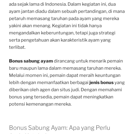
ada sejak lama di Indonesia. Dalam kegiatan ini, dua
ayam jantan diadu dalam sebuah pertandingan, di mana
petaruh memasang taruhan pada ayam yang mereka
yakini akan menang. Kegiatan ini tidak hanya
mengandalkan keberuntungan, tetapi juga strategi
serta pengetahuan akan karakteristik ayam yang
terlibat.
Bonus sabung ayam
dirancang untuk menarik pemain
baru maupun lama dalam memasang taruhan mereka.
Melalui momen ini, pemain dapat meraih keuntungan
lebih dengan memanfaatkan berbagai
jenis bonus
yang
diberikan oleh agen dan situs judi. Dengan memahami
bonus yang tersedia, pemain dapat meningkatkan
potensi kemenangan mereka.
Bonus Sabung Ayam: Apa yang Perlu