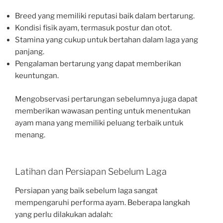
Breed yang memiliki reputasi baik dalam bertarung.
Kondisi fisik ayam, termasuk postur dan otot.
Stamina yang cukup untuk bertahan dalam laga yang
panjang.
Pengalaman bertarung yang dapat memberikan
keuntungan.
Mengobservasi pertarungan sebelumnya juga dapat
memberikan wawasan penting untuk menentukan
ayam mana yang memiliki peluang terbaik untuk
menang.
Latihan dan Persiapan Sebelum Laga
Persiapan yang baik sebelum laga sangat
mempengaruhi performa ayam. Beberapa langkah
yang perlu dilakukan adalah: