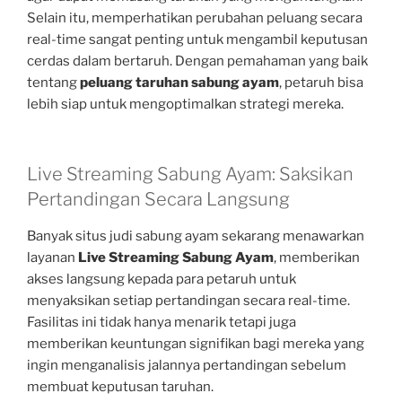
Selain itu, memperhatikan perubahan peluang secara
real-time sangat penting untuk mengambil keputusan
cerdas dalam bertaruh. Dengan pemahaman yang baik
tentang
peluang taruhan sabung ayam
, petaruh bisa
lebih siap untuk mengoptimalkan strategi mereka.
Live Streaming Sabung Ayam: Saksikan
Pertandingan Secara Langsung
Banyak situs judi sabung ayam sekarang menawarkan
layanan
Live Streaming Sabung Ayam
, memberikan
akses langsung kepada para petaruh untuk
menyaksikan setiap pertandingan secara real-time.
Fasilitas ini tidak hanya menarik tetapi juga
memberikan keuntungan signifikan bagi mereka yang
ingin menganalisis jalannya pertandingan sebelum
membuat keputusan taruhan.