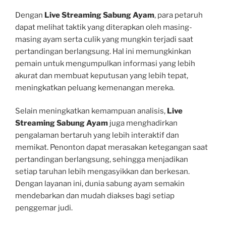
Dengan
Live Streaming Sabung Ayam
, para petaruh
dapat melihat taktik yang diterapkan oleh masing-
masing ayam serta culik yang mungkin terjadi saat
pertandingan berlangsung. Hal ini memungkinkan
pemain untuk mengumpulkan informasi yang lebih
akurat dan membuat keputusan yang lebih tepat,
meningkatkan peluang kemenangan mereka.
Selain meningkatkan kemampuan analisis,
Live
Streaming Sabung Ayam
juga menghadirkan
pengalaman bertaruh yang lebih interaktif dan
memikat. Penonton dapat merasakan ketegangan saat
pertandingan berlangsung, sehingga menjadikan
setiap taruhan lebih mengasyikkan dan berkesan.
Dengan layanan ini, dunia sabung ayam semakin
mendebarkan dan mudah diakses bagi setiap
penggemar judi.