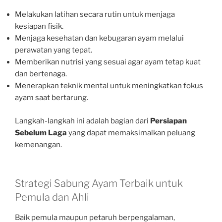
Melakukan latihan secara rutin untuk menjaga
kesiapan fisik.
Menjaga kesehatan dan kebugaran ayam melalui
perawatan yang tepat.
Memberikan nutrisi yang sesuai agar ayam tetap kuat
dan bertenaga.
Menerapkan teknik mental untuk meningkatkan fokus
ayam saat bertarung.
Langkah-langkah ini adalah bagian dari
Persiapan
Sebelum Laga
yang dapat memaksimalkan peluang
kemenangan.
Strategi Sabung Ayam Terbaik untuk
Pemula dan Ahli
Baik pemula maupun petaruh berpengalaman,