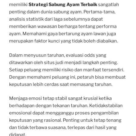
memiliki
Strategi Sabung Ayam Terbaik
sangatlah
penting dalam dunia sabung ayam. Pertama-tama,
analisis statistik dari laga sebelumnya dapat
memberikan wawasan berharga tentang performa
ayam. Memahami gaya bertarung ayam lawan juga
merupakan faktor kunci yang tidak boleh diabaikan.
Dalam menyusun taruhan, evaluasi odds yang
ditawarkan oleh situs judi menjadi langkah penting.
Setiap peluang memiliki risiko dan manfaat tersendiri.
Dengan memahami peluang ini, petaruh bisa membuat
keputusan lebih cerdas saat memasang taruhan.
Menjaga emosi tetap stabil sangat krusial ketika
berhadapan dengan tekanan taruhan. Ketidakstabilan
emosional dapat mengganggu proses pengambilan
keputusan yang rasional. Penting untuk tetap tenang
dan tidak terbawa suasana, terlepas dari hasil yang
didapat.