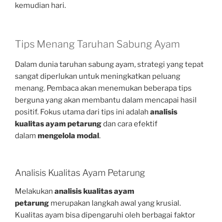
kemudian hari.
Tips Menang Taruhan Sabung Ayam
Dalam dunia taruhan sabung ayam, strategi yang tepat
sangat diperlukan untuk meningkatkan peluang
menang. Pembaca akan menemukan beberapa tips
berguna yang akan membantu dalam mencapai hasil
positif. Fokus utama dari tips ini adalah
analisis
kualitas ayam petarung
dan cara efektif
dalam
mengelola modal
.
Analisis Kualitas Ayam Petarung
Melakukan
analisis kualitas ayam
petarung
merupakan langkah awal yang krusial.
Kualitas ayam bisa dipengaruhi oleh berbagai faktor