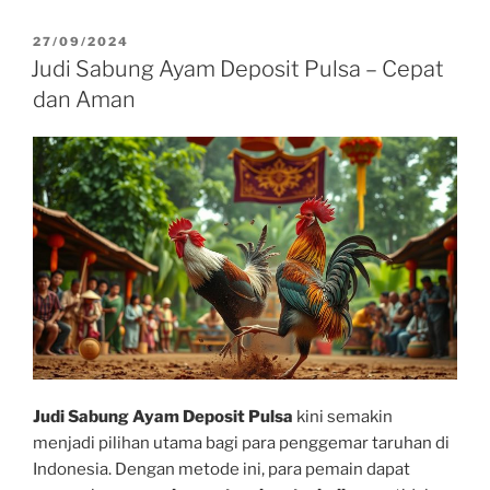
POSTED
27/09/2024
ON
Judi Sabung Ayam Deposit Pulsa – Cepat
dan Aman
Judi Sabung Ayam Deposit Pulsa
kini semakin
menjadi pilihan utama bagi para penggemar taruhan di
Indonesia. Dengan metode ini, para pemain dapat