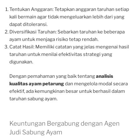
Tentukan Anggaran: Tetapkan anggaran taruhan setiap
kali bermain agar tidak mengeluarkan lebih dari yang
dapat ditoleransi.
Diversifikasi Taruhan: Sebarkan taruhan ke beberapa
ayam untuk menjaga risiko tetap rendah.
Catat Hasil: Memiliki catatan yang jelas mengenai hasil
taruhan untuk menilai efektivitas strategi yang
digunakan.
Dengan pemahaman yang baik tentang
analisis
kualitas ayam petarung
dan mengelola modal secara
efektif, ada kemungkinan besar untuk berhasil dalam
taruhan sabung ayam.
Keuntungan Bergabung dengan Agen
Judi Sabung Ayam