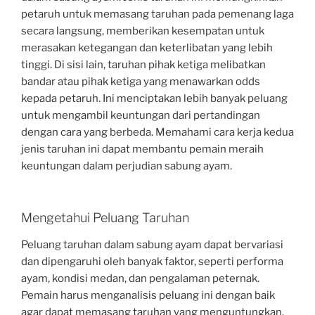
petaruh untuk memasang taruhan pada pemenang laga
secara langsung, memberikan kesempatan untuk
merasakan ketegangan dan keterlibatan yang lebih
tinggi. Di sisi lain, taruhan pihak ketiga melibatkan
bandar atau pihak ketiga yang menawarkan odds
kepada petaruh. Ini menciptakan lebih banyak peluang
untuk mengambil keuntungan dari pertandingan
dengan cara yang berbeda. Memahami cara kerja kedua
jenis taruhan ini dapat membantu pemain meraih
keuntungan dalam perjudian sabung ayam.
Mengetahui Peluang Taruhan
Peluang taruhan dalam sabung ayam dapat bervariasi
dan dipengaruhi oleh banyak faktor, seperti performa
ayam, kondisi medan, dan pengalaman peternak.
Pemain harus menganalisis peluang ini dengan baik
agar dapat memasang taruhan yang menguntungkan.