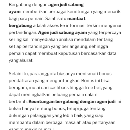
Bergabung dengan
agen judi sabung
ayam
memberikan berbagai keuntungan yang menarik
bagi para pemain. Salah satu
manfaat
bergabung
adalah akses ke informasi terkini mengenai
pertandingan.
Agen judi sabung ayam
yang terpercaya
sering kali menyediakan analisa mendalam tentang
setiap pertandingan yang berlangsung, sehingga
pemain dapat membuat keputusan berdasarkan data
yang akurat.
Selain itu, para anggota biasanya menikmati bonus
pendaftaran yang menguntungkan. Bonus ini bisa
beragam, mulai dari cashback hingga free bet, yang
dapat meningkatkan peluang pemain dalam
bertaruh.
Keuntungan bergabung dengan agen judi
ini
bukan hanya tentang bonus, tetapi juga tentang
dukungan pelanggan yang lebih baik, yang siap
membantu dalam berbagai masalah atau pertanyaan
yang mungkin muncul.