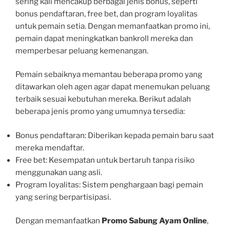
sering kali mencakup berbagai jenis bonus, seperti
bonus pendaftaran, free bet, dan program loyalitas
untuk pemain setia. Dengan memanfaatkan promo ini,
pemain dapat meningkatkan bankroll mereka dan
memperbesar peluang kemenangan.
Pemain sebaiknya memantau beberapa promo yang
ditawarkan oleh agen agar dapat menemukan peluang
terbaik sesuai kebutuhan mereka. Berikut adalah
beberapa jenis promo yang umumnya tersedia:
Bonus pendaftaran: Diberikan kepada pemain baru saat
mereka mendaftar.
Free bet: Kesempatan untuk bertaruh tanpa risiko
menggunakan uang asli.
Program loyalitas: Sistem penghargaan bagi pemain
yang sering berpartisipasi.
Dengan memanfaatkan
Promo Sabung Ayam Online
,