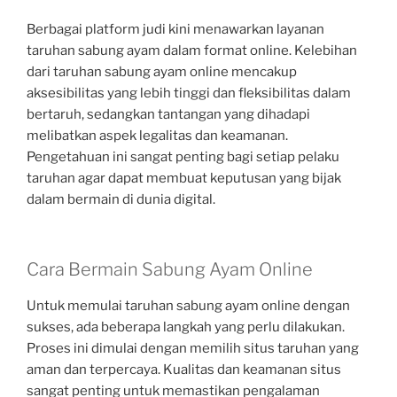
Berbagai platform judi kini menawarkan layanan
taruhan sabung ayam dalam format online. Kelebihan
dari taruhan sabung ayam online mencakup
aksesibilitas yang lebih tinggi dan fleksibilitas dalam
bertaruh, sedangkan tantangan yang dihadapi
melibatkan aspek legalitas dan keamanan.
Pengetahuan ini sangat penting bagi setiap pelaku
taruhan agar dapat membuat keputusan yang bijak
dalam bermain di dunia digital.
Cara Bermain Sabung Ayam Online
Untuk memulai taruhan sabung ayam online dengan
sukses, ada beberapa langkah yang perlu dilakukan.
Proses ini dimulai dengan memilih situs taruhan yang
aman dan terpercaya. Kualitas dan keamanan situs
sangat penting untuk memastikan pengalaman