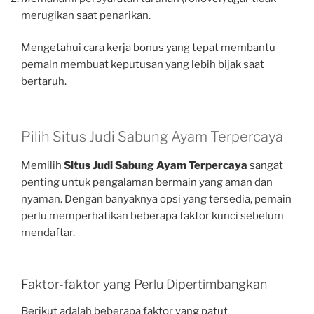
merugikan saat penarikan.
Mengetahui cara kerja bonus yang tepat membantu
pemain membuat keputusan yang lebih bijak saat
bertaruh.
Pilih Situs Judi Sabung Ayam Terpercaya
Memilih
Situs Judi Sabung Ayam Terpercaya
sangat
penting untuk pengalaman bermain yang aman dan
nyaman. Dengan banyaknya opsi yang tersedia, pemain
perlu memperhatikan beberapa faktor kunci sebelum
mendaftar.
Faktor-faktor yang Perlu Dipertimbangkan
Berikut adalah beberapa faktor yang patut