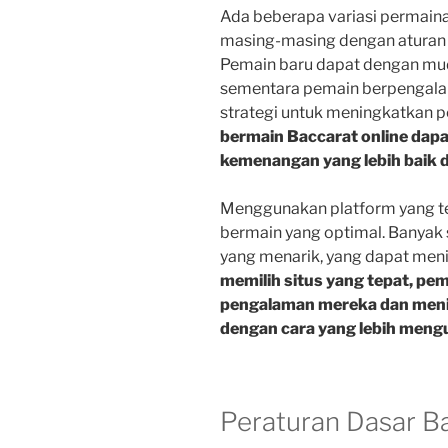
Ada beberapa variasi permaina
masing-masing dengan aturan d
Pemain baru dapat dengan mud
sementara pemain berpengal
strategi untuk meningkatkan 
bermain Baccarat online da
kemenangan yang lebih baik 
Menggunakan platform yang te
bermain yang optimal. Banyak
yang menarik, yang dapat men
memilih situs yang tepat, p
pengalaman mereka dan meni
dengan cara yang lebih men
Peraturan Dasar B