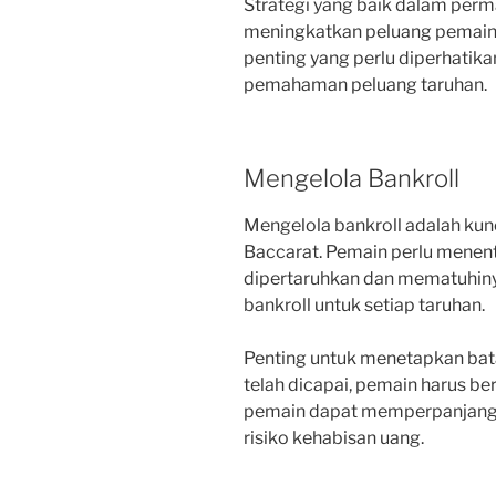
Strategi yang baik dalam perm
meningkatkan peluang pemain
penting yang perlu diperhatika
pemahaman peluang taruhan.
Mengelola Bankroll
Mengelola bankroll adalah kun
Baccarat. Pemain perlu menen
dipertaruhkan dan mematuhinya
bankroll untuk setiap taruhan.
Penting untuk menetapkan bat
telah dicapai, pemain harus ber
pemain dapat memperpanjang 
risiko kehabisan uang.