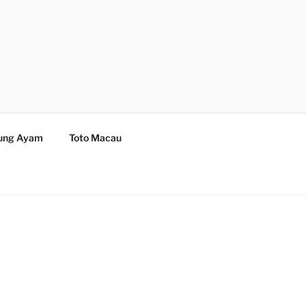
ung Ayam
Toto Macau