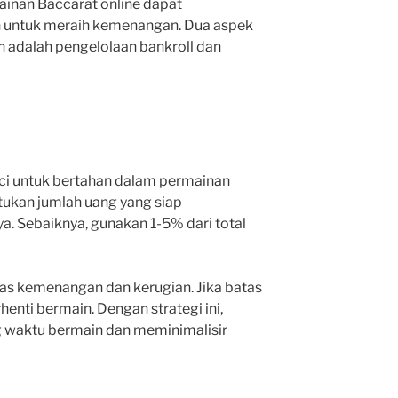
ainan Baccarat online dapat
 untuk meraih kemenangan. Dua aspek
n adalah pengelolaan bankroll dan
ci untuk bertahan dalam permainan
tukan jumlah uang yang siap
. Sebaiknya, gunakan 1-5% dari total
as kemenangan dan kerugian. Jika batas
henti bermain. Dengan strategi ini,
waktu bermain dan meminimalisir