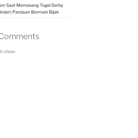
um Saat Memasang Togel Derby
indari: Panduan Bermain Bijak
 Comments
o show.