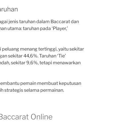
aruhan
ai jenis taruhan dalam Baccarat dan
han utama: taruhan pada ‘Player,’
 peluang menang tertinggi, yaitu sekitar
ngan sekitar 44,6%. Taruhan ‘Tie’
endah, sekitar 9,6%, tetapi menawarkan
 membantu pemain membuat keputusan
bih strategis selama permainan.
Baccarat Online