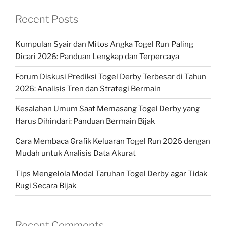
Recent Posts
Kumpulan Syair dan Mitos Angka Togel Run Paling
Dicari 2026: Panduan Lengkap dan Terpercaya
Forum Diskusi Prediksi Togel Derby Terbesar di Tahun
2026: Analisis Tren dan Strategi Bermain
Kesalahan Umum Saat Memasang Togel Derby yang
Harus Dihindari: Panduan Bermain Bijak
Cara Membaca Grafik Keluaran Togel Run 2026 dengan
Mudah untuk Analisis Data Akurat
Tips Mengelola Modal Taruhan Togel Derby agar Tidak
Rugi Secara Bijak
Recent Comments