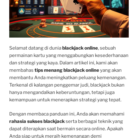
Selamat datang di dunia
blackjack online
, sebuah
permainan kartu yang menggabungkan kesederhanaan
dan strategi yang kaya. Dalam artikel ini, kami akan
membahas
tips menang blackjack online
yang akan
membantu Anda meningkatkan peluang kemenangan.
Terkenal di kalangan penggemar judi, blackjack bukan
hanya mengandalkan keberuntungan, tetapi juga
kemampuan untuk menerapkan strategi yang tepat.
Dengan membaca panduan ini, Anda akan memahami
rahasia sukses blackjack
serta berbagai teknik yang
dapat diterapkan saat bermain secara online. Apakah
Anda siap untuk meraih kemenangan demi