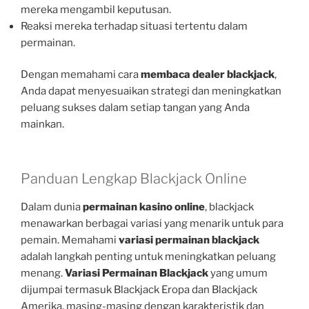
mereka mengambil keputusan.
Reaksi mereka terhadap situasi tertentu dalam
permainan.
Dengan memahami cara
membaca dealer blackjack
,
Anda dapat menyesuaikan strategi dan meningkatkan
peluang sukses dalam setiap tangan yang Anda
mainkan.
Panduan Lengkap Blackjack Online
Dalam dunia
permainan kasino online
, blackjack
menawarkan berbagai variasi yang menarik untuk para
pemain. Memahami
variasi permainan blackjack
adalah langkah penting untuk meningkatkan peluang
menang.
Variasi Permainan Blackjack
yang umum
dijumpai termasuk Blackjack Eropa dan Blackjack
Amerika, masing-masing dengan karakteristik dan