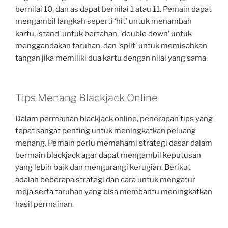
bernilai 10, dan as dapat bernilai 1 atau 11. Pemain dapat
mengambil langkah seperti ‘hit’ untuk menambah
kartu, ‘stand’ untuk bertahan, ‘double down’ untuk
menggandakan taruhan, dan ‘split’ untuk memisahkan
tangan jika memiliki dua kartu dengan nilai yang sama.
Tips Menang Blackjack Online
Dalam permainan blackjack online, penerapan tips yang
tepat sangat penting untuk meningkatkan peluang
menang. Pemain perlu memahami strategi dasar dalam
bermain blackjack agar dapat mengambil keputusan
yang lebih baik dan mengurangi kerugian. Berikut
adalah beberapa strategi dan cara untuk mengatur
meja serta taruhan yang bisa membantu meningkatkan
hasil permainan.