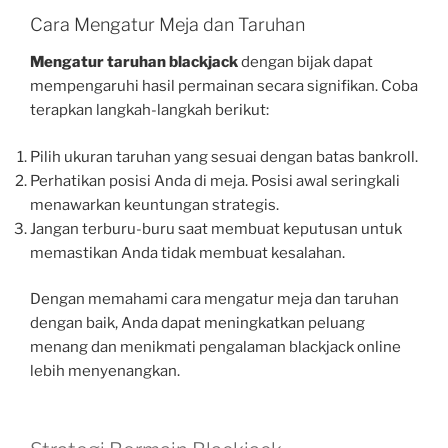
Cara Mengatur Meja dan Taruhan
Mengatur taruhan blackjack
dengan bijak dapat
mempengaruhi hasil permainan secara signifikan. Coba
terapkan langkah-langkah berikut:
Pilih ukuran taruhan yang sesuai dengan batas bankroll.
Perhatikan posisi Anda di meja. Posisi awal seringkali
menawarkan keuntungan strategis.
Jangan terburu-buru saat membuat keputusan untuk
memastikan Anda tidak membuat kesalahan.
Dengan memahami cara mengatur meja dan taruhan
dengan baik, Anda dapat meningkatkan peluang
menang dan menikmati pengalaman blackjack online
lebih menyenangkan.