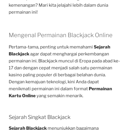
kemenangan? Mari kita jelajahi lebih dalam dunia
permainan ini!
Mengenal Permainan Blackjack Online
Pertama-tama, penting untuk memahami
Sejarah
Blackjack
agar dapat menghargai perkembangan
permainan ini. Blackjack muncul di Eropa pada abad ke-
17 dan dengan cepat menjadi salah satu permainan
kasino paling populer di berbagai belahan dunia.
Dengan kemajuan teknologi, kini Anda dapat
menikmati permainan ini dalam format
Permainan
Kartu Online
yang semakin menarik.
Sejarah Singkat Blackjack
Sejarah Blackjack
menunjukkan bagaimana