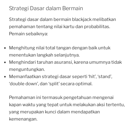
Strategi Dasar dalam Bermain
Strategi dasar dalam bermain blackjack melibatkan
pemahaman tentang nilai kartu dan probabilitas.
Pemain sebaiknya:
Menghitung nilai total tangan dengan baik untuk
menentukan langkah selanjutnya.
Menghindari taruhan asuransi, karena umumnya tidak
menguntungkan.
Memanfaatkan strategi dasar seperti ‘hit’, ‘stand’,
‘double down’, dan ‘split’ secara optimal.
Pemahaman ini termasuk pengetahuan mengenai
kapan waktu yang tepat untuk melakukan aksi tertentu,
yang merupakan kunci dalam mendapatkan
kemenangan.