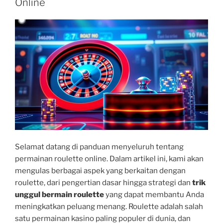
Online
Selamat datang di panduan menyeluruh tentang
permainan roulette online. Dalam artikel ini, kami akan
mengulas berbagai aspek yang berkaitan dengan
roulette, dari pengertian dasar hingga strategi dan
trik
unggul bermain roulette
yang dapat membantu Anda
meningkatkan peluang menang. Roulette adalah salah
satu permainan kasino paling populer di dunia, dan