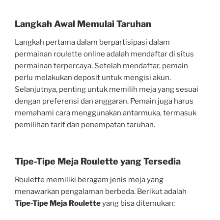
Langkah Awal Memulai Taruhan
Langkah pertama dalam berpartisipasi dalam
permainan roulette online adalah mendaftar di situs
permainan terpercaya. Setelah mendaftar, pemain
perlu melakukan deposit untuk mengisi akun.
Selanjutnya, penting untuk memilih meja yang sesuai
dengan preferensi dan anggaran. Pemain juga harus
memahami cara menggunakan antarmuka, termasuk
pemilihan tarif dan penempatan taruhan.
Tipe-Tipe Meja Roulette yang Tersedia
Roulette memiliki beragam jenis meja yang
menawarkan pengalaman berbeda. Berikut adalah
Tipe-Tipe Meja Roulette
yang bisa ditemukan: