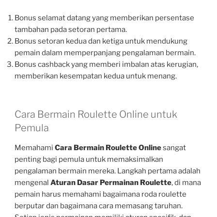
Bonus selamat datang yang memberikan persentase
tambahan pada setoran pertama.
Bonus setoran kedua dan ketiga untuk mendukung
pemain dalam memperpanjang pengalaman bermain.
Bonus cashback yang memberi imbalan atas kerugian,
memberikan kesempatan kedua untuk menang.
Cara Bermain Roulette Online untuk
Pemula
Memahami
Cara Bermain Roulette Online
sangat
penting bagi pemula untuk memaksimalkan
pengalaman bermain mereka. Langkah pertama adalah
mengenal
Aturan Dasar Permainan Roulette
, di mana
pemain harus memahami bagaimana roda roulette
berputar dan bagaimana cara memasang taruhan.