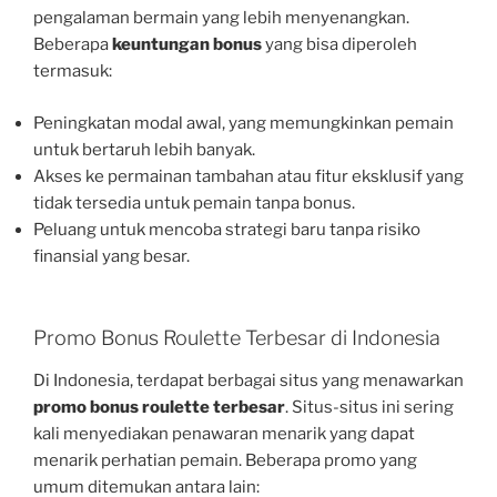
pengalaman bermain yang lebih menyenangkan.
Beberapa
keuntungan bonus
yang bisa diperoleh
termasuk:
Peningkatan modal awal, yang memungkinkan pemain
untuk bertaruh lebih banyak.
Akses ke permainan tambahan atau fitur eksklusif yang
tidak tersedia untuk pemain tanpa bonus.
Peluang untuk mencoba strategi baru tanpa risiko
finansial yang besar.
Promo Bonus Roulette Terbesar di Indonesia
Di Indonesia, terdapat berbagai situs yang menawarkan
promo bonus roulette terbesar
. Situs-situs ini sering
kali menyediakan penawaran menarik yang dapat
menarik perhatian pemain. Beberapa promo yang
umum ditemukan antara lain: