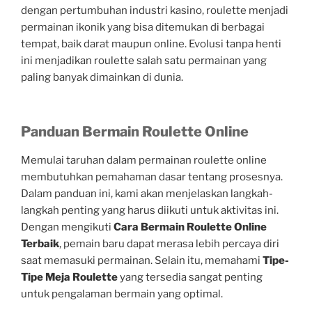
dengan pertumbuhan industri kasino, roulette menjadi
permainan ikonik yang bisa ditemukan di berbagai
tempat, baik darat maupun online. Evolusi tanpa henti
ini menjadikan roulette salah satu permainan yang
paling banyak dimainkan di dunia.
Panduan Bermain Roulette Online
Memulai taruhan dalam permainan roulette online
membutuhkan pemahaman dasar tentang prosesnya.
Dalam panduan ini, kami akan menjelaskan langkah-
langkah penting yang harus diikuti untuk aktivitas ini.
Dengan mengikuti
Cara Bermain Roulette Online
Terbaik
, pemain baru dapat merasa lebih percaya diri
saat memasuki permainan. Selain itu, memahami
Tipe-
Tipe Meja Roulette
yang tersedia sangat penting
untuk pengalaman bermain yang optimal.