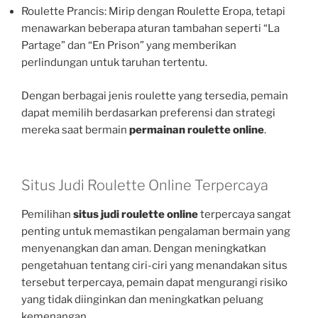
Roulette Prancis: Mirip dengan Roulette Eropa, tetapi
menawarkan beberapa aturan tambahan seperti “La
Partage” dan “En Prison” yang memberikan
perlindungan untuk taruhan tertentu.
Dengan berbagai jenis roulette yang tersedia, pemain
dapat memilih berdasarkan preferensi dan strategi
mereka saat bermain
permainan roulette online
.
Situs Judi Roulette Online Terpercaya
Pemilihan
situs judi roulette online
terpercaya sangat
penting untuk memastikan pengalaman bermain yang
menyenangkan dan aman. Dengan meningkatkan
pengetahuan tentang ciri-ciri yang menandakan situs
tersebut terpercaya, pemain dapat mengurangi risiko
yang tidak diinginkan dan meningkatkan peluang
kemenangan.