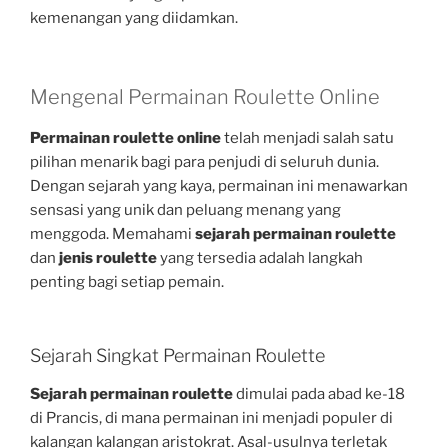
kemenangan yang diidamkan.
Mengenal Permainan Roulette Online
Permainan roulette online
telah menjadi salah satu
pilihan menarik bagi para penjudi di seluruh dunia.
Dengan sejarah yang kaya, permainan ini menawarkan
sensasi yang unik dan peluang menang yang
menggoda. Memahami
sejarah permainan roulette
dan
jenis roulette
yang tersedia adalah langkah
penting bagi setiap pemain.
Sejarah Singkat Permainan Roulette
Sejarah permainan roulette
dimulai pada abad ke-18
di Prancis, di mana permainan ini menjadi populer di
kalangan kalangan aristokrat. Asal-usulnya terletak