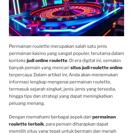
Permainan roulette merupakan salah satu jenis
permainan kasino yang sangat populer, terutama dalam
konteks
judi online roulette
. Di era digital ini, semakin
banyak pemain yang mencari
situs judi roulette online
terpercaya. Dalam artikel ini, Anda akan menemukan
informasi lengkap mengenai permainan roulette,
termasuk sejarah singkat, jenis-jenis yang tersedia,
hingga tips dan strategi yang dapat meningkatkan
peluang menang.
Dengan memahami berbagai aspek dari
permainan
roulette terbaik
, para pemain diharapkan dapat
memilih situs yang tepat untuk bermain dan meraih