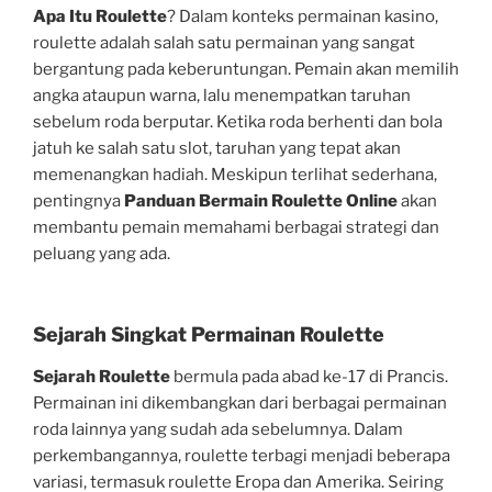
Apa Itu Roulette
? Dalam konteks permainan kasino,
roulette adalah salah satu permainan yang sangat
bergantung pada keberuntungan. Pemain akan memilih
angka ataupun warna, lalu menempatkan taruhan
sebelum roda berputar. Ketika roda berhenti dan bola
jatuh ke salah satu slot, taruhan yang tepat akan
memenangkan hadiah. Meskipun terlihat sederhana,
pentingnya
Panduan Bermain Roulette Online
akan
membantu pemain memahami berbagai strategi dan
peluang yang ada.
Sejarah Singkat Permainan Roulette
Sejarah Roulette
bermula pada abad ke-17 di Prancis.
Permainan ini dikembangkan dari berbagai permainan
roda lainnya yang sudah ada sebelumnya. Dalam
perkembangannya, roulette terbagi menjadi beberapa
variasi, termasuk roulette Eropa dan Amerika. Seiring