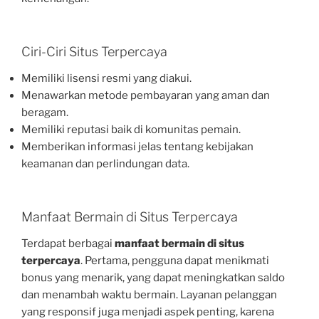
Ciri-Ciri Situs Terpercaya
Memiliki lisensi resmi yang diakui.
Menawarkan metode pembayaran yang aman dan
beragam.
Memiliki reputasi baik di komunitas pemain.
Memberikan informasi jelas tentang kebijakan
keamanan dan perlindungan data.
Manfaat Bermain di Situs Terpercaya
Terdapat berbagai
manfaat bermain di situs
terpercaya
. Pertama, pengguna dapat menikmati
bonus yang menarik, yang dapat meningkatkan saldo
dan menambah waktu bermain. Layanan pelanggan
yang responsif juga menjadi aspek penting, karena