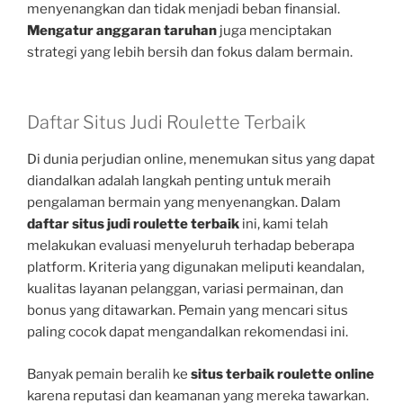
menyenangkan dan tidak menjadi beban finansial.
Mengatur anggaran taruhan
juga menciptakan
strategi yang lebih bersih dan fokus dalam bermain.
Daftar Situs Judi Roulette Terbaik
Di dunia perjudian online, menemukan situs yang dapat
diandalkan adalah langkah penting untuk meraih
pengalaman bermain yang menyenangkan. Dalam
daftar situs judi roulette terbaik
ini, kami telah
melakukan evaluasi menyeluruh terhadap beberapa
platform. Kriteria yang digunakan meliputi keandalan,
kualitas layanan pelanggan, variasi permainan, dan
bonus yang ditawarkan. Pemain yang mencari situs
paling cocok dapat mengandalkan rekomendasi ini.
Banyak pemain beralih ke
situs terbaik roulette online
karena reputasi dan keamanan yang mereka tawarkan.