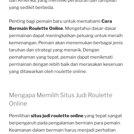
dan Amerika, yang memiliki peraturan dan tampilan
yang sedikit berbeda.
Penting bagi pemain baru untuk memahami
Cara
Bermain Roulette Online
. Mengetahui dasar-dasar
permainan dapat meningkatkan peluang untuk meraih
kemenangan. Pemain akan menemukan berbagai jenis
taruhan dan strategi yang menarik. Dengan
pemahaman yang tepat, pemain dapat menikmati
permainan dengan lebih baik dan merasakan keseruan
yang ditawarkan oleh roulette online.
Mengapa Memilih Situs Judi Roulette
Online
Pemilihan
situs judi roulette online
yang tepat sangat
berpengaruh pada pengalaman bermain para pemain.
Keamanan dalam bermain harus menjadi perhatian