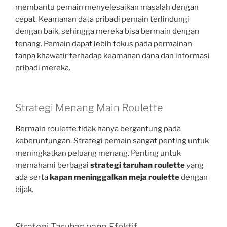
membantu pemain menyelesaikan masalah dengan
cepat. Keamanan data pribadi pemain terlindungi
dengan baik, sehingga mereka bisa bermain dengan
tenang. Pemain dapat lebih fokus pada permainan
tanpa khawatir terhadap keamanan dana dan informasi
pribadi mereka.
Strategi Menang Main Roulette
Bermain roulette tidak hanya bergantung pada
keberuntungan. Strategi pemain sangat penting untuk
meningkatkan peluang menang. Penting untuk
memahami berbagai
strategi taruhan roulette
yang
ada serta
kapan meninggalkan meja roulette
dengan
bijak.
Strategi Taruhan yang Efektif