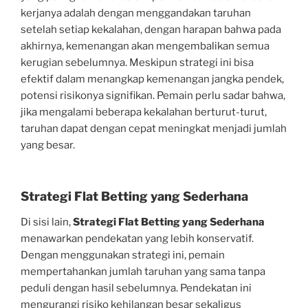
kerjanya adalah dengan menggandakan taruhan
setelah setiap kekalahan, dengan harapan bahwa pada
akhirnya, kemenangan akan mengembalikan semua
kerugian sebelumnya. Meskipun strategi ini bisa
efektif dalam menangkap kemenangan jangka pendek,
potensi risikonya signifikan. Pemain perlu sadar bahwa,
jika mengalami beberapa kekalahan berturut-turut,
taruhan dapat dengan cepat meningkat menjadi jumlah
yang besar.
Strategi Flat Betting yang Sederhana
Di sisi lain,
Strategi Flat Betting yang Sederhana
menawarkan pendekatan yang lebih konservatif.
Dengan menggunakan strategi ini, pemain
mempertahankan jumlah taruhan yang sama tanpa
peduli dengan hasil sebelumnya. Pendekatan ini
mengurangi risiko kehilangan besar sekaligus