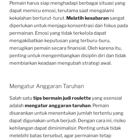
Pemain harus siap menghadapi berbagai situasi yang
dapat memicu emosi, terutama saat mengalami
kekalahan berturut-turut.
Melatih kesabaran
sangat
diperlukan untuk menjaga konsentrasi dan fokus pada
permainan. Emosi yang tidak terkelola dapat
mengakibatkan keputusan yang terburu-buru,
merugikan pemain secara finansial. Oleh karena itu,
penting untuk mengembangkan disiplin diri dan tidak
membiarkan keadaan mengubah strategi awal.
Mengatur Anggaran Taruhan
Salah satu
tips bermain judi roulette
yang esensial
adalah
mengatur anggaran taruhan
. Pemain
disarankan untuk menentukan jumlah tertentu yang
dapat digunakan untuk berjudi. Dengan cara ini, risiko
kehilangan dapat diminimalisir. Penting untuk tidak
melebihi batas tersebut, agar permainan tetap