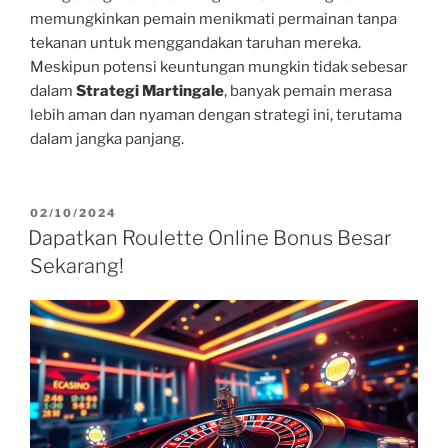
memungkinkan pemain menikmati permainan tanpa
tekanan untuk menggandakan taruhan mereka.
Meskipun potensi keuntungan mungkin tidak sebesar
dalam
Strategi Martingale
, banyak pemain merasa
lebih aman dan nyaman dengan strategi ini, terutama
dalam jangka panjang.
POSTED
02/10/2024
ON
Dapatkan Roulette Online Bonus Besar
Sekarang!