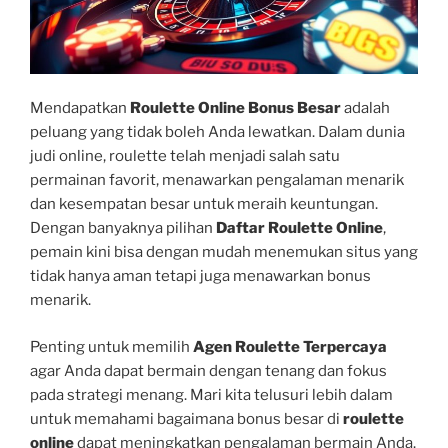
Mendapatkan
Roulette Online Bonus Besar
adalah
peluang yang tidak boleh Anda lewatkan. Dalam dunia
judi online, roulette telah menjadi salah satu
permainan favorit, menawarkan pengalaman menarik
dan kesempatan besar untuk meraih keuntungan.
Dengan banyaknya pilihan
Daftar Roulette Online
,
pemain kini bisa dengan mudah menemukan situs yang
tidak hanya aman tetapi juga menawarkan bonus
menarik.
Penting untuk memilih
Agen Roulette Terpercaya
agar Anda dapat bermain dengan tenang dan fokus
pada strategi menang. Mari kita telusuri lebih dalam
untuk memahami bagaimana bonus besar di
roulette
online
dapat meningkatkan pengalaman bermain Anda.