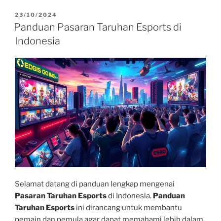
POSTED
23/10/2024
ON
Panduan Pasaran Taruhan Esports di
Indonesia
Selamat datang di panduan lengkap mengenai
Pasaran Taruhan Esports
di Indonesia.
Panduan
Taruhan Esports
ini dirancang untuk membantu
pemain dan pemula agar dapat memahami lebih dalam