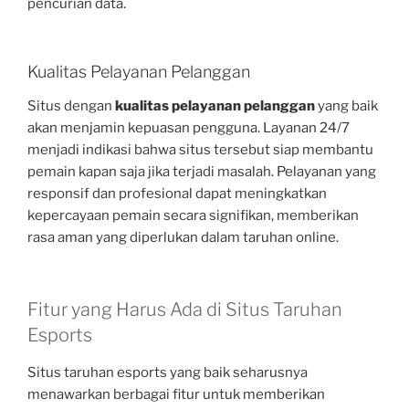
pencurian data.
Kualitas Pelayanan Pelanggan
Situs dengan
kualitas pelayanan pelanggan
yang baik
akan menjamin kepuasan pengguna. Layanan 24/7
menjadi indikasi bahwa situs tersebut siap membantu
pemain kapan saja jika terjadi masalah. Pelayanan yang
responsif dan profesional dapat meningkatkan
kepercayaan pemain secara signifikan, memberikan
rasa aman yang diperlukan dalam taruhan online.
Fitur yang Harus Ada di Situs Taruhan
Esports
Situs taruhan esports yang baik seharusnya
menawarkan berbagai fitur untuk memberikan