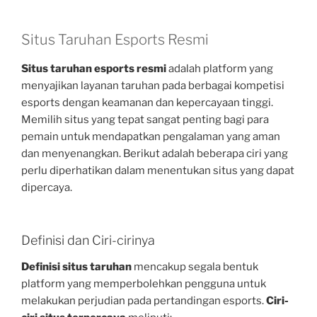
Situs Taruhan Esports Resmi
Situs taruhan esports resmi
adalah platform yang
menyajikan layanan taruhan pada berbagai kompetisi
esports dengan keamanan dan kepercayaan tinggi.
Memilih situs yang tepat sangat penting bagi para
pemain untuk mendapatkan pengalaman yang aman
dan menyenangkan. Berikut adalah beberapa ciri yang
perlu diperhatikan dalam menentukan situs yang dapat
dipercaya.
Definisi dan Ciri-cirinya
Definisi situs taruhan
mencakup segala bentuk
platform yang memperbolehkan pengguna untuk
melakukan perjudian pada pertandingan esports.
Ciri-