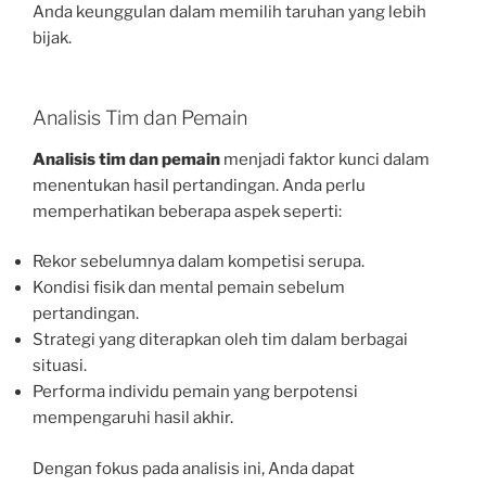
Anda keunggulan dalam memilih taruhan yang lebih
bijak.
Analisis Tim dan Pemain
Analisis tim dan pemain
menjadi faktor kunci dalam
menentukan hasil pertandingan. Anda perlu
memperhatikan beberapa aspek seperti:
Rekor sebelumnya dalam kompetisi serupa.
Kondisi fisik dan mental pemain sebelum
pertandingan.
Strategi yang diterapkan oleh tim dalam berbagai
situasi.
Performa individu pemain yang berpotensi
mempengaruhi hasil akhir.
Dengan fokus pada analisis ini, Anda dapat