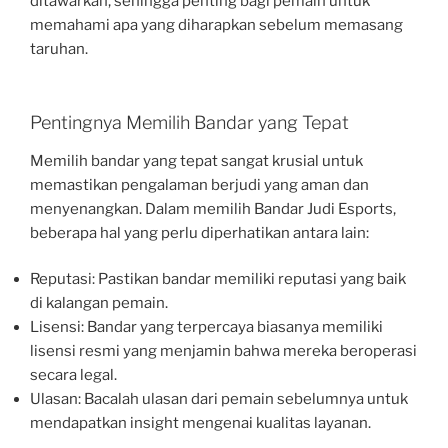
ditawarkan, sehingga penting bagi pemain untuk
memahami apa yang diharapkan sebelum memasang
taruhan.
Pentingnya Memilih Bandar yang Tepat
Memilih bandar yang tepat sangat krusial untuk
memastikan pengalaman berjudi yang aman dan
menyenangkan. Dalam memilih Bandar Judi Esports,
beberapa hal yang perlu diperhatikan antara lain:
Reputasi: Pastikan bandar memiliki reputasi yang baik
di kalangan pemain.
Lisensi: Bandar yang terpercaya biasanya memiliki
lisensi resmi yang menjamin bahwa mereka beroperasi
secara legal.
Ulasan: Bacalah ulasan dari pemain sebelumnya untuk
mendapatkan insight mengenai kualitas layanan.