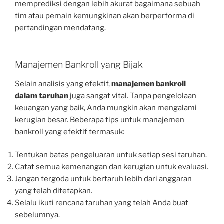
memprediksi dengan lebih akurat bagaimana sebuah
tim atau pemain kemungkinan akan berperforma di
pertandingan mendatang.
Manajemen Bankroll yang Bijak
Selain analisis yang efektif,
manajemen bankroll
dalam taruhan
juga sangat vital. Tanpa pengelolaan
keuangan yang baik, Anda mungkin akan mengalami
kerugian besar. Beberapa tips untuk manajemen
bankroll yang efektif termasuk:
Tentukan batas pengeluaran untuk setiap sesi taruhan.
Catat semua kemenangan dan kerugian untuk evaluasi.
Jangan tergoda untuk bertaruh lebih dari anggaran
yang telah ditetapkan.
Selalu ikuti rencana taruhan yang telah Anda buat
sebelumnya.