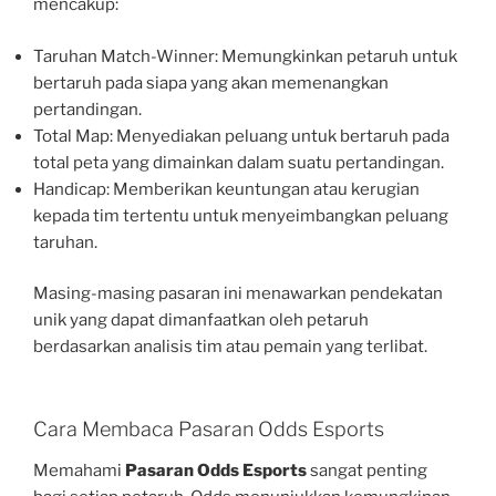
mencakup:
Taruhan Match-Winner: Memungkinkan petaruh untuk
bertaruh pada siapa yang akan memenangkan
pertandingan.
Total Map: Menyediakan peluang untuk bertaruh pada
total peta yang dimainkan dalam suatu pertandingan.
Handicap: Memberikan keuntungan atau kerugian
kepada tim tertentu untuk menyeimbangkan peluang
taruhan.
Masing-masing pasaran ini menawarkan pendekatan
unik yang dapat dimanfaatkan oleh petaruh
berdasarkan analisis tim atau pemain yang terlibat.
Cara Membaca Pasaran Odds Esports
Memahami
Pasaran Odds Esports
sangat penting