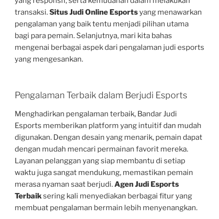
yang responsif, serta kemudahan dalam melakukan
transaksi.
Situs Judi Online Esports
yang menawarkan
pengalaman yang baik tentu menjadi pilihan utama
bagi para pemain. Selanjutnya, mari kita bahas
mengenai berbagai aspek dari pengalaman judi esports
yang mengesankan.
Pengalaman Terbaik dalam Berjudi Esports
Menghadirkan pengalaman terbaik, Bandar Judi
Esports memberikan platform yang intuitif dan mudah
digunakan. Dengan desain yang menarik, pemain dapat
dengan mudah mencari permainan favorit mereka.
Layanan pelanggan yang siap membantu di setiap
waktu juga sangat mendukung, memastikan pemain
merasa nyaman saat berjudi.
Agen Judi Esports
Terbaik
sering kali menyediakan berbagai fitur yang
membuat pengalaman bermain lebih menyenangkan.