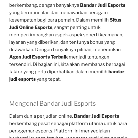
berkembang, dengan banyaknya
Bandar Judi Esports
yang bermunculan dan menawarkan beragam
kesempatan bagi para pemain. Dalam memilih
Situs
Judi Online Esports
, sangat penting untuk
mempertimbangkan aspek-aspek seperti keamanan,
layanan yang diberikan, dan tentunya bonus yang
ditawarkan. Dengan banyaknya pilihan, menemukan
Agen Judi Esports Terbaik
menjadi tantangan
tersendiri. Di bagian ini, kita akan membahas berbagai
faktor yang perlu diperhatikan dalam memilih
bandar
judi esports
yang tepat.
Mengenal Bandar Judi Esports
Dalam dunia perjudian online,
Bandar Judi Esports
berkembang pesat sebagai platform utama untuk para
penggemar esports. Platform ini menyediakan