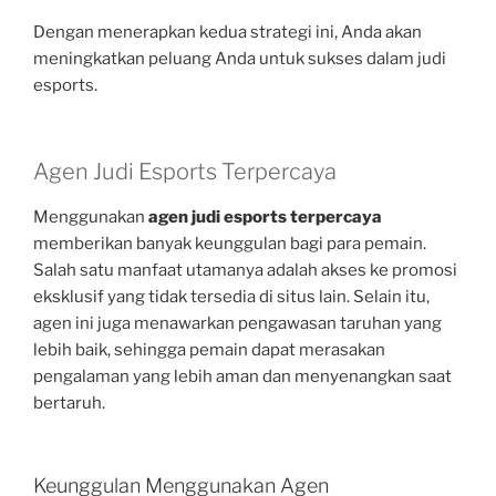
Dengan menerapkan kedua strategi ini, Anda akan
meningkatkan peluang Anda untuk sukses dalam judi
esports.
Agen Judi Esports Terpercaya
Menggunakan
agen judi esports terpercaya
memberikan banyak keunggulan bagi para pemain.
Salah satu manfaat utamanya adalah akses ke promosi
eksklusif yang tidak tersedia di situs lain. Selain itu,
agen ini juga menawarkan pengawasan taruhan yang
lebih baik, sehingga pemain dapat merasakan
pengalaman yang lebih aman dan menyenangkan saat
bertaruh.
Keunggulan Menggunakan Agen