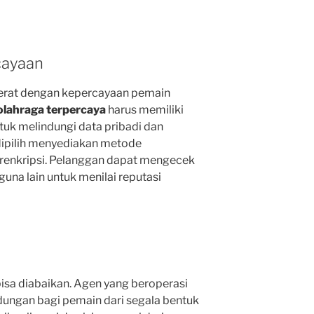
cayaan
erat dengan kepercayaan pemain
olahraga terpercaya
harus memiliki
uk melindungi data pribadi dan
 dipilih menyediakan metode
renkripsi. Pelanggan dapat mengecek
guna lain untuk menilai reputasi
bisa diabaikan. Agen yang beroperasi
dungan bagi pemain dari segala bentuk