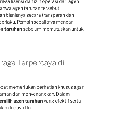
ksa lisensi dan izin operasi dari agen
bahwa agen taruhan tersebut
n bisnisnya secara transparan dan
berlaku. Pemain sebaiknya mencari
en taruhan
sebelum memutuskan untuk
raga Terpercaya di
epat memerlukan perhatian khusus agar
 aman dan menyenangkan. Dalam
emilih agen taruhan
yang efektif serta
lam industri ini.