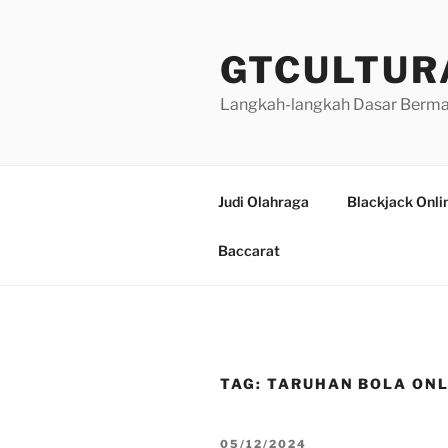
Skip
to
GTCULTUR
content
Langkah-langkah Dasar Bermai
Judi Olahraga
Blackjack Onli
Baccarat
TAG:
TARUHAN BOLA ONL
POSTED
05/12/2024