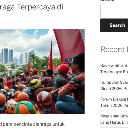
raga Terpercaya di
Search
Recent 
Review Situs 
Terpercaya: P
Kumpulan Syair
Dicari 2026: 
Forum Diskusi P
Tahun 2026: An
Kesalahan Um
yang Harus Dih
agi para pencinta olahraga untuk