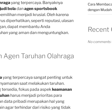
hraga
yang terpercaya. Banyaknya
Cara Membaca 
judi bola
dan
agen sportsbook
dengan Mudah u
emilihan menjadi krusial. Oleh karena
us diperhatikan, seperti reputasi, ulasan
ggan, dapat membantu Anda
Recent
uhan yang aman dan menguntungkan.
No comments t
h Agen Taruhan Olahraga
a
yang terpercaya sangat penting untuk
yamanan saat melakukan taruhan.
 tersedia, fokus pada aspek
keamanan
ruhan
harus menjadi prioritas para
an data pribadi merupakan hal yang
n agar terhindar dari risiko yang tidak