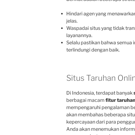
Hindari agen yang menawarkan 
jelas.
Waspadai situs yang tidak tra
layanannya.
Selalu pastikan bahwa semua i
terlindungi dengan baik.
Situs Taruhan Onli
Di Indonesia, terdapat banyak
berbagai macam
fitur taruha
mempengaruhi pengalaman ber
akan membahas beberapa situ
kepercayaan dari para penggun
Anda akan menemukan informas