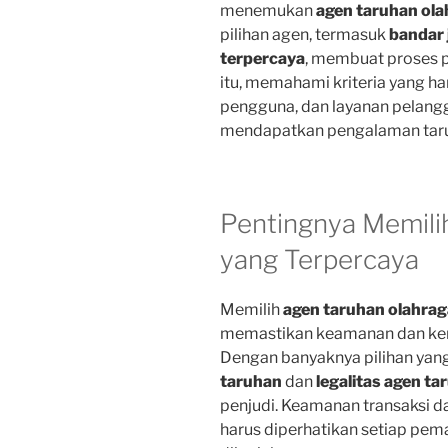
menemukan
agen taruhan ola
pilihan agen, termasuk
bandar 
terpercaya
, membuat proses p
itu, memahami kriteria yang har
pengguna, dan layanan pelan
mendapatkan pengalaman tar
Pentingnya Memili
yang Terpercaya
Memilih
agen taruhan olahrag
memastikan keamanan dan ken
Dengan banyaknya pilihan yang
taruhan
dan
legalitas agen ta
penjudi. Keamanan transaksi d
harus diperhatikan setiap pemai