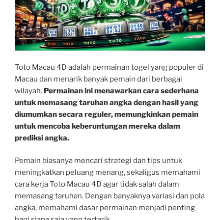
Toto Macau 4D adalah permainan togel yang populer di
Macau dan menarik banyak pemain dari berbagai
wilayah.
Permainan ini menawarkan cara sederhana
untuk memasang taruhan angka dengan hasil yang
diumumkan secara reguler, memungkinkan pemain
untuk mencoba keberuntungan mereka dalam
prediksi angka.
Pemain biasanya mencari strategi dan tips untuk
meningkatkan peluang menang, sekaligus memahami
cara kerja Toto Macau 4D agar tidak salah dalam
memasang taruhan. Dengan banyaknya variasi dan pola
angka, memahami dasar permainan menjadi penting
bagi siapa saja yang tertarik.