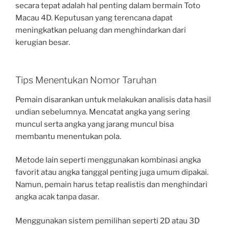
secara tepat adalah hal penting dalam bermain Toto
Macau 4D. Keputusan yang terencana dapat
meningkatkan peluang dan menghindarkan dari
kerugian besar.
Tips Menentukan Nomor Taruhan
Pemain disarankan untuk melakukan analisis data hasil
undian sebelumnya. Mencatat angka yang sering
muncul serta angka yang jarang muncul bisa
membantu menentukan pola.
Metode lain seperti menggunakan kombinasi angka
favorit atau angka tanggal penting juga umum dipakai.
Namun, pemain harus tetap realistis dan menghindari
angka acak tanpa dasar.
Menggunakan sistem pemilihan seperti 2D atau 3D