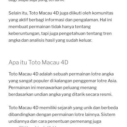
Selain itu, Toto Macau 4D juga diikuti oleh komunitas
yang aktif berbagi informasi dan pengalaman. Hal ini
membuat permainan tidak hanya tentang
keberuntungan, tapi juga pengetahuan tentang tren
angka dan analisis hasil yang sudah keluar.
Apa itu Toto Macau 4D
Toto Macau 4D adalah sebuah permainan lotre angka
yang sangat populer di kalangan penggemar lotre Asia.
Permainan ini menawarkan peluang menang
berdasarkan undian angka yang ditarik secara resmi.
Toto Macau 4D memiliki sejarah yang unik dan berbeda
dibandingkan dengan permainan lotre lainnya. Sistem
undiannya dan cara penentuan pemenang juga