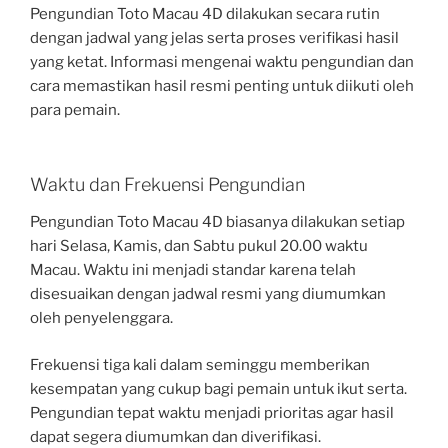
Pengundian Toto Macau 4D dilakukan secara rutin
dengan jadwal yang jelas serta proses verifikasi hasil
yang ketat. Informasi mengenai waktu pengundian dan
cara memastikan hasil resmi penting untuk diikuti oleh
para pemain.
Waktu dan Frekuensi Pengundian
Pengundian Toto Macau 4D biasanya dilakukan setiap
hari Selasa, Kamis, dan Sabtu pukul 20.00 waktu
Macau. Waktu ini menjadi standar karena telah
disesuaikan dengan jadwal resmi yang diumumkan
oleh penyelenggara.
Frekuensi tiga kali dalam seminggu memberikan
kesempatan yang cukup bagi pemain untuk ikut serta.
Pengundian tepat waktu menjadi prioritas agar hasil
dapat segera diumumkan dan diverifikasi.