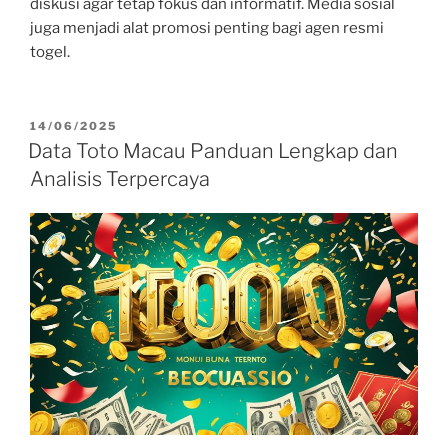
diskusi agar tetap fokus dan informatif. Media sosial
juga menjadi alat promosi penting bagi agen resmi
togel.
POSTED
14/06/2025
ON
Data Toto Macau Panduan Lengkap dan
Analisis Terpercaya