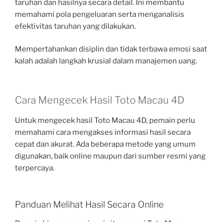
taruhan dan hasilnya secara detail. Ini membantu
memahami pola pengeluaran serta menganalisis
efektivitas taruhan yang dilakukan.
Mempertahankan disiplin dan tidak terbawa emosi saat
kalah adalah langkah krusial dalam manajemen uang.
Cara Mengecek Hasil Toto Macau 4D
Untuk mengecek hasil Toto Macau 4D, pemain perlu
memahami cara mengakses informasi hasil secara
cepat dan akurat. Ada beberapa metode yang umum
digunakan, baik online maupun dari sumber resmi yang
terpercaya.
Panduan Melihat Hasil Secara Online