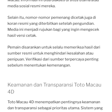
media sosial resmi mereka.
Selain itu, nomor-nomor pemenang dicetak juga di
koran resmi yang diterbitkan setelah pengundian.
Media ini menjadi rujukan bagi yang ingin mengecek
hasil versi cetak.
Pemain disarankan untuk selalu memeriksa hasil dari
sumber resmi untuk menghindari kesalahan atau
penipuan. Verifikasi dari sumber terpercaya penting
sebelum menentukan kemenangan.
Keamanan dan Transparansi Toto Macau
4D
Toto Macau 4D menempatkan pentingnya keamanan
dan transparansi sebagai prioritas utama. Sistem yang