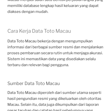
memiliki database lengkap hasil keluaran yang dapat
diakses dengan mudah.
Cara Kerja Data Toto Macau
Data Toto Macau bekerja dengan mengumpulkan
informasi dari berbagai sumber resmi dan menjalankan
proses pembaruan secara rutin untuk menjaga akurasi.
Sistem ini memastikan data yang disediakan selalu
terbaru dan relevan bagi pengguna.
Sumber Data Toto Macau
Data Toto Macau diperoleh dari sumber utama seperti
hasil pengundian resmi yang dikeluarkan oleh otoritas
Macau. Selain itu, data juga dikumpulkan dari laporan
pasar taruhan dan catatan hasil sebelumnya yang