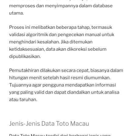
memproses dan menyimpannya dalam database
utama.
Proses ini melibatkan beberapa tahap, termasuk
validasi algoritmik dan pengecekan manual untuk
menghindari kesalahan. Jika ditemukan
ketidaksesuaian, data akan dikoreksi sebelum
dipublikasikan.
Pemutakhiran dilakukan secara cepat, biasanya dalam
hitungan menit setelah hasil resmi diumumkan.
Tujuannya agar pengguna mendapatkan informasi
yang paling valid dan dapat diandalkan untuk analisa
atau taruhan.
Jenis-Jenis Data Toto Macau
Data Toto Macau terdiri dari berbagai jenis yang