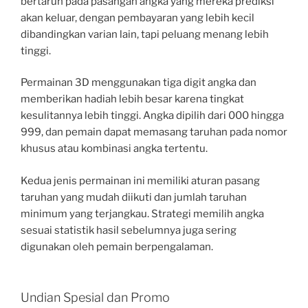
bertaruh pada pasangan angka yang mereka prediksi
akan keluar, dengan pembayaran yang lebih kecil
dibandingkan varian lain, tapi peluang menang lebih
tinggi.
Permainan 3D menggunakan tiga digit angka dan
memberikan hadiah lebih besar karena tingkat
kesulitannya lebih tinggi. Angka dipilih dari 000 hingga
999, dan pemain dapat memasang taruhan pada nomor
khusus atau kombinasi angka tertentu.
Kedua jenis permainan ini memiliki aturan pasang
taruhan yang mudah diikuti dan jumlah taruhan
minimum yang terjangkau. Strategi memilih angka
sesuai statistik hasil sebelumnya juga sering
digunakan oleh pemain berpengalaman.
Undian Spesial dan Promo