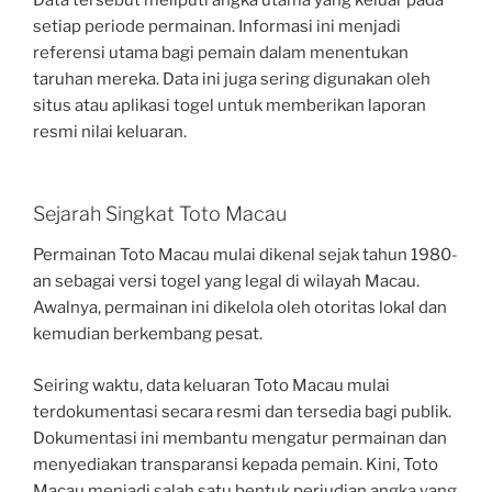
Data tersebut meliputi angka utama yang keluar pada
setiap periode permainan. Informasi ini menjadi
referensi utama bagi pemain dalam menentukan
taruhan mereka. Data ini juga sering digunakan oleh
situs atau aplikasi togel untuk memberikan laporan
resmi nilai keluaran.
Sejarah Singkat Toto Macau
Permainan Toto Macau mulai dikenal sejak tahun 1980-
an sebagai versi togel yang legal di wilayah Macau.
Awalnya, permainan ini dikelola oleh otoritas lokal dan
kemudian berkembang pesat.
Seiring waktu, data keluaran Toto Macau mulai
terdokumentasi secara resmi dan tersedia bagi publik.
Dokumentasi ini membantu mengatur permainan dan
menyediakan transparansi kepada pemain. Kini, Toto
Macau menjadi salah satu bentuk perjudian angka yang