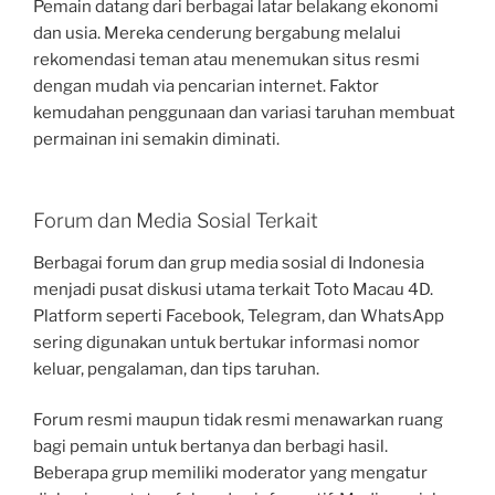
Pemain datang dari berbagai latar belakang ekonomi
dan usia. Mereka cenderung bergabung melalui
rekomendasi teman atau menemukan situs resmi
dengan mudah via pencarian internet. Faktor
kemudahan penggunaan dan variasi taruhan membuat
permainan ini semakin diminati.
Forum dan Media Sosial Terkait
Berbagai forum dan grup media sosial di Indonesia
menjadi pusat diskusi utama terkait Toto Macau 4D.
Platform seperti Facebook, Telegram, dan WhatsApp
sering digunakan untuk bertukar informasi nomor
keluar, pengalaman, dan tips taruhan.
Forum resmi maupun tidak resmi menawarkan ruang
bagi pemain untuk bertanya dan berbagi hasil.
Beberapa grup memiliki moderator yang mengatur