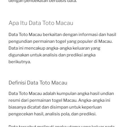
dengan pendekatan berbasis data.
Apa Itu Data Toto Macau
Data Toto Macau berkaitan dengan informasi dan hasil
pengundian permainan togel yang populer di Macau.
Data ini mencakup angka-angka keluaran yang
digunakan untuk analisis dan prediksi angka
berikutnya.
Definisi Data Toto Macau
Data Toto Macau adalah kumpulan angka hasil undian
resmi dari permainan togel Macau. Angka-angka ini
biasanya dicatat dan disimpan untuk keperluan
pengecekan hasil, analisis pola, dan prediksi.