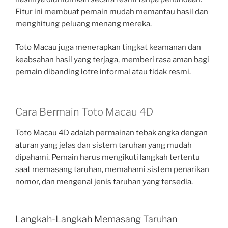
Fitur ini membuat pemain mudah memantau hasil dan
menghitung peluang menang mereka.
Toto Macau juga menerapkan tingkat keamanan dan
keabsahan hasil yang terjaga, memberi rasa aman bagi
pemain dibanding lotre informal atau tidak resmi.
Cara Bermain Toto Macau 4D
Toto Macau 4D adalah permainan tebak angka dengan
aturan yang jelas dan sistem taruhan yang mudah
dipahami. Pemain harus mengikuti langkah tertentu
saat memasang taruhan, memahami sistem penarikan
nomor, dan mengenal jenis taruhan yang tersedia.
Langkah-Langkah Memasang Taruhan