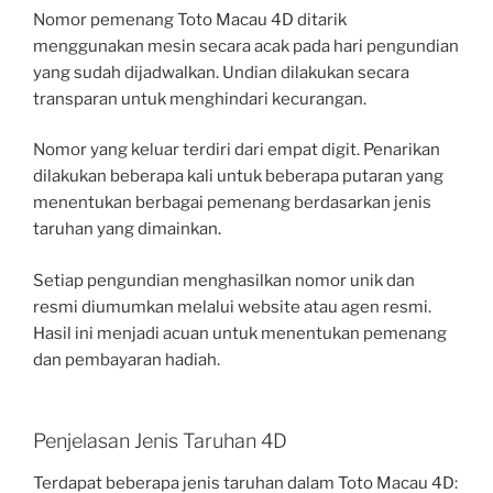
Nomor pemenang Toto Macau 4D ditarik
menggunakan mesin secara acak pada hari pengundian
yang sudah dijadwalkan. Undian dilakukan secara
transparan untuk menghindari kecurangan.
Nomor yang keluar terdiri dari empat digit. Penarikan
dilakukan beberapa kali untuk beberapa putaran yang
menentukan berbagai pemenang berdasarkan jenis
taruhan yang dimainkan.
Setiap pengundian menghasilkan nomor unik dan
resmi diumumkan melalui website atau agen resmi.
Hasil ini menjadi acuan untuk menentukan pemenang
dan pembayaran hadiah.
Penjelasan Jenis Taruhan 4D
Terdapat beberapa jenis taruhan dalam Toto Macau 4D: