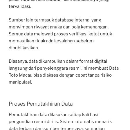
tervalidasi.
Sumber lain termasuk database internal yang
menyimpan riwayat angka dan pola kemenangan.
Semua data melewati proses verifikasi ketat untuk
memastikan tidak ada kesalahan sebelum
dipublikasikan.
Biasanya, data dikumpulkan dalam format digital
langsung dari penyelenggara resmi. Ini membuat Data
Toto Macau bisa diakses dengan cepat tanpa risiko
manipulasi.
Proses Pemutakhiran Data
Pemutakhiran data dilakukan setiap kali hasil
pengundian resmi dirilis. Sistem otomatis menarik
data terbaru dari sumber terpercaya, kemudian