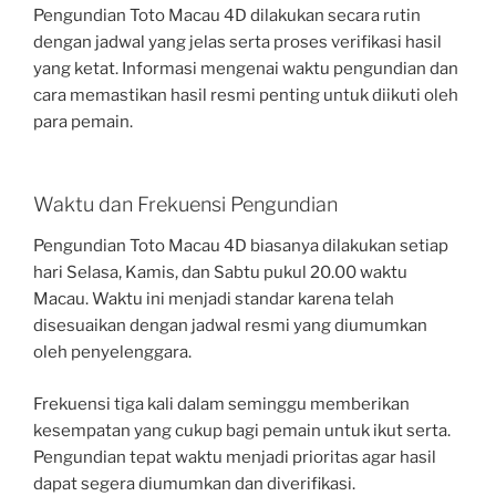
Pengundian Toto Macau 4D dilakukan secara rutin
dengan jadwal yang jelas serta proses verifikasi hasil
yang ketat. Informasi mengenai waktu pengundian dan
cara memastikan hasil resmi penting untuk diikuti oleh
para pemain.
Waktu dan Frekuensi Pengundian
Pengundian Toto Macau 4D biasanya dilakukan setiap
hari Selasa, Kamis, dan Sabtu pukul 20.00 waktu
Macau. Waktu ini menjadi standar karena telah
disesuaikan dengan jadwal resmi yang diumumkan
oleh penyelenggara.
Frekuensi tiga kali dalam seminggu memberikan
kesempatan yang cukup bagi pemain untuk ikut serta.
Pengundian tepat waktu menjadi prioritas agar hasil
dapat segera diumumkan dan diverifikasi.