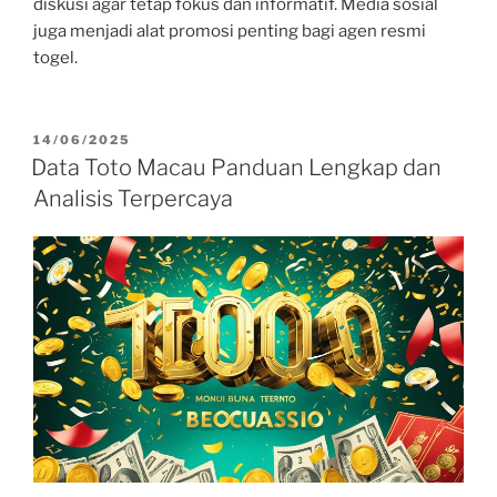
diskusi agar tetap fokus dan informatif. Media sosial
juga menjadi alat promosi penting bagi agen resmi
togel.
POSTED
14/06/2025
ON
Data Toto Macau Panduan Lengkap dan
Analisis Terpercaya