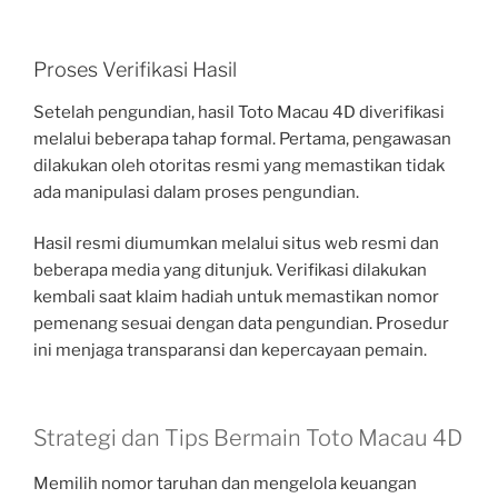
Proses Verifikasi Hasil
Setelah pengundian, hasil Toto Macau 4D diverifikasi
melalui beberapa tahap formal. Pertama, pengawasan
dilakukan oleh otoritas resmi yang memastikan tidak
ada manipulasi dalam proses pengundian.
Hasil resmi diumumkan melalui situs web resmi dan
beberapa media yang ditunjuk. Verifikasi dilakukan
kembali saat klaim hadiah untuk memastikan nomor
pemenang sesuai dengan data pengundian. Prosedur
ini menjaga transparansi dan kepercayaan pemain.
Strategi dan Tips Bermain Toto Macau 4D
Memilih nomor taruhan dan mengelola keuangan