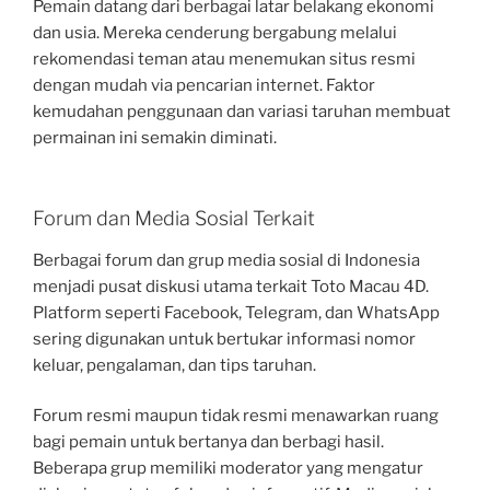
Pemain datang dari berbagai latar belakang ekonomi
dan usia. Mereka cenderung bergabung melalui
rekomendasi teman atau menemukan situs resmi
dengan mudah via pencarian internet. Faktor
kemudahan penggunaan dan variasi taruhan membuat
permainan ini semakin diminati.
Forum dan Media Sosial Terkait
Berbagai forum dan grup media sosial di Indonesia
menjadi pusat diskusi utama terkait Toto Macau 4D.
Platform seperti Facebook, Telegram, dan WhatsApp
sering digunakan untuk bertukar informasi nomor
keluar, pengalaman, dan tips taruhan.
Forum resmi maupun tidak resmi menawarkan ruang
bagi pemain untuk bertanya dan berbagi hasil.
Beberapa grup memiliki moderator yang mengatur