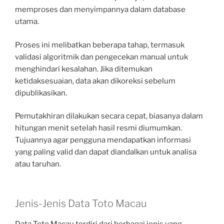
memproses dan menyimpannya dalam database
utama.
Proses ini melibatkan beberapa tahap, termasuk
validasi algoritmik dan pengecekan manual untuk
menghindari kesalahan. Jika ditemukan
ketidaksesuaian, data akan dikoreksi sebelum
dipublikasikan.
Pemutakhiran dilakukan secara cepat, biasanya dalam
hitungan menit setelah hasil resmi diumumkan.
Tujuannya agar pengguna mendapatkan informasi
yang paling valid dan dapat diandalkan untuk analisa
atau taruhan.
Jenis-Jenis Data Toto Macau
Data Toto Macau terdiri dari berbagai jenis yang