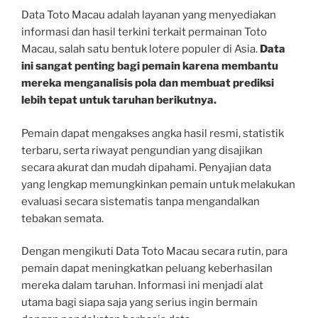
Data Toto Macau adalah layanan yang menyediakan
informasi dan hasil terkini terkait permainan Toto
Macau, salah satu bentuk lotere populer di Asia.
Data
ini sangat penting bagi pemain karena membantu
mereka menganalisis pola dan membuat prediksi
lebih tepat untuk taruhan berikutnya.
Pemain dapat mengakses angka hasil resmi, statistik
terbaru, serta riwayat pengundian yang disajikan
secara akurat dan mudah dipahami. Penyajian data
yang lengkap memungkinkan pemain untuk melakukan
evaluasi secara sistematis tanpa mengandalkan
tebakan semata.
Dengan mengikuti Data Toto Macau secara rutin, para
pemain dapat meningkatkan peluang keberhasilan
mereka dalam taruhan. Informasi ini menjadi alat
utama bagi siapa saja yang serius ingin bermain