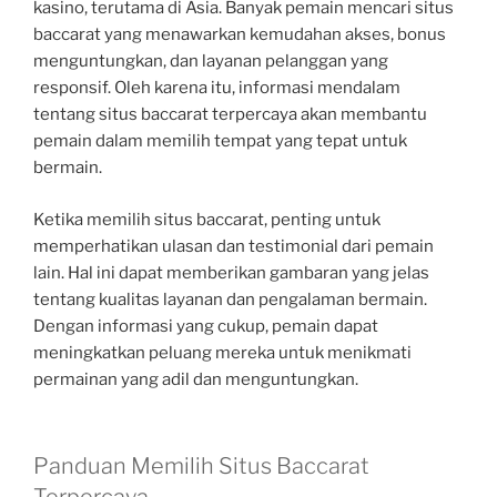
kasino, terutama di Asia. Banyak pemain mencari situs
baccarat yang menawarkan kemudahan akses, bonus
menguntungkan, dan layanan pelanggan yang
responsif. Oleh karena itu, informasi mendalam
tentang situs baccarat terpercaya akan membantu
pemain dalam memilih tempat yang tepat untuk
bermain.
Ketika memilih situs baccarat, penting untuk
memperhatikan ulasan dan testimonial dari pemain
lain. Hal ini dapat memberikan gambaran yang jelas
tentang kualitas layanan dan pengalaman bermain.
Dengan informasi yang cukup, pemain dapat
meningkatkan peluang mereka untuk menikmati
permainan yang adil dan menguntungkan.
Panduan Memilih Situs Baccarat