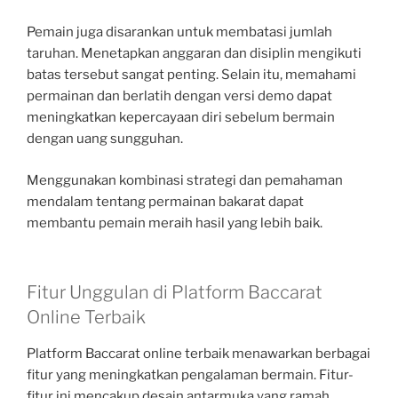
Pemain juga disarankan untuk membatasi jumlah
taruhan. Menetapkan anggaran dan disiplin mengikuti
batas tersebut sangat penting. Selain itu, memahami
permainan dan berlatih dengan versi demo dapat
meningkatkan kepercayaan diri sebelum bermain
dengan uang sungguhan.
Menggunakan kombinasi strategi dan pemahaman
mendalam tentang permainan bakarat dapat
membantu pemain meraih hasil yang lebih baik.
Fitur Unggulan di Platform Baccarat
Online Terbaik
Platform Baccarat online terbaik menawarkan berbagai
fitur yang meningkatkan pengalaman bermain. Fitur-
fitur ini mencakup desain antarmuka yang ramah