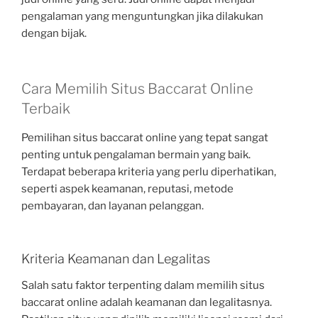
pengalaman yang menguntungkan jika dilakukan
dengan bijak.
Cara Memilih Situs Baccarat Online
Terbaik
Pemilihan situs baccarat online yang tepat sangat
penting untuk pengalaman bermain yang baik.
Terdapat beberapa kriteria yang perlu diperhatikan,
seperti aspek keamanan, reputasi, metode
pembayaran, dan layanan pelanggan.
Kriteria Keamanan dan Legalitas
Salah satu faktor terpenting dalam memilih situs
baccarat online adalah keamanan dan legalitasnya.