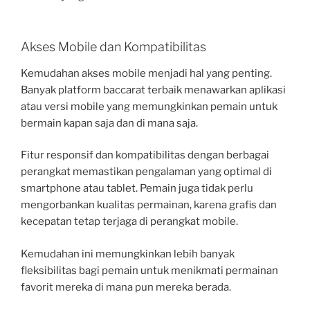
Akses Mobile dan Kompatibilitas
Kemudahan akses mobile menjadi hal yang penting.
Banyak platform baccarat terbaik menawarkan aplikasi
atau versi mobile yang memungkinkan pemain untuk
bermain kapan saja dan di mana saja.
Fitur responsif dan kompatibilitas dengan berbagai
perangkat memastikan pengalaman yang optimal di
smartphone atau tablet. Pemain juga tidak perlu
mengorbankan kualitas permainan, karena grafis dan
kecepatan tetap terjaga di perangkat mobile.
Kemudahan ini memungkinkan lebih banyak
fleksibilitas bagi pemain untuk menikmati permainan
favorit mereka di mana pun mereka berada.