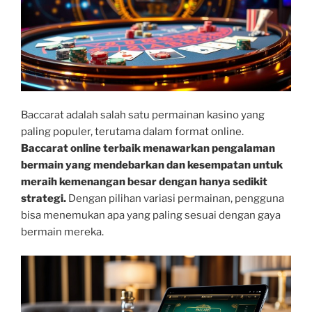
Baccarat adalah salah satu permainan kasino yang
paling populer, terutama dalam format online.
Baccarat online terbaik menawarkan pengalaman
bermain yang mendebarkan dan kesempatan untuk
meraih kemenangan besar dengan hanya sedikit
strategi.
Dengan pilihan variasi permainan, pengguna
bisa menemukan apa yang paling sesuai dengan gaya
bermain mereka.