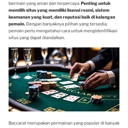
bermain yang aman dan terpercaya.
Penting untuk
memilih situs yang memiliki lisensi resmi, sistem
keamanan yang kuat, dan reputasi baik di kalangan
pemain.
Dengan banyaknya pilihan yang tersedia,
pemain perlu mengetahui cara untuk mengidentifikasi
situs yang dapat diandalkan.
Baccarat merupakan permainan yang populer di banyak