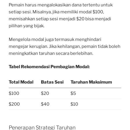
Pemain harus mengalokasikan dana tertentu untuk
setiap sesi. Misalnya, jika memiliki modal $100,
memisahkan setiap sesi menjadi $20 bisa menjadi
pilihan yang bijak.
Mengelola modal juga termasuk menghindari
mengejar kerugian. Jika kehilangan, pemain tidak boleh
meningkatkan taruhan secara berlebihan.
Tabel Rekomendasi Pembagian Modal:
Total Modal
Batas Sesi
Taruhan Maksimum
$100
$20
$5
$200
$40
$10
Penerapan Strategi Taruhan