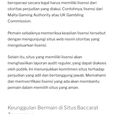
beroperasi secara legal harus memiliki lisensi dari
otoritas perjudian yang diakui. Contohnya, lisensi dari
Malta Gaming Authority atau UK Gambling
Commission.
Pemain sebaiknya memeriksa keaslian lisensi tersebut
dengan mengunjungi situs web resmi otoritas yang
mengeluarkan lisensi.
Selain itu, situs yang memiliki lisensi akan
menghasilkan laporan audit reguler, yang dapat diakses
oleh publik. Ini menunjukkan komitmen situs terhadap
perjudian yang adil dan bertanggung jawab. Memahami
dan memverifikasi lisensi yang ada akan membantu
pemain dalam memilih situs yang aman.
Keunggulan Bermain di Situs Baccarat