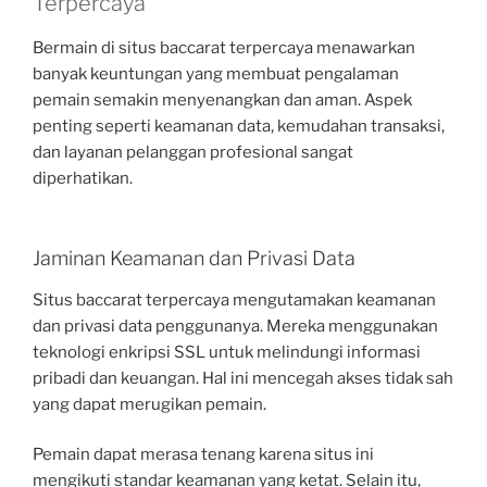
Terpercaya
Bermain di situs baccarat terpercaya menawarkan
banyak keuntungan yang membuat pengalaman
pemain semakin menyenangkan dan aman. Aspek
penting seperti keamanan data, kemudahan transaksi,
dan layanan pelanggan profesional sangat
diperhatikan.
Jaminan Keamanan dan Privasi Data
Situs baccarat terpercaya mengutamakan keamanan
dan privasi data penggunanya. Mereka menggunakan
teknologi enkripsi SSL untuk melindungi informasi
pribadi dan keuangan. Hal ini mencegah akses tidak sah
yang dapat merugikan pemain.
Pemain dapat merasa tenang karena situs ini
mengikuti standar keamanan yang ketat. Selain itu,