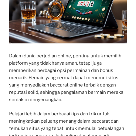
Dalam dunia perjudian online, penting untuk memilih
platform yang tidak hanya aman, tetapi juga
memberikan berbagai opsi permainan dan bonus
menarik. Pemain yang cermat dapat menemui situs
yang menyediakan baccarat online terbaik dengan
reputasi solid, sehingga pengalaman bermain mereka
semakin menyenangkan.
Pelajari lebih dalam berbagai tips dan trik untuk
meningkatkan peluang menang dalam baccarat dan
temukan situs yang tepat untuk memulai petualangan
judi online yang seru. Judi online dapat menjadi