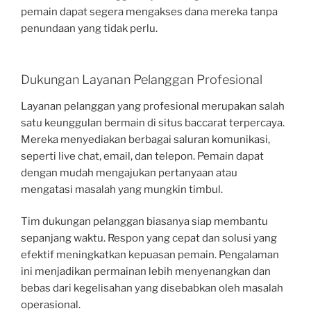
pemain dapat segera mengakses dana mereka tanpa
penundaan yang tidak perlu.
Dukungan Layanan Pelanggan Profesional
Layanan pelanggan yang profesional merupakan salah
satu keunggulan bermain di situs baccarat terpercaya.
Mereka menyediakan berbagai saluran komunikasi,
seperti live chat, email, dan telepon. Pemain dapat
dengan mudah mengajukan pertanyaan atau
mengatasi masalah yang mungkin timbul.
Tim dukungan pelanggan biasanya siap membantu
sepanjang waktu. Respon yang cepat dan solusi yang
efektif meningkatkan kepuasan pemain. Pengalaman
ini menjadikan permainan lebih menyenangkan dan
bebas dari kegelisahan yang disebabkan oleh masalah
operasional.