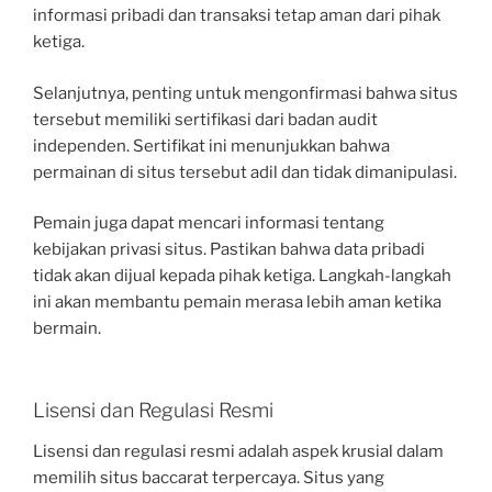
informasi pribadi dan transaksi tetap aman dari pihak
ketiga.
Selanjutnya, penting untuk mengonfirmasi bahwa situs
tersebut memiliki sertifikasi dari badan audit
independen. Sertifikat ini menunjukkan bahwa
permainan di situs tersebut adil dan tidak dimanipulasi.
Pemain juga dapat mencari informasi tentang
kebijakan privasi situs. Pastikan bahwa data pribadi
tidak akan dijual kepada pihak ketiga. Langkah-langkah
ini akan membantu pemain merasa lebih aman ketika
bermain.
Lisensi dan Regulasi Resmi
Lisensi dan regulasi resmi adalah aspek krusial dalam
memilih situs baccarat terpercaya. Situs yang