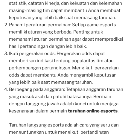
statistik, catatan kinerja, dan kekuatan dan kelemahan
masing-masing tim dapat membantu Anda membuat
keputusan yang lebih baik saat memasang taruhan.
Pahami peraturan permainan: Setiap game esports
memiliki aturan yang berbeda. Penting untuk
memahami aturan permainan agar dapat memprediksi
hasil pertandingan dengan lebih baik.
Ikuti pergerakan odds: Pergerakan odds dapat
memberikan indikasi tentang popularitas tim atau
perkembangan pertandingan. Mengikuti pergerakan
odds dapat membantu Anda mengambil keputusan
yang lebih baik saat memasang taruhan.
Berpegang pada anggaran: Tetapkan anggaran taruhan
yang masuk akal dan patuhi batasannya. Bermain
dengan tanggung jawab adalah kunci untuk menjaga
kesenangan dalam bermain
taruhan online esports
.
Taruhan langsung esports adalah cara yang seru dan
menguntungkan untuk mengikuti pertandingan