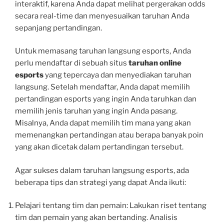
interaktif, karena Anda dapat melihat pergerakan odds
secara real-time dan menyesuaikan taruhan Anda
sepanjang pertandingan.
Untuk memasang taruhan langsung esports, Anda
perlu mendaftar di sebuah situs
taruhan online
esports
yang tepercaya dan menyediakan taruhan
langsung. Setelah mendaftar, Anda dapat memilih
pertandingan esports yang ingin Anda taruhkan dan
memilih jenis taruhan yang ingin Anda pasang.
Misalnya, Anda dapat memilih tim mana yang akan
memenangkan pertandingan atau berapa banyak poin
yang akan dicetak dalam pertandingan tersebut.
Agar sukses dalam taruhan langsung esports, ada
beberapa tips dan strategi yang dapat Anda ikuti:
Pelajari tentang tim dan pemain: Lakukan riset tentang
tim dan pemain yang akan bertanding. Analisis