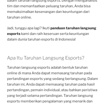
dalam taruhan langsung esports. Dengan menganalisis
tim dan memanfaatkan peluang taruhan, Anda bisa
memaksimalkan kesenangan dan keuntungan dari
taruhan online.
Jadi, tunggu apa lagi? Ikuti
panduan taruhan langsung
esports
kami dan raih keseruan serta keuntungan
dalam dunia taruhan esports di Indonesia!
Apa Itu Taruhan Langsung Esports?
Taruhan langsung esports adalah bentuk taruhan
online di mana Anda dapat memasang taruhan pada
pertandingan esports yang sedang berlangsung. Dalam
taruhan ini, Anda dapat memasang taruhan pada hasil
pertandingan, pemain individual, atau bahkan peristiwa
yang terjadi selama pertandingan. Taruhan langsung
esports memberikan pengalaman yang menarik dan