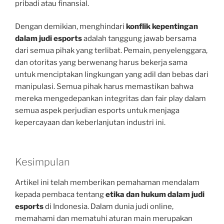
pribadi atau finansial.
Dengan demikian, menghindari
konflik kepentingan
dalam judi esports
adalah tanggung jawab bersama
dari semua pihak yang terlibat. Pemain, penyelenggara,
dan otoritas yang berwenang harus bekerja sama
untuk menciptakan lingkungan yang adil dan bebas dari
manipulasi. Semua pihak harus memastikan bahwa
mereka mengedepankan integritas dan fair play dalam
semua aspek perjudian esports untuk menjaga
kepercayaan dan keberlanjutan industri ini.
Kesimpulan
Artikel ini telah memberikan pemahaman mendalam
kepada pembaca tentang
etika dan hukum dalam judi
esports
di Indonesia. Dalam dunia judi online,
memahami dan mematuhi aturan main merupakan