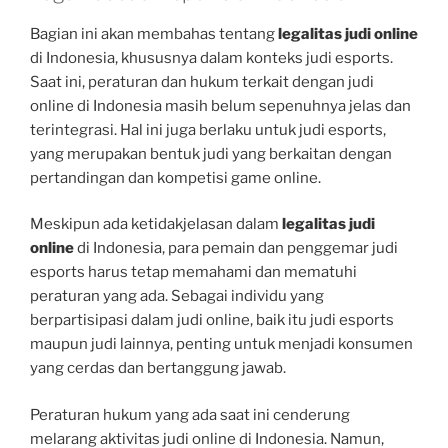
Bagian ini akan membahas tentang
legalitas judi online
di Indonesia, khususnya dalam konteks judi esports.
Saat ini, peraturan dan hukum terkait dengan judi
online di Indonesia masih belum sepenuhnya jelas dan
terintegrasi. Hal ini juga berlaku untuk judi esports,
yang merupakan bentuk judi yang berkaitan dengan
pertandingan dan kompetisi game online.
Meskipun ada ketidakjelasan dalam
legalitas judi
online
di Indonesia, para pemain dan penggemar judi
esports harus tetap memahami dan mematuhi
peraturan yang ada. Sebagai individu yang
berpartisipasi dalam judi online, baik itu judi esports
maupun judi lainnya, penting untuk menjadi konsumen
yang cerdas dan bertanggung jawab.
Peraturan hukum yang ada saat ini cenderung
melarang aktivitas judi online di Indonesia. Namun,