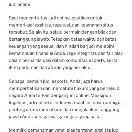
judi online.
Saat mencari situs judi online, pastikan untuk
memeriksa legalitas, reputasi, dan keamanan situs
tersebut. Selain itu, selalu bermain dengan bijak dan
bertanggung jawab. Tetapkan batas waktu dan batas
keuangan yang sesuai, dan hindari berjudi melebihi
kemampuan finansial Anda. Jaga integritas dan fair play
dalam berpartisipasi dalam komunitas esports, serta
ikuti pedoman dan aturan yang berlaku.
Sebagai pemain judi esports, Anda juga harus
memperhatikan dan mematuhi hukum yang berlaku di
negara Anda terkait dengan judi online. Meskipun
legalitas judi online di Indonesia saat ini masih ambigu,
penting untuk memahami dan menjalankan tanggung
jawab Anda sebagai warga negara yang baik.
Memiliki pemahaman yang jelas tentang legalitas judi