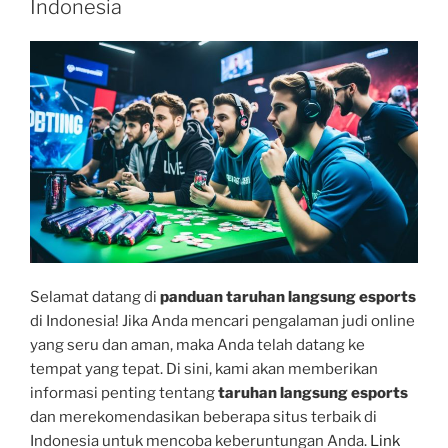
Indonesia
Selamat datang di
panduan taruhan langsung esports
di Indonesia! Jika Anda mencari pengalaman judi online
yang seru dan aman, maka Anda telah datang ke
tempat yang tepat. Di sini, kami akan memberikan
informasi penting tentang
taruhan langsung esports
dan merekomendasikan beberapa situs terbaik di
Indonesia untuk mencoba keberuntungan Anda.
Link