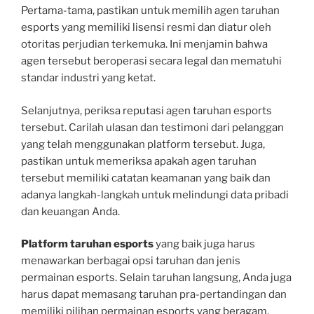
Pertama-tama, pastikan untuk memilih agen taruhan
esports yang memiliki lisensi resmi dan diatur oleh
otoritas perjudian terkemuka. Ini menjamin bahwa
agen tersebut beroperasi secara legal dan mematuhi
standar industri yang ketat.
Selanjutnya, periksa reputasi agen taruhan esports
tersebut. Carilah ulasan dan testimoni dari pelanggan
yang telah menggunakan platform tersebut. Juga,
pastikan untuk memeriksa apakah agen taruhan
tersebut memiliki catatan keamanan yang baik dan
adanya langkah-langkah untuk melindungi data pribadi
dan keuangan Anda.
Platform taruhan esports
yang baik juga harus
menawarkan berbagai opsi taruhan dan jenis
permainan esports. Selain taruhan langsung, Anda juga
harus dapat memasang taruhan pra-pertandingan dan
memiliki pilihan permainan esports yang beragam,