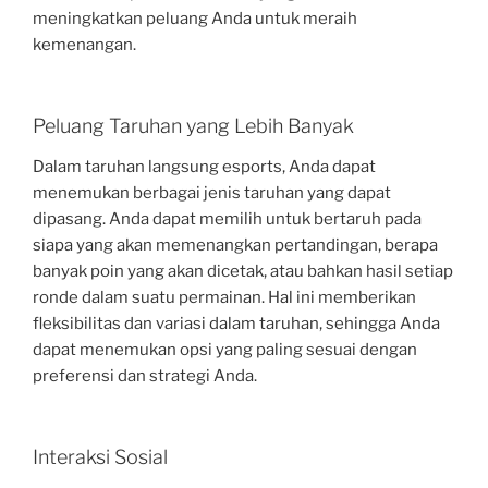
meningkatkan peluang Anda untuk meraih
kemenangan.
Peluang Taruhan yang Lebih Banyak
Dalam taruhan langsung esports, Anda dapat
menemukan berbagai jenis taruhan yang dapat
dipasang. Anda dapat memilih untuk bertaruh pada
siapa yang akan memenangkan pertandingan, berapa
banyak poin yang akan dicetak, atau bahkan hasil setiap
ronde dalam suatu permainan. Hal ini memberikan
fleksibilitas dan variasi dalam taruhan, sehingga Anda
dapat menemukan opsi yang paling sesuai dengan
preferensi dan strategi Anda.
Interaksi Sosial