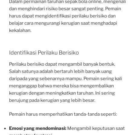
Dalam permainan taruhan sepak bola online, mengenali
dan menghindari risiko besar sangat penting. Pemain
harus dapat mengidentifikasi perilaku berisiko dan
belajar cara mengurangi kerugian saat menghadapi
kekalahan.
Identifikasi Perilaku Berisiko
Perilaku berisiko dapat mengambil banyak bentuk.
Salah satunya adalah bertaruh lebih banyak uang
daripada yang sebenarnya mampu. Pemain sering kali
menganggap bahwa mereka bisa mengembalikan
kerugian dengan meningkatkan taruhan. Ini sering
berujung pada kerugian yang lebih besar.
Pemain harus memperhatikan tanda-tanda seperti:
Emosi yang mendominasi:
Mengambil keputusan saat