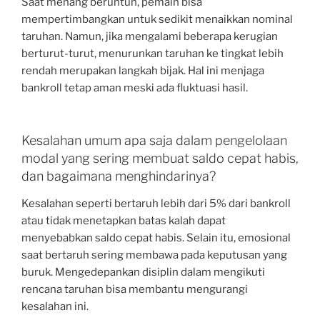
Saat menang beruntun, pemain bisa
mempertimbangkan untuk sedikit menaikkan nominal
taruhan. Namun, jika mengalami beberapa kerugian
berturut-turut, menurunkan taruhan ke tingkat lebih
rendah merupakan langkah bijak. Hal ini menjaga
bankroll tetap aman meski ada fluktuasi hasil.
Kesalahan umum apa saja dalam pengelolaan
modal yang sering membuat saldo cepat habis,
dan bagaimana menghindarinya?
Kesalahan seperti bertaruh lebih dari 5% dari bankroll
atau tidak menetapkan batas kalah dapat
menyebabkan saldo cepat habis. Selain itu, emosional
saat bertaruh sering membawa pada keputusan yang
buruk. Mengedepankan disiplin dalam mengikuti
rencana taruhan bisa membantu mengurangi
kesalahan ini.