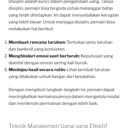
Disiplin adalah kunci dalam pengelolaan uang. Tanpa
disiplin, pemain bisa tergoda untuk melanggar batas
yang telah ditetapkan. Ini dapat menyebabkan kerugian
yang lebih besar. Untuk menjaga disiplin, pemain bisa
melakukan hal berikut:
Membuat rencana taruhan:
Tentukan jenis taruhan
dan bankroll yang konsisten.
Menghindari emosi saat bertaruh:
Keputusan yang
diambil dengan emosi sering kali buruk.
Meninjau hasil secara rutin:
Lihat kembali taruhan
yang dilakukan untuk belajar dari kesalahan.
Dengan mengikuti langkah-langkah ini, pemain dapat
meningkatkan kemampuannya dalam mengelola modal
dan menikmati permainan dengan lebih baik.
Teknik Manajemen Uang yang Efektif