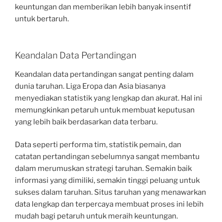
keuntungan dan memberikan lebih banyak insentif
untuk bertaruh.
Keandalan Data Pertandingan
Keandalan data pertandingan sangat penting dalam
dunia taruhan. Liga Eropa dan Asia biasanya
menyediakan statistik yang lengkap dan akurat. Hal ini
memungkinkan petaruh untuk membuat keputusan
yang lebih baik berdasarkan data terbaru.
Data seperti performa tim, statistik pemain, dan
catatan pertandingan sebelumnya sangat membantu
dalam merumuskan strategi taruhan. Semakin baik
informasi yang dimiliki, semakin tinggi peluang untuk
sukses dalam taruhan. Situs taruhan yang menawarkan
data lengkap dan terpercaya membuat proses ini lebih
mudah bagi petaruh untuk meraih keuntungan.