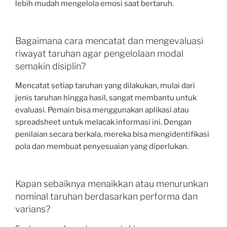
lebih mudah mengelola emosi saat bertaruh.
Bagaimana cara mencatat dan mengevaluasi
riwayat taruhan agar pengelolaan modal
semakin disiplin?
Mencatat setiap taruhan yang dilakukan, mulai dari
jenis taruhan hingga hasil, sangat membantu untuk
evaluasi. Pemain bisa menggunakan aplikasi atau
spreadsheet untuk melacak informasi ini. Dengan
penilaian secara berkala, mereka bisa mengidentifikasi
pola dan membuat penyesuaian yang diperlukan.
Kapan sebaiknya menaikkan atau menurunkan
nominal taruhan berdasarkan performa dan
varians?