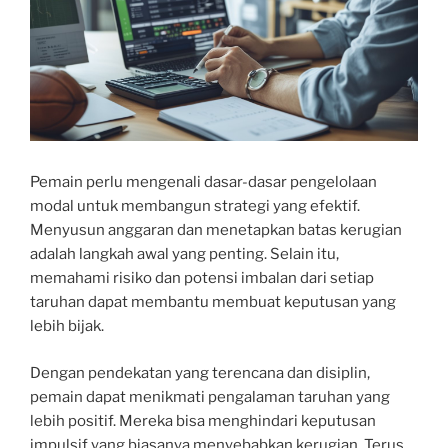
Pemain perlu mengenali dasar-dasar pengelolaan
modal untuk membangun strategi yang efektif.
Menyusun anggaran dan menetapkan batas kerugian
adalah langkah awal yang penting. Selain itu,
memahami risiko dan potensi imbalan dari setiap
taruhan dapat membantu membuat keputusan yang
lebih bijak.
Dengan pendekatan yang terencana dan disiplin,
pemain dapat menikmati pengalaman taruhan yang
lebih positif. Mereka bisa menghindari keputusan
impulsif yang biasanya menyebabkan kerugian. Terus