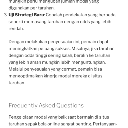
mungkin perlu mengubah jumlah modal yang
digunakan per taruhan.
Uji Strategi Baru
: Cobalah pendekatan yang berbeda,
seperti memasang taruhan dengan odds yang lebih
rendah.
Dengan melakukan penyesuaian ini, pemain dapat
meningkatkan peluang sukses. Misalnya, jika taruhan
dengan odds tinggi sering kalah, beralih ke taruhan
yang lebih aman mungkin lebih menguntungkan.
Melalui penyesuaian yang cermat, pemain bisa
mengoptimalkan kinerja modal mereka di situs
taruhan.
Frequently Asked Questions
Pengelolaan modal yang baik saat bermain di situs
taruhan sepak bola online sangat penting. Pertanyaan-