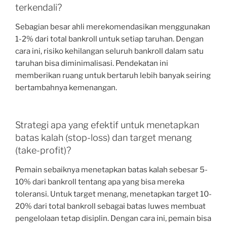
terkendali?
Sebagian besar ahli merekomendasikan menggunakan
1-2% dari total bankroll untuk setiap taruhan. Dengan
cara ini, risiko kehilangan seluruh bankroll dalam satu
taruhan bisa diminimalisasi. Pendekatan ini
memberikan ruang untuk bertaruh lebih banyak seiring
bertambahnya kemenangan.
Strategi apa yang efektif untuk menetapkan
batas kalah (stop-loss) dan target menang
(take-profit)?
Pemain sebaiknya menetapkan batas kalah sebesar 5-
10% dari bankroll tentang apa yang bisa mereka
toleransi. Untuk target menang, menetapkan target 10-
20% dari total bankroll sebagai batas luwes membuat
pengelolaan tetap disiplin. Dengan cara ini, pemain bisa