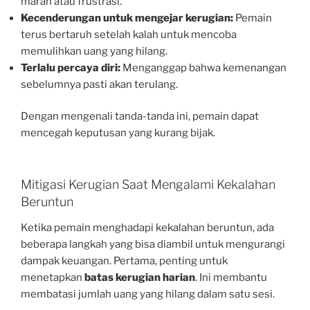
marah atau frustrasi.
Kecenderungan untuk mengejar kerugian:
Pemain
terus bertaruh setelah kalah untuk mencoba
memulihkan uang yang hilang.
Terlalu percaya diri:
Menganggap bahwa kemenangan
sebelumnya pasti akan terulang.
Dengan mengenali tanda-tanda ini, pemain dapat
mencegah keputusan yang kurang bijak.
Mitigasi Kerugian Saat Mengalami Kekalahan
Beruntun
Ketika pemain menghadapi kekalahan beruntun, ada
beberapa langkah yang bisa diambil untuk mengurangi
dampak keuangan. Pertama, penting untuk
menetapkan
batas kerugian harian
. Ini membantu
membatasi jumlah uang yang hilang dalam satu sesi.