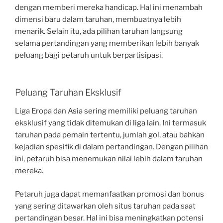
dengan memberi mereka handicap. Hal ini menambah
dimensi baru dalam taruhan, membuatnya lebih
menarik. Selain itu, ada pilihan taruhan langsung
selama pertandingan yang memberikan lebih banyak
peluang bagi petaruh untuk berpartisipasi.
Peluang Taruhan Eksklusif
Liga Eropa dan Asia sering memiliki peluang taruhan
eksklusif yang tidak ditemukan di liga lain. Ini termasuk
taruhan pada pemain tertentu, jumlah gol, atau bahkan
kejadian spesifik di dalam pertandingan. Dengan pilihan
ini, petaruh bisa menemukan nilai lebih dalam taruhan
mereka.
Petaruh juga dapat memanfaatkan promosi dan bonus
yang sering ditawarkan oleh situs taruhan pada saat
pertandingan besar. Hal ini bisa meningkatkan potensi