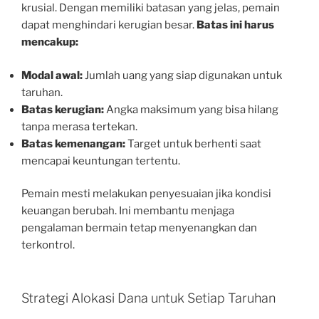
krusial. Dengan memiliki batasan yang jelas, pemain
dapat menghindari kerugian besar.
Batas ini harus
mencakup:
Modal awal:
Jumlah uang yang siap digunakan untuk
taruhan.
Batas kerugian:
Angka maksimum yang bisa hilang
tanpa merasa tertekan.
Batas kemenangan:
Target untuk berhenti saat
mencapai keuntungan tertentu.
Pemain mesti melakukan penyesuaian jika kondisi
keuangan berubah. Ini membantu menjaga
pengalaman bermain tetap menyenangkan dan
terkontrol.
Strategi Alokasi Dana untuk Setiap Taruhan