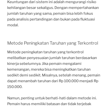
Keuntungan dari sistem ini adalah mengurangi risiko
kehilangan besar sekaligus. Dengan mempertahankan
jumlah taruhan yang sama, pemain bisa lebih fokus
pada analisis pertandingan dan bukan pada fluktuasi
modal.
Metode Peningkatan Taruhan yang Terkontrol
Metode peningkatan taruhan yang terkontrol
melibatkan penyesuaian jumlah taruhan berdasarkan
kinerja sebelumnya. Jika pemain mengalami
kemenangan, mereka bisa meningkatkan taruhan
sedikit demi sedikit. Misalnya, setelah menang, pemain
dapat menambah taruhan dari Rp 100.000 menjadi Rp
150.000.
Namun, penting untuk berhati-hati dalam metode ini.
Pemain harus memiliki batasan dan tidak terjebak