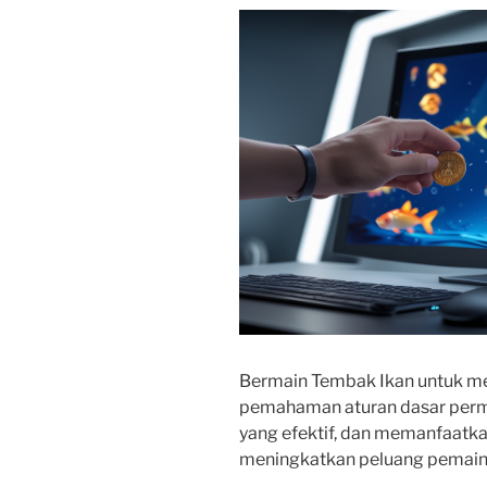
Bermain Tembak Ikan untuk m
pemahaman aturan dasar perm
yang efektif, dan memanfaatkan 
meningkatkan peluang pemain