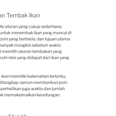
an Tembak Ikan
ki aturan yang cukup sederhana.
untuk menembak ikan yang muncul di
ai poin yang berbeda, dan tujuan utama
banyak mungkin sebelum waktu
t memilih ukuran tembakan yang
hi nilai yang didapat dari ikan yang
 ikan memiliki kelemahan tertentu;
lit ditangkap namun memberikan poin
mperhatikan juga waktu dan jumlah
uk memaksimalkan keuntungan.