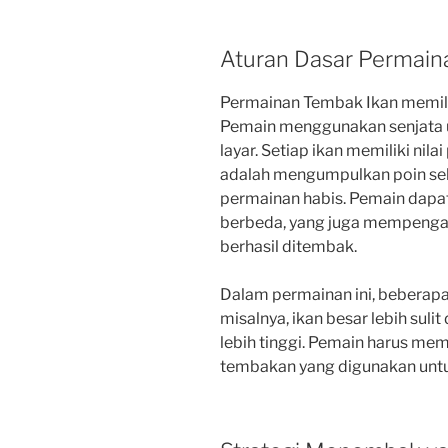
Aturan Dasar Permain
Permainan Tembak Ikan memili
Pemain menggunakan senjata 
layar. Setiap ikan memiliki nil
adalah mengumpulkan poin se
permainan habis. Pemain dapa
berbeda, yang juga mempengaru
berhasil ditembak.
Dalam permainan ini, beberapa
misalnya, ikan besar lebih su
lebih tinggi. Pemain harus me
tembakan yang digunakan unt