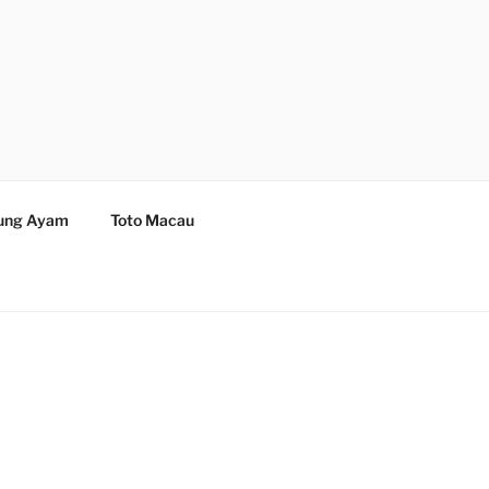
ung Ayam
Toto Macau