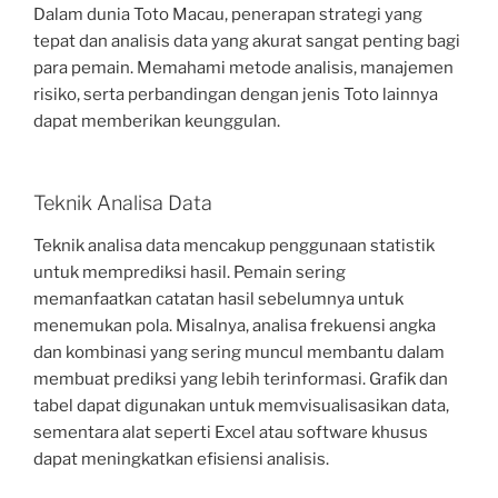
Dalam dunia Toto Macau, penerapan strategi yang
tepat dan analisis data yang akurat sangat penting bagi
para pemain. Memahami metode analisis, manajemen
risiko, serta perbandingan dengan jenis Toto lainnya
dapat memberikan keunggulan.
Teknik Analisa Data
Teknik analisa data mencakup penggunaan statistik
untuk memprediksi hasil. Pemain sering
memanfaatkan catatan hasil sebelumnya untuk
menemukan pola. Misalnya, analisa frekuensi angka
dan kombinasi yang sering muncul membantu dalam
membuat prediksi yang lebih terinformasi. Grafik dan
tabel dapat digunakan untuk memvisualisasikan data,
sementara alat seperti Excel atau software khusus
dapat meningkatkan efisiensi analisis.