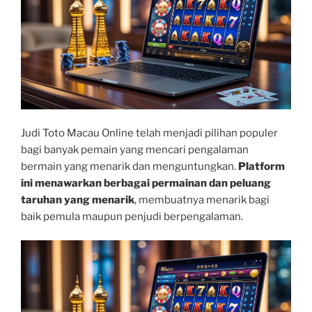
Judi Toto Macau Online telah menjadi pilihan populer
bagi banyak pemain yang mencari pengalaman
bermain yang menarik dan menguntungkan.
Platform
ini menawarkan berbagai permainan dan peluang
taruhan yang menarik
, membuatnya menarik bagi
baik pemula maupun penjudi berpengalaman.