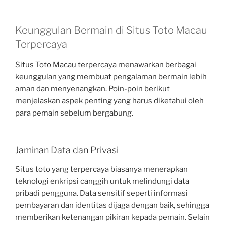
Keunggulan Bermain di Situs Toto Macau
Terpercaya
Situs Toto Macau terpercaya menawarkan berbagai
keunggulan yang membuat pengalaman bermain lebih
aman dan menyenangkan. Poin-poin berikut
menjelaskan aspek penting yang harus diketahui oleh
para pemain sebelum bergabung.
Jaminan Data dan Privasi
Situs toto yang terpercaya biasanya menerapkan
teknologi enkripsi canggih untuk melindungi data
pribadi pengguna. Data sensitif seperti informasi
pembayaran dan identitas dijaga dengan baik, sehingga
memberikan ketenangan pikiran kepada pemain. Selain