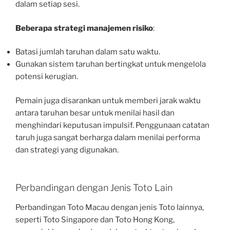
dalam setiap sesi.
Beberapa strategi manajemen risiko
:
Batasi jumlah taruhan dalam satu waktu.
Gunakan sistem taruhan bertingkat untuk mengelola
potensi kerugian.
Pemain juga disarankan untuk memberi jarak waktu
antara taruhan besar untuk menilai hasil dan
menghindari keputusan impulsif. Penggunaan catatan
taruh juga sangat berharga dalam menilai performa
dan strategi yang digunakan.
Perbandingan dengan Jenis Toto Lain
Perbandingan Toto Macau dengan jenis Toto lainnya,
seperti Toto Singapore dan Toto Hong Kong,