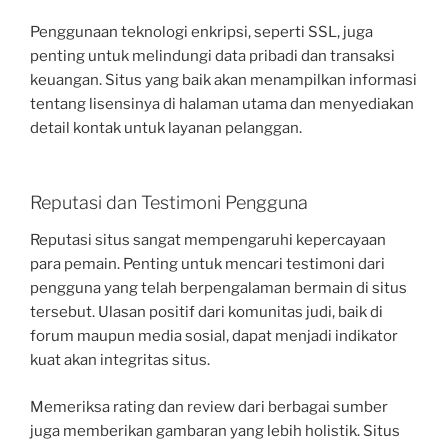
Penggunaan teknologi enkripsi, seperti SSL, juga
penting untuk melindungi data pribadi dan transaksi
keuangan. Situs yang baik akan menampilkan informasi
tentang lisensinya di halaman utama dan menyediakan
detail kontak untuk layanan pelanggan.
Reputasi dan Testimoni Pengguna
Reputasi situs sangat mempengaruhi kepercayaan
para pemain. Penting untuk mencari testimoni dari
pengguna yang telah berpengalaman bermain di situs
tersebut. Ulasan positif dari komunitas judi, baik di
forum maupun media sosial, dapat menjadi indikator
kuat akan integritas situs.
Memeriksa rating dan review dari berbagai sumber
juga memberikan gambaran yang lebih holistik. Situs