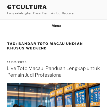
Skip
GTCULTURA
to
Langkah-langkah Dasar Bermain Judi Baccarat
content
Menu
TAG:
BANDAR TOTO MACAU UNDIAN
KHUSUS WEEKEND
POSTED
11/12/2025
ON
Live Toto Macau: Panduan Lengkap untuk
Pemain Judi Professional