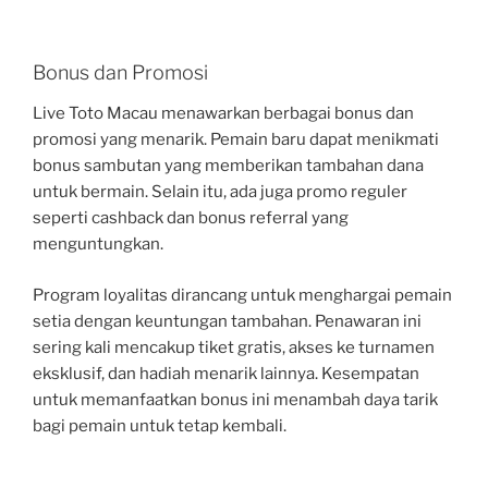
Bonus dan Promosi
Live Toto Macau menawarkan berbagai bonus dan
promosi yang menarik. Pemain baru dapat menikmati
bonus sambutan yang memberikan tambahan dana
untuk bermain. Selain itu, ada juga promo reguler
seperti cashback dan bonus referral yang
menguntungkan.
Program loyalitas dirancang untuk menghargai pemain
setia dengan keuntungan tambahan. Penawaran ini
sering kali mencakup tiket gratis, akses ke turnamen
eksklusif, dan hadiah menarik lainnya. Kesempatan
untuk memanfaatkan bonus ini menambah daya tarik
bagi pemain untuk tetap kembali.