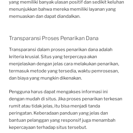
yang memiliki banyak ulasan positif dan sedikit keluhan
menunjukkan bahwa mereka memiliki layanan yang
memuaskan dan dapat diandalkan.
Transparansi Proses Penarikan Dana
Transparansi dalam proses penarikan dana adalah
kriteria krusial. Situs yang terpercaya akan
menjelaskan dengan jelas cara melakukan penarikan,
termasuk metode yang tersedia, waktu pemrosesan,
dan biaya yang mungkin dikenakan.
Pengguna harus dapat mengakses informasi ini
dengan mudah di situs. Jika proses penarikan terkesan
rumit atau tidak jelas, itu bisa menjadi tanda
peringatan. Keberadaan panduan yang jelas dan
bantuan pelanggan yang responsif juga menambah
kepercayaan terhadap situs tersebut.