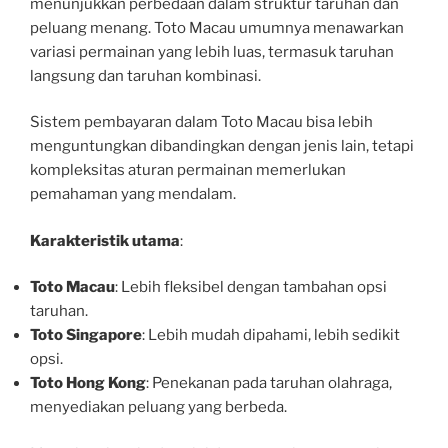
menunjukkan perbedaan dalam struktur taruhan dan
peluang menang. Toto Macau umumnya menawarkan
variasi permainan yang lebih luas, termasuk taruhan
langsung dan taruhan kombinasi.
Sistem pembayaran dalam Toto Macau bisa lebih
menguntungkan dibandingkan dengan jenis lain, tetapi
kompleksitas aturan permainan memerlukan
pemahaman yang mendalam.
Karakteristik utama
:
Toto Macau
: Lebih fleksibel dengan tambahan opsi
taruhan.
Toto Singapore
: Lebih mudah dipahami, lebih sedikit
opsi.
Toto Hong Kong
: Penekanan pada taruhan olahraga,
menyediakan peluang yang berbeda.