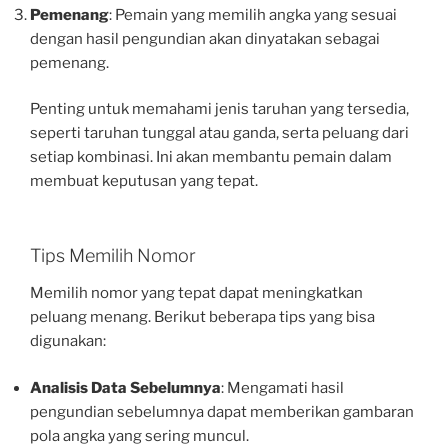
Pemenang
: Pemain yang memilih angka yang sesuai
dengan hasil pengundian akan dinyatakan sebagai
pemenang.
Penting untuk memahami jenis taruhan yang tersedia,
seperti taruhan tunggal atau ganda, serta peluang dari
setiap kombinasi. Ini akan membantu pemain dalam
membuat keputusan yang tepat.
Tips Memilih Nomor
Memilih nomor yang tepat dapat meningkatkan
peluang menang. Berikut beberapa tips yang bisa
digunakan:
Analisis Data Sebelumnya
: Mengamati hasil
pengundian sebelumnya dapat memberikan gambaran
pola angka yang sering muncul.