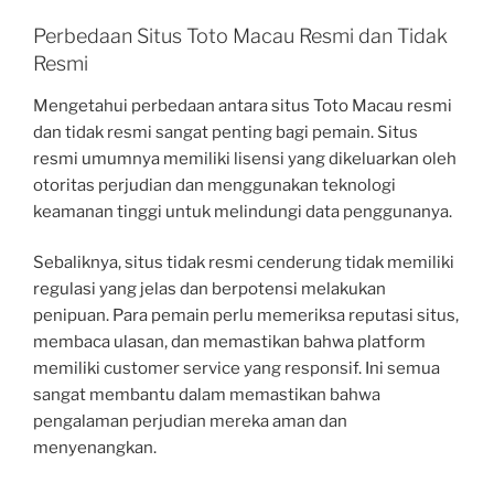
Perbedaan Situs Toto Macau Resmi dan Tidak
Resmi
Mengetahui perbedaan antara situs Toto Macau resmi
dan tidak resmi sangat penting bagi pemain. Situs
resmi umumnya memiliki lisensi yang dikeluarkan oleh
otoritas perjudian dan menggunakan teknologi
keamanan tinggi untuk melindungi data penggunanya.
Sebaliknya, situs tidak resmi cenderung tidak memiliki
regulasi yang jelas dan berpotensi melakukan
penipuan. Para pemain perlu memeriksa reputasi situs,
membaca ulasan, dan memastikan bahwa platform
memiliki customer service yang responsif. Ini semua
sangat membantu dalam memastikan bahwa
pengalaman perjudian mereka aman dan
menyenangkan.