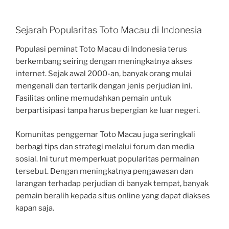
Sejarah Popularitas Toto Macau di Indonesia
Populasi peminat Toto Macau di Indonesia terus
berkembang seiring dengan meningkatnya akses
internet. Sejak awal 2000-an, banyak orang mulai
mengenali dan tertarik dengan jenis perjudian ini.
Fasilitas online memudahkan pemain untuk
berpartisipasi tanpa harus bepergian ke luar negeri.
Komunitas penggemar Toto Macau juga seringkali
berbagi tips dan strategi melalui forum dan media
sosial. Ini turut memperkuat popularitas permainan
tersebut. Dengan meningkatnya pengawasan dan
larangan terhadap perjudian di banyak tempat, banyak
pemain beralih kepada situs online yang dapat diakses
kapan saja.