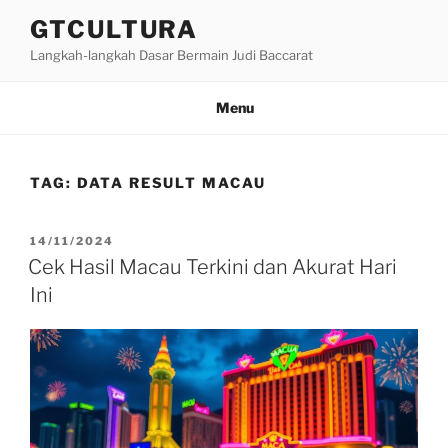
Skip
GTCULTURA
to
Langkah-langkah Dasar Bermain Judi Baccarat
content
Menu
TAG:
DATA RESULT MACAU
POSTED
14/11/2024
ON
Cek Hasil Macau Terkini dan Akurat Hari
Ini