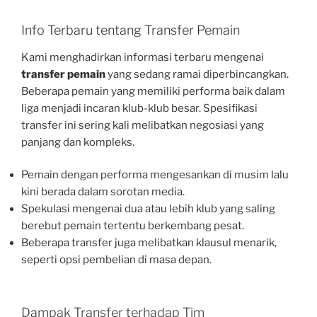
Info Terbaru tentang Transfer Pemain
Kami menghadirkan informasi terbaru mengenai
transfer pemain
yang sedang ramai diperbincangkan.
Beberapa pemain yang memiliki performa baik dalam
liga menjadi incaran klub-klub besar. Spesifikasi
transfer ini sering kali melibatkan negosiasi yang
panjang dan kompleks.
Pemain dengan performa mengesankan di musim lalu
kini berada dalam sorotan media.
Spekulasi mengenai dua atau lebih klub yang saling
berebut pemain tertentu berkembang pesat.
Beberapa transfer juga melibatkan klausul menarik,
seperti opsi pembelian di masa depan.
Dampak Transfer terhadap Tim