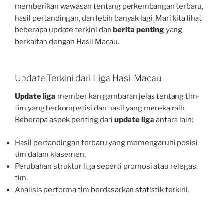
memberikan wawasan tentang perkembangan terbaru,
hasil pertandingan, dan lebih banyak lagi. Mari kita lihat
beberapa update terkini dan
berita penting
yang
berkaitan dengan Hasil Macau.
Update Terkini dari Liga Hasil Macau
Update liga
memberikan gambaran jelas tentang tim-
tim yang berkompetisi dan hasil yang mereka raih.
Beberapa aspek penting dari
update liga
antara lain:
Hasil pertandingan terbaru yang memengaruhi posisi
tim dalam klasemen.
Perubahan struktur liga seperti promosi atau relegasi
tim.
Analisis performa tim berdasarkan statistik terkini.