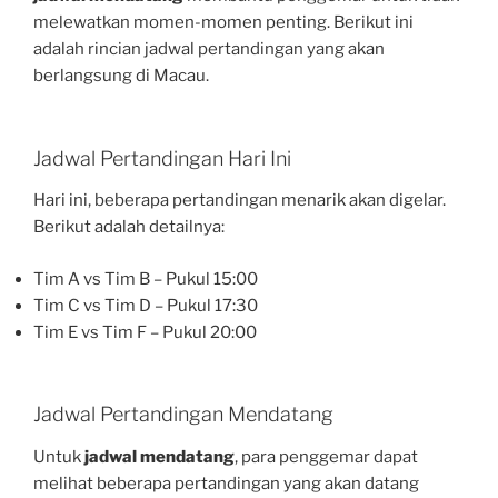
melewatkan momen-momen penting. Berikut ini
adalah rincian jadwal pertandingan yang akan
berlangsung di Macau.
Jadwal Pertandingan Hari Ini
Hari ini, beberapa pertandingan menarik akan digelar.
Berikut adalah detailnya:
Tim A vs Tim B – Pukul 15:00
Tim C vs Tim D – Pukul 17:30
Tim E vs Tim F – Pukul 20:00
Jadwal Pertandingan Mendatang
Untuk
jadwal mendatang
, para penggemar dapat
melihat beberapa pertandingan yang akan datang