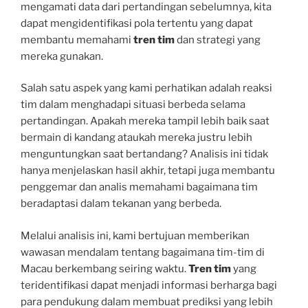
mengamati data dari pertandingan sebelumnya, kita
dapat mengidentifikasi pola tertentu yang dapat
membantu memahami
tren tim
dan strategi yang
mereka gunakan.
Salah satu aspek yang kami perhatikan adalah reaksi
tim dalam menghadapi situasi berbeda selama
pertandingan. Apakah mereka tampil lebih baik saat
bermain di kandang ataukah mereka justru lebih
menguntungkan saat bertandang? Analisis ini tidak
hanya menjelaskan hasil akhir, tetapi juga membantu
penggemar dan analis memahami bagaimana tim
beradaptasi dalam tekanan yang berbeda.
Melalui analisis ini, kami bertujuan memberikan
wawasan mendalam tentang bagaimana tim-tim di
Macau berkembang seiring waktu.
Tren tim
yang
teridentifikasi dapat menjadi informasi berharga bagi
para pendukung dalam membuat prediksi yang lebih