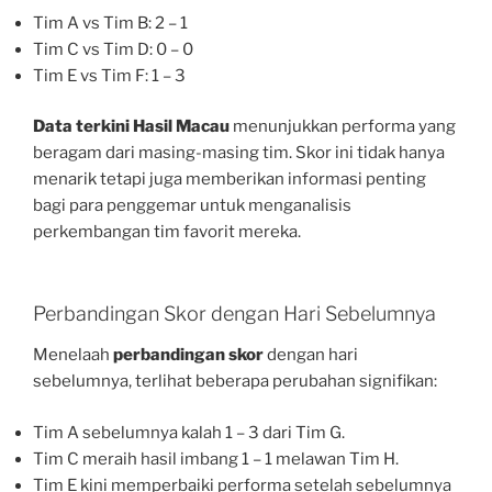
Tim A vs Tim B: 2 – 1
Tim C vs Tim D: 0 – 0
Tim E vs Tim F: 1 – 3
Data terkini Hasil Macau
menunjukkan performa yang
beragam dari masing-masing tim. Skor ini tidak hanya
menarik tetapi juga memberikan informasi penting
bagi para penggemar untuk menganalisis
perkembangan tim favorit mereka.
Perbandingan Skor dengan Hari Sebelumnya
Menelaah
perbandingan skor
dengan hari
sebelumnya, terlihat beberapa perubahan signifikan:
Tim A sebelumnya kalah 1 – 3 dari Tim G.
Tim C meraih hasil imbang 1 – 1 melawan Tim H.
Tim E kini memperbaiki performa setelah sebelumnya