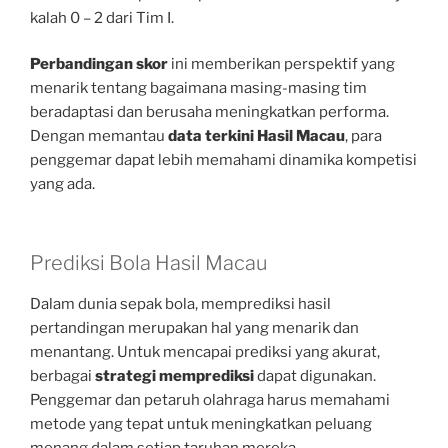
kalah 0 – 2 dari Tim I.
Perbandingan skor
ini memberikan perspektif yang
menarik tentang bagaimana masing-masing tim
beradaptasi dan berusaha meningkatkan performa.
Dengan memantau
data terkini Hasil Macau
, para
penggemar dapat lebih memahami dinamika kompetisi
yang ada.
Prediksi Bola Hasil Macau
Dalam dunia sepak bola, memprediksi hasil
pertandingan merupakan hal yang menarik dan
menantang. Untuk mencapai prediksi yang akurat,
berbagai
strategi memprediksi
dapat digunakan.
Penggemar dan petaruh olahraga harus memahami
metode yang tepat untuk meningkatkan peluang
menang dalam setiap taruhan mereka.