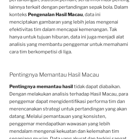
lainnya terkait dengan pertandingan sepak bola. Dalam
konteks
Pengenalan Hasil Macau
, data ini
menciptakan gambaran yang lebih jelas mengenai
efektivitas tim dalam mencapai kemenangan. Tak
hanya untuk tujuan hiburan, data ini juga menjadi alat
analisis yang membantu penggemar untuk memahami
cara tim berkompetisi di liga.
Pentingnya Memantau Hasil Macau
Pentingnya memantau hasil
tidak dapat diabaikan.
Dengan melakukan analisis terhadap Hasil Macau, para
penggemar dapat mengidentifikasi performa tim dan
merencanakan strategi untuk pertandingan yang akan
datang. Melalui pemantauan yang konsisten,
penggemar mendapatkan wawasan yang lebih
mendalam mengenai kekuatan dan kelemahan tim
sepanjang musim. Data yang akurat dan terkini sangat