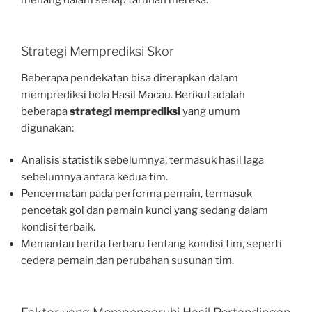
Strategi Memprediksi Skor
Beberapa pendekatan bisa diterapkan dalam
memprediksi bola Hasil Macau. Berikut adalah
beberapa
strategi memprediksi
yang umum
digunakan:
Analisis statistik sebelumnya, termasuk hasil laga
sebelumnya antara kedua tim.
Pencermatan pada performa pemain, termasuk
pencetak gol dan pemain kunci yang sedang dalam
kondisi terbaik.
Memantau berita terbaru tentang kondisi tim, seperti
cedera pemain dan perubahan susunan tim.