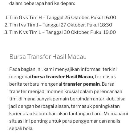
dalam beberapa hari ke depan:
Tim G vs Tim H – Tanggal 25 Oktober, Pukul 16:00
Tim I vs Tim J – Tanggal 27 Oktober, Pukul 18:30
Tim K vs Tim L – Tanggal 30 Oktober, Pukul 19:00
Bursa Transfer Hasil Macau
Pada bagian ini, kami menyajikan informasi terkini
mengenai
bursa transfer Hasil Macau
, termasuk
berita terbaru mengenai
transfer pemain
. Bursa
transfer menjadi momen krusial dalam perencanaan
tim, di mana banyak pemain berpindah antar klub, bisa
jadi dengan berbagai alasan, termasuk peningkatan
karier atau kebutuhan akan tantangan baru. Memahami
situasi ini penting untuk para penggemar dan analis
sepak bola.