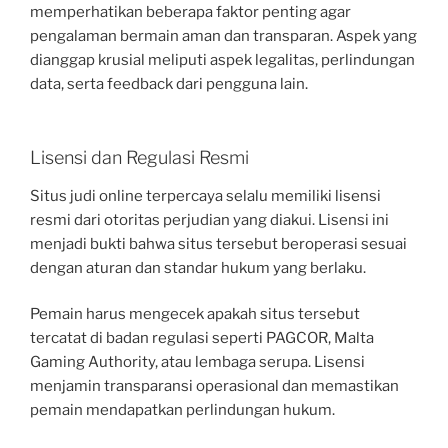
memperhatikan beberapa faktor penting agar
pengalaman bermain aman dan transparan. Aspek yang
dianggap krusial meliputi aspek legalitas, perlindungan
data, serta feedback dari pengguna lain.
Lisensi dan Regulasi Resmi
Situs judi online terpercaya selalu memiliki lisensi
resmi dari otoritas perjudian yang diakui. Lisensi ini
menjadi bukti bahwa situs tersebut beroperasi sesuai
dengan aturan dan standar hukum yang berlaku.
Pemain harus mengecek apakah situs tersebut
tercatat di badan regulasi seperti PAGCOR, Malta
Gaming Authority, atau lembaga serupa. Lisensi
menjamin transparansi operasional dan memastikan
pemain mendapatkan perlindungan hukum.