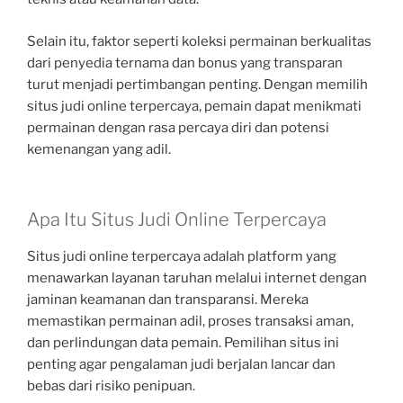
Selain itu, faktor seperti koleksi permainan berkualitas
dari penyedia ternama dan bonus yang transparan
turut menjadi pertimbangan penting. Dengan memilih
situs judi online terpercaya, pemain dapat menikmati
permainan dengan rasa percaya diri dan potensi
kemenangan yang adil.
Apa Itu Situs Judi Online Terpercaya
Situs judi online terpercaya adalah platform yang
menawarkan layanan taruhan melalui internet dengan
jaminan keamanan dan transparansi. Mereka
memastikan permainan adil, proses transaksi aman,
dan perlindungan data pemain. Pemilihan situs ini
penting agar pengalaman judi berjalan lancar dan
bebas dari risiko penipuan.