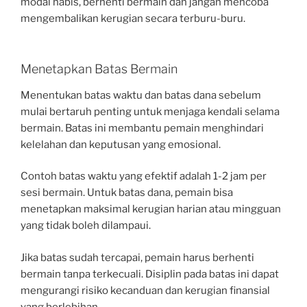
modal habis, berhenti bermain dan jangan mencoba
mengembalikan kerugian secara terburu-buru.
Menetapkan Batas Bermain
Menentukan batas waktu dan batas dana sebelum
mulai bertaruh penting untuk menjaga kendali selama
bermain. Batas ini membantu pemain menghindari
kelelahan dan keputusan yang emosional.
Contoh batas waktu yang efektif adalah 1-2 jam per
sesi bermain. Untuk batas dana, pemain bisa
menetapkan maksimal kerugian harian atau mingguan
yang tidak boleh dilampaui.
Jika batas sudah tercapai, pemain harus berhenti
bermain tanpa terkecuali. Disiplin pada batas ini dapat
mengurangi risiko kecanduan dan kerugian finansial
yang berlebihan.