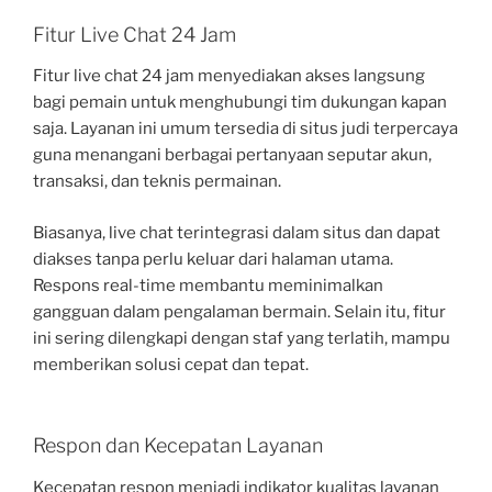
Fitur Live Chat 24 Jam
Fitur live chat 24 jam menyediakan akses langsung
bagi pemain untuk menghubungi tim dukungan kapan
saja. Layanan ini umum tersedia di situs judi terpercaya
guna menangani berbagai pertanyaan seputar akun,
transaksi, dan teknis permainan.
Biasanya, live chat terintegrasi dalam situs dan dapat
diakses tanpa perlu keluar dari halaman utama.
Respons real-time membantu meminimalkan
gangguan dalam pengalaman bermain. Selain itu, fitur
ini sering dilengkapi dengan staf yang terlatih, mampu
memberikan solusi cepat dan tepat.
Respon dan Kecepatan Layanan
Kecepatan respon menjadi indikator kualitas layanan