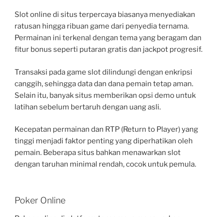
Slot online di situs terpercaya biasanya menyediakan
ratusan hingga ribuan game dari penyedia ternama.
Permainan ini terkenal dengan tema yang beragam dan
fitur bonus seperti putaran gratis dan jackpot progresif.
Transaksi pada game slot dilindungi dengan enkripsi
canggih, sehingga data dan dana pemain tetap aman.
Selain itu, banyak situs memberikan opsi demo untuk
latihan sebelum bertaruh dengan uang asli.
Kecepatan permainan dan RTP (Return to Player) yang
tinggi menjadi faktor penting yang diperhatikan oleh
pemain. Beberapa situs bahkan menawarkan slot
dengan taruhan minimal rendah, cocok untuk pemula.
Poker Online