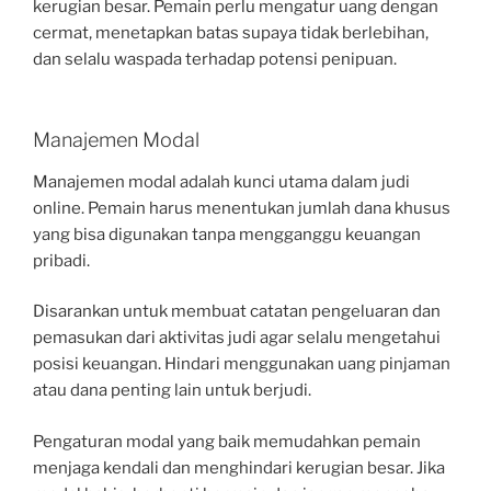
kerugian besar. Pemain perlu mengatur uang dengan
cermat, menetapkan batas supaya tidak berlebihan,
dan selalu waspada terhadap potensi penipuan.
Manajemen Modal
Manajemen modal adalah kunci utama dalam judi
online. Pemain harus menentukan jumlah dana khusus
yang bisa digunakan tanpa mengganggu keuangan
pribadi.
Disarankan untuk membuat catatan pengeluaran dan
pemasukan dari aktivitas judi agar selalu mengetahui
posisi keuangan. Hindari menggunakan uang pinjaman
atau dana penting lain untuk berjudi.
Pengaturan modal yang baik memudahkan pemain
menjaga kendali dan menghindari kerugian besar. Jika