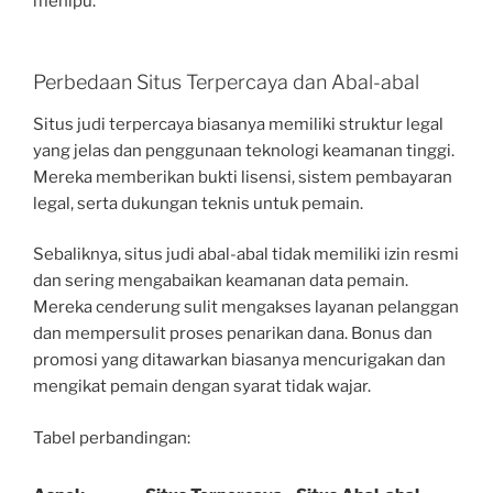
menipu.
Perbedaan Situs Terpercaya dan Abal-abal
Situs judi terpercaya biasanya memiliki struktur legal
yang jelas dan penggunaan teknologi keamanan tinggi.
Mereka memberikan bukti lisensi, sistem pembayaran
legal, serta dukungan teknis untuk pemain.
Sebaliknya, situs judi abal-abal tidak memiliki izin resmi
dan sering mengabaikan keamanan data pemain.
Mereka cenderung sulit mengakses layanan pelanggan
dan mempersulit proses penarikan dana. Bonus dan
promosi yang ditawarkan biasanya mencurigakan dan
mengikat pemain dengan syarat tidak wajar.
Tabel perbandingan: