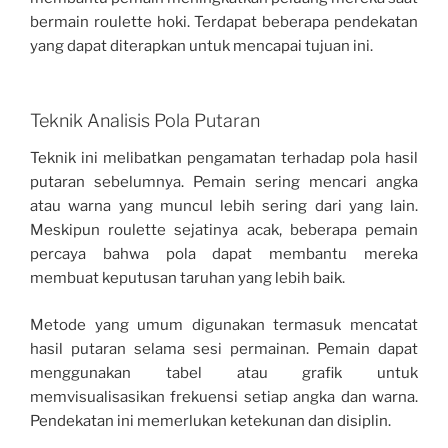
bermain roulette hoki. Terdapat beberapa pendekatan
yang dapat diterapkan untuk mencapai tujuan ini.
Teknik Analisis Pola Putaran
Teknik ini melibatkan pengamatan terhadap pola hasil
putaran sebelumnya. Pemain sering mencari angka
atau warna yang muncul lebih sering dari yang lain.
Meskipun roulette sejatinya acak, beberapa pemain
percaya bahwa pola dapat membantu mereka
membuat keputusan taruhan yang lebih baik.
Metode yang umum digunakan termasuk mencatat
hasil putaran selama sesi permainan. Pemain dapat
menggunakan tabel atau grafik untuk
memvisualisasikan frekuensi setiap angka dan warna.
Pendekatan ini memerlukan ketekunan dan disiplin.