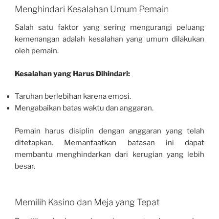
Menghindari Kesalahan Umum Pemain
Salah satu faktor yang sering mengurangi peluang
kemenangan adalah kesalahan yang umum dilakukan
oleh pemain.
Kesalahan yang Harus Dihindari:
Taruhan berlebihan karena emosi.
Mengabaikan batas waktu dan anggaran.
Pemain harus disiplin dengan anggaran yang telah
ditetapkan. Memanfaatkan batasan ini dapat
membantu menghindarkan dari kerugian yang lebih
besar.
Memilih Kasino dan Meja yang Tepat