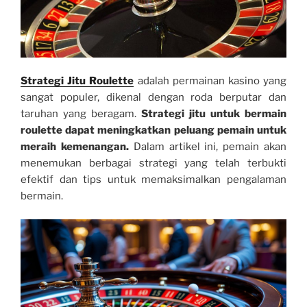
Strategi Jitu Roulette
adalah permainan kasino yang
sangat populer, dikenal dengan roda berputar dan
taruhan yang beragam.
Strategi jitu untuk bermain
roulette dapat meningkatkan peluang pemain untuk
meraih kemenangan.
Dalam artikel ini, pemain akan
menemukan berbagai strategi yang telah terbukti
efektif dan tips untuk memaksimalkan pengalaman
bermain.