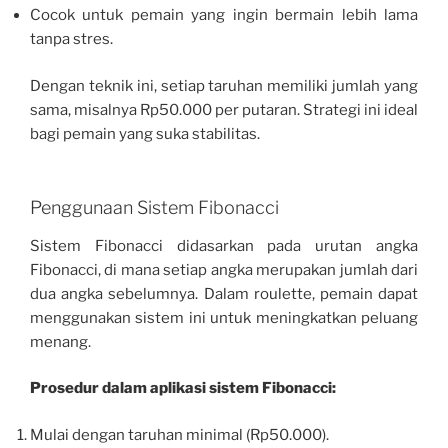
Cocok untuk pemain yang ingin bermain lebih lama
tanpa stres.
Dengan teknik ini, setiap taruhan memiliki jumlah yang
sama, misalnya Rp50.000 per putaran. Strategi ini ideal
bagi pemain yang suka stabilitas.
Penggunaan Sistem Fibonacci
Sistem Fibonacci didasarkan pada urutan angka
Fibonacci, di mana setiap angka merupakan jumlah dari
dua angka sebelumnya. Dalam roulette, pemain dapat
menggunakan sistem ini untuk meningkatkan peluang
menang.
Prosedur dalam aplikasi sistem Fibonacci:
Mulai dengan taruhan minimal (Rp50.000).