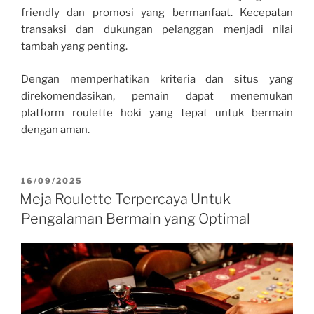
friendly dan promosi yang bermanfaat. Kecepatan
transaksi dan dukungan pelanggan menjadi nilai
tambah yang penting.
Dengan memperhatikan kriteria dan situs yang
direkomendasikan, pemain dapat menemukan
platform roulette hoki yang tepat untuk bermain
dengan aman.
POSTED
16/09/2025
ON
Meja Roulette Terpercaya Untuk
Pengalaman Bermain yang Optimal