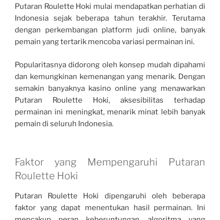
Putaran Roulette Hoki mulai mendapatkan perhatian di
Indonesia sejak beberapa tahun terakhir. Terutama
dengan perkembangan platform judi online, banyak
pemain yang tertarik mencoba variasi permainan ini.
Popularitasnya didorong oleh konsep mudah dipahami
dan kemungkinan kemenangan yang menarik. Dengan
semakin banyaknya kasino online yang menawarkan
Putaran Roulette Hoki, aksesibilitas terhadap
permainan ini meningkat, menarik minat lebih banyak
pemain di seluruh Indonesia.
Faktor yang Mempengaruhi Putaran
Roulette Hoki
Putaran Roulette Hoki dipengaruhi oleh beberapa
faktor yang dapat menentukan hasil permainan. Ini
mencakup peran keberuntungan, algoritma yang