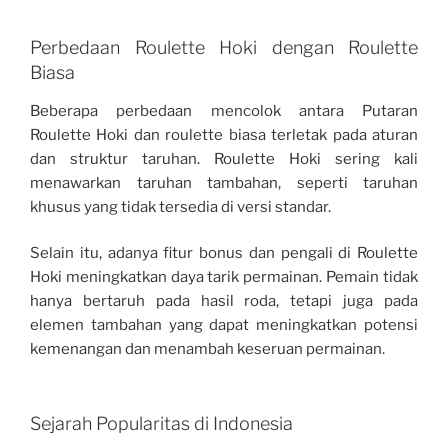
Perbedaan Roulette Hoki dengan Roulette
Biasa
Beberapa perbedaan mencolok antara Putaran
Roulette Hoki dan roulette biasa terletak pada aturan
dan struktur taruhan. Roulette Hoki sering kali
menawarkan taruhan tambahan, seperti taruhan
khusus yang tidak tersedia di versi standar.
Selain itu, adanya fitur bonus dan pengali di Roulette
Hoki meningkatkan daya tarik permainan. Pemain tidak
hanya bertaruh pada hasil roda, tetapi juga pada
elemen tambahan yang dapat meningkatkan potensi
kemenangan dan menambah keseruan permainan.
Sejarah Popularitas di Indonesia