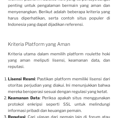
penting untuk pengalaman bermain yang aman dan
menyenangkan. Berikut adalah beberapa kriteria yang
harus diperhatikan, serta contoh situs populer di
Indonesia yang dapat dijadikan referensi.
Kriteria Platform yang Aman
Kriteria utama dalam memilih platform roulette hoki
yang aman meliputi lisensi, keamanan data, dan
reputasi.
Lisensi Resmi
: Pastikan platform memiliki lisensi dari
otoritas perjudian yang diakui. Ini menunjukkan bahwa
mereka beroperasi sesuai dengan regulasi yang ketat.
Keamanan Data
: Periksa apakah situs menggunakan
protokol enkripsi seperti SSL untuk melindungi
informasi pribadi dan keuangan pemain.
Reputasi
: Cari ulasan dari pemain lain di forum atau