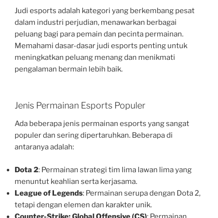
Judi esports adalah kategori yang berkembang pesat
dalam industri perjudian, menawarkan berbagai
peluang bagi para pemain dan pecinta permainan.
Memahami dasar-dasar judi esports penting untuk
meningkatkan peluang menang dan menikmati
pengalaman bermain lebih baik.
Jenis Permainan Esports Populer
Ada beberapa jenis permainan esports yang sangat
populer dan sering dipertaruhkan. Beberapa di
antaranya adalah:
Dota 2
: Permainan strategi tim lima lawan lima yang
menuntut keahlian serta kerjasama.
League of Legends
: Permainan serupa dengan Dota 2,
tetapi dengan elemen dan karakter unik.
Counter-Strike: Global Offensive (CS)
: Permainan