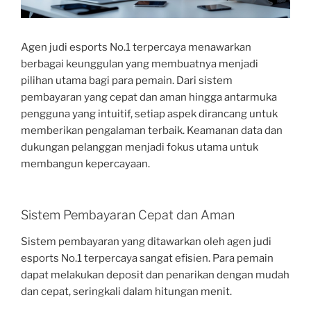
Agen judi esports No.1 terpercaya menawarkan
berbagai keunggulan yang membuatnya menjadi
pilihan utama bagi para pemain. Dari sistem
pembayaran yang cepat dan aman hingga antarmuka
pengguna yang intuitif, setiap aspek dirancang untuk
memberikan pengalaman terbaik. Keamanan data dan
dukungan pelanggan menjadi fokus utama untuk
membangun kepercayaan.
Sistem Pembayaran Cepat dan Aman
Sistem pembayaran yang ditawarkan oleh agen judi
esports No.1 terpercaya sangat efisien. Para pemain
dapat melakukan deposit dan penarikan dengan mudah
dan cepat, seringkali dalam hitungan menit.