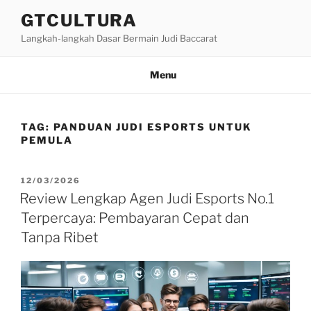
Skip
GTCULTURA
to
Langkah-langkah Dasar Bermain Judi Baccarat
content
Menu
TAG:
PANDUAN JUDI ESPORTS UNTUK
PEMULA
POSTED
12/03/2026
ON
Review Lengkap Agen Judi Esports No.1
Terpercaya: Pembayaran Cepat dan
Tanpa Ribet