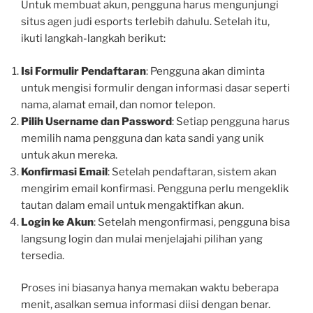
Untuk membuat akun, pengguna harus mengunjungi
situs agen judi esports terlebih dahulu. Setelah itu,
ikuti langkah-langkah berikut:
Isi Formulir Pendaftaran
: Pengguna akan diminta
untuk mengisi formulir dengan informasi dasar seperti
nama, alamat email, dan nomor telepon.
Pilih Username dan Password
: Setiap pengguna harus
memilih nama pengguna dan kata sandi yang unik
untuk akun mereka.
Konfirmasi Email
: Setelah pendaftaran, sistem akan
mengirim email konfirmasi. Pengguna perlu mengeklik
tautan dalam email untuk mengaktifkan akun.
Login ke Akun
: Setelah mengonfirmasi, pengguna bisa
langsung login dan mulai menjelajahi pilihan yang
tersedia.
Proses ini biasanya hanya memakan waktu beberapa
menit, asalkan semua informasi diisi dengan benar.