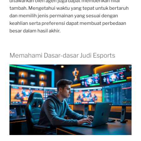
ditawarkan oleh agen juga dapat memberikan nilai
tambah. Mengetahui waktu yang tepat untuk bertaruh
dan memilih jenis permainan yang sesuai dengan
keahlian serta preferensi dapat membuat perbedaan
besar dalam hasil akhir.
Memahami Dasar-dasar Judi Esports