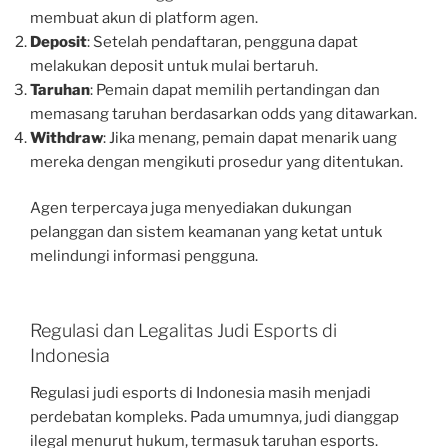
membuat akun di platform agen.
Deposit
: Setelah pendaftaran, pengguna dapat
melakukan deposit untuk mulai bertaruh.
Taruhan
: Pemain dapat memilih pertandingan dan
memasang taruhan berdasarkan odds yang ditawarkan.
Withdraw
: Jika menang, pemain dapat menarik uang
mereka dengan mengikuti prosedur yang ditentukan.
Agen terpercaya juga menyediakan dukungan
pelanggan dan sistem keamanan yang ketat untuk
melindungi informasi pengguna.
Regulasi dan Legalitas Judi Esports di
Indonesia
Regulasi judi esports di Indonesia masih menjadi
perdebatan kompleks. Pada umumnya, judi dianggap
ilegal menurut hukum, termasuk taruhan esports.