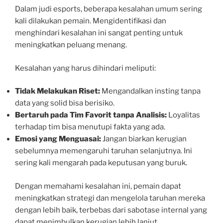
Dalam judi esports, beberapa kesalahan umum sering
kali dilakukan pemain. Mengidentifikasi dan
menghindari kesalahan ini sangat penting untuk
meningkatkan peluang menang.
Kesalahan yang harus dihindari meliputi:
Tidak Melakukan Riset:
Mengandalkan insting tanpa
data yang solid bisa berisiko.
Bertaruh pada Tim Favorit tanpa Analisis:
Loyalitas
terhadap tim bisa menutupi fakta yang ada.
Emosi yang Menguasai:
Jangan biarkan kerugian
sebelumnya memengaruhi taruhan selanjutnya. Ini
sering kali mengarah pada keputusan yang buruk.
Dengan memahami kesalahan ini, pemain dapat
meningkatkan strategi dan mengelola taruhan mereka
dengan lebih baik, terbebas dari sabotase internal yang
dapat menimbulkan kerugian lebih lanjut.