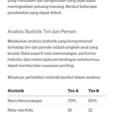
yang mendalam dan pengelolaan yang bijak dapat
meningkatkan peluang menang. Berikut beberapa
pendekatan yang dapat diikuti.
Analisis Statistik Tim dan Pemain
Melakukan analisis statistik yang komprehensif
terhadap tim dan pemain adalah langkah awal yang
krusial. Data seperti rasio kemenangan, performa
individu, dan rekam jejak pertandingan sebelumnya
dapat memberikan wawasan penting.
Misalnya, perhatikan statistik berikut dalam analisis:
Statistik
Tim A
Tim B
Rasio Kemenangan
70%
65%
Rata-rata Kills
15
12