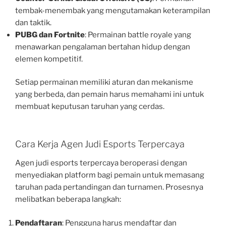
tembak-menembak yang mengutamakan keterampilan
dan taktik.
PUBG dan Fortnite
: Permainan battle royale yang
menawarkan pengalaman bertahan hidup dengan
elemen kompetitif.
Setiap permainan memiliki aturan dan mekanisme
yang berbeda, dan pemain harus memahami ini untuk
membuat keputusan taruhan yang cerdas.
Cara Kerja Agen Judi Esports Terpercaya
Agen judi esports terpercaya beroperasi dengan
menyediakan platform bagi pemain untuk memasang
taruhan pada pertandingan dan turnamen. Prosesnya
melibatkan beberapa langkah:
Pendaftaran
: Pengguna harus mendaftar dan