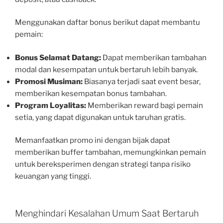
Menggunakan daftar bonus berikut dapat membantu
pemain:
Bonus Selamat Datang:
Dapat memberikan tambahan
modal dan kesempatan untuk bertaruh lebih banyak.
Promosi Musiman:
Biasanya terjadi saat event besar,
memberikan kesempatan bonus tambahan.
Program Loyalitas:
Memberikan reward bagi pemain
setia, yang dapat digunakan untuk taruhan gratis.
Memanfaatkan promo ini dengan bijak dapat
memberikan buffer tambahan, memungkinkan pemain
untuk bereksperimen dengan strategi tanpa risiko
keuangan yang tinggi.
Menghindari Kesalahan Umum Saat Bertaruh