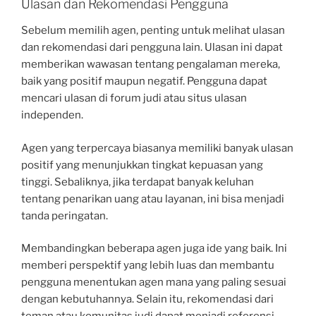
Ulasan dan Rekomendasi Pengguna
Sebelum memilih agen, penting untuk melihat ulasan
dan rekomendasi dari pengguna lain. Ulasan ini dapat
memberikan wawasan tentang pengalaman mereka,
baik yang positif maupun negatif. Pengguna dapat
mencari ulasan di forum judi atau situs ulasan
independen.
Agen yang terpercaya biasanya memiliki banyak ulasan
positif yang menunjukkan tingkat kepuasan yang
tinggi. Sebaliknya, jika terdapat banyak keluhan
tentang penarikan uang atau layanan, ini bisa menjadi
tanda peringatan.
Membandingkan beberapa agen juga ide yang baik. Ini
memberi perspektif yang lebih luas dan membantu
pengguna menentukan agen mana yang paling sesuai
dengan kebutuhannya. Selain itu, rekomendasi dari