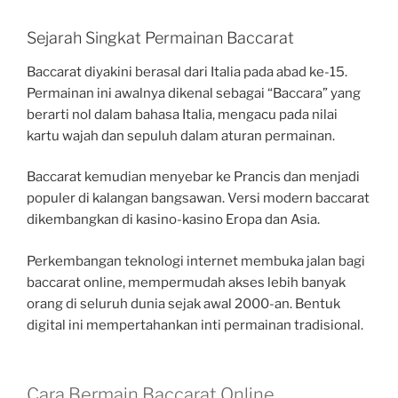
Sejarah Singkat Permainan Baccarat
Baccarat diyakini berasal dari Italia pada abad ke-15.
Permainan ini awalnya dikenal sebagai “Baccara” yang
berarti nol dalam bahasa Italia, mengacu pada nilai
kartu wajah dan sepuluh dalam aturan permainan.
Baccarat kemudian menyebar ke Prancis dan menjadi
populer di kalangan bangsawan. Versi modern baccarat
dikembangkan di kasino-kasino Eropa dan Asia.
Perkembangan teknologi internet membuka jalan bagi
baccarat online, mempermudah akses lebih banyak
orang di seluruh dunia sejak awal 2000-an. Bentuk
digital ini mempertahankan inti permainan tradisional.
Cara Bermain Baccarat Online