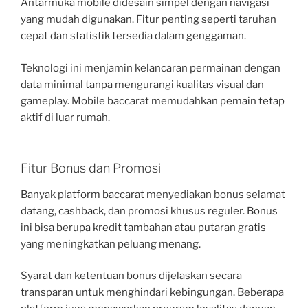
Antarmuka mobile didesain simpel dengan navigasi
yang mudah digunakan. Fitur penting seperti taruhan
cepat dan statistik tersedia dalam genggaman.
Teknologi ini menjamin kelancaran permainan dengan
data minimal tanpa mengurangi kualitas visual dan
gameplay. Mobile baccarat memudahkan pemain tetap
aktif di luar rumah.
Fitur Bonus dan Promosi
Banyak platform baccarat menyediakan bonus selamat
datang, cashback, dan promosi khusus reguler. Bonus
ini bisa berupa kredit tambahan atau putaran gratis
yang meningkatkan peluang menang.
Syarat dan ketentuan bonus dijelaskan secara
transparan untuk menghindari kebingungan. Beberapa