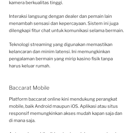
kamera berkualitas tinggi.
Interaksi langsung dengan dealer dan pemain lain
menambah sensasi dan kepercayaan. Sistem ini juga
dilengkapi fitur chat untuk komunikasi selama bermain.
Teknologi streaming yang digunakan memastikan
kelancaran dan minim latensi. Ini memungkinkan
pengalaman bermain yang mirip kasino fisik tanpa
harus keluar rumah.
Baccarat Mobile
Platform baccarat online kini mendukung perangkat
mobile, baik Android maupun iOS. Aplikasi atau situs
responsif memungkinkan akses mudah kapan saja dan
di mana saja.