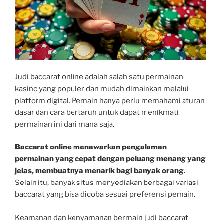
Judi baccarat online adalah salah satu permainan
kasino yang populer dan mudah dimainkan melalui
platform digital. Pemain hanya perlu memahami aturan
dasar dan cara bertaruh untuk dapat menikmati
permainan ini dari mana saja.
Baccarat online menawarkan pengalaman
permainan yang cepat dengan peluang menang yang
jelas, membuatnya menarik bagi banyak orang.
Selain itu, banyak situs menyediakan berbagai variasi
baccarat yang bisa dicoba sesuai preferensi pemain.
Keamanan dan kenyamanan bermain judi baccarat