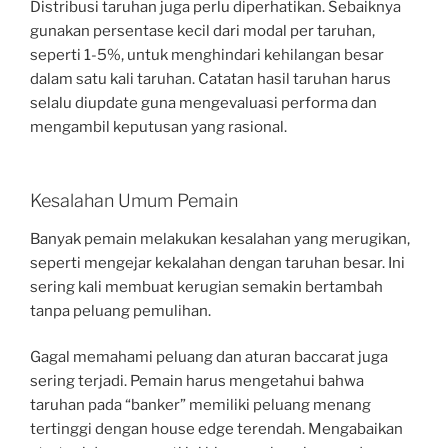
Distribusi taruhan juga perlu diperhatikan. Sebaiknya
gunakan persentase kecil dari modal per taruhan,
seperti 1-5%, untuk menghindari kehilangan besar
dalam satu kali taruhan. Catatan hasil taruhan harus
selalu diupdate guna mengevaluasi performa dan
mengambil keputusan yang rasional.
Kesalahan Umum Pemain
Banyak pemain melakukan kesalahan yang merugikan,
seperti mengejar kekalahan dengan taruhan besar. Ini
sering kali membuat kerugian semakin bertambah
tanpa peluang pemulihan.
Gagal memahami peluang dan aturan baccarat juga
sering terjadi. Pemain harus mengetahui bahwa
taruhan pada “banker” memiliki peluang menang
tertinggi dengan house edge terendah. Mengabaikan