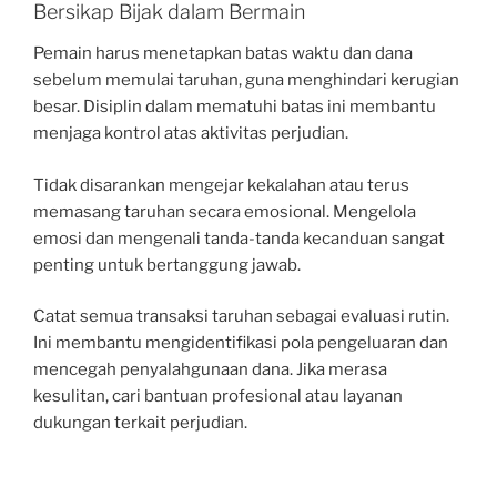
Bersikap Bijak dalam Bermain
Pemain harus menetapkan batas waktu dan dana
sebelum memulai taruhan, guna menghindari kerugian
besar. Disiplin dalam mematuhi batas ini membantu
menjaga kontrol atas aktivitas perjudian.
Tidak disarankan mengejar kekalahan atau terus
memasang taruhan secara emosional. Mengelola
emosi dan mengenali tanda-tanda kecanduan sangat
penting untuk bertanggung jawab.
Catat semua transaksi taruhan sebagai evaluasi rutin.
Ini membantu mengidentifikasi pola pengeluaran dan
mencegah penyalahgunaan dana. Jika merasa
kesulitan, cari bantuan profesional atau layanan
dukungan terkait perjudian.