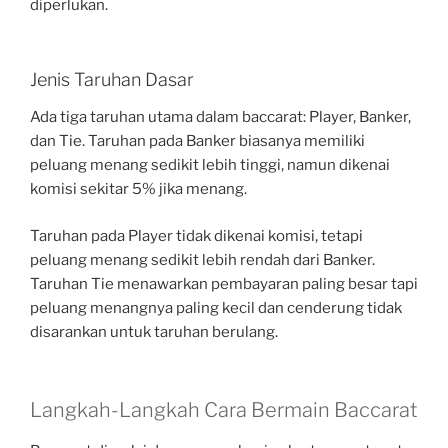
diperlukan.
Jenis Taruhan Dasar
Ada tiga taruhan utama dalam baccarat: Player, Banker,
dan Tie. Taruhan pada Banker biasanya memiliki
peluang menang sedikit lebih tinggi, namun dikenai
komisi sekitar 5% jika menang.
Taruhan pada Player tidak dikenai komisi, tetapi
peluang menang sedikit lebih rendah dari Banker.
Taruhan Tie menawarkan pembayaran paling besar tapi
peluang menangnya paling kecil dan cenderung tidak
disarankan untuk taruhan berulang.
Langkah-Langkah Cara Bermain Baccarat