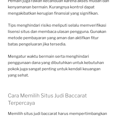
Pemain juga rawan kecanduan karena akses mudah dan
kenyamanan bermain. Kurangnya kontrol dapat
mengakibatkan kerugian finansial yang signifikan.
Tips menghindari risiko meliputi selalu memverifikasi
lisensi situs dan membaca ulasan pengguna. Gunakan
metode pembayaran yang aman dan aktifkan fitur
batas pengeluaran jika tersedia.
Mengatur waktu bermain serta menghindari
penggunaan dana yang dibutuhkan untuk kebutuhan
pokok juga sangat penting untuk kendali keuangan
yang sehat.
Cara Memilih Situs Judi Baccarat
Terpercaya
Memilih situs judi baccarat harus mempertimbangkan