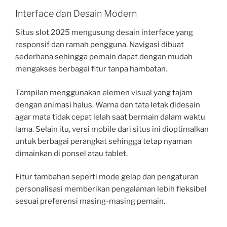
Interface dan Desain Modern
Situs slot 2025 mengusung desain interface yang
responsif dan ramah pengguna. Navigasi dibuat
sederhana sehingga pemain dapat dengan mudah
mengakses berbagai fitur tanpa hambatan.
Tampilan menggunakan elemen visual yang tajam
dengan animasi halus. Warna dan tata letak didesain
agar mata tidak cepat lelah saat bermain dalam waktu
lama. Selain itu, versi mobile dari situs ini dioptimalkan
untuk berbagai perangkat sehingga tetap nyaman
dimainkan di ponsel atau tablet.
Fitur tambahan seperti mode gelap dan pengaturan
personalisasi memberikan pengalaman lebih fleksibel
sesuai preferensi masing-masing pemain.