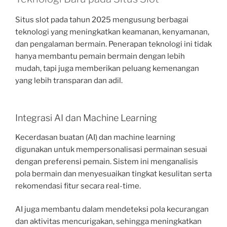
Situs slot pada tahun 2025 mengusung berbagai
teknologi yang meningkatkan keamanan, kenyamanan,
dan pengalaman bermain. Penerapan teknologi ini tidak
hanya membantu pemain bermain dengan lebih
mudah, tapi juga memberikan peluang kemenangan
yang lebih transparan dan adil.
Integrasi AI dan Machine Learning
Kecerdasan buatan (AI) dan machine learning
digunakan untuk mempersonalisasi permainan sesuai
dengan preferensi pemain. Sistem ini menganalisis
pola bermain dan menyesuaikan tingkat kesulitan serta
rekomendasi fitur secara real-time.
AI juga membantu dalam mendeteksi pola kecurangan
dan aktivitas mencurigakan, sehingga meningkatkan