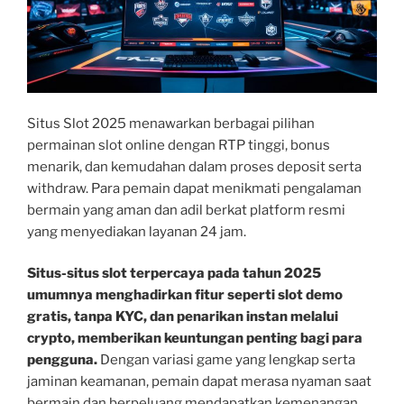
Situs Slot 2025 menawarkan berbagai pilihan
permainan slot online dengan RTP tinggi, bonus
menarik, dan kemudahan dalam proses deposit serta
withdraw. Para pemain dapat menikmati pengalaman
bermain yang aman dan adil berkat platform resmi
yang menyediakan layanan 24 jam.
Situs-situs slot terpercaya pada tahun 2025
umumnya menghadirkan fitur seperti slot demo
gratis, tanpa KYC, dan penarikan instan melalui
crypto, memberikan keuntungan penting bagi para
pengguna.
Dengan variasi game yang lengkap serta
jaminan keamanan, pemain dapat merasa nyaman saat
bermain dan berpeluang mendapatkan kemenangan