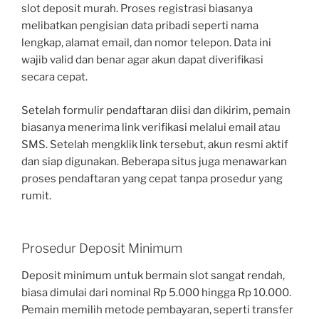
slot deposit murah. Proses registrasi biasanya
melibatkan pengisian data pribadi seperti nama
lengkap, alamat email, dan nomor telepon. Data ini
wajib valid dan benar agar akun dapat diverifikasi
secara cepat.
Setelah formulir pendaftaran diisi dan dikirim, pemain
biasanya menerima link verifikasi melalui email atau
SMS. Setelah mengklik link tersebut, akun resmi aktif
dan siap digunakan. Beberapa situs juga menawarkan
proses pendaftaran yang cepat tanpa prosedur yang
rumit.
Prosedur Deposit Minimum
Deposit minimum untuk bermain slot sangat rendah,
biasa dimulai dari nominal Rp 5.000 hingga Rp 10.000.
Pemain memilih metode pembayaran, seperti transfer