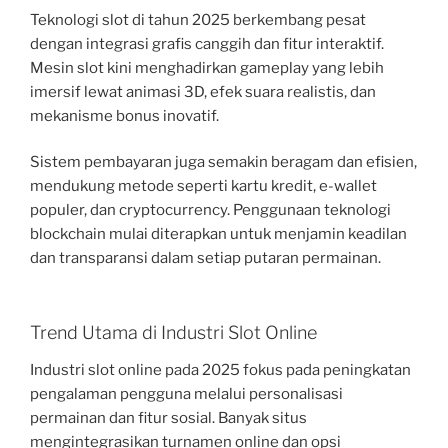
Teknologi slot di tahun 2025 berkembang pesat
dengan integrasi grafis canggih dan fitur interaktif.
Mesin slot kini menghadirkan gameplay yang lebih
imersif lewat animasi 3D, efek suara realistis, dan
mekanisme bonus inovatif.
Sistem pembayaran juga semakin beragam dan efisien,
mendukung metode seperti kartu kredit, e-wallet
populer, dan cryptocurrency. Penggunaan teknologi
blockchain mulai diterapkan untuk menjamin keadilan
dan transparansi dalam setiap putaran permainan.
Trend Utama di Industri Slot Online
Industri slot online pada 2025 fokus pada peningkatan
pengalaman pengguna melalui personalisasi
permainan dan fitur sosial. Banyak situs
mengintegrasikan turnamen online dan opsi