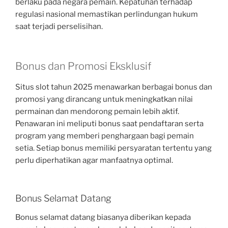
berlaku pada negara pemain. Kepatuhan terhadap
regulasi nasional memastikan perlindungan hukum
saat terjadi perselisihan.
Bonus dan Promosi Eksklusif
Situs slot tahun 2025 menawarkan berbagai bonus dan
promosi yang dirancang untuk meningkatkan nilai
permainan dan mendorong pemain lebih aktif.
Penawaran ini meliputi bonus saat pendaftaran serta
program yang memberi penghargaan bagi pemain
setia. Setiap bonus memiliki persyaratan tertentu yang
perlu diperhatikan agar manfaatnya optimal.
Bonus Selamat Datang
Bonus selamat datang biasanya diberikan kepada