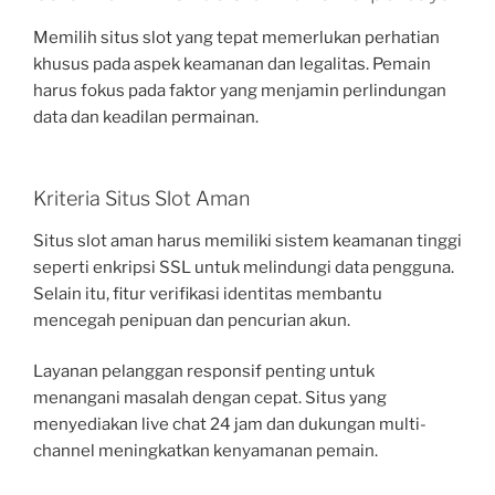
Memilih situs slot yang tepat memerlukan perhatian
khusus pada aspek keamanan dan legalitas. Pemain
harus fokus pada faktor yang menjamin perlindungan
data dan keadilan permainan.
Kriteria Situs Slot Aman
Situs slot aman harus memiliki sistem keamanan tinggi
seperti enkripsi SSL untuk melindungi data pengguna.
Selain itu, fitur verifikasi identitas membantu
mencegah penipuan dan pencurian akun.
Layanan pelanggan responsif penting untuk
menangani masalah dengan cepat. Situs yang
menyediakan live chat 24 jam dan dukungan multi-
channel meningkatkan kenyamanan pemain.