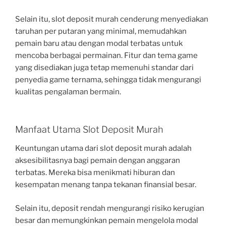
Selain itu, slot deposit murah cenderung menyediakan
taruhan per putaran yang minimal, memudahkan
pemain baru atau dengan modal terbatas untuk
mencoba berbagai permainan. Fitur dan tema game
yang disediakan juga tetap memenuhi standar dari
penyedia game ternama, sehingga tidak mengurangi
kualitas pengalaman bermain.
Manfaat Utama Slot Deposit Murah
Keuntungan utama dari slot deposit murah adalah
aksesibilitasnya bagi pemain dengan anggaran
terbatas. Mereka bisa menikmati hiburan dan
kesempatan menang tanpa tekanan finansial besar.
Selain itu, deposit rendah mengurangi risiko kerugian
besar dan memungkinkan pemain mengelola modal