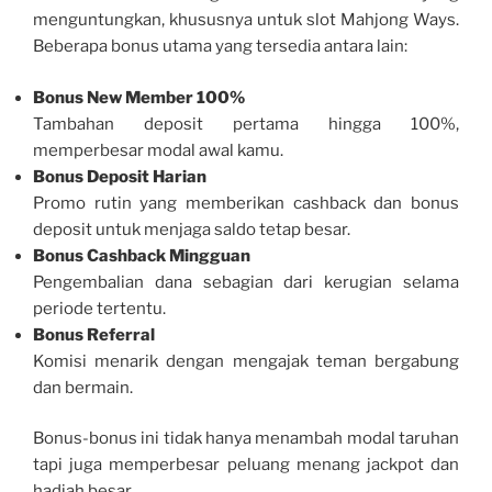
menguntungkan, khususnya untuk slot Mahjong Ways.
Beberapa bonus utama yang tersedia antara lain:
Bonus New Member 100%
Tambahan deposit pertama hingga 100%,
memperbesar modal awal kamu.
Bonus Deposit Harian
Promo rutin yang memberikan cashback dan bonus
deposit untuk menjaga saldo tetap besar.
Bonus Cashback Mingguan
Pengembalian dana sebagian dari kerugian selama
periode tertentu.
Bonus Referral
Komisi menarik dengan mengajak teman bergabung
dan bermain.
Bonus-bonus ini tidak hanya menambah modal taruhan
tapi juga memperbesar peluang menang jackpot dan
hadiah besar.