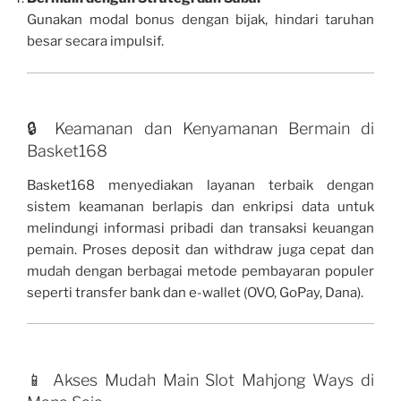
Gunakan modal bonus dengan bijak, hindari taruhan
besar secara impulsif.
🔒 Keamanan dan Kenyamanan Bermain di
Basket168
Basket168 menyediakan layanan terbaik dengan
sistem keamanan berlapis dan enkripsi data untuk
melindungi informasi pribadi dan transaksi keuangan
pemain. Proses deposit dan withdraw juga cepat dan
mudah dengan berbagai metode pembayaran populer
seperti transfer bank dan e-wallet (OVO, GoPay, Dana).
📱 Akses Mudah Main Slot Mahjong Ways di