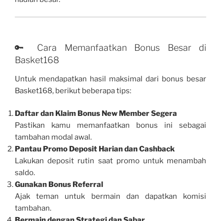
🔑 Cara Memanfaatkan Bonus Besar di
Basket168
Untuk mendapatkan hasil maksimal dari bonus besar
Basket168, berikut beberapa tips:
Daftar dan Klaim Bonus New Member Segera
Pastikan kamu memanfaatkan bonus ini sebagai
tambahan modal awal.
Pantau Promo Deposit Harian dan Cashback
Lakukan deposit rutin saat promo untuk menambah
saldo.
Gunakan Bonus Referral
Ajak teman untuk bermain dan dapatkan komisi
tambahan.
Bermain dengan Strategi dan Sabar