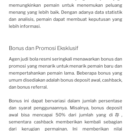
memungkinkan pemain untuk menemukan peluang
menang yang lebih baik. Dengan adanya data statistik
dan analisis, pemain dapat membuat keputusan yang
lebih informasi.
Bonus dan Promosi Eksklusif
Agen judi bola resmi seringkali menawarkan bonus dan
promosi yang menarik untuk menarik pemain baru dan
mempertahankan pemain lama. Beberapa bonus yang
umum disediakan adalah bonus deposit awal, cashback,
dan bonus referral.
Bonus ini dapat bervariasi dalam jumlah persentase
dan syarat penggunaannya. Misalnya, bonus deposit
awal bisa mencapai 50% dari jumlah yang di存,
sementara cashback memberikan kembali sebagian
dari kerugian permainan. Ini memberikan nilai