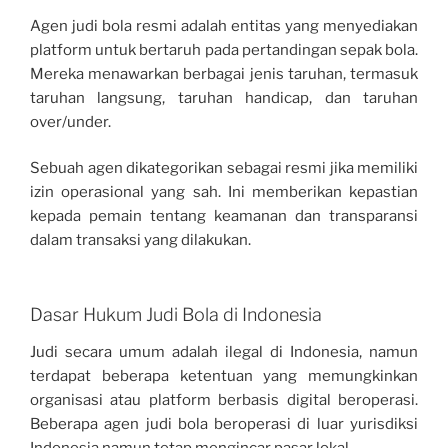
Agen judi bola resmi adalah entitas yang menyediakan
platform untuk bertaruh pada pertandingan sepak bola.
Mereka menawarkan berbagai jenis taruhan, termasuk
taruhan langsung, taruhan handicap, dan taruhan
over/under.
Sebuah agen dikategorikan sebagai resmi jika memiliki
izin operasional yang sah. Ini memberikan kepastian
kepada pemain tentang keamanan dan transparansi
dalam transaksi yang dilakukan.
Dasar Hukum Judi Bola di Indonesia
Judi secara umum adalah ilegal di Indonesia, namun
terdapat beberapa ketentuan yang memungkinkan
organisasi atau platform berbasis digital beroperasi.
Beberapa agen judi bola beroperasi di luar yurisdiksi