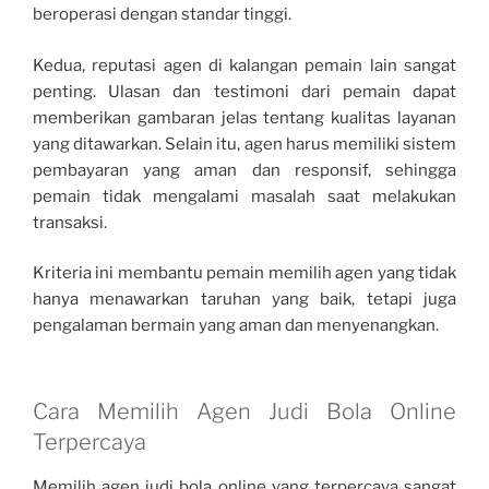
beroperasi dengan standar tinggi.
Kedua, reputasi agen di kalangan pemain lain sangat
penting. Ulasan dan testimoni dari pemain dapat
memberikan gambaran jelas tentang kualitas layanan
yang ditawarkan. Selain itu, agen harus memiliki sistem
pembayaran yang aman dan responsif, sehingga
pemain tidak mengalami masalah saat melakukan
transaksi.
Kriteria ini membantu pemain memilih agen yang tidak
hanya menawarkan taruhan yang baik, tetapi juga
pengalaman bermain yang aman dan menyenangkan.
Cara Memilih Agen Judi Bola Online
Terpercaya
Memilih agen judi bola online yang terpercaya sangat