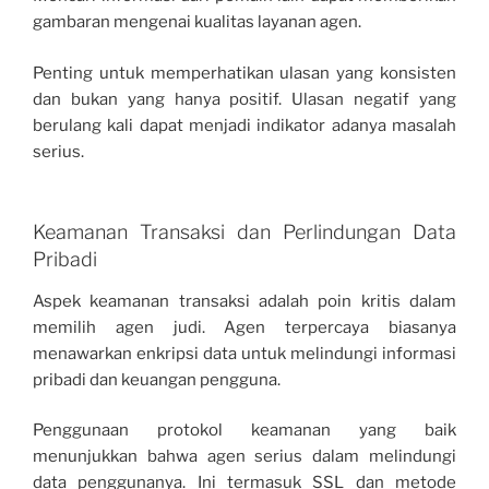
gambaran mengenai kualitas layanan agen.
Penting untuk memperhatikan ulasan yang konsisten
dan bukan yang hanya positif. Ulasan negatif yang
berulang kali dapat menjadi indikator adanya masalah
serius.
Keamanan Transaksi dan Perlindungan Data
Pribadi
Aspek keamanan transaksi adalah poin kritis dalam
memilih agen judi. Agen terpercaya biasanya
menawarkan enkripsi data untuk melindungi informasi
pribadi dan keuangan pengguna.
Penggunaan protokol keamanan yang baik
menunjukkan bahwa agen serius dalam melindungi
data penggunanya. Ini termasuk SSL dan metode