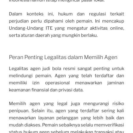
Indonesia namun tetap mengincar pasar lokal.
Dalam konteks ini, hukum dan regulasi terkait
perjudian perlu dipahami oleh pemain. Ini mencakup
Undang-Undang ITE yang mengatur aktivitas online,
serta aturan daerah yang mungkin berlaku.
Peran Penting Legalitas dalam Memilih Agen
Legalitas agen judi bola resmi sangat penting untuk
melindungi pemain. Agen yang telah terdaftar dan
memiliki izin operasional menawarkan jaminan
keamanan finansial dan privasi data.
Memilih agen yang legal juga mengurangi risiko
penipuan. Selain itu, agen yang terdaftar sering kali
menawarkan layanan pelanggan yang lebih baik dan
mudah diakses. Pemain sebaiknya selalu memverifikasi
status hukum agen sebelum melakukan transaksi atau