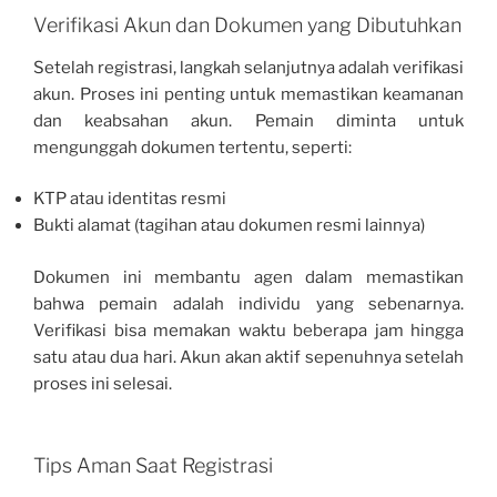
Verifikasi Akun dan Dokumen yang Dibutuhkan
Setelah registrasi, langkah selanjutnya adalah verifikasi
akun. Proses ini penting untuk memastikan keamanan
dan keabsahan akun. Pemain diminta untuk
mengunggah dokumen tertentu, seperti:
KTP atau identitas resmi
Bukti alamat (tagihan atau dokumen resmi lainnya)
Dokumen ini membantu agen dalam memastikan
bahwa pemain adalah individu yang sebenarnya.
Verifikasi bisa memakan waktu beberapa jam hingga
satu atau dua hari. Akun akan aktif sepenuhnya setelah
proses ini selesai.
Tips Aman Saat Registrasi