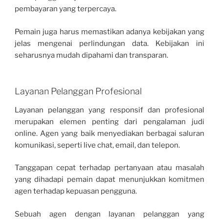
pembayaran yang terpercaya.
Pemain juga harus memastikan adanya kebijakan yang
jelas mengenai perlindungan data. Kebijakan ini
seharusnya mudah dipahami dan transparan.
Layanan Pelanggan Profesional
Layanan pelanggan yang responsif dan profesional
merupakan elemen penting dari pengalaman judi
online. Agen yang baik menyediakan berbagai saluran
komunikasi, seperti live chat, email, dan telepon.
Tanggapan cepat terhadap pertanyaan atau masalah
yang dihadapi pemain dapat menunjukkan komitmen
agen terhadap kepuasan pengguna.
Sebuah agen dengan layanan pelanggan yang