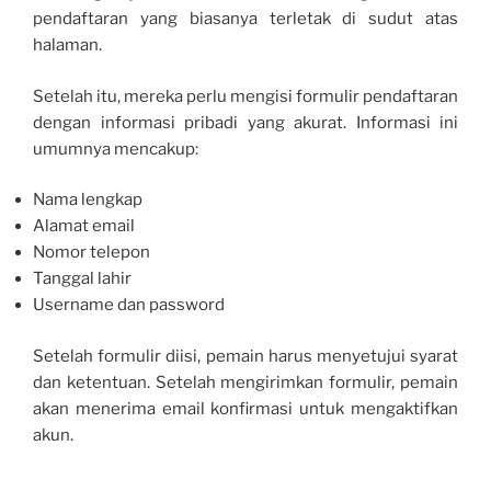
pendaftaran yang biasanya terletak di sudut atas
halaman.
Setelah itu, mereka perlu mengisi formulir pendaftaran
dengan informasi pribadi yang akurat. Informasi ini
umumnya mencakup:
Nama lengkap
Alamat email
Nomor telepon
Tanggal lahir
Username dan password
Setelah formulir diisi, pemain harus menyetujui syarat
dan ketentuan. Setelah mengirimkan formulir, pemain
akan menerima email konfirmasi untuk mengaktifkan
akun.