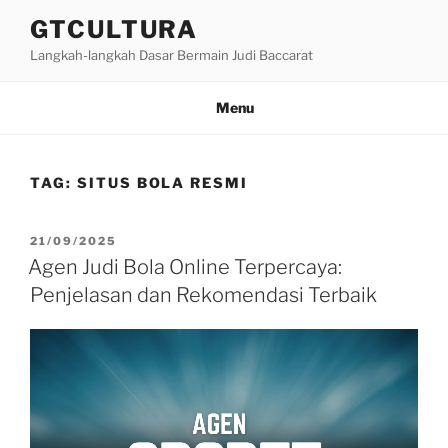
Skip
GTCULTURA
to
Langkah-langkah Dasar Bermain Judi Baccarat
content
Menu
TAG:
SITUS BOLA RESMI
POSTED
21/09/2025
ON
Agen Judi Bola Online Terpercaya:
Penjelasan dan Rekomendasi Terbaik