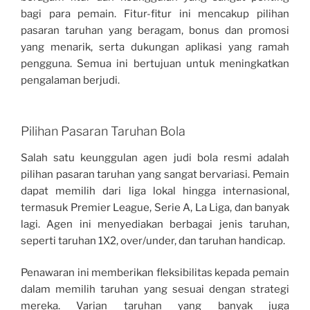
bagi para pemain. Fitur-fitur ini mencakup pilihan
pasaran taruhan yang beragam, bonus dan promosi
yang menarik, serta dukungan aplikasi yang ramah
pengguna. Semua ini bertujuan untuk meningkatkan
pengalaman berjudi.
Pilihan Pasaran Taruhan Bola
Salah satu keunggulan agen judi bola resmi adalah
pilihan pasaran taruhan yang sangat bervariasi. Pemain
dapat memilih dari liga lokal hingga internasional,
termasuk Premier League, Serie A, La Liga, dan banyak
lagi. Agen ini menyediakan berbagai jenis taruhan,
seperti taruhan 1X2, over/under, dan taruhan handicap.
Penawaran ini memberikan fleksibilitas kepada pemain
dalam memilih taruhan yang sesuai dengan strategi
mereka. Varian taruhan yang banyak juga