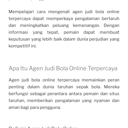
Mempelajari cara mengenali agen judi bola online
terpercaya dapat memperkaya pengalaman bertaruh
dan meningkatkan peluang kemenangan. Dengan
informasi yang tepat, pemain dapat membuat
keputusan yang lebih baik dalam dunia perjudian yang
kompetitif ini.
Apa Itu Agen Judi Bola Online Terpercaya
Agen judi bola online terpercaya memainkan peran
penting dalam dunia taruhan sepak bola. Mereka
berfungsi sebagai perantara antara pemain dan situs
taruhan, memberikan pengalaman yang nyaman dan
aman bagi para pengguna.