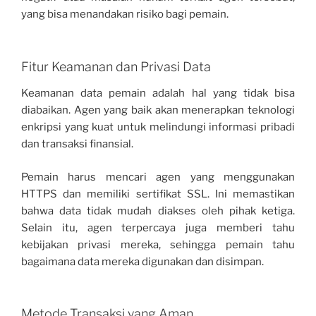
yang bisa menandakan risiko bagi pemain.
Fitur Keamanan dan Privasi Data
Keamanan data pemain adalah hal yang tidak bisa
diabaikan. Agen yang baik akan menerapkan teknologi
enkripsi yang kuat untuk melindungi informasi pribadi
dan transaksi finansial.
Pemain harus mencari agen yang menggunakan
HTTPS dan memiliki sertifikat SSL. Ini memastikan
bahwa data tidak mudah diakses oleh pihak ketiga.
Selain itu, agen terpercaya juga memberi tahu
kebijakan privasi mereka, sehingga pemain tahu
bagaimana data mereka digunakan dan disimpan.
Metode Transaksi yang Aman