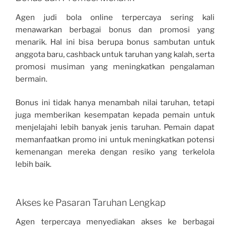
Agen judi bola online terpercaya sering kali
menawarkan berbagai bonus dan promosi yang
menarik. Hal ini bisa berupa bonus sambutan untuk
anggota baru, cashback untuk taruhan yang kalah, serta
promosi musiman yang meningkatkan pengalaman
bermain.
Bonus ini tidak hanya menambah nilai taruhan, tetapi
juga memberikan kesempatan kepada pemain untuk
menjelajahi lebih banyak jenis taruhan. Pemain dapat
memanfaatkan promo ini untuk meningkatkan potensi
kemenangan mereka dengan resiko yang terkelola
lebih baik.
Akses ke Pasaran Taruhan Lengkap
Agen terpercaya menyediakan akses ke berbagai