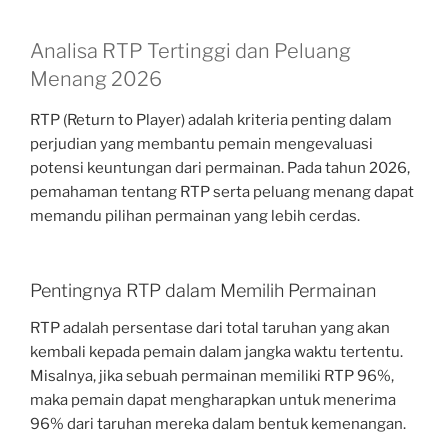
Analisa RTP Tertinggi dan Peluang
Menang 2026
RTP (Return to Player) adalah kriteria penting dalam
perjudian yang membantu pemain mengevaluasi
potensi keuntungan dari permainan. Pada tahun 2026,
pemahaman tentang RTP serta peluang menang dapat
memandu pilihan permainan yang lebih cerdas.
Pentingnya RTP dalam Memilih Permainan
RTP adalah persentase dari total taruhan yang akan
kembali kepada pemain dalam jangka waktu tertentu.
Misalnya, jika sebuah permainan memiliki RTP 96%,
maka pemain dapat mengharapkan untuk menerima
96% dari taruhan mereka dalam bentuk kemenangan.