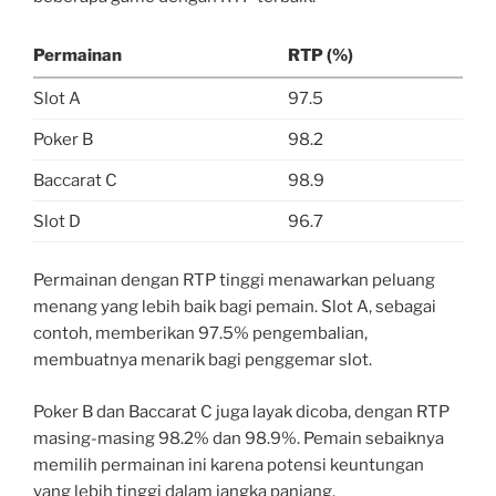
Permainan
RTP (%)
Slot A
97.5
Poker B
98.2
Baccarat C
98.9
Slot D
96.7
Permainan dengan RTP tinggi menawarkan peluang
menang yang lebih baik bagi pemain. Slot A, sebagai
contoh, memberikan 97.5% pengembalian,
membuatnya menarik bagi penggemar slot.
Poker B dan Baccarat C juga layak dicoba, dengan RTP
masing-masing 98.2% dan 98.9%. Pemain sebaiknya
memilih permainan ini karena potensi keuntungan
yang lebih tinggi dalam jangka panjang.