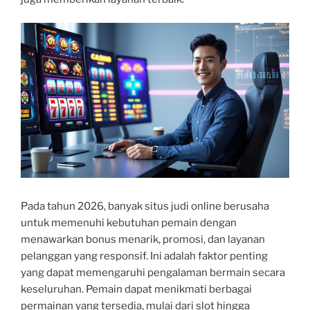
Pada tahun 2026, banyak situs judi online berusaha
untuk memenuhi kebutuhan pemain dengan
menawarkan bonus menarik, promosi, dan layanan
pelanggan yang responsif. Ini adalah faktor penting
yang dapat memengaruhi pengalaman bermain secara
keseluruhan. Pemain dapat menikmati berbagai
permainan yang tersedia, mulai dari slot hingga