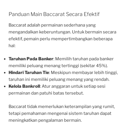
Panduan Main Baccarat Secara Efektif
Baccarat adalah permainan sederhana yang
mengandalkan keberuntungan. Untuk bermain secara
efektif, pemain perlu mempertimbangkan beberapa
hal:
Taruhan Pada Banker
: Memilih taruhan pada banker
memiliki peluang menang tertinggi (sekitar 45%).
Hindari Taruhan Tie
: Meskipun membayar lebih tinggi,
taruhan ini memiliki peluang menang yang rendah.
Kelola Bankroll
: Atur anggaran untuk setiap sesi
permainan dan patuhi batas tersebut.
Baccarat tidak memerlukan keterampilan yang rumit,
tetapi pemahaman mengenai sistem taruhan dapat
meningkatkan pengalaman bermain.