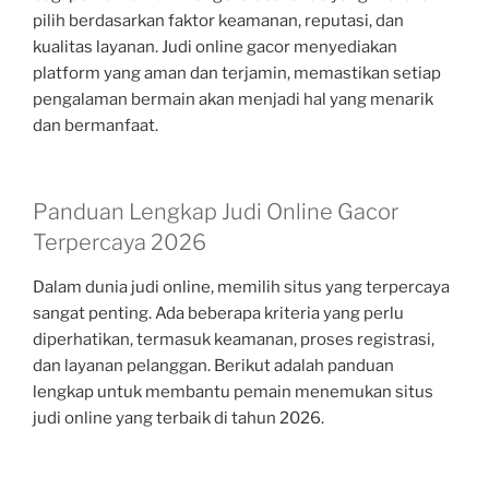
pilih berdasarkan faktor keamanan, reputasi, dan
kualitas layanan. Judi online gacor menyediakan
platform yang aman dan terjamin, memastikan setiap
pengalaman bermain akan menjadi hal yang menarik
dan bermanfaat.
Panduan Lengkap Judi Online Gacor
Terpercaya 2026
Dalam dunia judi online, memilih situs yang terpercaya
sangat penting. Ada beberapa kriteria yang perlu
diperhatikan, termasuk keamanan, proses registrasi,
dan layanan pelanggan. Berikut adalah panduan
lengkap untuk membantu pemain menemukan situs
judi online yang terbaik di tahun 2026.