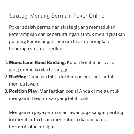
Strategi Menang Bermain Poker Online
Poker adalah permainan strategi yang memadukan
keterampilan dan keberuntungan. Untuk meningkatkan
peluang kemenangan, pemain bisa menerapkan
beberapa strategi berikut:
Memahami Hand Ranking
: Kenali kombinasi kartu
yang memiliki nilai tertinggi.
Bluffing
: Gunakan taktik ini dengan hati-hati untuk
menipu lawan.
Position Play
: Manfaatkan posisi Anda di meja untuk
mengambil keputusan yang lebih baik.
Mengamati gaya permainan lawan juga sangat penting.
Ini membantu dalam menentukan kapan harus
bertaruh atau melipat.