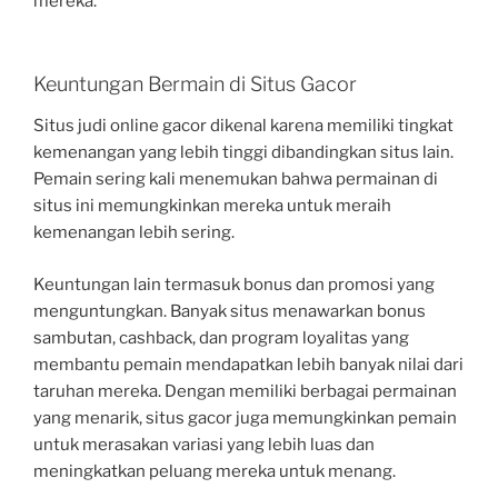
mereka.
Keuntungan Bermain di Situs Gacor
Situs judi online gacor dikenal karena memiliki tingkat
kemenangan yang lebih tinggi dibandingkan situs lain.
Pemain sering kali menemukan bahwa permainan di
situs ini memungkinkan mereka untuk meraih
kemenangan lebih sering.
Keuntungan lain termasuk bonus dan promosi yang
menguntungkan. Banyak situs menawarkan bonus
sambutan, cashback, dan program loyalitas yang
membantu pemain mendapatkan lebih banyak nilai dari
taruhan mereka. Dengan memiliki berbagai permainan
yang menarik, situs gacor juga memungkinkan pemain
untuk merasakan variasi yang lebih luas dan
meningkatkan peluang mereka untuk menang.