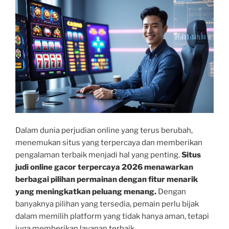
Dalam dunia perjudian online yang terus berubah,
menemukan situs yang terpercaya dan memberikan
pengalaman terbaik menjadi hal yang penting.
Situs
judi online gacor terpercaya 2026 menawarkan
berbagai pilihan permainan dengan fitur menarik
yang meningkatkan peluang menang.
Dengan
banyaknya pilihan yang tersedia, pemain perlu bijak
dalam memilih platform yang tidak hanya aman, tetapi
juga memberikan layanan terbaik.