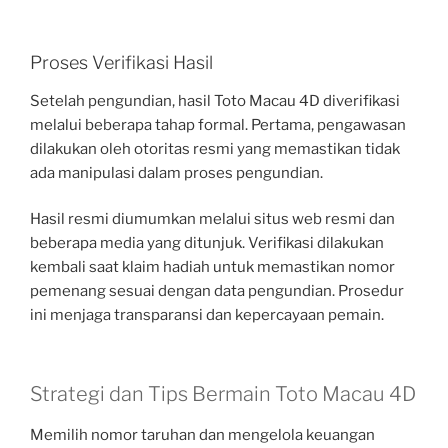
Proses Verifikasi Hasil
Setelah pengundian, hasil Toto Macau 4D diverifikasi
melalui beberapa tahap formal. Pertama, pengawasan
dilakukan oleh otoritas resmi yang memastikan tidak
ada manipulasi dalam proses pengundian.
Hasil resmi diumumkan melalui situs web resmi dan
beberapa media yang ditunjuk. Verifikasi dilakukan
kembali saat klaim hadiah untuk memastikan nomor
pemenang sesuai dengan data pengundian. Prosedur
ini menjaga transparansi dan kepercayaan pemain.
Strategi dan Tips Bermain Toto Macau 4D
Memilih nomor taruhan dan mengelola keuangan