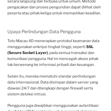
secara langsung dan terbuka untuk umum. Metode
pengacakan dan proses pengundian dapat dilihat oleh
peserta atau pihak ketiga untuk memastikan keadilan.
Upaya Perlindungan Data Pengguna
Toto Macau 4D menerapkan protokol keamanan data
menggunakan enkripsi tingkat tinggi, seperti
SSL
(Secure Socket Layer)
, pada semua transaksi dan
komunikasi pengguna. Hal ini mencegah akses pihak
tak berwenang ke informasi pribadi dan keuangan.
Selain itu, mereka mematuhi standar perlindungan
data internasional. Data disimpan dalam server yang
diawasi 24/7 dan dilengkapi dengan firewall serta
sistem deteksi intrusi.
Pengguna juga diwajibkan menggunakan autentikasi