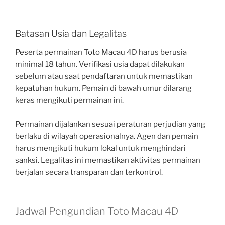
Batasan Usia dan Legalitas
Peserta permainan Toto Macau 4D harus berusia
minimal 18 tahun. Verifikasi usia dapat dilakukan
sebelum atau saat pendaftaran untuk memastikan
kepatuhan hukum. Pemain di bawah umur dilarang
keras mengikuti permainan ini.
Permainan dijalankan sesuai peraturan perjudian yang
berlaku di wilayah operasionalnya. Agen dan pemain
harus mengikuti hukum lokal untuk menghindari
sanksi. Legalitas ini memastikan aktivitas permainan
berjalan secara transparan dan terkontrol.
Jadwal Pengundian Toto Macau 4D