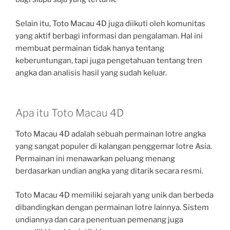
Selain itu, Toto Macau 4D juga diikuti oleh komunitas
yang aktif berbagi informasi dan pengalaman. Hal ini
membuat permainan tidak hanya tentang
keberuntungan, tapi juga pengetahuan tentang tren
angka dan analisis hasil yang sudah keluar.
Apa itu Toto Macau 4D
Toto Macau 4D adalah sebuah permainan lotre angka
yang sangat populer di kalangan penggemar lotre Asia.
Permainan ini menawarkan peluang menang
berdasarkan undian angka yang ditarik secara resmi.
Toto Macau 4D memiliki sejarah yang unik dan berbeda
dibandingkan dengan permainan lotre lainnya. Sistem
undiannya dan cara penentuan pemenang juga