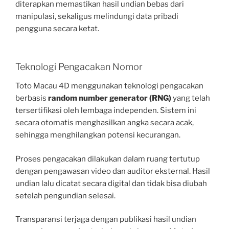
diterapkan memastikan hasil undian bebas dari
manipulasi, sekaligus melindungi data pribadi
pengguna secara ketat.
Teknologi Pengacakan Nomor
Toto Macau 4D menggunakan teknologi pengacakan
berbasis
random number generator (RNG)
yang telah
tersertifikasi oleh lembaga independen. Sistem ini
secara otomatis menghasilkan angka secara acak,
sehingga menghilangkan potensi kecurangan.
Proses pengacakan dilakukan dalam ruang tertutup
dengan pengawasan video dan auditor eksternal. Hasil
undian lalu dicatat secara digital dan tidak bisa diubah
setelah pengundian selesai.
Transparansi terjaga dengan publikasi hasil undian