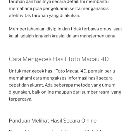
taruhan dan hasilnya secara detail. Ini membantu
memahami pola pengeluaran serta menganalisis
efektivitas taruhan yang dilakukan.
Mempertahankan disiplin dan tidak terbawa emosi saat
kalah adalah langkah krusial dalam manajemen uang.
Cara Mengecek Hasil Toto Macau 4D
Untuk mengecek hasil Toto Macau 4D, pemain perlu
memahami cara mengakses informasi hasil secara
cepat dan akurat. Ada beberapa metode yang umum
digunakan, baik online maupun dari sumber resmi yang
terpercaya.
Panduan Melihat Hasil Secara Online