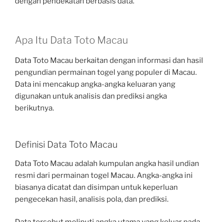
dengan pendekatan berbasis data.
Apa Itu Data Toto Macau
Data Toto Macau berkaitan dengan informasi dan hasil
pengundian permainan togel yang populer di Macau.
Data ini mencakup angka-angka keluaran yang
digunakan untuk analisis dan prediksi angka
berikutnya.
Definisi Data Toto Macau
Data Toto Macau adalah kumpulan angka hasil undian
resmi dari permainan togel Macau. Angka-angka ini
biasanya dicatat dan disimpan untuk keperluan
pengecekan hasil, analisis pola, dan prediksi.