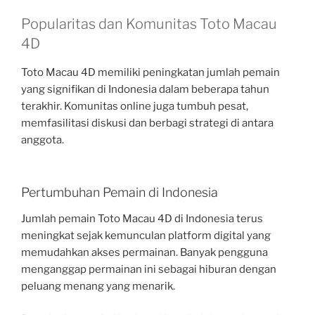
Popularitas dan Komunitas Toto Macau
4D
Toto Macau 4D memiliki peningkatan jumlah pemain
yang signifikan di Indonesia dalam beberapa tahun
terakhir. Komunitas online juga tumbuh pesat,
memfasilitasi diskusi dan berbagi strategi di antara
anggota.
Pertumbuhan Pemain di Indonesia
Jumlah pemain Toto Macau 4D di Indonesia terus
meningkat sejak kemunculan platform digital yang
memudahkan akses permainan. Banyak pengguna
menganggap permainan ini sebagai hiburan dengan
peluang menang yang menarik.