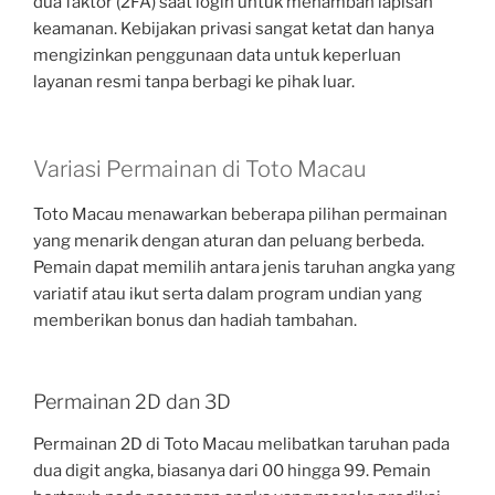
dua faktor (2FA) saat login untuk menambah lapisan
keamanan. Kebijakan privasi sangat ketat dan hanya
mengizinkan penggunaan data untuk keperluan
layanan resmi tanpa berbagi ke pihak luar.
Variasi Permainan di Toto Macau
Toto Macau menawarkan beberapa pilihan permainan
yang menarik dengan aturan dan peluang berbeda.
Pemain dapat memilih antara jenis taruhan angka yang
variatif atau ikut serta dalam program undian yang
memberikan bonus dan hadiah tambahan.
Permainan 2D dan 3D
Permainan 2D di Toto Macau melibatkan taruhan pada
dua digit angka, biasanya dari 00 hingga 99. Pemain