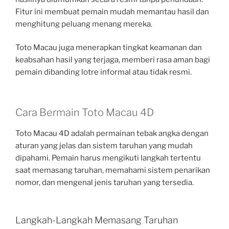
Fitur ini membuat pemain mudah memantau hasil dan
menghitung peluang menang mereka.
Toto Macau juga menerapkan tingkat keamanan dan
keabsahan hasil yang terjaga, memberi rasa aman bagi
pemain dibanding lotre informal atau tidak resmi.
Cara Bermain Toto Macau 4D
Toto Macau 4D adalah permainan tebak angka dengan
aturan yang jelas dan sistem taruhan yang mudah
dipahami. Pemain harus mengikuti langkah tertentu
saat memasang taruhan, memahami sistem penarikan
nomor, dan mengenal jenis taruhan yang tersedia.
Langkah-Langkah Memasang Taruhan