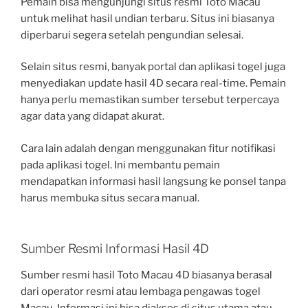
Pemain bisa mengunjungi situs resmi Toto Macau
untuk melihat hasil undian terbaru. Situs ini biasanya
diperbarui segera setelah pengundian selesai.
Selain situs resmi, banyak portal dan aplikasi togel juga
menyediakan update hasil 4D secara real-time. Pemain
hanya perlu memastikan sumber tersebut terpercaya
agar data yang didapat akurat.
Cara lain adalah dengan menggunakan fitur notifikasi
pada aplikasi togel. Ini membantu pemain
mendapatkan informasi hasil langsung ke ponsel tanpa
harus membuka situs secara manual.
Sumber Resmi Informasi Hasil 4D
Sumber resmi hasil Toto Macau 4D biasanya berasal
dari operator resmi atau lembaga pengawas togel
Macau. Informasi ini bisa diakses di situs utama atau