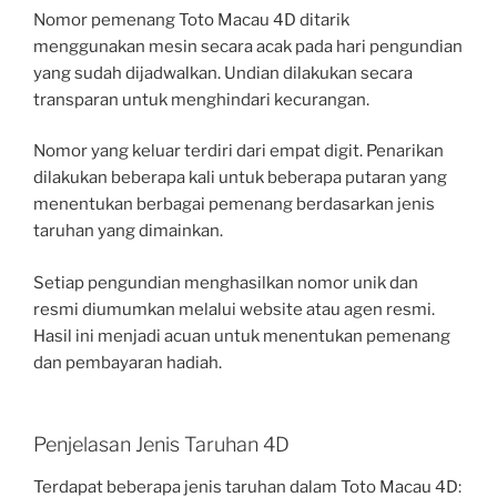
Nomor pemenang Toto Macau 4D ditarik
menggunakan mesin secara acak pada hari pengundian
yang sudah dijadwalkan. Undian dilakukan secara
transparan untuk menghindari kecurangan.
Nomor yang keluar terdiri dari empat digit. Penarikan
dilakukan beberapa kali untuk beberapa putaran yang
menentukan berbagai pemenang berdasarkan jenis
taruhan yang dimainkan.
Setiap pengundian menghasilkan nomor unik dan
resmi diumumkan melalui website atau agen resmi.
Hasil ini menjadi acuan untuk menentukan pemenang
dan pembayaran hadiah.
Penjelasan Jenis Taruhan 4D
Terdapat beberapa jenis taruhan dalam Toto Macau 4D: