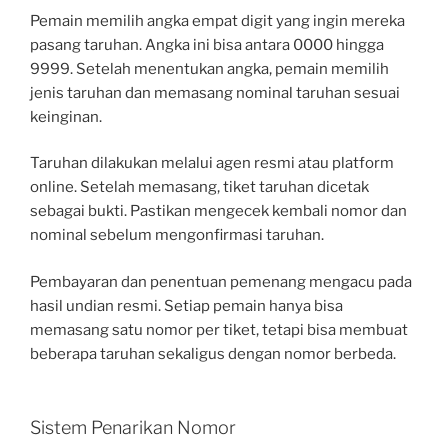
Pemain memilih angka empat digit yang ingin mereka
pasang taruhan. Angka ini bisa antara 0000 hingga
9999. Setelah menentukan angka, pemain memilih
jenis taruhan dan memasang nominal taruhan sesuai
keinginan.
Taruhan dilakukan melalui agen resmi atau platform
online. Setelah memasang, tiket taruhan dicetak
sebagai bukti. Pastikan mengecek kembali nomor dan
nominal sebelum mengonfirmasi taruhan.
Pembayaran dan penentuan pemenang mengacu pada
hasil undian resmi. Setiap pemain hanya bisa
memasang satu nomor per tiket, tetapi bisa membuat
beberapa taruhan sekaligus dengan nomor berbeda.
Sistem Penarikan Nomor