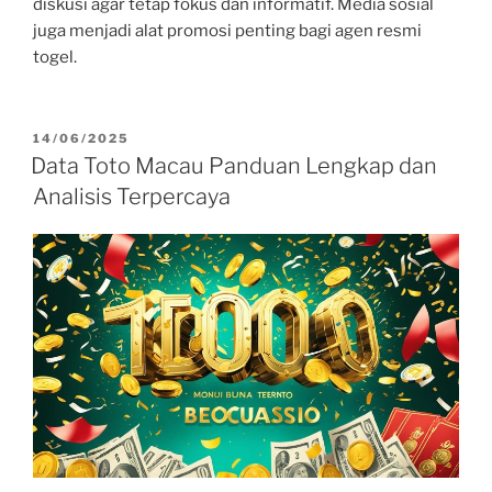
diskusi agar tetap fokus dan informatif. Media sosial
juga menjadi alat promosi penting bagi agen resmi
togel.
POSTED
14/06/2025
ON
Data Toto Macau Panduan Lengkap dan
Analisis Terpercaya