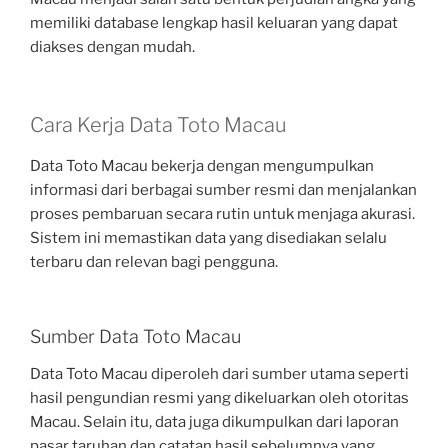
memiliki database lengkap hasil keluaran yang dapat
diakses dengan mudah.
Cara Kerja Data Toto Macau
Data Toto Macau bekerja dengan mengumpulkan
informasi dari berbagai sumber resmi dan menjalankan
proses pembaruan secara rutin untuk menjaga akurasi.
Sistem ini memastikan data yang disediakan selalu
terbaru dan relevan bagi pengguna.
Sumber Data Toto Macau
Data Toto Macau diperoleh dari sumber utama seperti
hasil pengundian resmi yang dikeluarkan oleh otoritas
Macau. Selain itu, data juga dikumpulkan dari laporan
pasar taruhan dan catatan hasil sebelumnya yang